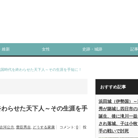
・維新
女性
史跡・城跡
記
戦国時代を終わらせた天下人～その生涯を手短に！
おすすめ記事
浜田城（伊勢国）～
終わらせた天下人～その生涯を手
秀が築城し四日市の
誕生、後に滝川一益
され落城、子は小牧
古河公方
,
豊臣秀吉
,
どうする家康
コメント:
0
投
手の戦いで討死