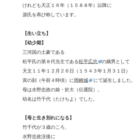
けれども天正１６年（１５８８年）以降に
源氏を再び称しています。
【生い立ち】
【幼少期】
三河国の土豪である
松平氏の第８代当主である
松平広忠
の嫡男として
天文１１年１２月２６日（１５４３年１月３１日）
寅の刻（午前４時頃）に
岡崎城
にて誕生しました。
母は水野忠政の娘・於大（伝通院）。
幼名は竹千代（たけちよ）でした。
【母と生き別れになる】
竹千代が３歳のころ、
水野忠政没後に