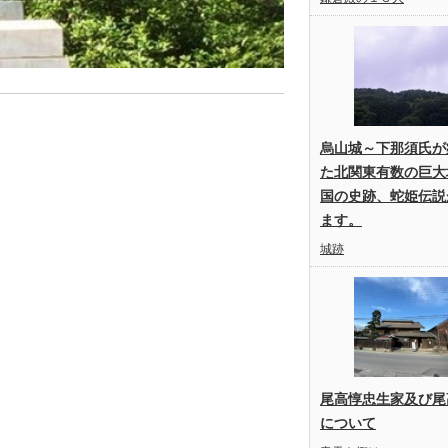
烏山城～下那須氏が
た北関東有数の巨大
国の史跡、蛇姫伝説
ます。
城跡
尾高惇忠生家及び尾
について