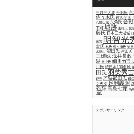
京
三好三人衆
丹羽氏
佐々木氏
佐久間氏
合戦
六角氏
八幡山城
城跡
下町
山崎氏
愛
藤氏
日本三大湖城
明智光
幡宮
倉氏
林氏
柳ヶ瀬氏
柴田
沼田氏
津田氏
比叡山
三姉妹
浅井長政
湖
細川ガラ
田中氏
川氏
続日本100名城
羽柴秀
田氏
若狭武田氏
藤
迎寺
足利義昭
臣秀次
義輝
高島七頭
高
瀬氏
スポンサーリンク