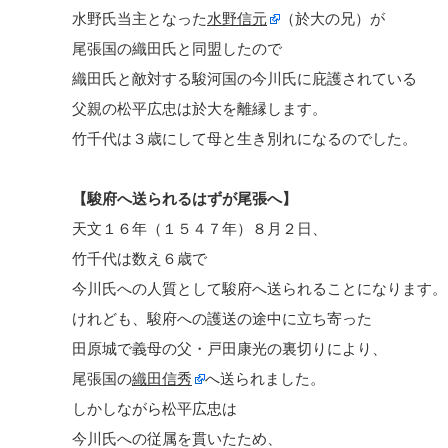
水野氏当主となった
水野信元
（於大の兄）が
尾張国の織田氏と同盟したので
織田氏と敵対する駿河国の今川氏に庇護されている
父親の松平広忠は於大を離縁します。
竹千代は３歳にして母と生き別れになるのでした。
【駿府へ送られるはずが尾張へ】
天文１６年（１５４７年）８月２日、
竹千代は数え６歳で
今川氏への人質として駿府へ送られることになります。
けれども、駿府への護送の途中に立ち寄った
田原城で義母の父・戸田康光の裏切りにより、
尾張国の
織田信秀
へ送られました。
しかしながら松平広忠は
今川氏への従属を貫いたため、