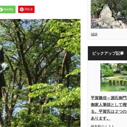
feedly
Pin it
城跡
ピックアップ記事
平賀義信～源氏御門
御家人筆頭として権
る。平賀氏は２つの
あります。
鎌倉殿の１３人