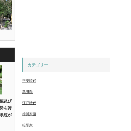
カテゴリー
平安時代
武田氏
葉及び
江戸時代
勢を誇
徳川家臣
系統が
松平家