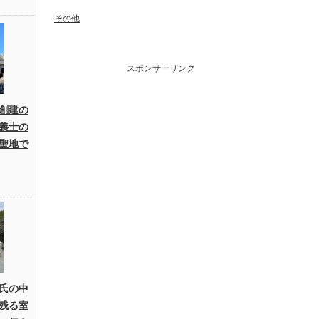
その他
スポンサーリンク
創建の
義士の
聖地で
氏の中
残る室