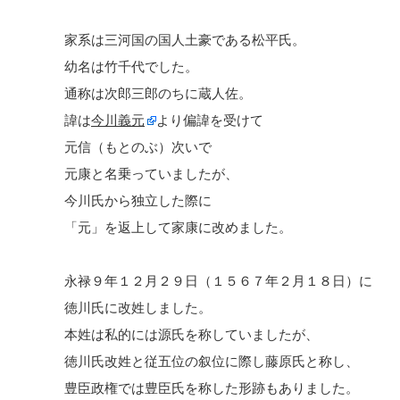
家系は三河国の国人土豪である松平氏。
幼名は竹千代でした。
通称は次郎三郎のちに蔵人佐。
諱は
今川義元
より偏諱を受けて
元信（もとのぶ）次いで
元康と名乗っていましたが、
今川氏から独立した際に
「元」を返上して家康に改めました。
永禄９年１２月２９日（１５６７年２月１８日）に
徳川氏に改姓しました。
本姓は私的には源氏を称していましたが、
徳川氏改姓と従五位の叙位に際し藤原氏と称し、
豊臣政権では豊臣氏を称した形跡もありました。