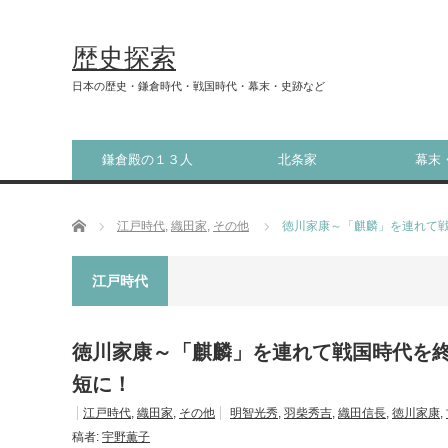
歴史探索
日本の歴史・鎌倉時代・戦国時代・幕末・史跡など
鎌倉殿の１３人
北条家
幕末
ホーム
江戸時代
,
織田家
,
その他
徳川家康～「麒麟」を連れて
江戸時代
徳川家康～「麒麟」を連れて戦国時代を
短に！
江戸時代
,
織田家
,
その他
明智光秀
,
羽柴秀吉
,
織田信長
,
徳川家康
,
稿者:
宇野薫子