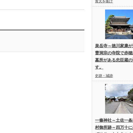
青天を衝け
泉岳寺～徳川家康が
曹洞宗の寺院で赤穂
墓所がある忠臣蔵の
す。
史跡・城跡
一條神社～土佐一条
村御所跡～四万十に