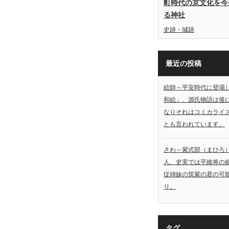
町時代の京文化を今
る神社
史跡・城跡
最近の投稿
絵師～平安時代に登場
和絵」、源氏物語は後
なりそれはコミカライ
とも言われています。
さわ～紫式部（まひろ
人、史実では平維将の
従姉妹の筑紫の君の可
り。
タグ