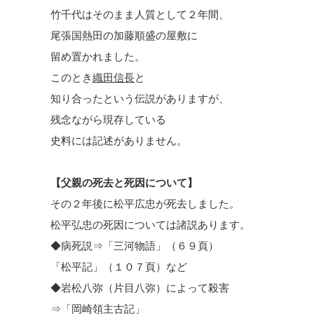
竹千代はそのまま人質として２年間、
尾張国熱田の加藤順盛の屋敷に
留め置かれました。
このとき
織田信長
と
知り合ったという伝説がありますが、
残念ながら現存している
史料には記述がありません。
【父親の死去と死因について】
その２年後に松平広忠が死去しました。
松平弘忠の死因については諸説あります。
◆病死説⇒「三河物語」（６９頁）
「松平記」（１０７頁）など
◆岩松八弥（片目八弥）によって殺害
⇒「岡崎領主古記」