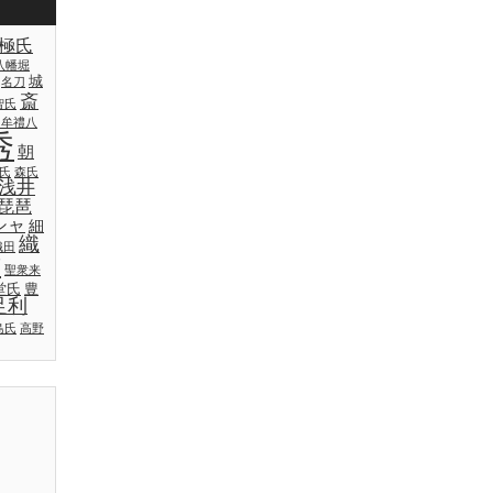
極氏
八幡堀
城
名刀
斎
智氏
日牟禮八
秀
朝
氏
森氏
浅井
琵琶
シャ
細
織
織田
吉
聖衆来
堂氏
豊
足利
島氏
高野