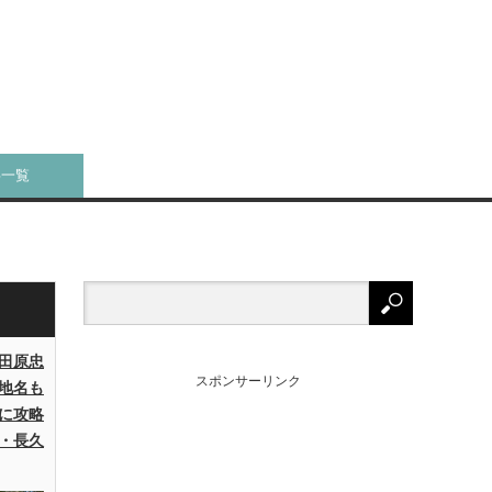
事一覧
田原忠
スポンサーリンク
地名も
に攻略
・長久