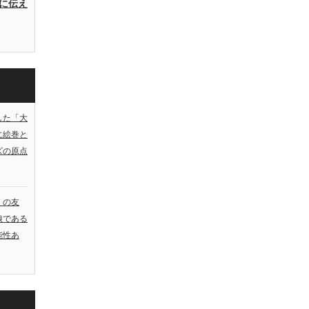
に伝え
した「大
に絵巻と
ズの原点
）の友
娘である
能性あ