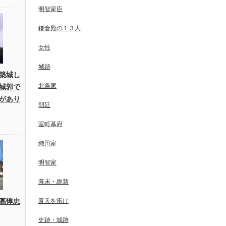
明智家臣
鎌倉殿の１３人
女性
城跡
築城し
北条家
城郭で
があり
朝廷
室町幕府
織田家
明智家
幕末・維新
高惇忠
青天を衝け
史跡・城跡