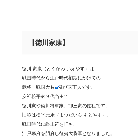
【
徳川家康
】
徳川 家康（とくがわ いえやす）は、
戦国時代から江戸時代初期にかけての
武将・
戦国大名
及び天下人です。
安祥松平家９代当主で
徳川家や徳川将軍家、御三家の始祖です。
旧称は松平元康（まつだいら もとやす）。
戦国時代に終止符を打ち、
江戸幕府を開府し征夷大将軍となりました。