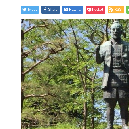
Tweet
Share
Hatena
Pocket
RSS