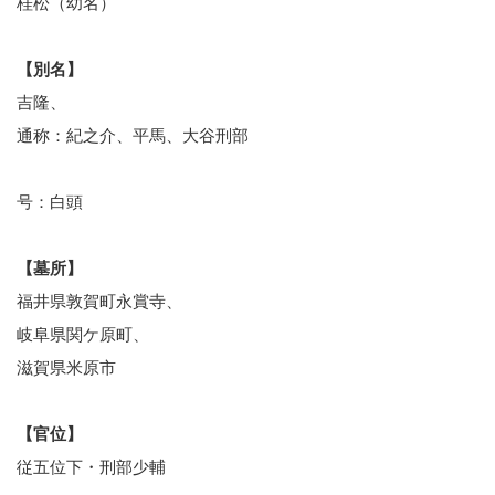
桂松（幼名）
【別名】
吉隆、
通称：紀之介、平馬、大谷刑部
号：白頭
【墓所】
福井県敦賀町永賞寺、
岐阜県関ケ原町、
滋賀県米原市
【官位】
従五位下・刑部少輔