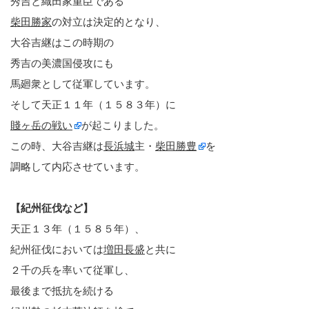
秀吉と織田家重臣である
柴田勝家
の対立は決定的となり、
大谷吉継はこの時期の
秀吉の美濃国侵攻にも
馬廻衆として従軍しています。
そして天正１１年（１５８３年）に
賤ヶ岳の戦い
が起こりました。
この時、大谷吉継は
長浜城
主・
柴田勝豊
を
調略して内応させています。
【紀州征伐など】
天正１３年（１５８５年）、
紀州征伐においては
増田長盛
と共に
２千の兵を率いて従軍し、
最後まで抵抗を続ける