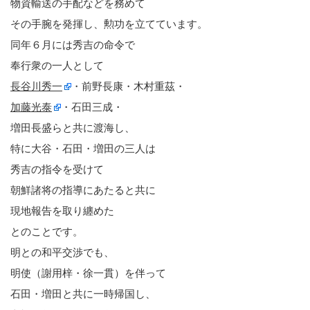
物資輸送の手配などを務めて
その手腕を発揮し、勲功を立てています。
同年６月には秀吉の命令で
奉行衆の一人として
長谷川秀一
・前野長康・木村重茲・
加藤光泰
・石田三成・
増田長盛らと共に渡海し、
特に大谷・石田・増田の三人は
秀吉の指令を受けて
朝鮮諸将の指導にあたると共に
現地報告を取り纏めた
とのことです。
明との和平交渉でも、
明使（謝用梓・徐一貫）を伴って
石田・増田と共に一時帰国し、