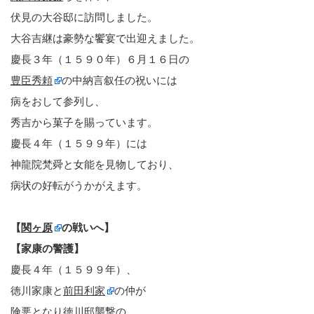
伏見の大谷邸に訪問しました。
大谷吉継は豪勢な饗宴で出迎えました。
慶長３年（１５９０年）６月１６日の
豊臣秀頼
の中納言叙任の祝いには
病をおして参列し、
秀吉から菓子を賜っています。
慶長４年（１５９９年）には
神龍院梵舜と女能を見物しており、
病状の好転がうかがえます。
【
関ヶ原
の戦いへ】
【家康の警護】
慶長４年（１５９９年）、
徳川家康と
前田利家
の仲が
険悪となり徳川邸襲撃の