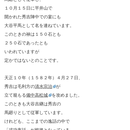
１０月１５日に平井山で
開かれた秀吉陣中での宴にも
大谷平馬として名を連ねています。
このときの禄は１５０石とも
２５０石であったとも
いわれていますが
定かではないとのことです。
天正１０年（１５８２年）４月２７日、
秀吉は毛利方の
清水宗治
が
立て籠もる
備中高松城
を攻めました。
このときも大谷吉継は秀吉の
馬廻りとして従軍しています。
けれども、ここまでの逸話の中で
「武功夜話」が根拠となっている