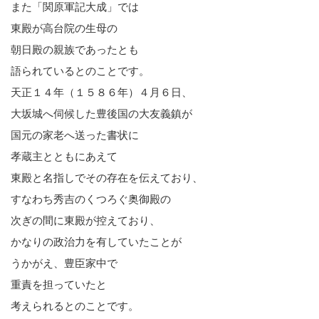
また「関原軍記大成」では
東殿が高台院の生母の
朝日殿の親族であったとも
語られているとのことです。
天正１４年（１５８６年）４月６日、
大坂城へ伺候した豊後国の大友義鎮が
国元の家老へ送った書状に
孝蔵主とともにあえて
東殿と名指しでその存在を伝えており、
すなわち秀吉のくつろぐ奥御殿の
次ぎの間に東殿が控えており、
かなりの政治力を有していたことが
うかがえ、豊臣家中で
重責を担っていたと
考えられるとのことです。