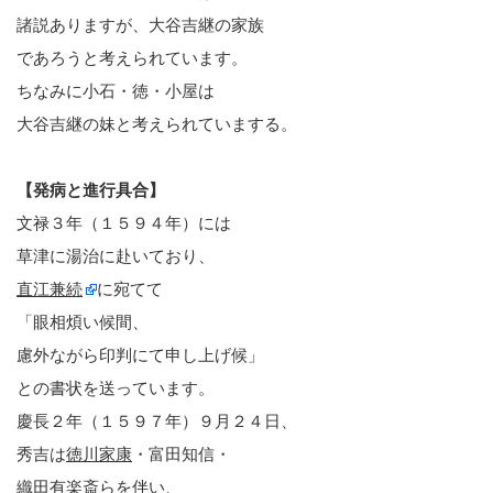
諸説ありますが、大谷吉継の家族
であろうと考えられています。
ちなみに小石・徳・小屋は
大谷吉継の妹と考えられていまする。
【発病と進行具合】
文禄３年（１５９４年）には
草津に湯治に赴いており、
直江兼続
に宛てて
「眼相煩い候間、
慮外ながら印判にて申し上げ候」
との書状を送っています。
慶長２年（１５９７年）９月２４日、
秀吉は
徳川家康
・富田知信・
織田有楽斎
らを伴い、