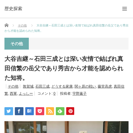
歴史探索
ホーム
その他
大谷吉継～石田三成とは深い友情で結ばれ真田信繁の岳父であり秀吉
から才能を認められた知将。
その他
大谷吉継～石田三成とは深い友情で結ばれ真
田信繁の岳父であり秀吉から才能を認められ
た知将。
その他
敦賀城
,
石田三成
,
どうする家康
,
関ヶ原の戦い
,
藤堂高虎
,
真田信
繁
,
西軍
,
よっしー
コメント:
0
投稿者:
宇野薫子