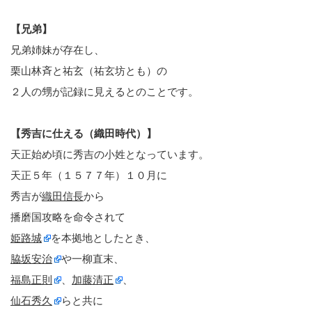
【兄弟】
兄弟姉妹が存在し、
栗山林斉と祐玄（祐玄坊とも）の
２人の甥が記録に見えるとのことです。
【秀吉に仕える（織田時代）】
天正始め頃に秀吉の小姓となっています。
天正５年（１５７７年）１０月に
秀吉が
織田信長
から
播磨国攻略を命令されて
姫路城
を本拠地としたとき、
脇坂安治
や一柳直末、
福島正則
、
加藤清正
、
仙石秀久
らと共に