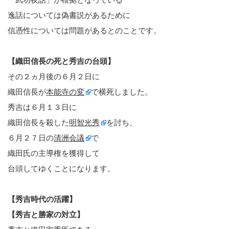
逸話については偽書説があるために
信憑性については問題があるとのことです。
【織田信長の死と秀吉の台頭】
その２ヵ月後の６月２日に
織田信長が
本能寺の変
で横死しました。
秀吉は６月１３日に
織田信長を殺した
明智光秀
を討ち、
６月２７日の
清洲会議
で
織田氏の主導権を獲得して
台頭してゆくことになります。
【秀吉時代の活躍】
【秀吉と勝家の対立】