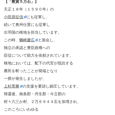
【「敦賀５万石」】
天正１８年（１５９０年）の
小田原征伐
にも従軍し、
続いて奥州仕置にも従軍し
出羽国の検地を担当しています。
この時、
蠣崎慶広
と面会し、
独立の承認と豊臣政権への
臣従について助力を依頼されています。
検地においては、配下の代官が抵抗する
農民を斬ったことが発端となり
一揆が発生しましたが、
上杉景勝
の支援を要請し鎮圧しています。
帰還後、南条郡・丹生郡・今立郡の
村々六三か村、２万６９４４石を加増され、
このころにいわゆる