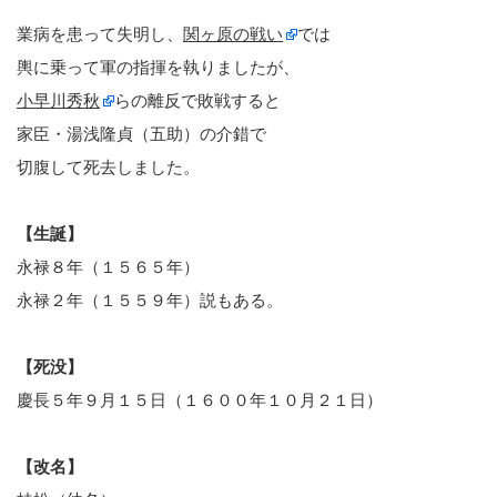
業病を患って失明し、
関ヶ原の戦い
では
輿に乗って軍の指揮を執りましたが、
小早川秀秋
らの離反で敗戦すると
家臣・湯浅隆貞（五助）の介錯で
切腹して死去しました。
【生誕】
永禄８年（１５６５年）
永禄２年（１５５９年）説もある。
【死没】
慶長５年９月１５日（１６００年１０月２１日）
【改名】