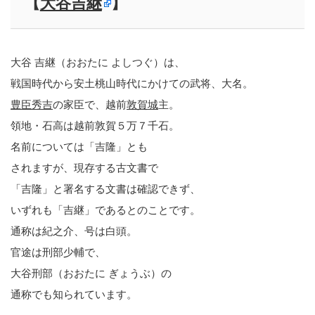
【
大谷吉継
】
大谷 吉継（おおたに よしつぐ）は、
戦国時代から安土桃山時代にかけての武将、大名。
豊臣秀吉
の家臣で、越前
敦賀城
主。
領地・石高は越前敦賀５万７千石。
名前については「吉隆」とも
されますが、現存する古文書で
「吉隆」と署名する文書は確認できず、
いずれも「吉継」であるとのことです。
通称は紀之介、号は白頭。
官途は刑部少輔で、
大谷刑部（おおたに ぎょうぶ）の
通称でも知られています。