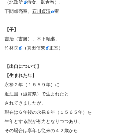
（
北政所
侍女、御倉番）、
下間頼亮室、
石川貞清
室
【子】
吉治（吉勝）、木下頼継、
竹林院
（
真田信繁
正室）
【出自について】
【生まれた年】
永禄２年（１５５９年）に
近江国（滋賀県）で生まれたと
されてきましたが、
現在は６年後の永禄８年（１５６５年）を
生年とする説が有力となりつつあり、
その場合は享年も従来の４２歳から