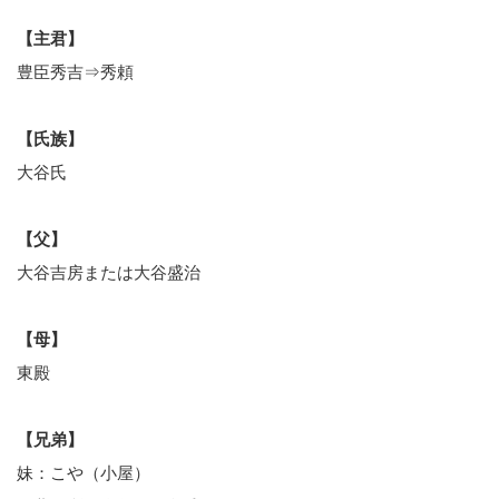
【主君】
豊臣秀吉⇒秀頼
【氏族】
大谷氏
【父】
大谷吉房または大谷盛治
【母】
東殿
【兄弟】
妹：こや（小屋）