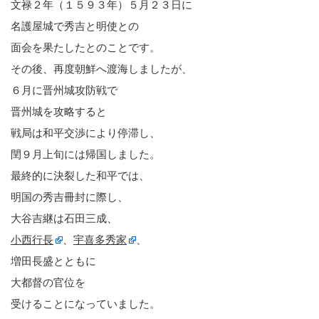
文禄２年（１５９３年）５月２３日に
名護屋城で秀吉と明使との
面会を果たしたとのことです。
その後、再度朝鮮へ渡海しましたが、
６月に晋州城攻防戦で
晋州城を攻略すると
戦局は和平交渉により停滞し、
閏９月上旬には帰国しました。
最終的に決裂した和平では、
明国の秀吉冊封に際し、
大谷吉継は石田三成、
小西行長
、
宇喜多秀家
、
増田長盛とともに
大都督の官位を
受けることになっていました。