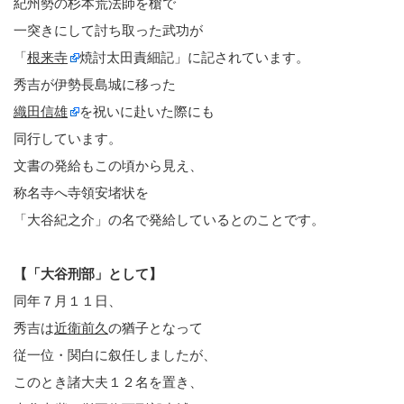
紀州勢の杉本荒法師を槍で
一突きにして討ち取った武功が
「
根来寺
焼討太田責細記」に記されています。
秀吉が伊勢長島城に移った
織田信雄
を祝いに赴いた際にも
同行しています。
文書の発給もこの頃から見え、
称名寺へ寺領安堵状を
「大谷紀之介」の名で発給しているとのことです。
【「大谷刑部」として】
同年７月１１日、
秀吉は
近衛前久
の猶子となって
従一位・関白に叙任しましたが、
このとき諸大夫１２名を置き、