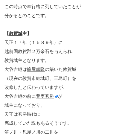
この時点で奉行格に列していたことが
分かるとのことです。
【
敦賀城
主】
天正１７年（１５８９年）に
越前国敦賀郡２万余石を与えられ、
敦賀城主となります。
大谷吉継は
蜂屋頼隆
の築いた敦賀城
（現在の敦賀市結城町、三島町）を
改修したと伝わっていますが、
大谷吉継の前に
豊臣秀勝
が
城主になっており、
天守は秀勝時代に
完成していた説もあるそうです。
笙ノ川・児屋ノ川の二川を