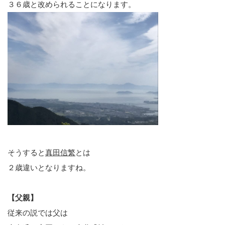
３６歳と改められることになります。
そうすると
真田信繁
とは
２歳違いとなりますね。
【父親】
従来の説では父は