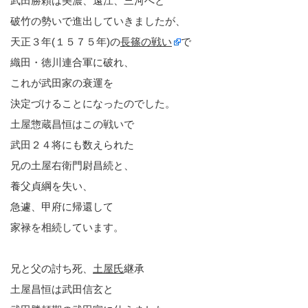
武田勝頼は美濃、遠江、三河へと
破竹の勢いで進出していきましたが、
天正３年(１５７５年)の
長篠の戦い
で
織田・徳川連合軍に破れ、
これが武田家の衰運を
決定づけることになったのでした。
土屋惣蔵昌恒はこの戦いで
武田２４将にも数えられた
兄の土屋右衛門尉昌続と、
養父貞綱を失い、
急遽、甲府に帰還して
家禄を相続しています。
兄と父の討ち死、
土屋氏
継承
土屋昌恒は武田信玄と