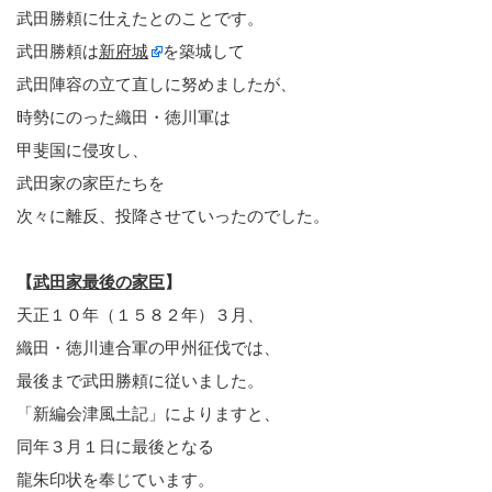
武田勝頼に仕えたとのことです。
武田勝頼は
新府城
を築城して
武田陣容の立て直しに努めましたが、
時勢にのった織田・徳川軍は
甲斐国に侵攻し、
武田家の家臣たちを
次々に離反、投降させていったのでした。
【
武田家最後の家臣
】
天正１０年（１５８２年）３月、
織田・徳川連合軍の甲州征伐では、
最後まで武田勝頼に従いました。
「新編会津風土記」によりますと、
同年３月１日に最後となる
龍朱印状を奉じています。