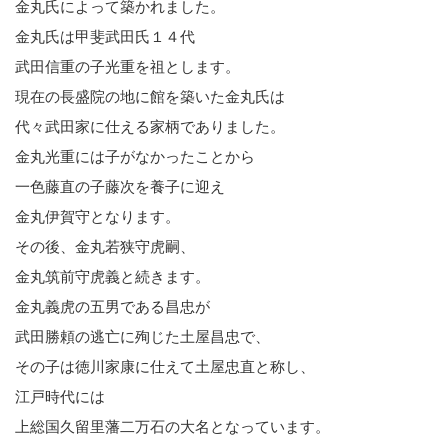
金丸氏によって築かれました。
金丸氏は甲斐武田氏１４代
武田信重の子光重を祖とします。
現在の長盛院の地に館を築いた金丸氏は
代々武田家に仕える家柄でありました。
金丸光重には子がなかったことから
一色藤直の子藤次を養子に迎え
金丸伊賀守となります。
その後、金丸若狭守虎嗣、
金丸筑前守虎義と続きます。
金丸義虎の五男である昌忠が
武田勝頼の逃亡に殉じた土屋昌忠で、
その子は徳川家康に仕えて土屋忠直と称し、
江戸時代には
上総国久留里藩二万石の大名となっています。