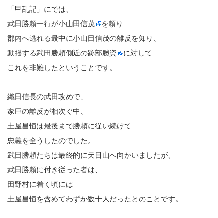
「甲乱記」にでは、
武田勝頼一行が
小山田信茂
を頼り
郡内へ逃れる最中に小山田信茂の離反を知り、
動揺する武田勝頼側近の
跡部勝資
に対して
これを非難したということです。
織田信長
の武田攻めで、
家臣の離反が相次ぐ中、
土屋昌恒は最後まで勝頼に従い続けて
忠義を全うしたのでした。
武田勝頼たちは最終的に天目山へ向かいましたが、
武田勝頼に付き従った者は、
田野村に着く頃には
土屋昌恒を含めてわずか数十人だったとのことです。