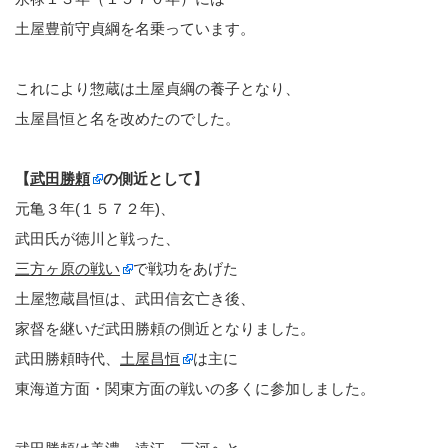
土屋豊前守貞綱を名乗っています。
これにより惣蔵は土屋貞綱の養子となり、
圡屋昌恒と名を改めたのでした。
【
武田勝頼
の側近として】
元亀３年(１５７２年)、
武田氏が徳川と戦った、
三方ヶ原の戦い
で戦功をあげた
土屋惣蔵昌恒は、武田信玄亡き後、
家督を継いだ武田勝頼の側近となりました。
武田勝頼時代、
土屋昌恒
は主に
東海道方面・関東方面の戦いの多くに参加しました。