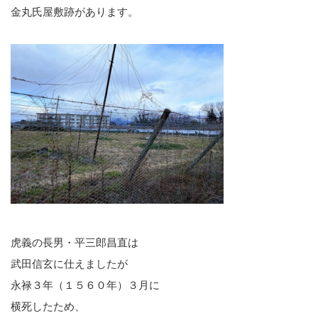
金丸氏屋敷跡があります。
虎義の長男・平三郎昌直は
武田信玄に仕えましたが
永禄３年（１５６０年）３月に
横死したため、