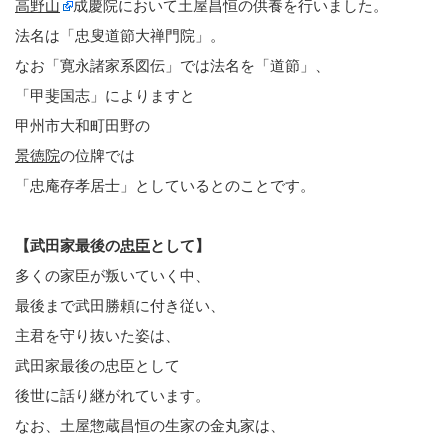
高野山
成慶院において土屋昌恒の供養を行いました。
法名は「忠叟道節大禅門院」。
なお「寛永諸家系図伝」では法名を「道節」、
「甲斐国志」によりますと
甲州市大和町田野の
景徳院
の位牌では
「忠庵存孝居士」としているとのことです。
【武田家最後の
忠臣
として】
多くの家臣が叛いていく中、
最後まで武田勝頼に付き従い、
主君を守り抜いた姿は、
武田家最後の忠臣として
後世に話り継がれています。
なお、土屋惣蔵昌恒の生家の金丸家は、