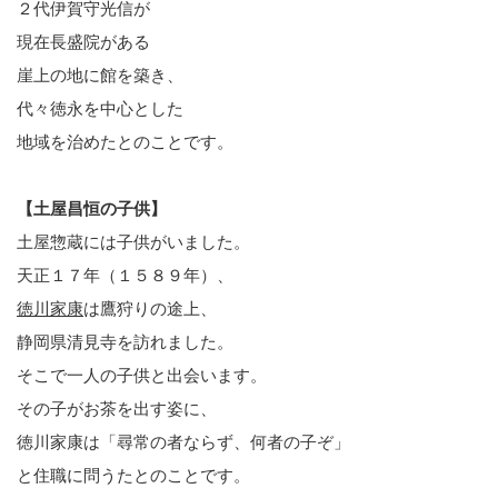
２代伊賀守光信が
現在長盛院がある
崖上の地に館を築き、
代々徳永を中心とした
地域を治めたとのことです。
【土屋昌恒の子供】
土屋惣蔵には子供がいました。
天正１７年（１５８９年）、
徳川家康
は鷹狩りの途上、
静岡県清見寺を訪れました。
そこで一人の子供と出会います。
その子がお茶を出す姿に、
徳川家康は「尋常の者ならず、何者の子ぞ」
と住職に問うたとのことです。