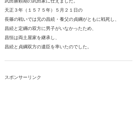
武田勝頼期の武田家に仕えました。
天正３年（１５７５年）５月２１日の
長篠の戦いでは兄の昌続・養父の貞綱がともに戦死し、
昌続と定綱の双方に男子がいなかったため、
昌恒は両土屋家を継承し、
昌続と貞綱双方の遺臣を率いたのでした。
スポンサーリンク