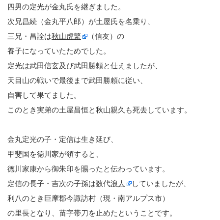
四男の定光が金丸氏を継ぎました。
次兄昌続（金丸平八郎）が土屋氏を名乗り、
三兄・昌詮は
秋山虎繁
（信友）の
養子になっていたためでした。
定光は武田信玄及び武田勝頼と仕えましたが、
天目山の戦いで最後まで武田勝頼に従い、
自害して果てました。
このとき実弟の土屋昌恒と秋山親久も死去しています。
金丸定光の子・定信は生き延び、
甲斐国を徳川家が領すると、
徳川家康から御朱印を賜ったと伝わっています。
定信の長子・吉次の子孫は数代
浪人
していましたが、
利八のとき巨摩郡今諏訪村（現・南アルプス市）
の里長となり、苗字帯刀を止めたということです。