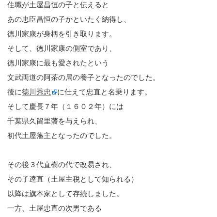
住職が土屋昌恒の子と伝えると
あの忠臣昌恒の子かといたく納得し、
徳川家康が身柄を引き取ります。
そして、徳川家康の側室であり、
徳川家康に最も愛されたという
文武両道の阿茶の局の養子となったのでした。
後に
徳川秀忠
に仕えて忠直と名乗ります。
そして慶長７年（１６０２年）には
千葉県久留里藩を与えられ、
初代土屋藩主となったのでした。
その後３代直樹の代で改易され、
その子逵直（土屋主税として知られる）
以降は旗本家として存続しました。
一方、土屋忠直の次男である