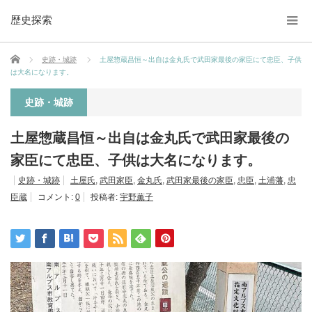
歴史探索
ホーム
史跡・城跡
土屋惣蔵昌恒～出自は金丸氏で武田家最後の家臣にて忠臣、子供
は大名になります。
史跡・城跡
土屋惣蔵昌恒～出自は金丸氏で武田家最後の
家臣にて忠臣、子供は大名になります。
史跡・城跡
土屋氏
,
武田家臣
,
金丸氏
,
武田家最後の家臣
,
忠臣
,
土浦藩
,
忠
臣蔵
コメント:
0
投稿者:
宇野薫子