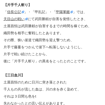
【片手千人斬り】
「
信長公記
」・「甲乱記」・「
甲陽軍鑑
」では、
天目山の戦い
にて武田勝頼が自害を覚悟したとき、
土屋昌恒は武田勝頼が自害するまでの時間を稼ぐため、
織田勢を相手に奮戦したとあります。
その際、狭い崖道で織田勢を迎え撃つため、
片手で藤蔓をつかんで崖下へ転落しないようにし、
片手で戦い続けたことから、
後に「片手千人斬り」の異名をとったとのことです。
【三日血川】
土屋昌恒のために日川に突き落とされた
千人もの兵が流した血は、川の水を赤く染めて、
それは３日間も色をt
失わなかったとの言い伝えがあります。