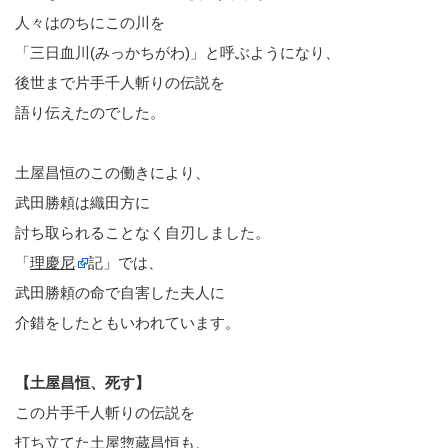
人々はのちにこの川を
「三日血川(みっかちがわ)」と呼ぶようになり、
後世まで片手千人斬りの伝説を
語り伝えたのでした。
土屋昌恒のこの働きにより、
武田勝頼は織田方に
討ち取られることなく自刃しました。
「
理慶尼
記」では、
武田勝頼の命で自害した夫人に
介錯をしたともいわれています。
【土屋昌恒、死す】
この片手千人斬りの伝説を
打ち立てた土屋惣蔵昌恒も、