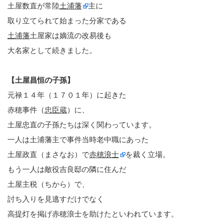
土屋数直が常陸
土浦藩
主に
取り立てられて始まった分家である
土浦藩
土屋家は嫡流の改易後も
大名家として続きました。
【土屋昌恒の子孫】
元禄１４年（１７０１年）に起きた
赤穂事件（
忠臣蔵
）に、
土屋忠直の子孫たちは深く関わっています。
一人は土浦藩主で事件当時老中職にあった
土屋政直（まさなお）で
赤穂浪士
を裁く立場。
もう一人は敵役吉良邸の隣に住んだ
土屋主税（ちから）で、
討ち入りを見逃すだけでなく
高提灯を掲げ赤穂浪士を助けたといわれています。