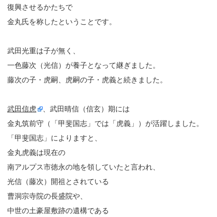
復興させるかたちで
金丸氏を称したということです。
武田光重は子が無く、
一色藤次（光信）が養子となって継ぎました。
藤次の子・虎嗣、虎嗣の子・虎義と続きました。
武田信虎
、武田晴信（信玄）期には
金丸筑前守（「甲斐国志」では「虎義」）が活躍しました。
「甲斐国志」によりますと、
金丸虎義は現在の
南アルプス市徳永の地を領していたと言われ、
光信（藤次）開祖とされている
曹洞宗寺院の長盛院や、
中世の土豪屋敷跡の遺構である