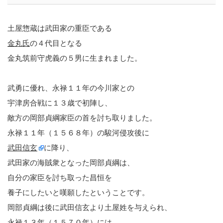
土屋惣蔵は武田家の重臣である
金丸氏
の４代目となる
金丸筑前守虎義の５男に生まれました。
武勇に優れ、永禄１１年の今川家との
宇津房合戦に１３歳で初陣し、
敵方の岡部貞綱家臣の首を討ち取りました。
永禄１１年（１５６８年）の駿河侵攻後に
武田信玄
に降り、
武田家の海賊衆となった岡部貞綱は、
自分の家臣を討ち取った昌恒を
養子にしたいと嘆願したということです。
岡部貞綱は後に武田信玄より土屋姓を与えられ、
永禄１３年（１５７０年）には