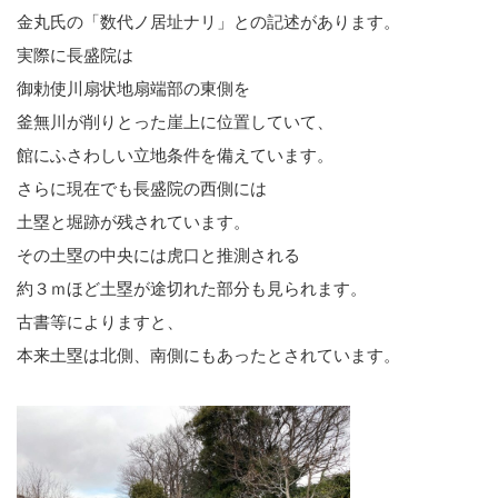
金丸氏の「数代ノ居址ナリ」との記述があります。
実際に長盛院は
御勅使川扇状地扇端部の東側を
釜無川が削りとった崖上に位置していて、
館にふさわしい立地条件を備えています。
さらに現在でも長盛院の西側には
土塁と堀跡が残されています。
その土塁の中央には虎口と推測される
約３ｍほど土塁が途切れた部分も見られます。
古書等によりますと、
本来土塁は北側、南側にもあったとされています。