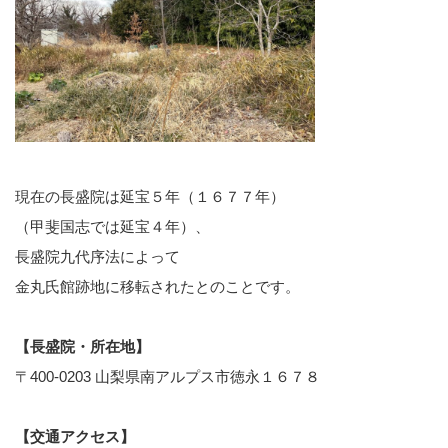
現在の長盛院は延宝５年（１６７７年）
（甲斐国志では延宝４年）、
長盛院九代序法によって
金丸氏館跡地に移転されたとのことです。
【長盛院・所在地】
〒400-0203 山梨県南アルプス市徳永１６７８
【交通アクセス】