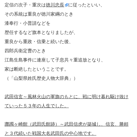
定信の次子・重次は
徳川忠長
に従ったといい、
その系統は重良が徳川家綱のとき
漆奉行・小普請などを
歴任するなど旗本となりましたが、
重良から重政・信乗と続いた後、
四郎兵衛定曹のとき
江島生島事件に連座して子息共々重追放となり、
家は断絶したということです。
（「山梨県姓氏歴史人物大辞典」）
武田信玄～風林火山の軍旗のもとに、戦に明け暮れ駆け抜け
ていった５３年の人生でした。
躑躅ヶ崎館（武田氏館跡）～武田信虎が築城し、信玄、勝頼
と３代続いた戦国大名武田氏の中心地です。