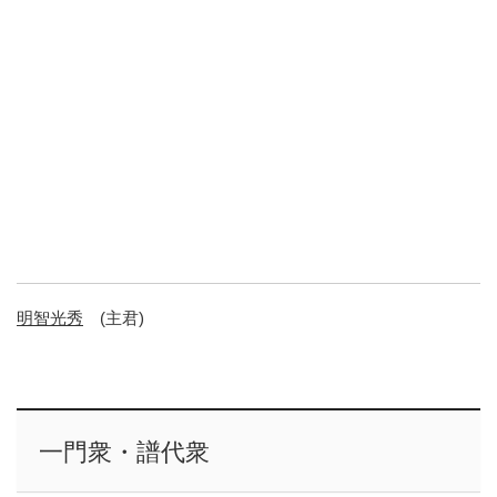
明智光秀
(主君)
一門衆・譜代衆