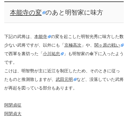
本能寺の変
のあと明智家に味方
下記の武将は、
本能寺
の変を起こした明智光秀に味方した数
少ない武将ですが、以外にも「
京極高次
」や、
関ヶ原の戦い
で西軍を裏切った「
小川祐忠
」も明智家の傘下に入ったよう
です。
こけは、明智勢が主に近江を制圧したため、そのときに従っ
たものと推測致しますが、
武田元明
など、没落していた武将
が再起を図っている部分もあります。
阿閉貞征
阿閉貞大