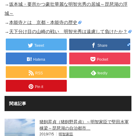
→
坂本城・要所かつ豪壮華麗な明智光秀の居城～琵琶湖の浮
城～
→
本能寺とは 京都・本能寺の歴史
→
天下分け目の山崎の戦い 明智光秀は遠慮して負けたか？
Tweet
Share
Hatena
Pocket
RSS
feedly
Pin it
関連記事
猪飼昇貞（猪飼野昇貞）～明智家臣で堅田水軍
棟梁～琵琶湖の自治都市…
2019/7/5
明智家臣