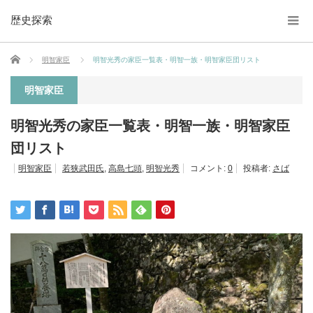
歴史探索
ホーム
明智家臣
明智光秀の家臣一覧表・明智一族・明智家臣団リスト
明智家臣
明智光秀の家臣一覧表・明智一族・明智家臣
団リスト
明智家臣
若狭武田氏
,
高島七頭
,
明智光秀
コメント:
0
投稿者:
さば