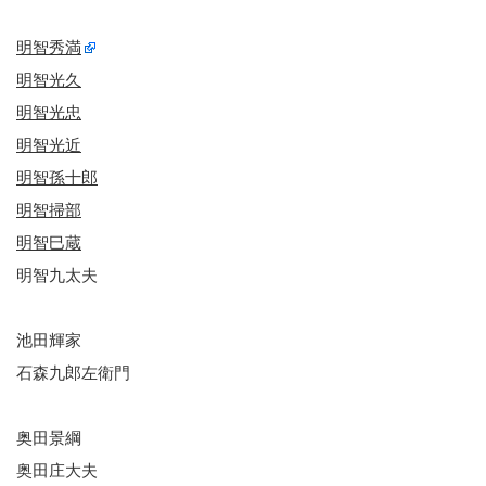
明智秀満
明智光久
明智光忠
明智光近
明智孫十郎
明智掃部
明智巳蔵
明智九太夫
池田輝家
石森九郎左衛門
奥田景綱
奥田庄大夫