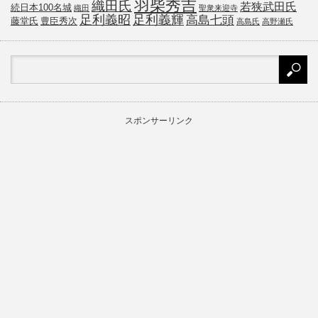
羽柴秀吉
織田氏
若狭武田氏
続日本100名城
織田
聖衆来迎寺
足利義昭
足利義輝
高島七頭
藤堂氏
豊臣秀次
高島氏
高野瀬氏
スポンサーリンク