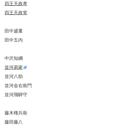
四王天政孝
四王天政実
田中盛重
田中五内
中沢知綱
並河易家
並河八助
並河金右衛門
並河飛騨守
藤木権兵衛
藤田藤八