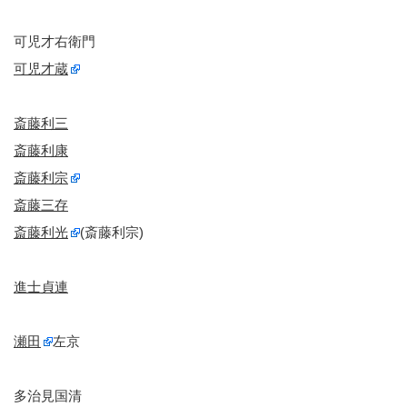
可児才右衛門
可児才蔵
斎藤利三
斎藤利康
斎藤利宗
斎藤三存
斎藤利光
(斎藤利宗)
進士貞連
瀬田
左京
多治見国清