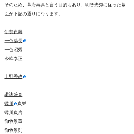
そのため、幕府再興と言う目的もあり、明智光秀に従った幕
臣が下記の通りになります。
伊勢貞興
一色藤長
一色昭秀
今峰泰正
上野秀政
諏訪盛直
蜷川
貞栄
蜷川貞房
御牧景重
御牧景則