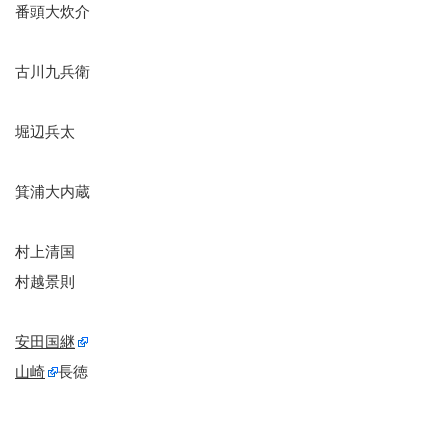
番頭大炊介
古川九兵衛
堀辺兵太
箕浦大内蔵
村上清国
村越景則
安田国継
山崎
長徳