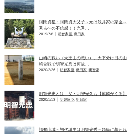
阿閉貞征・阿閉貞大父子～元は浅井家の家臣～
秀吉への不信感！！光秀…
2019/7/8
明智家臣
,
織田家
山崎の戦い（天王山の戦い）、天下分け目の山
崎合戦で明智光秀は何故…
2020/2/26
明智家臣
,
織田家
,
明智家
明智光忠とは 父・明智光久も【麒麟がくる】
2020/1/13
明智家臣
,
明智家
福知山城～初代城主は明智光秀～領民に慕われ