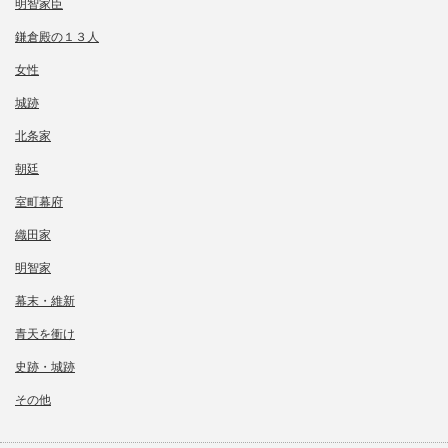
明智家臣
鎌倉殿の１３人
女性
城跡
北条家
朝廷
室町幕府
織田家
明智家
幕末・維新
青天を衝け
史跡・城跡
その他