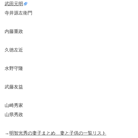
武田元明
寺井源左衛門
内藤重政
久徳左近
水野守隆
武藤友益
山崎秀家
山県秀政
→
明智光秀の妻子まとめ 妻と子供の一覧リスト