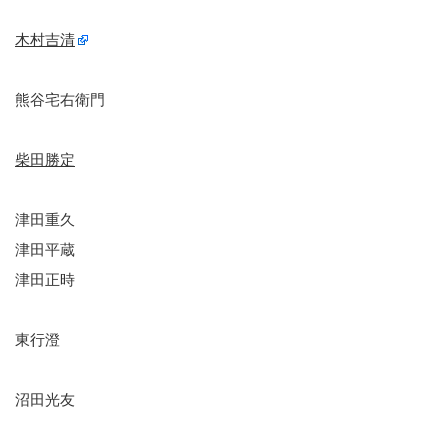
木村吉清
熊谷宅右衛門
柴田勝定
津田重久
津田平蔵
津田正時
東行澄
沼田光友