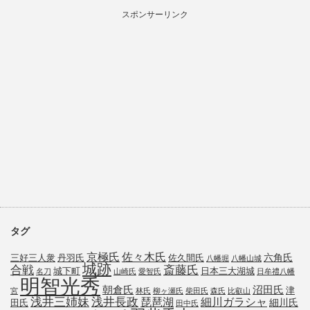
スポンサーリンク
タグ
京極氏
佐々木氏
六角氏
三好三人衆
丹羽氏
佐久間氏
八幡堀
八幡山城
城跡
斎藤氏
合戦
城下町
日本三大湖城
名刀
山崎氏
愛智氏
日牟禮八幡
明智光秀
朝倉氏
沼田氏
津
宮
林氏
柳ヶ瀬氏
柴田氏
森氏
比叡山
浅井三姉妹
浅井長政
琵琶湖
細川ガラシャ
細川氏
田氏
田中氏