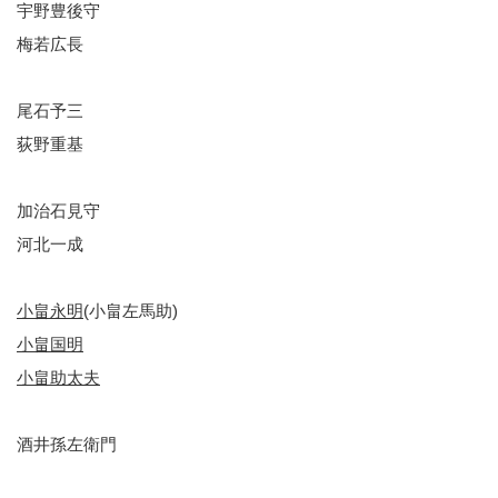
宇野豊後守
梅若広長
尾石予三
荻野重基
加治石見守
河北一成
小畠永明
(小畠左馬助)
小畠国明
小畠助太夫
酒井孫左衛門