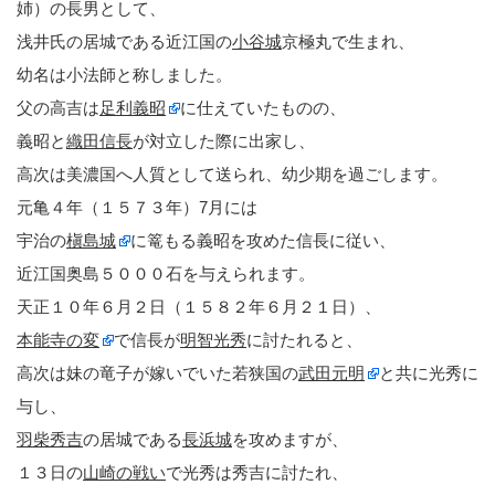
姉）の長男として、
浅井氏の居城である近江国の
小谷城
京極丸で生まれ、
幼名は小法師と称しました。
父の高吉は
足利義昭
に仕えていたものの、
義昭と
織田信長
が対立した際に出家し、
高次は美濃国へ人質として送られ、幼少期を過ごします。
元亀４年（１５７３年）7月には
宇治の
槇島城
に篭もる義昭を攻めた信長に従い、
近江国奥島５０００石を与えられます。
天正１０年６月２日（１５８２年６月２１日）、
本能寺の変
で信長が
明智光秀
に討たれると、
高次は妹の竜子が嫁いでいた若狭国の
武田元明
と共に光秀に
与し、
羽柴秀吉
の居城である
長浜城
を攻めますが、
１３日の
山崎の戦い
で光秀は秀吉に討たれ、