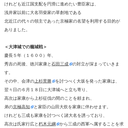
けれども近江国支配を円滑に進めたい豊臣家は、
浅井家以前に大名羽柴家の草創地である
北近江の代々の領主であった京極家の名望を利用する目的が
ありました。
＜大津城での籠城戦＞
慶長５年（１６００）年、
秀吉の死後、徳川家康と
石田三成
の対立が深まっていきま
す。
その中、会津の
上杉景勝
を討つべく大坂を発った家康は、
翌々日の６月１８日に大津城へと立ち寄り、
高次は家康から上杉征伐の間のことを頼まれ、
弟の
京極高知
と家臣の山田大炊を家康に伴わせます。
けれども三成も家康を討つべく諸大名を誘っており、
高次は氏家行広と
朽木元綱
から三成の西軍へ属することを求