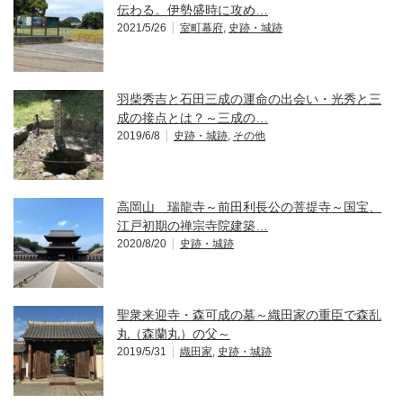
伝わる。伊勢盛時に攻め…
2021/5/26
室町幕府
,
史跡・城跡
羽柴秀吉と石田三成の運命の出会い・光秀と三
成の接点とは？～三成の…
2019/6/8
史跡・城跡
,
その他
高岡山 瑞龍寺～前田利長公の菩提寺～国宝、
江戸初期の禅宗寺院建築…
2020/8/20
史跡・城跡
聖衆来迎寺・森可成の墓～織田家の重臣で森乱
丸（森蘭丸）の父～
2019/5/31
織田家
,
史跡・城跡