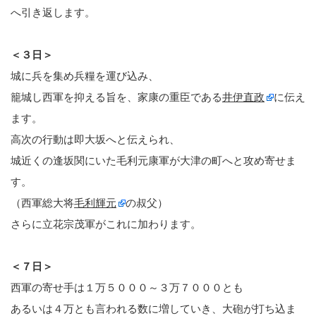
へ引き返します。
＜３日＞
城に兵を集め兵糧を運び込み、
籠城し西軍を抑える旨を、家康の重臣である
井伊直政
に伝え
ます。
高次の行動は即大坂へと伝えられ、
城近くの逢坂関にいた毛利元康軍が大津の町へと攻め寄せま
す。
（西軍総大将
毛利輝元
の叔父）
さらに立花宗茂軍がこれに加わります。
＜７日＞
西軍の寄せ手は１万５０００～３万７０００とも
あるいは４万とも言われる数に増していき、大砲が打ち込ま