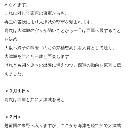
められます。
これに対して家康の東軍からも、
再三の書状により大津城の堅守を頼まれます。
高次は大津城の守りが弱いことから一旦は西軍へ属すること
を決め、
大坂へ嫡子の熊麿（のちの京極忠高）を人質として送り、
大津城を訪れた三成と面会します。
けれども関ヶ原への出陣に備えつつ、西軍の動向を東軍に伝
えました。
＜９月１日＞
高次は西軍と共に大津城を発ち、
＜２日＞
越前国の東野へ入りますが、ここから海津を経て船で大津城