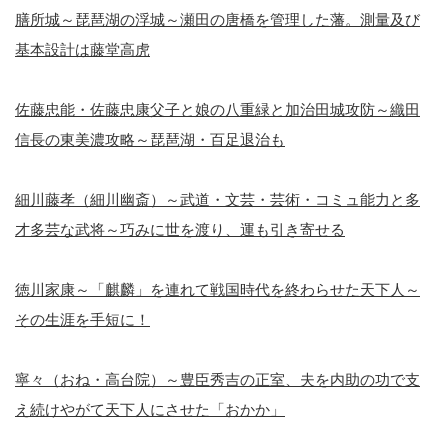
膳所城～琵琶湖の浮城～瀬田の唐橋を管理した藩。測量及び
基本設計は藤堂高虎
佐藤忠能・佐藤忠康父子と娘の八重緑と加治田城攻防～織田
信長の東美濃攻略～琵琶湖・百足退治も
細川藤孝（細川幽斎）～武道・文芸・芸術・コミュ能力と多
才多芸な武将～巧みに世を渡り、運も引き寄せる
徳川家康～「麒麟」を連れて戦国時代を終わらせた天下人～
その生涯を手短に！
寧々（おね・高台院）～豊臣秀吉の正室、夫を内助の功で支
え続けやがて天下人にさせた「おかか」