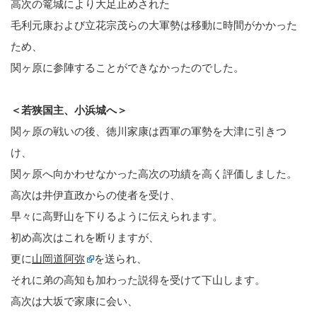
高次の篭城により大足止めされた
毛利元康および立花宗茂らの大軍勢は移動に時間がかかった
ため、
関ヶ原に参陣することができなかったのでした。
＜若狭国主、小浜城へ＞
関ヶ原の戦いの後、徳川家康は西軍の軍勢を大津に引きつ
け、
関ヶ原へ向かわせなかった高次の功績を高く評価しました。
高次は井伊直政からの使者を受け、
早々に高野山を下りるように伝えられます。
初め高次はこれを断りますが、
更に
山岡道阿弥
を送られ、
それに弟の高知も加わった説得を受けて下山します。
高次は大坂で家康に会い、