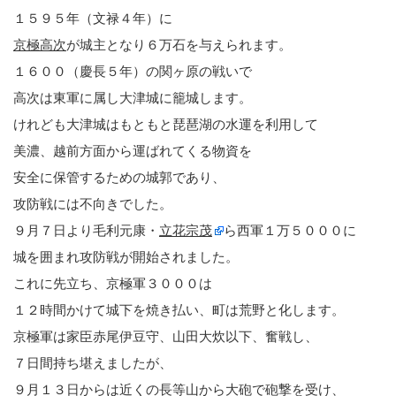
１５９５年（文禄４年）に
京極高次
が城主となり６万石を与えられます。
１６００（慶長５年）の関ヶ原の戦いで
高次は東軍に属し大津城に籠城します。
けれども大津城はもともと琵琶湖の水運を利用して
美濃、越前方面から運ばれてくる物資を
安全に保管するための城郭であり、
攻防戦には不向きでした。
９月７日より毛利元康・
立花宗茂
ら西軍１万５０００に
城を囲まれ攻防戦が開始されました。
これに先立ち、京極軍３０００は
１２時間かけて城下を焼き払い、町は荒野と化します。
京極軍は家臣赤尾伊豆守、山田大炊以下、奮戦し、
７日間持ち堪えましたが、
９月１３日からは近くの長等山から大砲で砲撃を受け、