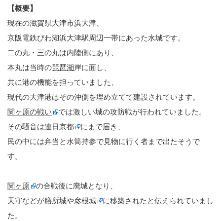
【概要】
現在の滋賀県大津市浜大津、
京阪電鉄びわ湖浜大津駅周辺一帯にあった水城です。
二の丸・三の丸は内陸側にあり、
本丸は当時の
琵琶湖
岸に面し、
共に港の機能を担っていました、
現代の大津港はその沖側を埋め立てて建設されています。
関ヶ原の戦い
では激しい城の攻防戦が行われていました。
その騒音は連日
京都
にまで届き、
民の中には弁当と水筒持参で見物に行く者まで出たそうで
す。
関ヶ原
の合戦後に廃城となり、
天守などが
膳所城
や
彦根城
に移築されたと伝えられていまし
た。