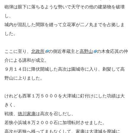
砲弾は眼下に落ちるような勢いで天守その他の建築物を破壊
し、
城内が混乱した間隙を縫って立花軍が二ノ丸までを占拠しま
した。
ここに至り、
北政所
の側近孝蔵主と
高野山
の木食応其の仲
介による講和が成立。
９月１４日に降伏開城した高次は園城寺に入り、剃髪して高
野山に上りました。
けれども西軍１万５０００を大津城に釘付けにした功績は大
きく、
戦後、
徳川家康
は高次を召しだし、
若狭小浜城８万２０００石に加増転封させました。
高次が若狭へ移ってまもなくして、家康は大津城を廃城に