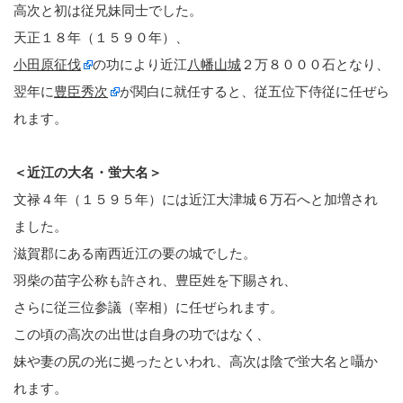
高次と初は従兄妹同士でした。
天正１８年（１５９０年）、
小田原征伐
の功により近江
八幡山城
２万８０００石となり、
翌年に
豊臣秀次
が関白に就任すると、従五位下侍従に任ぜら
れます。
＜近江の大名・蛍大名＞
文禄４年（１５９５年）には近江大津城６万石へと加増され
ました。
滋賀郡にある南西近江の要の城でした。
羽柴の苗字公称も許され、豊臣姓を下賜され、
さらに従三位参議（宰相）に任ぜられます。
この頃の高次の出世は自身の功ではなく、
妹や妻の尻の光に拠ったといわれ、高次は陰で蛍大名と囁か
れます。