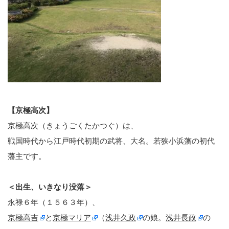
【京極高次】
京極高次（きょうごくたかつぐ）は、
戦国時代から江戸時代初期の武将、大名。若狭小浜藩の初代
藩主です。
＜出生、いきなり没落＞
永禄６年（１５６３年）、
京極高吉
と
京極マリア
（
浅井久政
の娘。
浅井長政
の