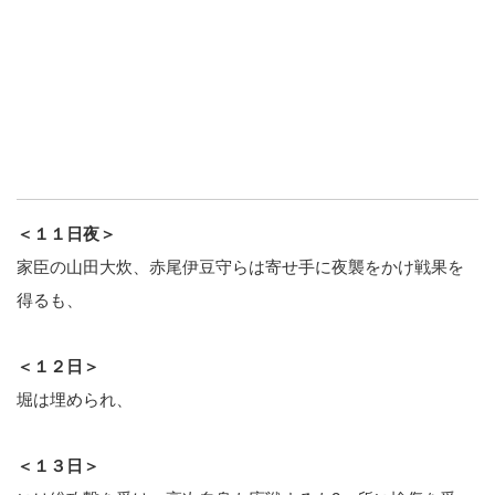
＜１１日夜＞
家臣の山田大炊、赤尾伊豆守らは寄せ手に夜襲をかけ戦果を
得るも、
＜１２日＞
堀は埋められ、
＜１３日＞