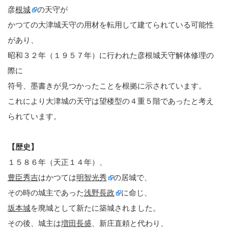
彦
根城
の天守が
かつての大津城天守の用材を転用して建てられている可能性
があり、
昭和３２年（１９５７年）に行われた彦根城天守解体修理の
際に
符号、墨書きが見つかったことを根拠に示されています。
これにより大津城の天守は望楼型の４重５階であったと考え
られています。
【歴史】
１５８６年（天正１４年）、
豊臣秀吉
はかつては
明智光秀
の居城で、
その時の城主であった
浅野長政
に命じ、
坂本城
を廃城として新たに築城されました。
その後、城主は
増田長盛
、新庄直頼と代わり、