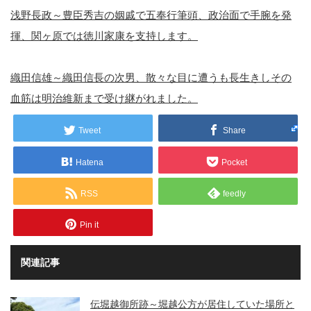
浅野長政～豊臣秀吉の姻戚で五奉行筆頭、政治面で手腕を発
揮、関ヶ原では徳川家康を支持します。
織田信雄～織田信長の次男、散々な目に遭うも長生きしその
血筋は明治維新まで受け継がれました。
Tweet
Share
Hatena
Pocket
RSS
feedly
Pin it
関連記事
伝堀越御所跡～堀越公方が居住していた場所と