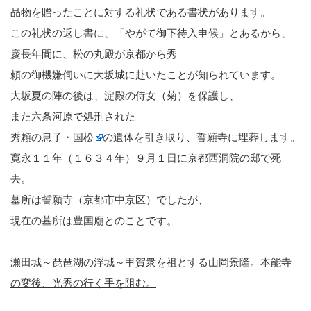
品物を贈ったことに対する礼状である書状があります。
この礼状の返し書に、「やがて御下待入申候」とあるから、
慶長年間に、松の丸殿が京都から秀
頼の御機嫌伺いに大坂城に赴いたことが知られています。
大坂夏の陣の後は、淀殿の侍女（菊）を保護し、
また六条河原で処刑された
秀頼の息子・
国松
の遺体を引き取り、誓願寺に埋葬します。
寛永１１年（１６３４年）９月１日に京都西洞院の邸で死
去。
墓所は誓願寺（京都市中京区）でしたが、
現在の墓所は豊国廟とのことです。
瀬田城～琵琶湖の浮城～甲賀衆を祖とする山岡景隆。本能寺
の変後、光秀の行く手を阻む。