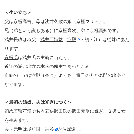
＜生い立ち＞
父は京極高吉、母は浅井久政の娘（京極マリア）。
兄（弟という説もある）に京極高次、弟に京極高知です。
浅井長政は叔父、
浅井三姉妹
（
淀殿
・初・江）は従妹にあた
ります。
京極氏
は浅井氏の主筋に当たり、
近江の湖北地方の本来の領主であったため、
血筋の上では淀殿（茶々）よりも、竜子の方が名門の出身と
なります。
＜最初の婚姻、夫は光秀につく＞
初め若狭守護である若狭武田氏の武田元明に嫁ぎ、２男１女
を生みます。
夫・元明は越前国
一乗谷
から帰還し、