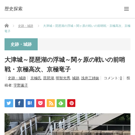
歴史探索
ホーム
史跡・城跡
大津城～琵琶湖の浮城～関ヶ原の戦いの前哨戦・京極高次、京極
竜子
史跡・城跡
大津城～琵琶湖の浮城～関ヶ原の戦いの前哨
戦・京極高次、京極竜子
史跡・城跡
京極氏
,
琵琶湖
,
明智光秀
,
城跡
,
浅井三姉妹
コメント:
0
投
稿者:
宇野薫子