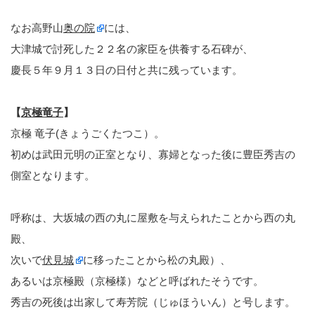
なお高野山
奥の院
には、
大津城で討死した２２名の家臣を供養する石碑が、
慶長５年９月１３日の日付と共に残っています。
【
京極竜子
】
京極 竜子(きょうごくたつこ）。
初めは武田元明の正室となり、寡婦となった後に豊臣秀吉の
側室となります。
呼称は、大坂城の西の丸に屋敷を与えられたことから西の丸
殿、
次いで
伏見城
に移ったことから松の丸殿）、
あるいは京極殿（京極様）などと呼ばれたそうです。
秀吉の死後は出家して寿芳院（じゅほういん）と号します。