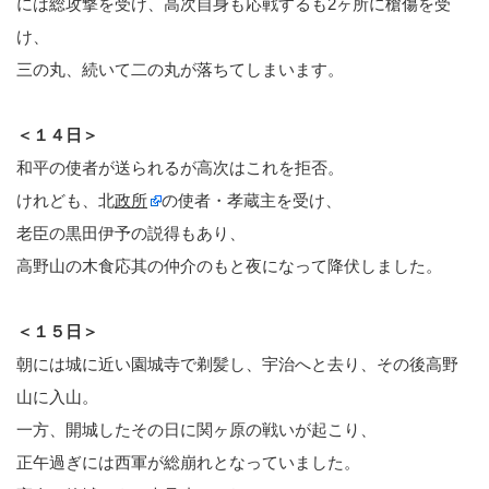
には総攻撃を受け、高次自身も応戦するも2ヶ所に槍傷を受
け、
三の丸、続いて二の丸が落ちてしまいます。
＜１４日＞
和平の使者が送られるが高次はこれを拒否。
けれども、北
政所
の使者・孝蔵主を受け、
老臣の黒田伊予の説得もあり、
高野山の木食応其の仲介のもと夜になって降伏しました。
＜１５日＞
朝には城に近い園城寺で剃髪し、宇治へと去り、その後高野
山に入山。
一方、開城したその日に関ヶ原の戦いが起こり、
正午過ぎには西軍が総崩れとなっていました。