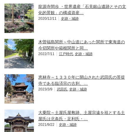
龍源寺間歩 ・世界遺産「石見銀山遺跡とその文
化的景観」の構成資産…
2020/12/11
史跡・城跡
木曽福島関所～中山道にあった関所で東海道の
今切関所や箱根関所と同…
2022/7/11
江戸時代
,
史跡・城跡
恵林寺～１３３０年に開山された武田氏の菩提
寺である臨済宗の古刹、…
2023/3/9
武田氏
,
史跡・城跡
大乗院～土屋氏屋敷跡、土屋宗遠を祖とする土
屋氏は北条氏・足利氏・…
2021/9/22
史跡・城跡