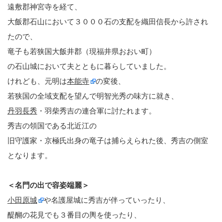
遠敷郡神宮寺を経て、
大飯郡石山において３０００石の支配を織田信長から許され
たので、
竜子も若狭国大飯井郡（現福井県おおい町）
の石山城において夫とともに暮らしていました。
けれども、元明は
本能寺
の変後、
若狭国の全域支配を望んで明智光秀の味方に就き、
丹羽長秀
・羽柴秀吉の連合軍に討たれます。
秀吉の領国である北近江の
旧守護家・京極氏出身の竜子は捕らえられた後、秀吉の側室
となります。
＜名門の出で容姿端麗＞
小田原城
や名護屋城に秀吉が伴っていったり、
醍醐の花見でも３番目の輿を使ったり、