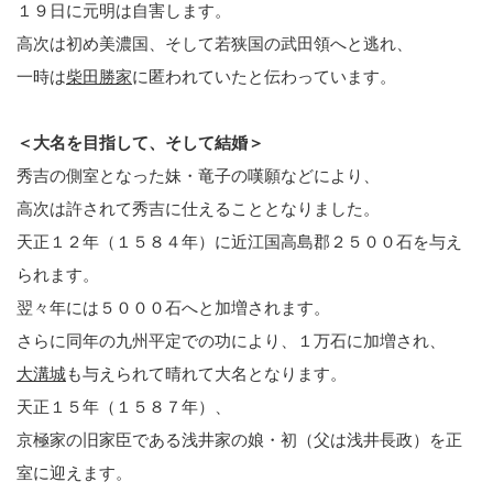
１９日に元明は自害します。
高次は初め美濃国、そして若狭国の武田領へと逃れ、
一時は
柴田勝家
に匿われていたと伝わっています。
＜大名を目指して、そして結婚＞
秀吉の側室となった妹・竜子の嘆願などにより、
高次は許されて秀吉に仕えることとなりました。
天正１２年（１５８４年）に近江国高島郡２５００石を与え
られます。
翌々年には５０００石へと加増されます。
さらに同年の九州平定での功により、１万石に加増され、
大溝城
も与えられて晴れて大名となります。
天正１５年（１５８７年）、
京極家の旧家臣である浅井家の娘・初（父は浅井長政）を正
室に迎えます。