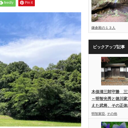
feedly
Pin it
鎌倉殿の１３人
ピックアップ記事
木俣清三郎守勝 三
～明智光秀と徳川家
えた武将、その正体
明智家臣
,
その他