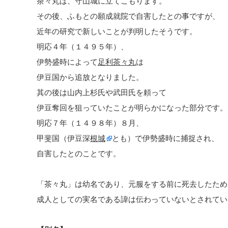
茶々丸は、守山城に立てこもります。
その後、ふもとの願成就院で自害したとの事ですが、
近年の研究で新しいことが判明したそうです。
明応４年（１４９５年）、
伊勢盛時によって
足利茶々丸
は
伊豆国から追放となりました。
其の後は山内上杉氏や武田氏を頼って
伊豆奪回を狙っていたことが明らかになった部分です。
明応７年（１４９８年）８月、
甲斐国（伊豆深
根城
とも）で伊勢盛時に捕捉され、
自害したとのことです。
「茶々丸」は幼名であり、元服をする前に死去したため
成人としての実名である諱は伝わっていないとされてい