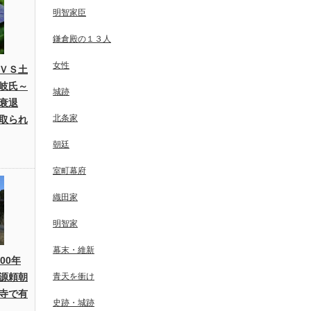
明智家臣
鎌倉殿の１３人
女性
ＶＳ土
岐氏～
城跡
衰退
北条家
取られ
朝廷
室町幕府
織田家
明智家
幕末・維新
00年
源頼朝
青天を衝け
寺で有
史跡・城跡