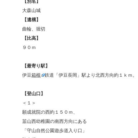
【別名】
大森山城
【遺構】
曲輪、堀切
【比高】
９０ｍ
【最寄り駅】
伊豆
箱根
鉄道「伊豆長岡」駅より北西方向約１ｋｍ。
【登山口】
＜１＞
願成就院の西約１５０ｍ、
韮山西幼稚園の南西方向にある
「守山自然公園遊歩道入り口」