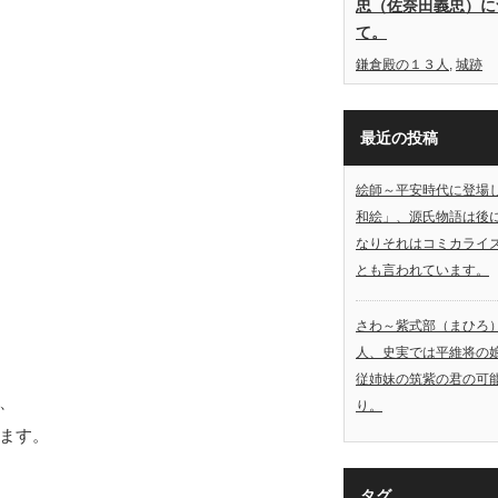
忠（佐奈田義忠）に
て。
鎌倉殿の１３人
,
城跡
最近の投稿
絵師～平安時代に登場
和絵」、源氏物語は後
なりそれはコミカライ
とも言われています。
さわ～紫式部（まひろ
人、史実では平維将の
従姉妹の筑紫の君の可
、
り。
ます。
タグ