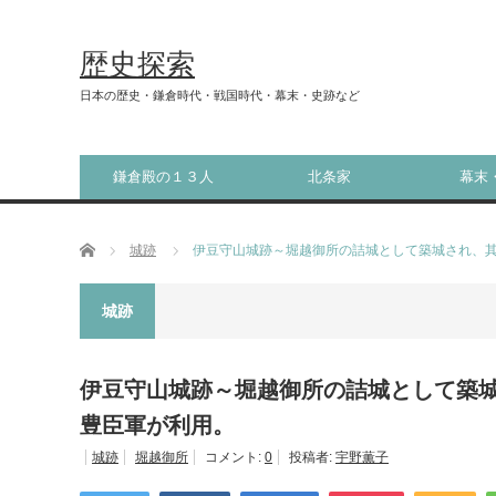
歴史探索
日本の歴史・鎌倉時代・戦国時代・幕末・史跡など
鎌倉殿の１３人
北条家
幕末
ホーム
城跡
伊豆守山城跡～堀越御所の詰城として築城され、
城跡
伊豆守山城跡～堀越御所の詰城として築
豊臣軍が利用。
城跡
堀越御所
コメント:
0
投稿者:
宇野薫子