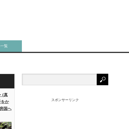
事一覧
・(真
スポンサーリンク
手をか
房国へ