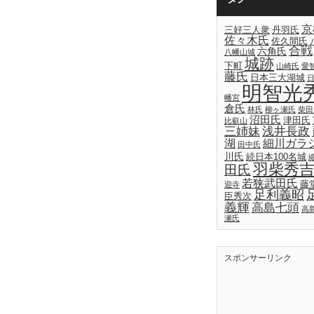
京
三好三人衆
丹羽氏
佐々木氏
佐久間氏
合戦
六角氏
八幡山城
城跡
下町
山崎氏
愛
藤氏
日本三大湖城
明智光
幡宮
倉氏
林氏
柳ヶ瀬氏
柴田
沼田氏
津田氏
比叡山
三姉妹
浅井長政
湖
細川ガラ
田中氏
川氏
続日本100名城
羽柴秀
田氏
若狭武田氏
藤
迎寺
足利義昭
臣秀次
義輝
高島七頭
高
瀬氏
スポンサーリンク