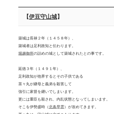
【
伊豆守山城
】
築城は長禄２年（１４５８年）、
築城者は足利政知と伝わります。
堀越御所
の詰めの城として築城されたとの事です。
延徳３年（１４９１年）、
足利政知が他界するとその子供である
茶々丸が継母と義弟を殺害して
強引に家督を継いでしまいます。
更には重臣も殺され、内乱状態となってしまいます。
そこを伊勢盛時（
北条早雲
）が攻めてきます。