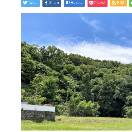
Tweet
Share
Hatena
Pocket
RSS