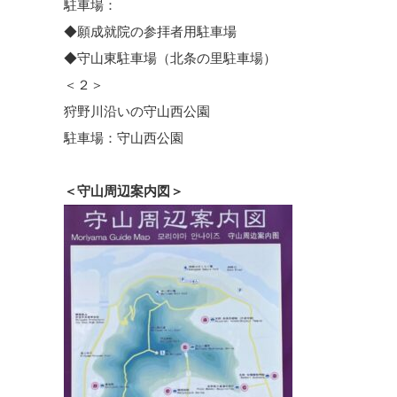
駐車場：
◆願成就院の参拝者用駐車場
◆守山東駐車場（北条の里駐車場）
＜２＞
狩野川沿いの守山西公園
駐車場：守山西公園
＜守山周辺案内図＞