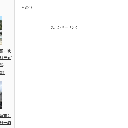
その他
スポンサーリンク
館～明
利三が
地
城跡
塚市に
與一義