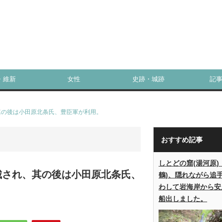
・維新
女性
史跡・城跡
記
其の後は小田原北条氏、豊臣軍が利用。
おすすめ記事
しとどの窟(湯河原)
城され、其の後は小田原北条氏、
鶴)、隠れながら追
わして岩海岸から安
船出しました。