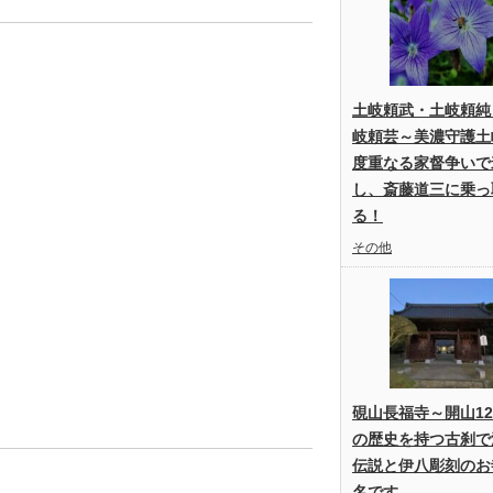
土岐頼武・土岐頼純
岐頼芸～美濃守護土
度重なる家督争いで
し、斎藤道三に乗っ
る！
その他
硯山長福寺～開山12
の歴史を持つ古刹で
伝説と伊八彫刻のお
名です。