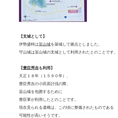
【支城として】
伊勢盛時は
韮山城
を築城して拠点としました。
守山城は韮山城の支城として利用されたとのことです。
【
豊臣秀吉
も利用】
天正１８年（１５９０年）、
豊臣秀吉の小田原討伐の際、
韮山城を包囲するために
豊臣軍が利用したとのことです。
現在見られる遺構は、この頃に整備されたものである
可能性が高いそうです。