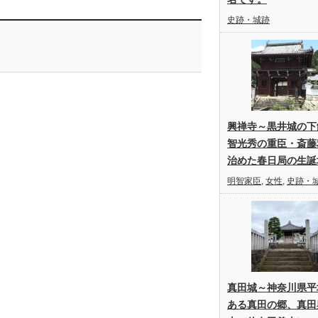
史跡・城跡
興禅寺～黒井城の下
智光秀の重臣・斎藤
治めた春日局の生誕
明智家臣
,
女性
,
史跡・
真田城～神奈川県平
ある真田の郷、真田