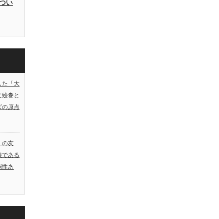
つい
した「大
に絵巻と
ズの原点
）の友
娘である
能性あ