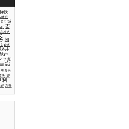
極氏
八幡堀
城
名刀
斎
智氏
日牟禮八
秀
朝
氏
森氏
浅井
琵琶
シャ
細
織
織田
吉
聖衆来
堂氏
豊
足利
島氏
高野