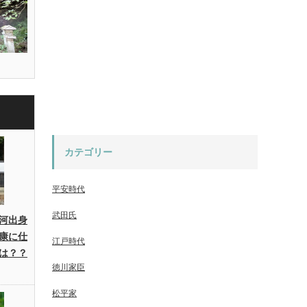
カテゴリー
平安時代
武田氏
河出身
康に仕
江戸時代
は？？
徳川家臣
松平家