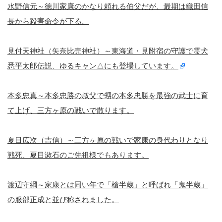
水野信元～徳川家康のかなり頼れる伯父だが、最期は織田信
長から殺害命令が下る。
見付天神社（矢奈比売神社）～東海道・見附宿の守護で霊犬
悉平太郎伝説、ゆるキャン△にも登場しています。
本多忠真～本多忠勝の叔父で甥の本多忠勝を最強の武士に育
て上げ、三方ヶ原の戦いで散ります。
夏目広次（吉信）～三方ヶ原の戦いで家康の身代わりとなり
戦死、夏目漱石のご先祖様でもあります。
渡辺守綱～家康とは同い年で「槍半蔵」と呼ばれ「鬼半蔵」
の服部正成と並び称されました。