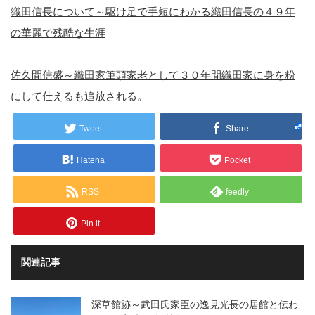
織田信長について～駆け足で手短にわかる織田信長の４９年
の華麗で残酷な生涯
佐久間信盛～織田家筆頭家老として３０年間織田家に身を粉
にして仕えるも追放される。
Tweet
Share
Hatena
Pocket
RSS
feedly
Pin it
関連記事
深草館跡～武田氏家臣の逸見光長の居館と伝わ