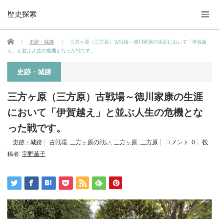
歴史探索
ホーム
史跡・城跡
三方ヶ原（三方原）古戦場～徳川家康の生涯において「伊賀越
え」と並ぶ人生の危機となった戦です。
史跡・城跡
三方ヶ原（三方原）古戦場～徳川家康の生涯
において「伊賀越え」と並ぶ人生の危機とな
った戦です。
史跡・城跡
古戦場
,
三方ヶ原の戦い
,
三方ヶ原
,
三方原
コメント:
0
投
稿者:
宇野薫子