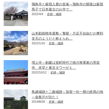
飛鳥寺と蘇我入鹿の首塚～飛鳥寺の開基は蘇我
馬子で日本最古のお寺で…
2022/4/3
史跡・城跡
山本勘助晴幸屋敷～隻眼・片足不自由だが摩利
支天のようだと称えられ…
2022/1/10
史跡・城跡
増上寺～創建は室町時代で徳川将軍家の菩提
寺、本堂と東京タワーが１…
2022/10/12
史跡・城跡
鳥越城跡と二曲城跡～加賀一向一揆の終焉の地
～金板片が出た！
2019/8/28
史跡・城跡