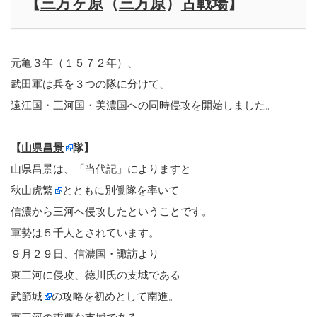
【
三方ヶ原
（
三方原
）
古戦場
】
元亀３年（１５７２年）、
武田軍は兵を３つの隊に分けて、
遠江国・三河国・美濃国への同時侵攻を開始しました。
【
山県昌景
隊】
山県昌景は、「当代記」によりますと
秋山虎繁
とともに別働隊を率いて
信濃から三河へ侵攻したということです。
軍勢は５千人とされています。
９月２９日、信濃国・諏訪より
東三河に侵攻、徳川氏の支城である
武節城
の攻略を初めとして南進。