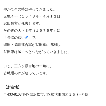
やがてその時はやってきました。
元亀４年（１５７３年）４月１２日、
武田信玄が死去します。
その後の天正３年（１５７５年）に
「
長篠の戦い
」で、
織田・徳川連合軍が武田軍に勝利し、
武田家は滅亡へとつながっていきました。
いま、三方ヶ原台地の一角に、
古戦場の碑が建っています。
【所在地】
〒433-8108 静岡県浜松市北区根洗町国道２５７−号線