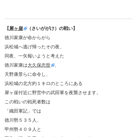
【
犀ヶ崖
（さいががけ）の戦い】
徳川家康が命からがら
浜松城へ逃げ帰ったその夜、
同夜、一矢報いようと考えた
徳川家康は
大久保忠世
、
天野康景らに命令し、
浜松城の北方約１キロのところにある
犀ヶ崖付近に野営中の武田軍を夜襲させます。
この戦いの戦死者数は
「織田軍記」では
徳川勢５３５人、
甲州勢４０９人と