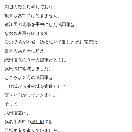
周辺の敵と対峙しており、
援軍もあてにはできません。
遠江国の北部を手中にした武田軍は、
なおも進軍を続けます。
次の標的が本城・浜松城と予測した徳川家康は、
自軍の兵８千に加え、
織田信長の３千の援軍とともに
浜松城に籠城しました。
ところが３万の武田軍は
二俣城から浜松城を素通りして、
西へと向かっていきます。
そして
武田信玄は、
浜名湖湖畔の
堀江城
を
目指す道を進んでいました。