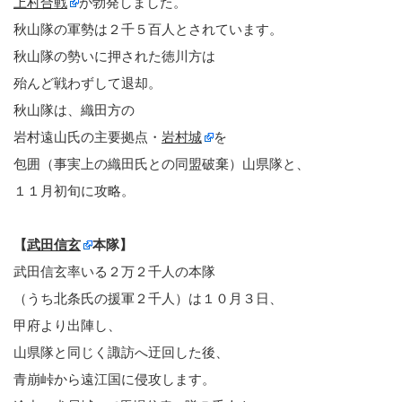
上村合戦
が勃発しました。
秋山隊の軍勢は２千５百人とされています。
秋山隊の勢いに押された徳川方は
殆んど戦わずして退却。
秋山隊は、織田方の
岩村遠山氏の主要拠点・
岩村城
を
包囲（事実上の織田氏との同盟破棄）山県隊と、
１１月初旬に攻略。
【
武田信玄
本隊】
武田信玄率いる２万２千人の本隊
（うち北条氏の援軍２千人）は１０月３日、
甲府より出陣し、
山県隊と同じく諏訪へ迂回した後、
青崩峠から遠江国に侵攻します。