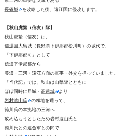
東三河の重要な支城である
長篠城
を攻略した後、遠江国に侵攻します。
【秋山虎繁（信友）隊】
秋山虎繁（信友）は、
信濃国大島城（長野県下伊那郡松川町）の城代で、
「下伊那郡司」として
信濃下伊那郡から
美濃・三河・遠江方面の軍事・外交を担っていました。
「当代記」では、秋山は山県隊とともに
ほぼ同時に居城・
高遠城
より
岩村遠山氏
の領地を通って、
徳川氏の本拠地の三河へ
攻め込もうとしたため岩村遠山氏と
徳川氏との連合軍との間で