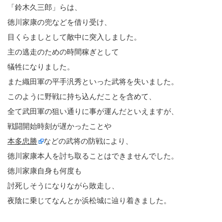
「鈴木久三郎」らは、
徳川家康の兜などを借り受け、
目くらましとして敵中に突入しました。
主の逃走のための時間稼ぎとして
犠牲になりました。
また織田軍の平手汎秀といった武将を失いました。
このように野戦に持ち込んだことを含めて、
全て武田軍の狙い通りに事が運んだといえますが、
戦闘開始時刻が遅かったことや
本多忠勝
などの武将の防戦により、
徳川家康本人を討ち取ることはできませんでした。
徳川家康自身も何度も
討死しそうになりながら敗走し、
夜陰に乗じてなんとか浜松城に辿り着きました。