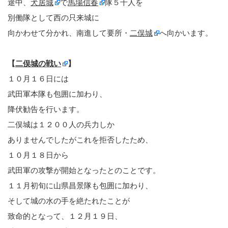
途中、
犬居城
で
馬場信春
隊５千人を
別働隊として西の只来城に
向かわせて分かれ、南進して要所・
二俣城
へ向かいます。
【
二俣城の戦い
】
１０月１６日には
武田軍本隊も包囲に加わり、
降伏勧告を行います。
二俣城は１２００人の兵力しか
ありませんでしたがこれを拒否したため、
１０月１８日から
武田軍の攻撃が開始となったとのことです。
１１月初旬に山県昌景隊も包囲に加わり、
そして城の水の手を絶たれたことが
致命的となって、１２月１９日、