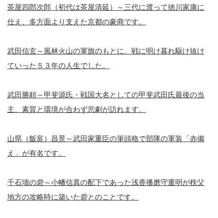
茶屋四郎次郎（初代は茶屋清延）～三代に渡って徳川家康に
仕え、多方面より支えた京都の豪商です。
武田信玄～風林火山の軍旗のもとに、戦に明け暮れ駆け抜け
ていった５３年の人生でした。
武田勝頼～甲斐源氏・戦国大名としての甲斐武田氏最後の当
主、素質と環境が合わず悲劇が訪れます。
山県（飯富）昌景～武田家重臣の筆頭格で部隊の軍装「赤備
え」が有名です。
千石墻の砦～小幡信真の配下であった浅香播磨守重明が秩父
地方の攻略時に築いた砦とのことです。