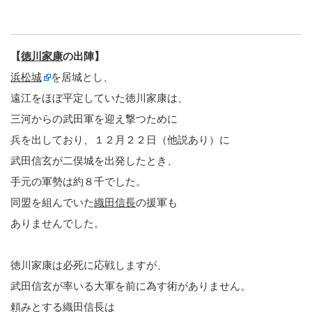
【
徳川家康
の出陣】
浜松城
を居城とし、
遠江をほぼ平定していた徳川家康は、
三河からの武田軍を迎え撃つために
兵を出しており、１２月２２日（他説あり）に
武田信玄が二俣城を出発したとき、
手元の軍勢は約８千でした。
同盟を組んでいた
織田信長
の援軍も
ありませんでした。
徳川家康は必死に応戦しますが、
武田信玄が率いる大軍を前に為す術がありません。
頼みとする織田信長は