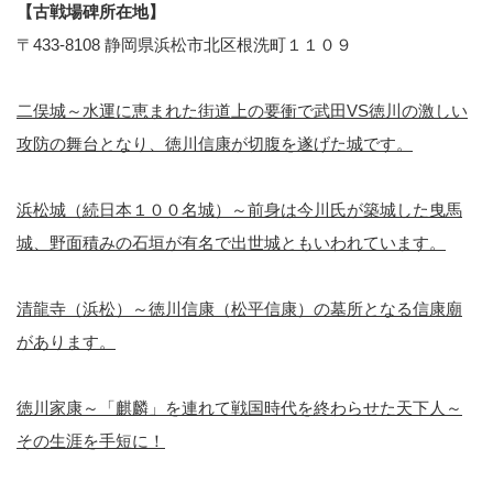
【古戦場碑所在地】
〒433-8108 静岡県浜松市北区根洗町１１０９
二俣城～水運に恵まれた街道上の要衝で武田VS徳川の激しい
攻防の舞台となり、徳川信康が切腹を遂げた城です。
浜松城（続日本１００名城）～前身は今川氏が築城した曳馬
城、野面積みの石垣が有名で出世城ともいわれています。
清龍寺（浜松）～徳川信康（松平信康）の墓所となる信康廟
があります。
徳川家康～「麒麟」を連れて戦国時代を終わらせた天下人～
その生涯を手短に！