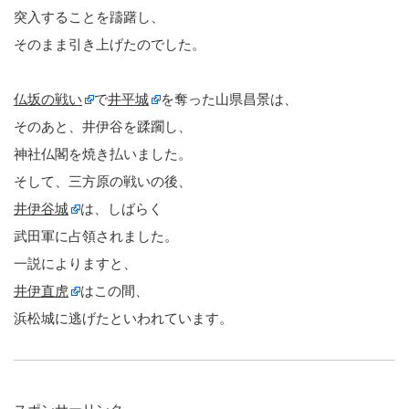
突入することを躊躇し、
そのまま引き上げたのでした。
仏坂の戦い
で
井平城
を奪った山県昌景は、
そのあと、井伊谷を蹂躙し、
神社仏閣を焼き払いました。
そして、三方原の戦いの後、
井伊谷城
は、しばらく
武田軍に占領されました。
一説によりますと、
井伊直虎
はこの間、
浜松城に逃げたといわれています。