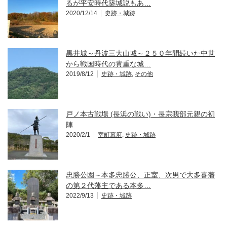
るが平安時代築城説もあ…
2020/12/14
史跡・城跡
黒井城～丹波三大山城～２５０年間続いた中世
から戦国時代の貴重な城…
2019/8/12
史跡・城跡
,
その他
戸ノ本古戦場 (長浜の戦い)・長宗我部元親の初
陣
2020/2/1
室町幕府
,
史跡・城跡
忠勝公園～本多忠勝公、正室、次男で大多喜藩
の第２代藩主である本多…
2022/9/13
史跡・城跡