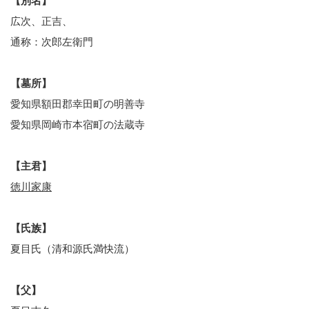
【別名】
広次、正吉、
通称：次郎左衛門
【墓所】
愛知県額田郡幸田町の明善寺
愛知県岡崎市本宿町の法蔵寺
【主君】
徳川家康
【氏族】
夏目氏（清和源氏満快流）
【父】