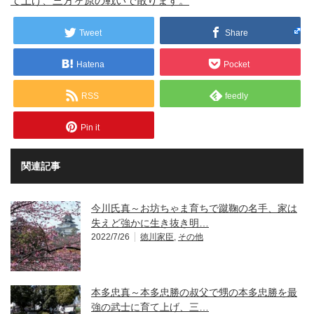
て上げ、三方ヶ原の戦いで散ります。
Tweet
Share
Hatena
Pocket
RSS
feedly
Pin it
関連記事
今川氏真～お坊ちゃま育ちで蹴鞠の名手、家は
失えど強かに生き抜き明…
2022/7/26
徳川家臣
,
その他
本多忠真～本多忠勝の叔父で甥の本多忠勝を最
強の武士に育て上げ、三…