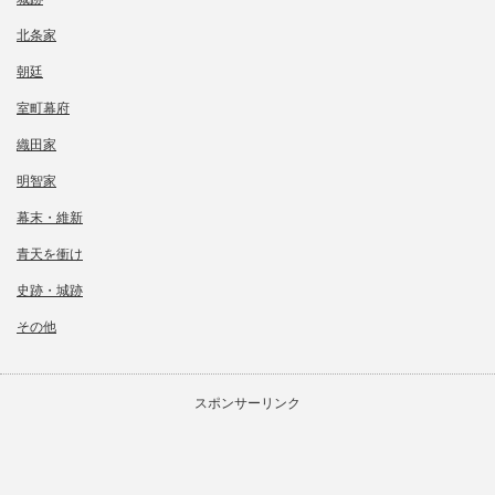
北条家
朝廷
室町幕府
織田家
明智家
幕末・維新
青天を衝け
史跡・城跡
その他
スポンサーリンク