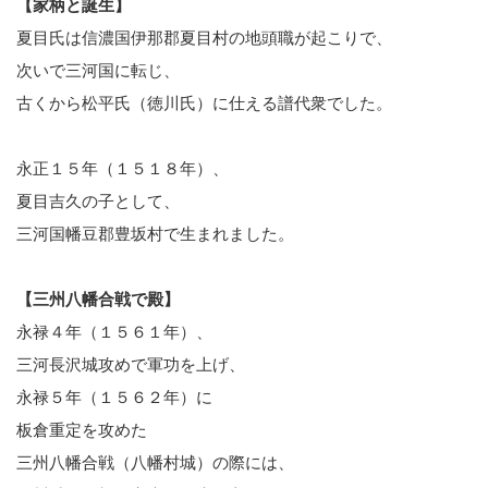
【家柄と誕生】
夏目氏は信濃国伊那郡夏目村の地頭職が起こりで、
次いで三河国に転じ、
古くから松平氏（徳川氏）に仕える譜代衆でした。
永正１５年（１５１８年）、
夏目吉久の子として、
三河国幡豆郡豊坂村で生まれました。
【三州八幡合戦で殿】
永禄４年（１５６１年）、
三河長沢城攻めで軍功を上げ、
永禄５年（１５６２年）に
板倉重定を攻めた
三州八幡合戦（八幡村城）の際には、