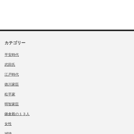
カテゴリー
平安時代
武田氏
江戸時代
徳川家臣
松平家
明智家臣
鎌倉殿の１３人
女性
城跡