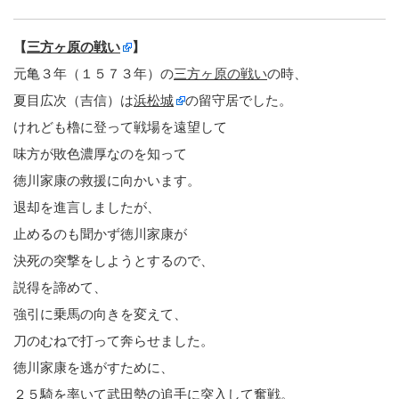
【
三方ヶ原の戦い
】
元亀３年（１５７３年）の
三方ヶ原の戦い
の時、
夏目広次（吉信）は
浜松城
の留守居でした。
けれども櫓に登って戦場を遠望して
味方が敗色濃厚なのを知って
徳川家康の救援に向かいます。
退却を進言しましたが、
止めるのも聞かず徳川家康が
決死の突撃をしようとするので、
説得を諦めて、
強引に乗馬の向きを変えて、
刀のむねで打って奔らせました。
徳川家康を逃がすために、
２５騎を率いて武田勢の追手に突入して奮戦。