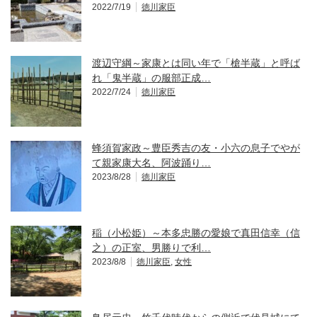
2022/7/19
徳川家臣
渡辺守綱～家康とは同い年で「槍半蔵」と呼ば
れ「鬼半蔵」の服部正成…
2022/7/24
徳川家臣
蜂須賀家政～豊臣秀吉の友・小六の息子でやが
て親家康大名、阿波踊り…
2023/8/28
徳川家臣
稲（小松姫）～本多忠勝の愛娘で真田信幸（信
之）の正室、男勝りで利…
2023/8/8
徳川家臣
,
女性