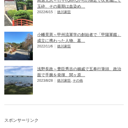
鳥居元忠～竹千代時代からの側近で伏見城にて
玉砕、その最期は血染め…
2022/6/15
徳川家臣
小幡景憲～甲州流軍学の創始者で「甲陽軍鑑」
成立に携わった人物、墓…
2022/11/6
徳川家臣
浅野長政～豊臣秀吉の姻戚で五奉行筆頭、政治
面で手腕を発揮、関ヶ原…
2023/8/28
徳川家臣
,
その他
スポンサーリンク