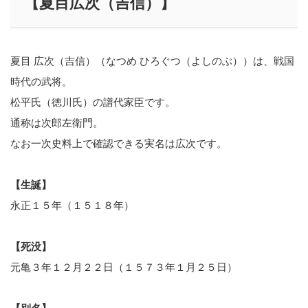
【夏目広次（吉信）】
夏目 広次（吉信）（なつめ ひろぐつ（よしのぶ））は、戦国
時代の武将。
松平氏（徳川氏）の譜代家臣です。
通称は次郎左衛門。
なお一次史料上で確認できる実名は広次です。
【生誕】
永正１５年（１５１８年）
【死没】
元亀３年１２月２２日（１５７３年１月２５日）