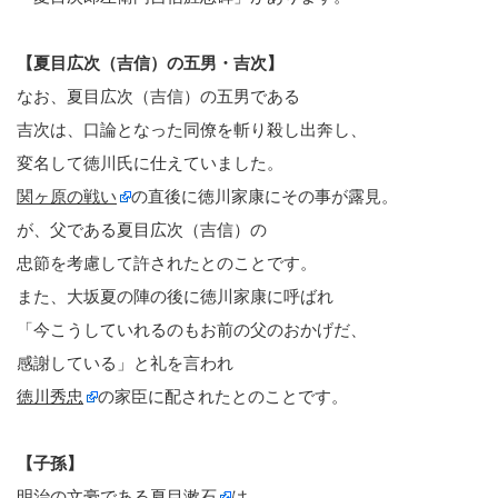
【夏目広次（吉信）の五男・吉次】
なお、夏目広次（吉信）の五男である
吉次は、口論となった同僚を斬り殺し出奔し、
変名して徳川氏に仕えていました。
関ヶ原の戦い
の直後に徳川家康にその事が露見。
が、父である夏目広次（吉信）の
忠節を考慮して許されたとのことです。
また、大坂夏の陣の後に徳川家康に呼ばれ
「今こうしていれるのもお前の父のおかげだ、
感謝している」と礼を言われ
徳川秀忠
の家臣に配されたとのことです。
【子孫】
明治の文豪である
夏目漱石
は