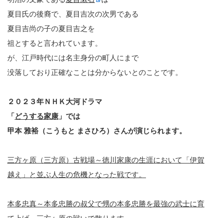
夏目氏の後裔で、夏目吉次の次男である
夏目吉尚の子の夏目吉之を
祖とすると言われています。
が、江戸時代には名主身分の町人にまで
没落しており正確なことは分からないとのことです。
２０２３年ＮＨＫ大河ドラマ
「
どうする家康
」では
甲本 雅裕（こうもと まさひろ）さんが演じられます。
三方ヶ原（三方原）古戦場～徳川家康の生涯において「伊賀
越え」と並ぶ人生の危機となった戦です。
本多忠真～本多忠勝の叔父で甥の本多忠勝を最強の武士に育