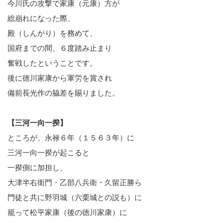
今川氏の攻撃で家康（元康）方が
総崩れになった際、
殿（しんがり）を務めて、
国府までの間、６度踏み止まり
奮戦したということです。
後に徳川家康から軍労を賞され
備前長光作の脇差を賜りました。
【三河一向一揆】
ところが、永禄６年（１５６３年）に
三河一向一揆が起こると
一揆側に加担し、
大津半右衛門・乙部八兵衛・久留正勝ら
門徒と共に野羽城（六栗城との説も）に
籠って松平家康（後の徳川家康）に