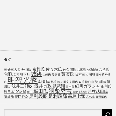
タグ
京極氏
佐々木氏
六角氏
三好三人衆
丹羽氏
佐久間氏
八幡堀
八幡山城
城跡
斎藤氏
合戦
城下町
日本三大湖城
名刀
山崎氏
愛智氏
日牟禮八幡
明智光秀
朝倉氏
沼田氏
津
宮
林氏
柳ヶ瀬氏
柴田氏
森氏
比叡山
浅井三姉妹
浅井長政
琵琶湖
細川ガラシャ
細川氏
田氏
田中氏
羽柴秀吉
織田氏
若狭武田氏
続日本100名城
織田
聖衆来迎寺
足利義昭
足利義輝
高島七頭
藤堂氏
豊臣秀次
高島氏
高野瀬氏