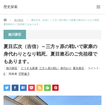
歴史探索
ホーム
徳川家臣
夏目広次（吉信）～三方ヶ原の戦いで家康の身代わりとなり戦死、
夏目漱石のご先祖様でもあります。
徳川家臣
夏目広次（吉信）～三方ヶ原の戦いで家康の
身代わりとなり戦死、夏目漱石のご先祖様で
もあります。
徳川家臣
どうする家康
,
三方ヶ原の戦い
,
身代わり
,
夏目漱石
コメント:
0
投稿者:
宇野薫子