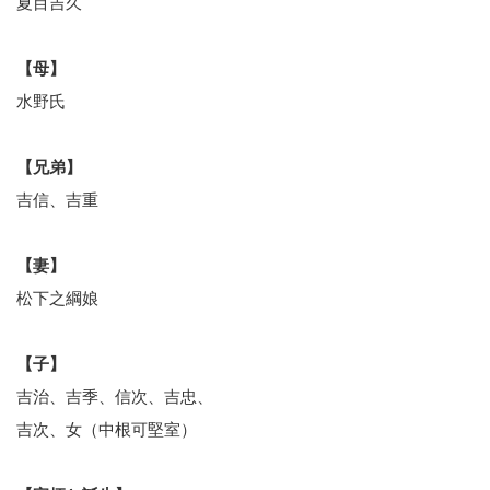
夏目吉久
【母】
水野氏
【兄弟】
吉信、吉重
【妻】
松下之綱娘
【子】
吉治、吉季、信次、吉忠、
吉次、女（中根可堅室）