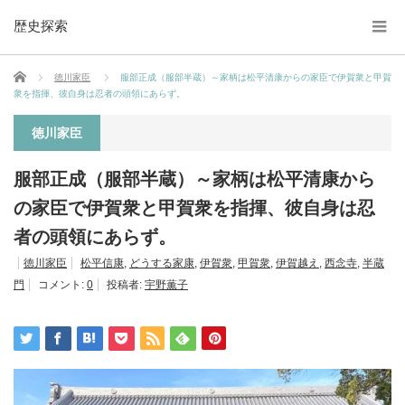
歴史探索
ホーム
徳川家臣
服部正成（服部半蔵）～家柄は松平清康からの家臣で伊賀衆と甲賀
衆を指揮、彼自身は忍者の頭領にあらず。
徳川家臣
服部正成（服部半蔵）～家柄は松平清康から
の家臣で伊賀衆と甲賀衆を指揮、彼自身は忍
者の頭領にあらず。
徳川家臣
松平信康
,
どうする家康
,
伊賀衆
,
甲賀衆
,
伊賀越え
,
西念寺
,
半蔵
門
コメント:
0
投稿者:
宇野薫子