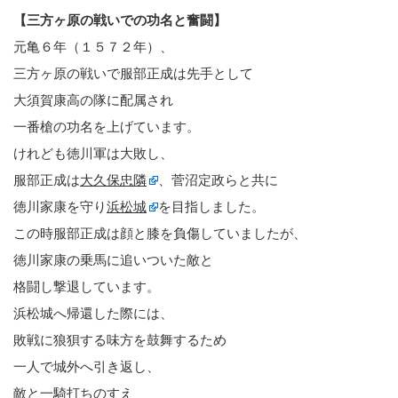
【三方ヶ原の戦いでの功名と奮闘】
元亀６年（１５７２年）、
三方ヶ原の戦いで服部正成は先手として
大須賀康高の隊に配属され
一番槍の功名を上げています。
けれども徳川軍は大敗し、
服部正成は
大久保忠隣
、菅沼定政らと共に
徳川家康を守り
浜松城
を目指しました。
この時服部正成は顔と膝を負傷していましたが、
徳川家康の乗馬に追いついた敵と
格闘し撃退しています。
浜松城へ帰還した際には、
敗戦に狼狽する味方を鼓舞するため
一人で城外へ引き返し、
敵と一騎打ちのすえ