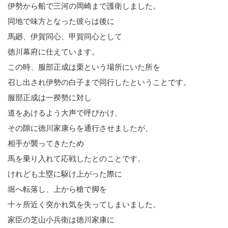
伊勢から船で三河の岡崎まで護衛しました。
同地で味方となった彼らは後に
馬廻、伊賀同心、甲賀同心として
徳川幕府に仕えています。
この時、服部正成は栗という場所にいた所を
召し出され伊勢の白子まで同行したということです。
服部正成は一揆勢に対し
道をあけるよう大声で呼びかけ、
その隙に徳川家康らを通行させましたが、
相手が襲ってきたため
馬を乗り入れて応戦したとのことです。
けれども土塁に駆け上がった際に
堀へ転落し、上から槍で脚を
十ヶ所近く突かれ気を失ってしまいました。
家臣の芝山小兵衛は徳川家康に