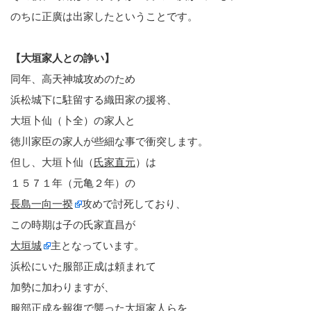
のちに正廣は出家したということです。
【大垣家人との諍い】
同年、高天神城攻めのため
浜松城下に駐留する織田家の援将、
大垣卜仙（卜全）の家人と
徳川家臣の家人が些細な事で衝突します。
但し、大垣卜仙（
氏家直元
）は
１５７１年（元亀２年）の
長島一向一揆
攻めで討死しており、
この時期は子の氏家直昌が
大垣城
主となっています。
浜松にいた服部正成は頼まれて
加勢に加わりますが、
服部正成を報復で襲った大垣家人らを