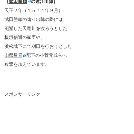
【
武田勝頼
の遠江出陣】
天正２年（１５７４年９月）、
武田勝頼の遠江出陣の際には、
氾濫した天竜川を渡ろうとした
板垣信通の家臣や、
浜松城下にて刈田を行おうとした
山県昌景
配下の小菅元成らへ
攻撃を加えています。
スポンサーリンク