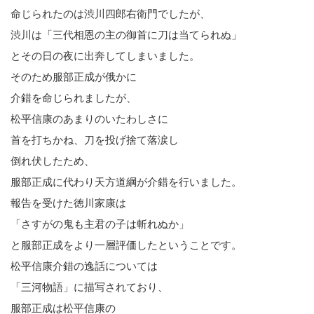
命じられたのは渋川四郎右衛門でしたが、
渋川は「三代相恩の主の御首に刀は当てられぬ」
とその日の夜に出奔してしまいました。
そのため服部正成が俄かに
介錯を命じられましたが、
松平信康のあまりのいたわしさに
首を打ちかね、刀を投げ捨て落涙し
倒れ伏したため、
服部正成に代わり天方道綱が介錯を行いました。
報告を受けた徳川家康は
「さすがの鬼も主君の子は斬れぬか」
と服部正成をより一層評価したということです。
松平信康介錯の逸話については
「三河物語」に描写されており、
服部正成は松平信康の