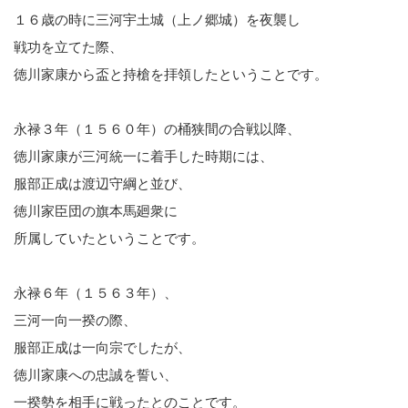
１６歳の時に三河宇土城（上ノ郷城）を夜襲し
戦功を立てた際、
徳川家康から盃と持槍を拝領したということです。
永禄３年（１５６０年）の桶狭間の合戦以降、
徳川家康が三河統一に着手した時期には、
服部正成は渡辺守綱と並び、
徳川家臣団の旗本馬廻衆に
所属していたということです。
永禄６年（１５６３年）、
三河一向一揆の際、
服部正成は一向宗でしたが、
徳川家康への忠誠を誓い、
一揆勢を相手に戦ったとのことです。