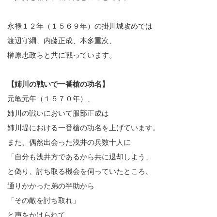
永禄１２年（１５６９年）の掛川城攻めでは
渡辺守綱、内藤正成、本多重次、
榊原忠政らと共に戦っています。
【姉川の戦いで一番槍の功名】
元亀元年（１５７０年）、
姉川の戦いにおいて服部正成は
姉川堤における一番槍の功名を上げています。
また、偶然出会った浅井の兵数十人に
「自分も浅井方であるから共に退却しよう」
と偽り、討ち取る機会を伺っていたところ、
通りかかった弟の半助から
「その敵を討ち取れ」
と声をかけられて