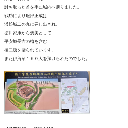
討ち取った首を手に城内へ戻りました。
戦功により服部正成は
浜松城二の丸に召し出され、
徳川家康から褒美として
平安城長吉の槍を含む
槍二穂を贈られています。
また伊賀衆１５０人を預けられたのでした。