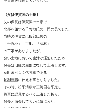
甲賀衆
を指揮していました。
【父は伊賀国の土豪】
父の保長は伊賀国の土豪で、
北部を領する千賀地氏の一門の長でした。
当時の伊賀には服部氏族の
「千賀地」「百地」「藤林」
の三家がありましたが、
狭い土地において生活が逼迫したため、
保長は旧姓の服部に復して上洛します。
室町幕府１２代将軍である
足利義晴
に仕える事となりました。
その時、松平清康が三河国を平定し
将軍に謁見するべく上洛した折り、
保長と面会して大いに気に入り、