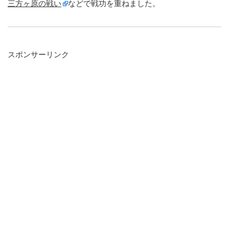
三方ヶ原の戦い
などで戦功を重ねました。
スポンサーリンク