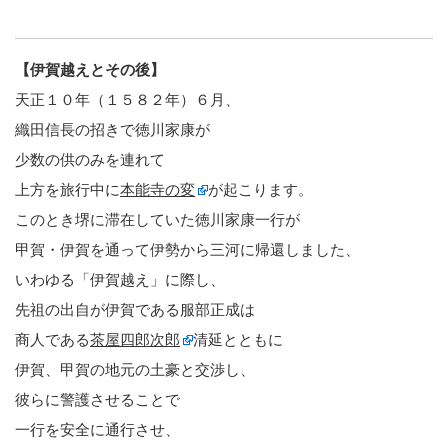
【伊賀越えとその後】
天正１０年（１５８２年）６月、
織田信長の招きで徳川家康が
少数の供のみを連れて
上方を旅行中に
本能寺の変
が起こります。
このとき堺に滞在していた徳川家康一行が
甲賀・伊賀を通って伊勢から三河に帰還しました、
いわゆる「伊賀越え」に際し、
先祖の出自が伊賀である服部正成は
商人である
茶屋四郎次郎
清延とともに
伊賀、甲賀の地元の土豪と交渉し、
彼らに警護させることで
一行を安全に通行させ、