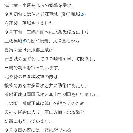
津金衆・小尾祐光らの郷導を受け、
９月初旬には佐久郡江草城（
獅子吼城
）
を夜襲し落城させました。
９月下旬、三嶋方面への北条氏侵攻により
三枚橋城
の松平康親、大澤基宿から
要請を受けた服部正成は
戸倉城の援将として９０騎程を率いて防衛し、
三嶋で刈田を行っています。
北条勢の戸倉城攻撃の際は
援将である本多重次と共に防衛にあたり、
服部正成は岡田元次と韮山で刈田を行いました。
この頃、服部正成は韮山の押さえのため
天神ヶ尾砦に入り、韮山方面への攻撃と
防衛にあたっています。
９月８日の夜には、敵の砦である