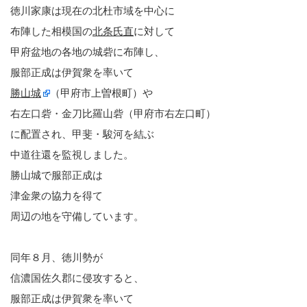
徳川家康は現在の北杜市域を中心に
布陣した相模国の
北条氏直
に対して
甲府盆地の各地の城砦に布陣し、
服部正成は伊賀衆を率いて
勝山城
（甲府市上曽根町）や
右左口砦・金刀比羅山砦（甲府市右左口町）
に配置され、甲斐・駿河を結ぶ
中道往還を監視しました。
勝山城で服部正成は
津金衆の協力を得て
周辺の地を守備しています。
同年８月、徳川勢が
信濃国佐久郡に侵攻すると、
服部正成は伊賀衆を率いて