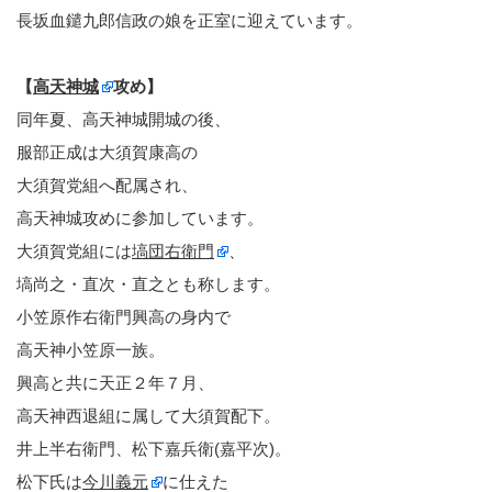
長坂血鑓九郎信政の娘を正室に迎えています。
【
高天神城
攻め】
同年夏、高天神城開城の後、
服部正成は大須賀康高の
大須賀党組へ配属され、
高天神城攻めに参加しています。
大須賀党組には
塙団右衛門
、
塙尚之・直次・直之とも称します。
小笠原作右衛門興高の身内で
高天神小笠原一族。
興高と共に天正２年７月、
高天神西退組に属して大須賀配下。
井上半右衛門、松下嘉兵衛(嘉平次)。
松下氏は
今川義元
に仕えた