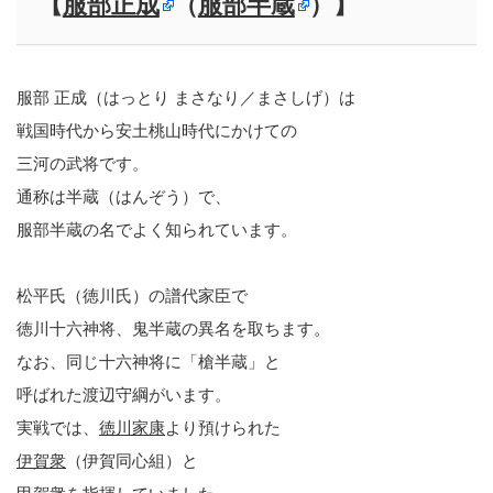
【
服部正成
（
服部半蔵
）】
服部 正成（はっとり まさなり／まさしげ）は
戦国時代から安土桃山時代にかけての
三河の武将です。
通称は半蔵（はんぞう）で、
服部半蔵の名でよく知られています。
松平氏（徳川氏）の譜代家臣で
徳川十六神将、鬼半蔵の異名を取ちます。
なお、同じ十六神将に「槍半蔵」と
呼ばれた渡辺守綱がいます。
実戦では、
徳川家康
より預けられた
伊賀衆
（伊賀同心組）と