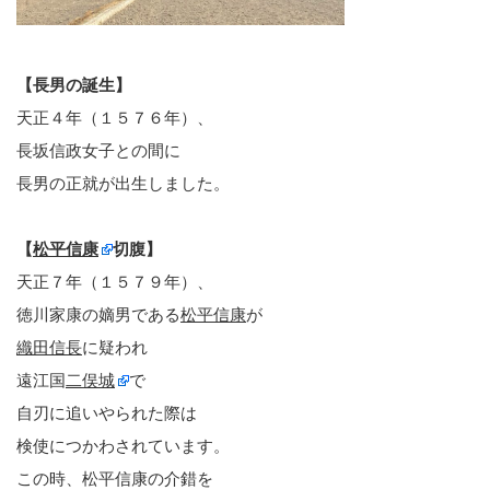
【長男の誕生】
天正４年（１５７６年）、
長坂信政女子との間に
長男の正就が出生しました。
【
松平信康
切腹】
天正７年（１５７９年）、
徳川家康の嫡男である
松平信康
が
織田信長
に疑われ
遠江国
二俣城
で
自刃に追いやられた際は
検使につかわされています。
この時、松平信康の介錯を