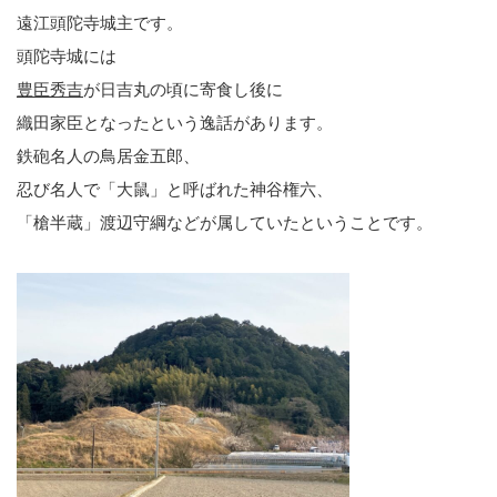
遠江頭陀寺城主です。
頭陀寺城には
豊臣秀吉
が日吉丸の頃に寄食し後に
織田家臣となったという逸話があります。
鉄砲名人の鳥居金五郎、
忍び名人で「大鼠」と呼ばれた神谷権六、
「槍半蔵」渡辺守綱などが属していたということです。