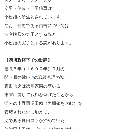
次男・信政・三男信重は、
小松姫の所生とされています。
なお、長男である信吉については
清音院殿の実子とする説と、
小松姫の実子とする説があります。
【徳川政権下での動静】
慶長５年（１６００年）９月の
関ヶ原の戦い
の戦後処理の際、
真田信之は徳川家康の率いる
東軍に属して戦功を挙げたことから
従来の上野国沼田領（岩櫃領を含む）を
安堵されたのに加えて、
父である真田昌幸が治めていた