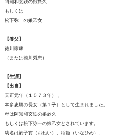
阿知和玄鉄の娘於久
もしくは
松下弥一の娘乙女
【養父】
徳川家康
（または徳川秀忠）
【生涯】
【出自】
天正元年（１５７３年） 、
本多忠勝の長女（第１子）として生まれました。
母は阿知和玄鉄の娘於久
もしくは松下弥一の娘乙女とされています。
幼名は於子亥（おねい）、稲姫（いなひめ）。