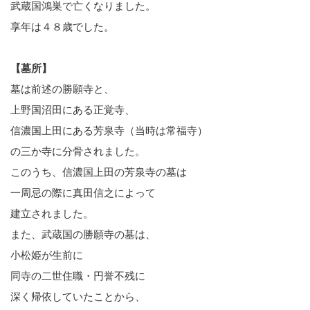
武蔵国鴻巣で亡くなりました。
享年は４８歳でした。
【墓所】
墓は前述の勝願寺と、
上野国沼田にある正覚寺、
信濃国上田にある芳泉寺（当時は常福寺）
の三か寺に分骨されました。
このうち、信濃国上田の芳泉寺の墓は
一周忌の際に真田信之によって
建立されました。
また、武蔵国の勝願寺の墓は、
小松姫が生前に
同寺の二世住職・円誉不残に
深く帰依していたことから、