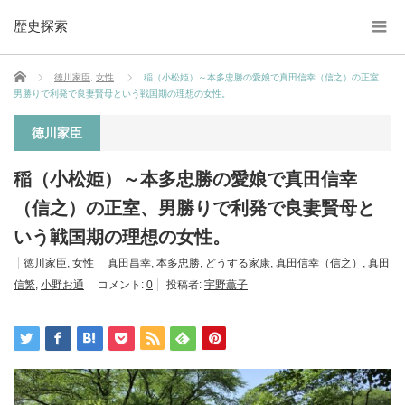
歴史探索
ホーム
徳川家臣
,
女性
稲（小松姫）～本多忠勝の愛娘で真田信幸（信之）の正室、
男勝りで利発で良妻賢母という戦国期の理想の女性。
徳川家臣
稲（小松姫）～本多忠勝の愛娘で真田信幸
（信之）の正室、男勝りで利発で良妻賢母と
いう戦国期の理想の女性。
徳川家臣
,
女性
真田昌幸
,
本多忠勝
,
どうする家康
,
真田信幸（信之）
,
真田
信繁
,
小野お通
コメント:
0
投稿者:
宇野薫子