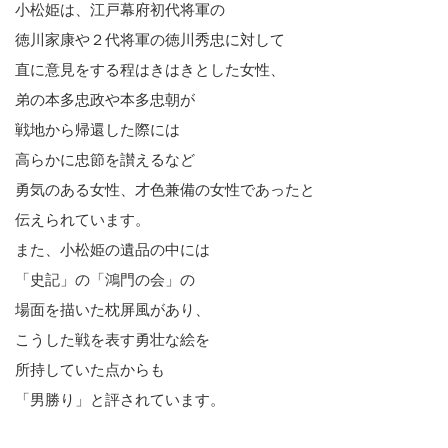
小松姫は、江戸幕府初代将軍の
徳川家康や２代将軍の徳川秀忠に対して
直に意見をする程はきはきとした女性、
弟の本多忠政や本多忠朝が
戦地から帰還した際には
高らかに忠節を讃えるなど
勇気のある女性、才色兼備の女性であったと
伝えられています。
また、小松姫の遺品の中には
「史記」の「鴻門の会」の
場面を描いた枕屏風があり、
こうした戦を表す勇壮な絵を
所持していた点からも
「男勝り」と評されています。