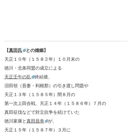
【
真田氏
との婚姻】
天正１０年（１５８２年）１０月末の
徳川・北条同盟の成立による
天正壬午の乱
終結後、
沼田領（吾妻・利根郡）の引き渡し問題や
天正１３年（１５８５年）閏８月の
第一次上田合戦、天正１４年（１５８６年）７月の
真田征伐などで対立抗争を続けていた
徳川家康と
真田昌幸
が、
天正１５年（１５８７年）３月に