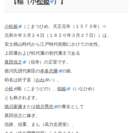
【稲（小
松姫
）】
小松姫
（こまつひめ、天正元年（１５７３年）⇒
元和６年２月２４日（１６２０年３月２７日））は、
安土桃山時代から江戸時代初期にかけての女性。
上田藩および松代藩の初代藩主である
真田信之
（信幸）の正室です。
徳川氏譜代家臣の
本多忠勝
の娘。
幼名は於子亥（
おね
い）。
小松
殿（こまつどの）、
稲姫
（いなひめ）
とも称されます。
徳川家康
または
徳川秀忠
の養女として
真田信之に嫁ぎ、
信政、信重、まん（高力忠房室）、