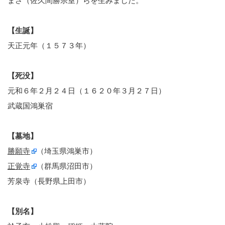
まさ（佐久間勝宗室）らを生みました。
【生誕】
天正元年（１５７３年）
【死没】
元和６年２月２４日（１６２０年３月２７日）
武蔵国鴻巣宿
【墓地】
勝願寺
（埼玉県鴻巣市）
正覚寺
（群馬県沼田市）
芳泉寺（長野県上田市）
【別名】