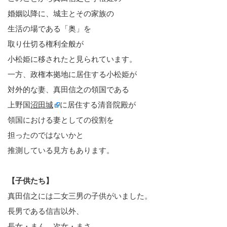
婚姻以降に、城主とその家族の
生活の場である「奥」を
取り仕切る権利全般が
小松姫に移されたと見られています。
一方、政権本拠地に居住する小松姫が
対外的な妻、真田信之の領国である
上野国
沼田城
に居住する清音院殿が
領国における妻としての役割を
担ったのではないかと
推測している見方もあります。
【子供たち】
真田信之には二女三男の子供がいました。
長男である信吉以外、
長女・まん、次女・まさ、