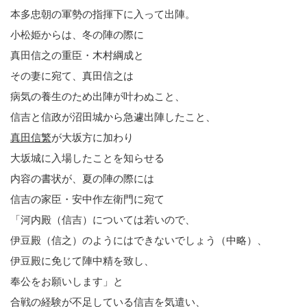
本多忠朝の軍勢の指揮下に入って出陣。
小松姫からは、冬の陣の際に
真田信之の重臣・木村綱成と
その妻に宛て、真田信之は
病気の養生のため出陣が叶わぬこと、
信吉と信政が沼田城から急遽出陣したこと、
真田信繁
が大坂方に加わり
大坂城に入場したことを知らせる
内容の書状が、夏の陣の際には
信吉の家臣・安中作左衛門に宛て
「河内殿（信吉）については若いので、
伊豆殿（信之）のようにはできないでしょう（中略）、
伊豆殿に免じて陣中精を致し、
奉公をお願いします」と
合戦の経験が不足している信吉を気遣い、