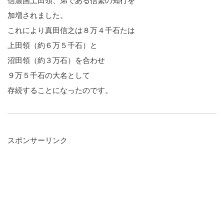
信濃国上田領、弟である信繁の知行を
加増されました。
これにより真田信之は８万４千石たは
上田領（約６万５千石）と
沼田領（約３万石）を合わせ
９万５千石の大名として
存続することになったのです。
スポンサーリンク