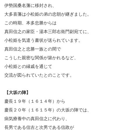
伊勢国桑名藩に移封され、
大多喜藩は小松姫の弟の忠朝が継ぎました。
この時期、本多忠勝からは
真田信之の家臣・湯本三郎右衛門尉宛てに、
小松姫を気遣う書状が送られています。
真田信之と忠勝一族との間で
こうした親密な関係が築かれるなど、
小松姫との縁戚を通じて
交流が図られていたとのことです。
【大坂の陣】
慶長１９年（１６１４年）から
慶長２０年（１６１５年）の大坂の陣では、
病気療養中の真田信之に代わり、
長男である信吉と次男である信政が