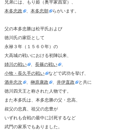
兄弟には、もり姫（奥平家昌室）、
本多忠政
、
本多忠朝
らがいます。
父の本多忠勝は松平氏および
徳川氏の家臣として
永禄３年（１５６０年）の
大高城の戦いにおける初陣以来、
姉川の戦い
、
長篠の戦い
、
小牧・長久手の戦い
などで武功を挙げ、
酒井忠次
、
榊原康政
、
井伊直政
と共に
徳川四天王と称された人物です。
また本多氏は、本多忠勝の父・忠高、
叔父の忠真、祖父の忠豊が
いずれも合戦の最中に討死するなど
武門の家系でもありました。