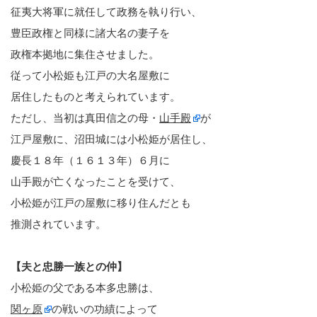
征夷大将軍に就任して政務を執り行い、
豊臣政権と同様に諸大名の妻子を
政権本拠地に集住させました。
従って小松姫も江戸の大名屋敷に
居住したものと考えられています。
ただし、当初は真田信之の母・
山手殿
が
江戸屋敷に、沼田城には小松姫が居住し、
慶長１８年（１６１３年）６月に
山手殿が亡くなったことを受けて、
小松姫が江戸の屋敷に移り住んだとも
推測されています。
【夫と忠勝一族との仲】
小松姫の父である本多忠勝は、
関ヶ原
の戦いの功績によって