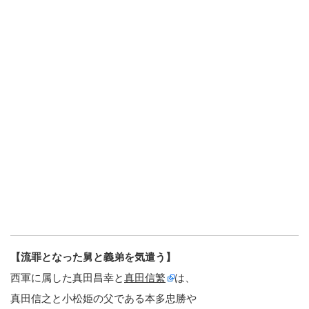
【流罪となった舅と義弟を気遣う】
西軍に属した真田昌幸と
真田信繁
は、
真田信之と小松姫の父である本多忠勝や