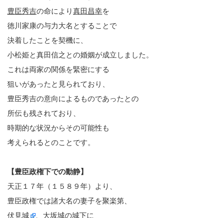
豊臣秀吉
の命により
真田昌幸
を
徳川家康の与力大名とすることで
決着したことを契機に、
小松姫と真田信之との婚姻が成立しました。
これは両家の関係を緊密にする
狙いがあったと見られており、
豊臣秀吉の意向によるものであったとの
所伝も残されており、
時期的な状況からその可能性も
考えられるとのことです。
【豊臣政権下での動静】
天正１７年（１５８９年）より、
豊臣政権では諸大名の妻子を聚楽第、
伏見城
、大坂城の城下に