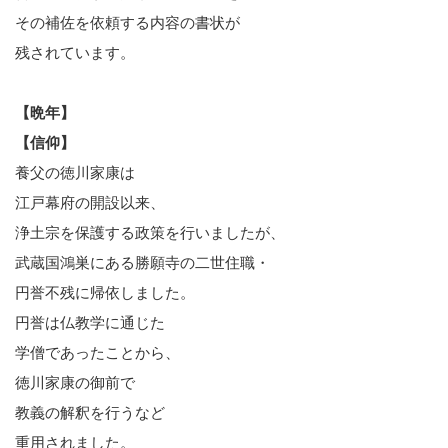
その補佐を依頼する内容の書状が
残されています。
【晩年】
【信仰】
養父の徳川家康は
江戸幕府の開設以来、
浄土宗を保護する政策を行いましたが、
武蔵国鴻巣にある勝願寺の二世住職・
円誉不残に帰依しました。
円誉は仏教学に通じた
学僧であったことから、
徳川家康の御前で
教義の解釈を行うなど
重用されました。