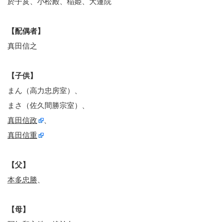
於子亥、小松殿、稲姫、大蓮院
【配偶者】
真田信之
【子供】
まん（高力忠房室）、
まさ（佐久間勝宗室）、
真田信政
、
真田信重
【父】
本多忠勝
、
【母】