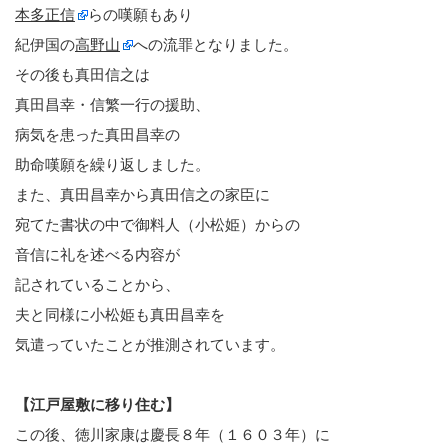
本多正信
らの嘆願もあり
紀伊国の
高野山
への流罪となりました。
その後も真田信之は
真田昌幸・信繁一行の援助、
病気を患った真田昌幸の
助命嘆願を繰り返しました。
また、真田昌幸から真田信之の家臣に
宛てた書状の中で御料人（小松姫）からの
音信に礼を述べる内容が
記されていることから、
夫と同様に小松姫も真田昌幸を
気遣っていたことが推測されています。
【江戸屋敷に移り住む】
この後、徳川家康は慶長８年（１６０３年）に