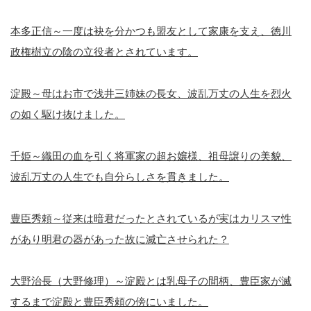
本多正信～一度は袂を分かつも盟友として家康を支え、徳川
政権樹立の陰の立役者とされています。
淀殿～母はお市で浅井三姉妹の長女、波乱万丈の人生を烈火
の如く駆け抜けました。
千姫～織田の血を引く将軍家の超お嬢様、祖母譲りの美貌、
波乱万丈の人生でも自分らしさを貫きました。
豊臣秀頼～従来は暗君だったとされているが実はカリスマ性
があり明君の器があった故に滅亡させられた？
大野治長（大野修理）～淀殿とは乳母子の間柄、豊臣家が滅
するまで淀殿と豊臣秀頼の傍にいました。