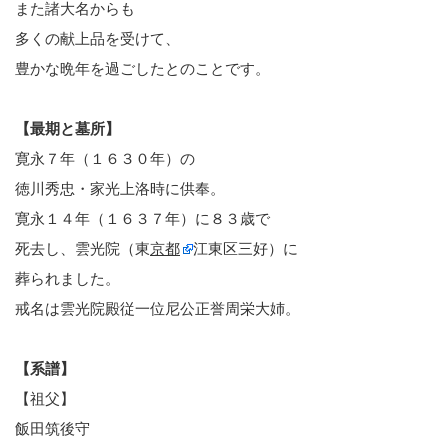
また諸大名からも
多くの献上品を受けて、
豊かな晩年を過ごしたとのことです。
【最期と墓所】
寛永７年（１６３０年）の
徳川秀忠・家光上洛時に供奉。
寛永１４年（１６３７年）に８３歳で
死去し、雲光院（東
京都
江東区三好）に
葬られました。
戒名は雲光院殿従一位尼公正誉周栄大姉。
【系譜】
【祖父】
飯田筑後守