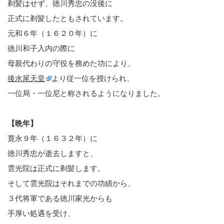
剃髪はせず、徳川秀忠の没後に
正式に剃髪したともされています。
元和６年（１６２０年）に
徳川和子入内の際に
母親代わりの守役を務めた功により、
後水尾天皇
より従一位を授けられ、
一位局・一位尼と称されるようになりました。
【晩年】
寛永９年（１６３２年）に
徳川秀忠が逝去しますと、
雲光院は正式に剃髪します。
そして雲光院はそれまでの功績から、
３代将軍である徳川家光からも
手厚い処遇を受け、