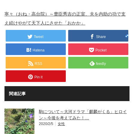
寧々（おね・高台院）～豊臣秀吉の正室、夫を内助の功で支
え続けやがて天下人にさせた「おかか」
Tweet
Share
Hatena
Pocket
RSS
feedly
Pin it
関連記事
駒について～大河ドラマ「麒麟がくる」ヒロイ
ン～今後を考えてみた！…
2020/2/5
女性