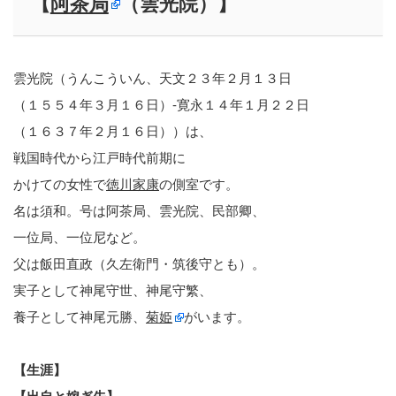
【
阿茶局
（雲光院）】
雲光院（うんこういん、天文２３年２月１３日
（１５５４年３月１６日）-寛永１４年１月２２日
（１６３７年２月１６日））は、
戦国時代から江戸時代前期に
かけての女性で
徳川家康
の側室です。
名は須和。号は阿茶局、雲光院、民部卿、
一位局、一位尼など。
父は飯田直政（久左衛門・筑後守とも）。
実子として神尾守世、神尾守繁、
養子として神尾元勝、
菊姫
がいます。
【生涯】