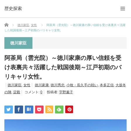
歴史探索
ホーム
徳川家臣
,
女性
阿茶局（雲光院）～徳川家康の厚い信頼を受け表裏共々活躍
した戦国後期～江戸初期のバリキャリ女性。
徳川家臣
阿茶局（雲光院）～徳川家康の厚い信頼を受
け表裏共々活躍した戦国後期～江戸初期のバ
リキャリ女性。
徳川家臣
,
女性
徳川家康
,
徳川秀忠
,
小牧・長久手の戦い
,
本多正信
,
大坂冬
の陣
,
淀殿
コメント:
0
投稿者:
宇野薫子