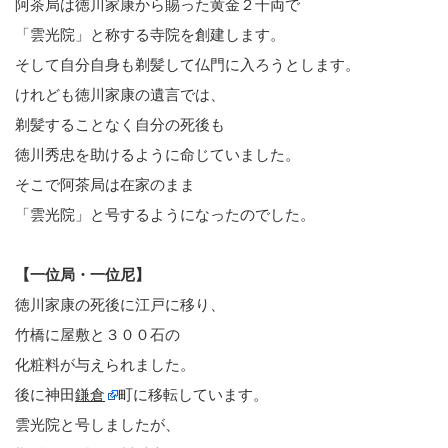
阿茶局は徳川家康から賜った黄金２千両で
「雲光院」と称する寺院を創建します。
そして自分自身も剃髪して仏門に入ろうとします。
けれども徳川家康の遺言では、
剃髪することなく自分の死後も
徳川秀忠を助けるように命じていました。
そこで阿茶局は在家のまま
「雲光院」と号するようになったのでした。
【一位局・一位尼】
徳川家康の死後に江戸に移り、
竹橋に屋敷と３００石の
化粧料が与えられました。
後に神田
鎌倉
町に移転しています。
雲光院と号しましたが、