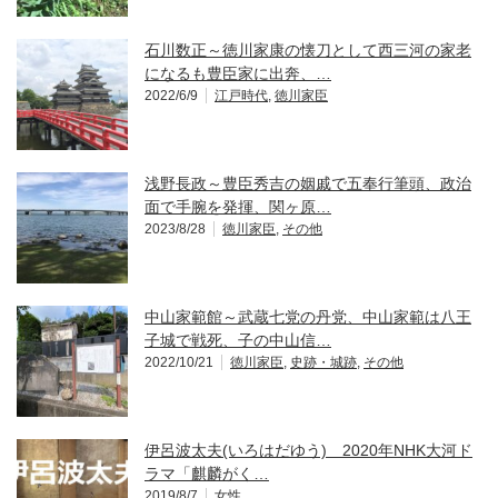
石川数正～徳川家康の懐刀として西三河の家老
になるも豊臣家に出奔、…
2022/6/9
江戸時代
,
徳川家臣
浅野長政～豊臣秀吉の姻戚で五奉行筆頭、政治
面で手腕を発揮、関ヶ原…
2023/8/28
徳川家臣
,
その他
中山家範館～武蔵七党の丹党、中山家範は八王
子城で戦死、子の中山信…
2022/10/21
徳川家臣
,
史跡・城跡
,
その他
伊呂波太夫(いろはだゆう) 2020年NHK大河ド
ラマ「麒麟がく…
2019/8/7
女性