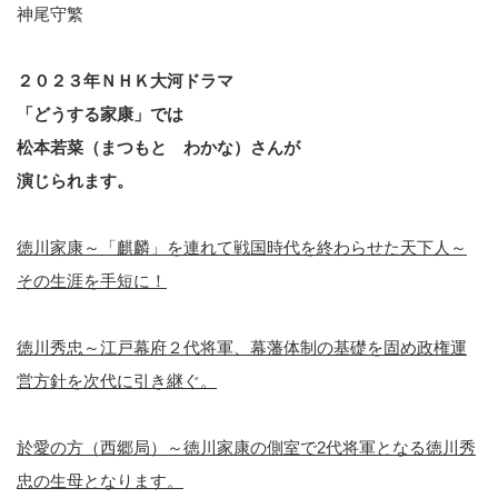
神尾守繁
２０２３年ＮＨＫ大河ドラマ
「どうする家康」では
松本若菜（まつもと わかな）さんが
演じられます。
徳川家康～「麒麟」を連れて戦国時代を終わらせた天下人～
その生涯を手短に！
徳川秀忠～江戸幕府２代将軍、幕藩体制の基礎を固め政権運
営方針を次代に引き継ぐ。
於愛の方（西郷局）～徳川家康の側室で2代将軍となる徳川秀
忠の生母となります。