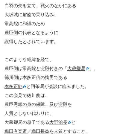
白羽の矢を立て、戦火のなかにある
大坂城に駕籠で乗り込み、
常高院に和議のため
豊臣側の代表となるように
説得したとされています。
このような経緯を経て、
豊臣側は常高院と淀殿付きの「
大蔵卿局
」、
徳川側は本多正信の嫡男である
本多正純
と阿茶局が会談に臨みました。
この会見で徳川側は、
豊臣秀頼の身の保障、及び淀殿を
人質としない代わりに、
大蔵卿局の息子である
大野治長
と
織田有楽斎
／
織田長益
を人質とすること、