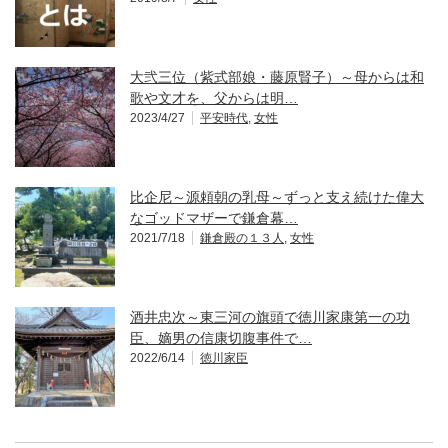
大弐三位（紫式部娘・藤原賢子）～母からは和
歌や文才を、父からは明…
2023/4/27
平安時代
,
女性
比企尼～源頼朝の乳母～ずっと支え続けた偉大
なゴッドマザーで鎌倉幕…
2021/7/18
鎌倉殿の１３人
,
女性
酒井忠次～東三河の旗頭で徳川家康第一の功
臣、嫡男の信康切腹事件で…
2022/6/14
徳川家臣