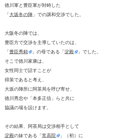
徳川軍と豊臣軍が対峙した
「
大坂冬の陣
」での講和交渉でした。
大阪冬の陣では、
豊臣方で交渉を主導していたのは、
「
豊臣秀頼
」の母である「
淀殿
」でした。
そこで徳川家康は、
女性同士で話すことが
得策であると考え、
大坂の陣所に阿茶局を呼び寄せ、
徳川秀忠や「本多正信」らと共に
協議の場を設けます。
その結果、阿茶局は交渉相手として
淀殿
の妹である「
常高院
」（初）に