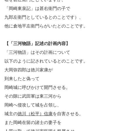
「岡崎東泉記」は甚右衛門の子で
九郎左衛門としているとのことです）、
他に倉地平左衛門らがいたとのことです。
【「三河物語」記述の計画内容】
「三河物語」はその計画について
以下のように記されているとのことです。
大岡弥四郎は徳川家康が
到来したと偽って
岡崎城に呼びかけて開門させる。
その隙に武田軍は東三河から
岡崎へ侵攻して城を占領し、
城主の
徳川（松平）信康
を自害させる。
また岡崎在留の諸士の妻子を