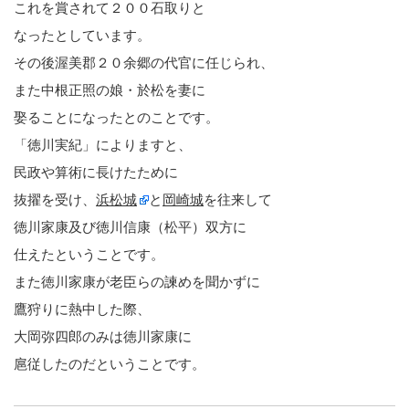
これを賞されて２００石取りと
なったとしています。
その後渥美郡２０余郷の代官に任じられ、
また中根正照の娘・於松を妻に
娶ることになったとのことです。
「徳川実紀」によりますと、
民政や算術に長けたために
抜擢を受け、
浜松城
と
岡崎城
を往来して
徳川家康及び徳川信康（松平）双方に
仕えたということです。
また徳川家康が老臣らの諫めを聞かずに
鷹狩りに熱中した際、
大岡弥四郎のみは徳川家康に
扈従したのだということです。