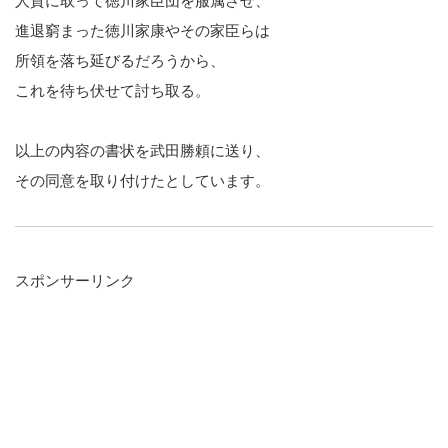
人質に取って徳川家臣団を服属させ、
進退窮まった徳川家康やその家臣らは
所領を落ち延びるだろうから、
これを待ち伏せて討ち取る。
以上の内容の書状を武田勝頼に送り、
その同意を取り付けたとしています。
スポンサーリンク