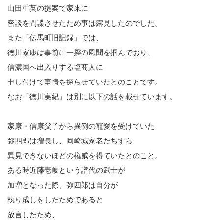
山田重英の提案で家来に
密談を間諜させたため事は露見したのでした。
また「伝馬町旧記録」では、
徳川家康は事前に一揆の風聞を掴んでおり、
信濃国へ出入りする塩商人に
申し付けて事情を探らせていたとのことです。
なお「徳川実紀」は別に以下の話を載せています。
家康・信康父子から異例の寵愛を受けていた
弥四郎は増長し、岡崎城家老たちすら
異見できないほどの権威を得ていたとのこと。
ある時近藤壱岐という譜代の武士が
加増となった際、弥四郎は自分が
執り成しをしたためであると
放言したため、