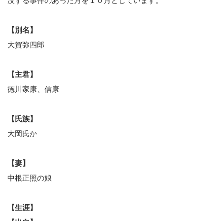
没する事件のあった月を１０月としています。
【別名】
大賀弥四郎
【主君】
徳川家康、信康
【氏族】
大岡氏か
【妻】
中根正照の娘
【生涯】