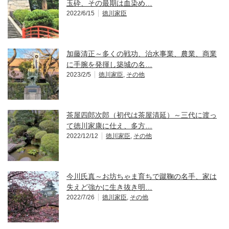
玉砕、その最期は血染め…
2022/6/15
徳川家臣
加藤清正～多くの戦功、治水事業、農業、商業
に手腕を発揮し築城の名…
2023/2/5
徳川家臣
,
その他
茶屋四郎次郎（初代は茶屋清延）～三代に渡っ
て徳川家康に仕え、多方…
2022/12/12
徳川家臣
,
その他
今川氏真～お坊ちゃま育ちで蹴鞠の名手、家は
失えど強かに生き抜き明…
2022/7/26
徳川家臣
,
その他