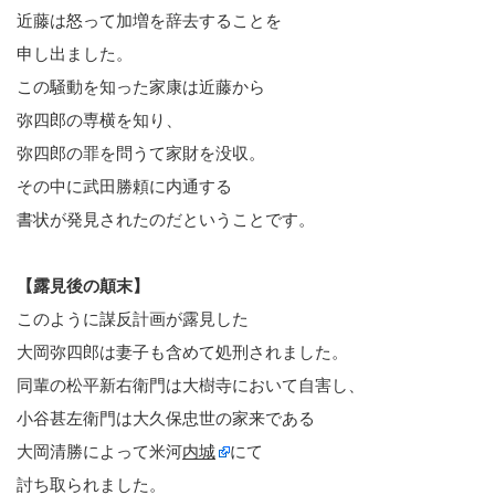
近藤は怒って加増を辞去することを
申し出ました。
この騒動を知った家康は近藤から
弥四郎の専横を知り、
弥四郎の罪を問うて家財を没収。
その中に武田勝頼に内通する
書状が発見されたのだということです。
【露見後の顛末】
このように謀反計画が露見した
大岡弥四郎は妻子も含めて処刑されました。
同輩の松平新右衛門は大樹寺において自害し、
小谷甚左衛門は大久保忠世の家来である
大岡清勝によって米河
内城
にて
討ち取られました。