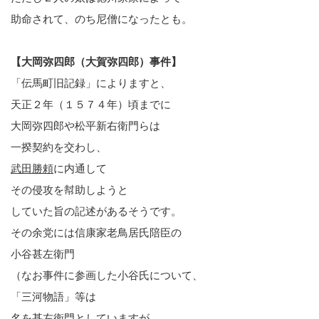
助命されて、のち尼僧になったとも。
【大岡弥四郎（大賀弥四郎）事件】
「伝馬町旧記録」によりますと、
天正２年（１５７４年）頃までに
大岡弥四郎や松平新右衛門らは
一揆契約を交わし、
武田勝頼
に内通して
その侵攻を幇助しようと
していた旨の記述があるそうです。
その余党には信康家老鳥居氏陪臣の
小谷甚左衛門
（なお事件に参画した小谷氏について、
「三河物語」等は
名を甚左衛門としていますが、