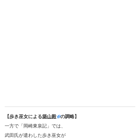
【歩き巫女による
築山殿
の調略】
一方で「岡崎東泉記」では、
武田氏が遣わした歩き巫女が