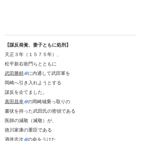
【謀反発覚、妻子ともに処刑】
天正３年（１５７５年）、
松平新右衛門らとともに
武田勝頼
に内通して武田軍を
岡崎へ引き入れようとする
謀反を企てました。
真田昌幸
の岡崎城乗っ取りの
書状を持った武田氏の密偵である
医師の減敬（滅敬）が、
徳川家康の重臣である
酒井忠次
の命をうけた