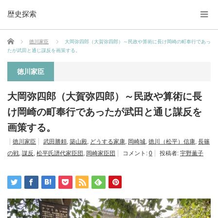
歴史探索
ホーム
徳川家臣
大岡弥四郎（大賀弥四郎）～民政や算術に長け岡崎の町奉行であっ
たが武田と通じ謀反を画策する。
徳川家臣
大岡弥四郎（大賀弥四郎）～民政や算術に長
け岡崎の町奉行であったが武田と通じ謀反を
画策する。
徳川家臣
武田勝頼
,
築山殿
,
どうする家康
,
岡崎城
,
徳川（松平）信康
,
長篠
の戦
,
謀反
,
松平氏譜代家臣団
,
岡崎家臣団
コメント:
0
投稿者:
宇野薫子