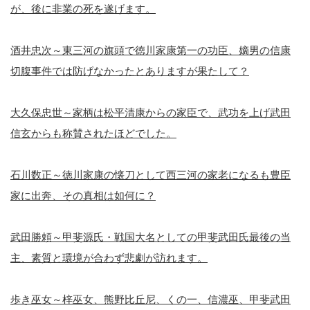
が、後に非業の死を遂げます。
酒井忠次～東三河の旗頭で徳川家康第一の功臣、嫡男の信康
切腹事件では防げなかったとありますが果たして？
大久保忠世～家柄は松平清康からの家臣で、武功を上げ武田
信玄からも称賛されたほどでした。
石川数正～徳川家康の懐刀として西三河の家老になるも豊臣
家に出奔、その真相は如何に？
武田勝頼～甲斐源氏・戦国大名としての甲斐武田氏最後の当
主、素質と環境が合わず悲劇が訪れます。
歩き巫女～梓巫女、熊野比丘尼、くの一、信濃巫、甲斐武田