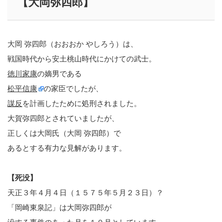
【大岡弥四郎】
大岡 弥四郎（おおおか やしろう）は、
戦国時代から安土桃山時代にかけての武士。
徳川家康
の嫡男である
松平信康
の家臣でしたが、
謀反
を計画したために処刑されました。
大賀弥四郎とされていましたが、
正しくは大岡氏（大岡 弥四郎）で
あるとする有力な見解があります。
【死没】
天正３年４月４日（１５７５年５月２３日）？
「岡崎東泉記」は大岡弥四郎が