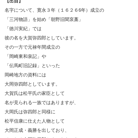
【出自】
名字について、寛永３年（１６２６6年）成立の
「三河物語」を始め「朝野旧聞裒藁」
「徳川実紀」では
彼の名を大賀弥四郎としています。
その一方で元禄年間成立の
「岡崎東和泉記」や
「伝馬町旧記録」といった
岡崎地方の資料には
大岡弥四郎としています。
大賀氏は松平氏の家臣として
名が見られる一族ではありますが、
大岡氏は弥四郎と同様に
松平信康に仕えた人物として
大岡正成・義勝を出しており、