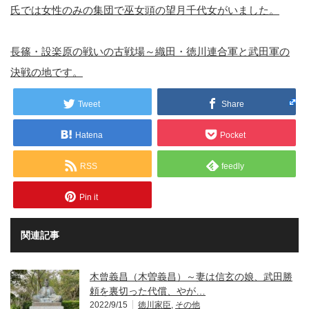
氏では女性のみの集団で巫女頭の望月千代女がいました。
長篠・設楽原の戦いの古戦場～織田・徳川連合軍と武田軍の
決戦の地です。
Tweet
Share
Hatena
Pocket
RSS
feedly
Pin it
関連記事
木曾義昌（木曽義昌）～妻は信玄の娘、武田勝
頼を裏切った代償、やが…
2022/9/15
徳川家臣
,
その他