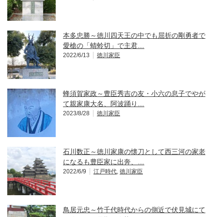
本多忠勝～徳川四天王の中でも屈折の剛勇者で
愛槍の「蜻蛉切」で主君…
2022/6/13
徳川家臣
蜂須賀家政～豊臣秀吉の友・小六の息子でやが
て親家康大名、阿波踊り…
2023/8/28
徳川家臣
石川数正～徳川家康の懐刀として西三河の家老
になるも豊臣家に出奔、…
2022/6/9
江戸時代
,
徳川家臣
鳥居元忠～竹千代時代からの側近で伏見城にて