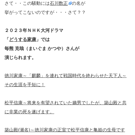
さて・・この騒動には
石川数正
の名が
挙がってこないのですが・・・さて？？
２０２３年ＮＨＫ大河ドラマ
「
どうする家康
」では
毎熊 克哉（まいぐま かつや）さんが
演じられます。
徳川家康～「麒麟」を連れて戦国時代を終わらせた天下人～
その生涯を手短に！
松平信康～将来を有望されていた嫡男でしたが、築山殿と共
に非業の死を遂げます。
築山殿(瀬名)～徳川家康の正室で松平信康と亀姫の生母です