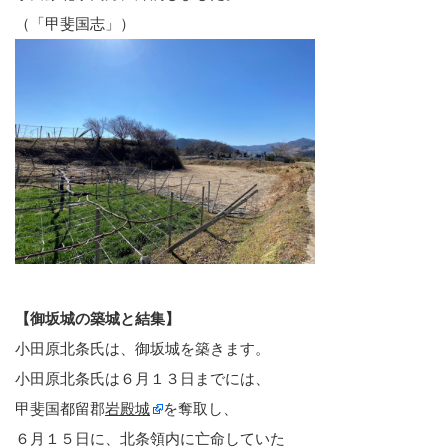
（「甲斐国志」）
【御坂城の築城と結集】
小田原北条氏は、御坂城を築きます。
小田原北条氏は６月１３日までには、
甲斐国都留郡
岩殿城
を奪取し、
６月１５日に、北条領内に亡命していた