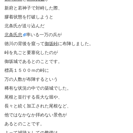
新府と若神子で対峙した際、
膠着状態を打破しようと
北条氏が送り込んだ
北条氏忠
率いる一万の兵が
徳川の背後を窺って
御坂峠
に布陣しました。
峠を丸ごと要塞化したのが
御坂城であるとのことです。
標高１５００ｍの峠に
万の人数が布陣するという
稀有な状況の中での築城でした。
尾根と並行する長大な堀や、
長々と続く加工された尾根など、
他ではなかなか拝めない景色が
あるとのことです。
よって城跡としての整備は