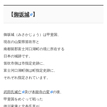
【
御坂城
】
御坂城（みさかじょう）は甲斐国、
現在の山梨県笛吹市と
南都留郡富士河口湖町の境に所在する
日本の城跡です。
笛吹市側は市指定史跡に、
富士河口湖町側は町指定史跡に、
それぞれ指定されています。
武田氏滅亡
及び
本能寺の変
の後、
甲斐国をめぐって戦った
徳川家康
と
北条氏直
が