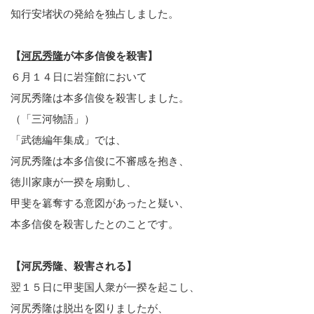
知行安堵状の発給を独占しました。
【
河尻秀隆
が本多信俊を殺害】
６月１４日に岩窪館において
河尻秀隆は本多信俊を殺害しました。
（「三河物語」）
「武徳編年集成」では、
河尻秀隆は本多信俊に不審感を抱き、
徳川家康が一揆を扇動し、
甲斐を簒奪する意図があったと疑い、
本多信俊を殺害したとのことです。
【河尻秀隆、殺害される】
翌１５日に甲斐国人衆が一揆を起こし、
河尻秀隆は脱出を図りましたが、