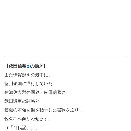
【
依田信蕃
の動き】
また伊賀越えの最中に、
徳川領国に潜行していた
信濃佐久郡の国衆・
依田信蕃
に、
武田遺臣の調略と
信濃の本領回復を指示した書状を送り、
佐久郡へ向かわせます。
（「当代記」）、