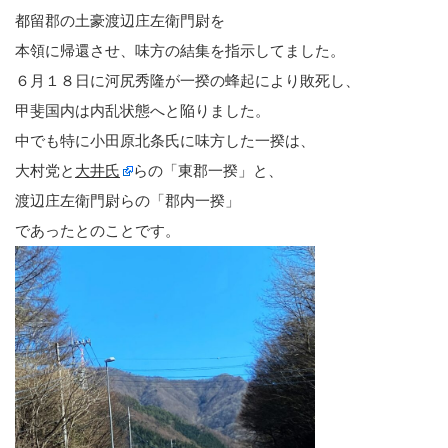
都留郡の土豪渡辺庄左衛門尉を
本領に帰還させ、味方の結集を指示してました。
６月１８日に河尻秀隆が一揆の蜂起により敗死し、
甲斐国内は内乱状態へと陥りました。
中でも特に小田原北条氏に味方した一揆は、
大村党と
大井氏
らの「東郡一揆」と、
渡辺庄左衛門尉らの「郡内一揆」
であったとのことです。