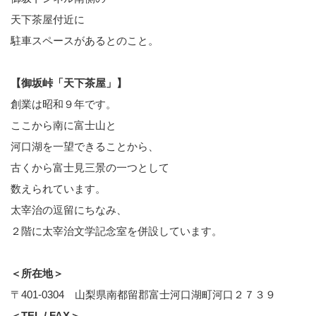
天下茶屋付近に
駐車スペースがあるとのこと。
【御坂峠「天下茶屋」】
創業は昭和９年です。
ここから南に富士山と
河口湖を一望できることから、
古くから富士見三景の一つとして
数えられています。
太宰治の逗留にちなみ、
２階に太宰治文学記念室を併設しています。
＜所在地＞
〒401-0304 山梨県南都留郡富士河口湖町河口２７３９
＜TEL / FAX＞