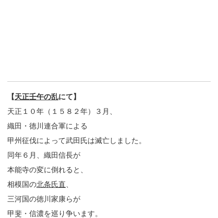
【
天正壬午の乱
にて】
天正１０年（１５８２年）３月、
織田・徳川連合軍による
甲州征伐によって武田氏は滅亡しました。
同年６月、織田信長が
本能寺の変に倒れると、
相模国の
北条氏直
、
三河国の徳川家康らが
甲斐・信濃を巡り争います。