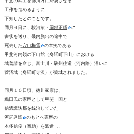
甲斐の武士を徳川方に帰属させる
工作を進めるように
下知したとのことです。
同月６日に、駿河衆・
岡部正綱
に
書状を送り、畿内脱出の途中で
死去した
穴山梅雪
の本拠である
甲斐河内領の下山館（身延町下山）における
城普請を命じ、富士川・駿州往還（河内路）沿いに
菅沼城（身延町寺沢）が築城されました。
同月１０日頃、徳川家康は、
織田氏の家臣として甲斐一国と
信濃諏訪郡を統治していた
河尻秀隆
のもとへ家臣の
本多信俊
（百助）を派遣し、