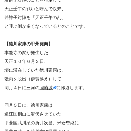
天正壬午の戦いと呼んで以来、
若神子対陣を「天正壬午の乱」
と呼ぶ例が多くなっているとのことです。
【徳川家康の甲州発向】
本能寺の変が発生した
天正１０年６月２日、
堺に滞在していた徳川家康は、
畿内を脱出（伊賀越え）して
同月４日に三河の
岡崎城
に帰還します。
同月５日に、徳川家康は
遠江国桐山に潜伏させていた
甲斐国武川衆の折井次昌、米倉忠継に