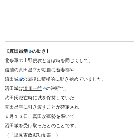
【
真田昌幸
の動き】
北条軍の上野侵攻とほぼ時を同じくして、
信濃の
真田昌幸
が独自に吾妻郡や
沼田城
の回復に積極的に動き始めていました。
沼田城は
滝川一益
の決断で、
武田氏滅亡時に城を保持していた
真田昌幸に引き渡すことが確定され、
６月１３日、真田が軍勢を率いて
沼田城を受け取ったとのことです。
（「里見吉政戦功覚書」）