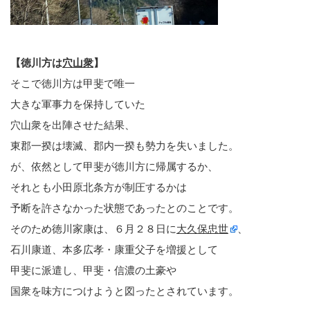
【徳川方は
穴山衆
】
そこで徳川方は甲斐で唯一
大きな軍事力を保持していた
穴山衆を出陣させた結果、
東郡一揆は壊滅、郡内一揆も勢力を失いました。
が、依然として甲斐が徳川方に帰属するか、
それとも小田原北条方が制圧するかは
予断を許さなかった状態であったとのことです。
そのため徳川家康は、６月２８日に
大久保忠世
、
石川康道、本多広孝・康重父子を増援として
甲斐に派遣し、甲斐・信濃の土豪や
国衆を味方につけようと図ったとされています。