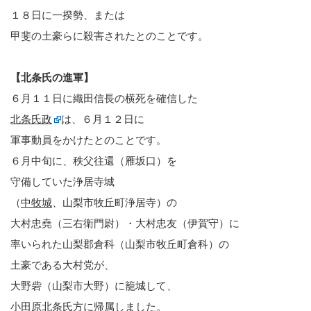
１８日に一揆勢、または
甲斐の土豪らに殺害されたとのことです。
【北条氏の進軍】
６月１１日に織田信長の横死を確信した
北条氏政
は、６月１２日に
軍事動員をかけたとのことです。
６月中旬に、秩父往還（雁坂口）を
守備していた浄居寺城
（
中牧城
、山梨市牧丘町浄居寺）の
大村忠堯（三右衛門尉）・大村忠友（伊賀守）に
率いられた山梨郡倉科（山梨市牧丘町倉科）の
土豪である大村党が、
大野砦（山梨市大野）に籠城して、
小田原北条氏方に帰属しました。