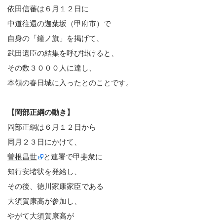
依田信蕃は６月１２日に
中道往還の迦葉坂（甲府市）で
自身の「鐘ノ旗」を掲げて、
武田遺臣の結集を呼び掛けると、
その数３０００人に達し、
本領の春日城に入ったとのことです。
【岡部正綱の動き】
岡部正綱は６月１２日から
同月２３日にかけて、
曽根昌世
と連署で甲斐衆に
知行安堵状を発給し、
その後、徳川家康家臣である
大須賀康高が参加し、
やがて大須賀康高が