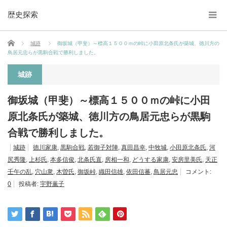
歴史探索
ホーム
城跡
御坂城（甲斐）～標高１５００ｍの峠に小田原北条氏が築城、徳川方の
鳥居元忠らが黒駒合戦で勝利しました。
城跡
御坂城（甲斐）～標高１５００ｍの峠に小田
原北条氏が築城、徳川方の鳥居元忠らが黒駒
合戦で勝利しました。
城跡
徳川家康
,
黒駒合戦
,
若御子対陣
,
真田昌幸
,
中牧城
,
小田原北条氏
,
河
尻秀隆
,
上杉氏
,
本多信俊
,
北条氏直
,
房相一和
,
どうする家康
,
安房里美氏
,
天正
壬午の乱
,
穴山衆
,
木曽氏
,
御坂峠
,
織田信雄
,
依田信蕃
,
鳥居元忠
コメント:
0
投稿者:
宇野薫子