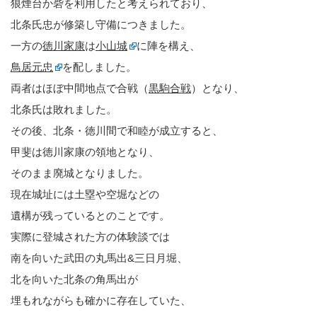
狼煙台か砦を利用したと考えられており、
北条氏忠が修築し守備につきました。
一方の
徳川家康
は
小山城
に陣を構え、
鳥居元忠
を配しました。
両者はほぼ中間地点で合戦（
黒駒合戦
）となり、
北条氏は敗れました。
その後、北条・徳川間で和睦が成立すると、
甲斐は徳川家康の領地となり、
そのまま廃城となりました。
現在城址には土塁や空堀などの
遺構が残っているとのことです。
実際に登城された方の体験談では
南を向いた武田の丸馬出&三日月堀、
北を向いた北条の角馬出が
埋もれながらも確かに存在していた、