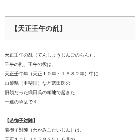
【天正壬午の乱】
天正壬午の乱（てんしょうじんごのらん）、
壬午の乱、壬午の役は、
天正壬午年（天正１０年・１５８２年）中に
山梨県（甲斐国）など武田氏の
旧領だった織田氏の領地で起きた
一連の争乱です。
【
若御子対陣
】
若御子対陣（わかみこたいじん）は、
天正１０年（１５８２年）６月の