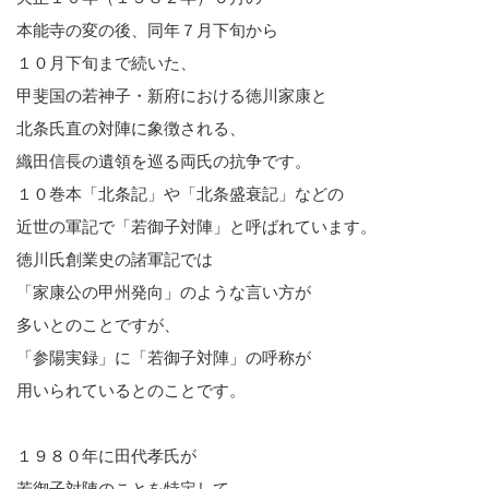
本能寺の変の後、同年７月下旬から
１０月下旬まで続いた、
甲斐国の若神子・新府における徳川家康と
北条氏直の対陣に象徴される、
織田信長の遺領を巡る両氏の抗争です。
１０巻本「北条記」や「北条盛衰記」などの
近世の軍記で「若御子対陣」と呼ばれています。
徳川氏創業史の諸軍記では
「家康公の甲州発向」のような言い方が
多いとのことですが、
「参陽実録」に「若御子対陣」の呼称が
用いられているとのことです。
１９８０年に田代孝氏が
若御子対陣のことを特定して