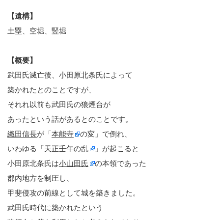
【遺構】
土塁、空堀、竪堀
【概要】
武田氏滅亡後、小田原北条氏によって
築かれたとのことですが、
それれ以前も武田氏の狼煙台が
あったという話があるとのことです。
織田信長
が「
本能寺
の変」で倒れ、
いわゆる「
天正壬午の乱
」が起こると
小田原北条氏は
小山田氏
の本領であった
郡内地方を制圧し、
甲斐侵攻の前線として城を築きました。
武田氏時代に築かれたという