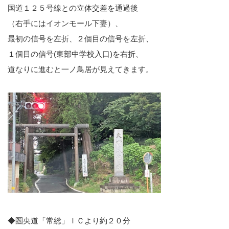
国道１２５号線との立体交差を通過後
（右手にはイオンモール下妻）、
最初の信号を左折、２個目の信号を左折、
１個目の信号(東部中学校入口)を右折、
道なりに進むと一ノ鳥居が見えてきます。
◆圏央道「常総」ＩＣより約２０分