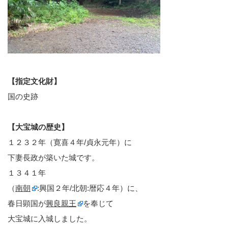
【指定文化財】
国の史跡
【大宝城の歴史】
１２３２年（寛喜４年/貞永元年）に
下妻長政が築いた城です。
１３４１年
（
南朝
:興国２年/北朝:暦応４年）に、
春日顕国が
興良親王
を奉じて
大宝城に入城しました。