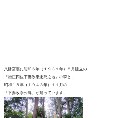
八幡宮裏に昭和６年（１９３１年）５月建立の
『贈正四位下妻政泰忠死之地』の碑と、
昭和１８年（１９４３年）１１月の
「下妻政泰公碑」が建っています。