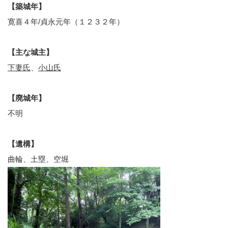
【築城年】
寛喜４年/貞永元年（１２３２年）
【主な城主】
下妻氏
、
小山氏
【廃城年】
不明
【遺構】
曲輪、土塁、空堀