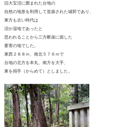
旧大宝沼に囲まれた台地の
自然の地形を利用して造築された城郭であり、
東方も古い時代は
沼か湿地であったと
思われることから三方断崖に面した
要害の地でした。
東西２８８ｍ、南北５７６ｍで
台地の北方を本丸、南方を大手、
東を搦手（からめて）としました。