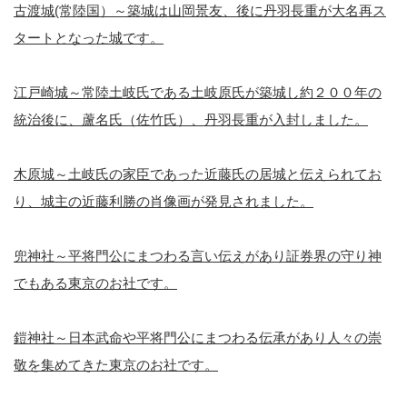
古渡城(常陸国）～築城は山岡景友、後に丹羽長重が大名再ス
タートとなった城です。
江戸崎城～常陸土岐氏である土岐原氏が築城し約２００年の
統治後に、蘆名氏（佐竹氏）、丹羽長重が入封しました。
木原城～土岐氏の家臣であった近藤氏の居城と伝えられてお
り、城主の近藤利勝の肖像画が発見されました。
兜神社～平将門公にまつわる言い伝えがあり証券界の守り神
でもある東京のお社です。
鎧神社～日本武命や平将門公にまつわる伝承があり人々の崇
敬を集めてきた東京のお社です。