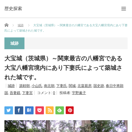
歴史探索
ホーム
城跡
大宝城（茨城県）～関東最古の八幡宮である大宝八幡宮境内にあり下妻
氏によって築城された城です。
城跡
大宝城（茨城県）～関東最古の八幡宮である
大宝八幡宮境内にあり下妻氏によって築城さ
れた城です。
城跡
源頼朝
,
小山氏
,
南北朝
,
下妻氏
,
関城
,
北畠親房
,
国史跡
,
春日中将顕
国
,
吾妻鏡
,
下妻宮
コメント:
0
投稿者:
宇野薫子