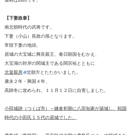
【下妻政泰】
南北朝時代の武将です。
下妻（小山）長政の孫となります。
常陸下妻の地頭。
居城の大宝城に興良親王、春日顕国をむかえ、
大宝湖の対岸の関城主である関宗祐とともに
北畠親房
北朝方とたたかいました。
康永２年・興国４年、
高師冬に攻められ、１１月１２日に自害しました。
小田城跡（つくば市）～鎌倉初期に八田知家が築城し、戦国
時代の小田氏１５代の居城でした。