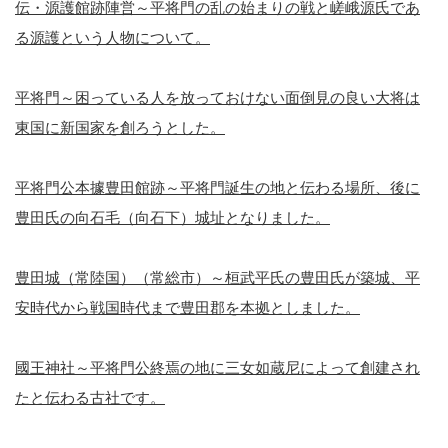
伝・源護館跡陣営～平将門の乱の始まりの戦と嵯峨源氏であ
る源護という人物について。
平将門～困っている人を放っておけない面倒見の良い大将は
東国に新国家を創ろうとした。
平将門公本據豊田館跡～平将門誕生の地と伝わる場所、後に
豊田氏の向石毛（向石下）城址となりました。
豊田城（常陸国）（常総市）～桓武平氏の豊田氏が築城、平
安時代から戦国時代まで豊田郡を本拠としました。
國王神社～平将門公終焉の地に三女如蔵尼によって創建され
たと伝わる古社です。