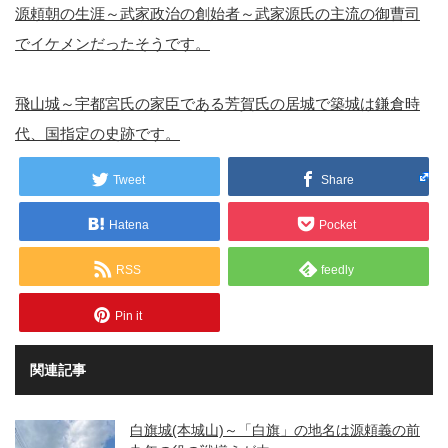
源頼朝の生涯～武家政治の創始者～武家源氏の主流の御曹司
でイケメンだったそうです。
飛山城～宇都宮氏の家臣である芳賀氏の居城で築城は鎌倉時
代、国指定の史跡です。
Tweet
Share
Hatena
Pocket
RSS
feedly
Pin it
関連記事
白旗城(本城山)～「白旗」の地名は源頼義の前