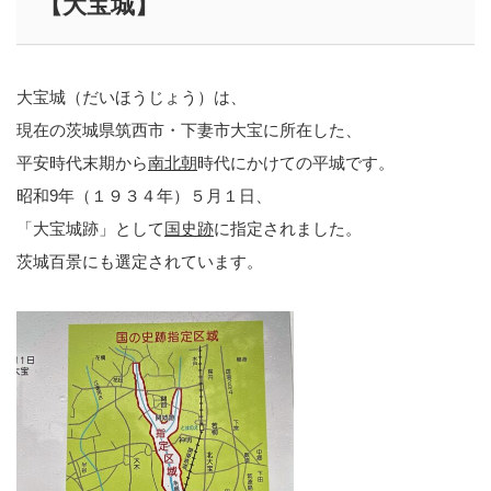
【大宝城】
大宝城（だいほうじょう）は、
現在の茨城県筑西市・下妻市大宝に所在した、
平安時代末期から
南北朝
時代にかけての平城です。
昭和9年（１９３４年）５月１日、
「大宝城跡」として
国史跡
に指定されました。
茨城百景にも選定されています。