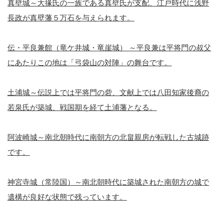
真壁城～大掾氏の一族である真壁氏が支配、江戸時代に浅野
長政が真壁藩５万石を与えられます。
伝・平良兼館（竜ケ井城・竜崖城） ～平良兼は平将門の叔父
にあたりこの地は「弓袋山の対陣」の舞台です。
土浦城～伝説上では平将門の砦、文献上では八田知家後裔の
若泉氏が築城、戦国期を経て土浦藩となる。
阿波崎城～南北朝時代に南朝方の北畠親房が転戦した古城跡
です。
神宮寺城（常陸国）～南北朝時代に築城された南朝方の城で
遺構が良好な状態で残っています。