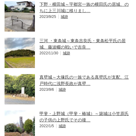
下野・横田城～宇都宮一族の横田氏の居城、の
ちに上三川城に移りまし…
2023/9/25
城跡
三河 ・東条城～東条吉良氏・東条松平氏の居
城、藤波畷の戦いで吉良…
2022/11/30
城跡
真壁城～大掾氏の一族である真壁氏が支配、江
戸時代に浅野長政が真壁…
2023/9/6
城跡
甲斐・上野城（甲斐・椿城）～築城は小笠原氏
の子供の上野氏でその後…
2022/1/5
城跡