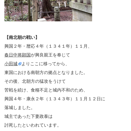
【南北朝の戦い】
興国２年・暦応４年（１３４１年）１１月、
春日中将顕国
が興良親王を奉じて
小田城
よりここに移ってから、
東国における南朝方の拠点となりました。
その後、北朝方の猛攻をうけて
苦戦を続け、食糧不足と城内不和のため、
興国４年・康永２年（１３４３年）１１月１２日に
落城しました。
城主であった下妻政泰は
討死したといわれています。