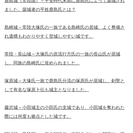
鹿島城（常陸国）～平安時代末期に鹿島氏によって築城され
ました。築城者の平姓鹿島氏とは？
島崎城～常陸大掾氏の一族である島崎氏の居城、よく整備さ
れ遺構もわかりやすく登城しやすい城です。
常陸・長山城～大掾氏の庶流行方氏の一族の長山氏が居城
し、同族の島崎氏に攻められました。
塚原城～大掾氏一族で鹿島氏分流の塚原氏が居城し、剣聖と
して有名な塚原卜伝も城主となりました。
藤沢城～小田城主の小田氏の支城であり、小田城を奪われた
際には何度も拠点とした城です。