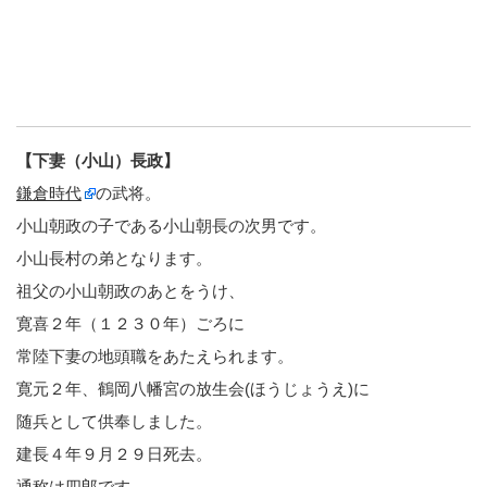
【下妻（小山）長政】
鎌倉時代
の武将。
小山朝政の子である小山朝長の次男です。
小山長村の弟となります。
祖父の小山朝政のあとをうけ、
寛喜２年（１２３０年）ごろに
常陸下妻の地頭職をあたえられます。
寛元２年、鶴岡八幡宮の放生会(ほうじょうえ)に
随兵として供奉しました。
建長４年９月２９日死去。
通称は四郎です。