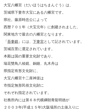
大宝八幡宮（だいほうはちまんぐう）は、
茨城県下妻市大宝にある八幡宮です。
県社。藤原時忠公によって
西暦７０１年（大宝元年）に創建されました、
関東地方で最古の八幡宮となります。
「
吾妻鏡
」には、
下妻宮
として記されています。
茨城百景に選定されています。
本殿は国の重要文化財であり、
瑞花雙鳥八稜鏡、銅鐘、丸木舟は
県指定有形文化財に、
大宝八幡宮十二座神楽は
市指定無形民俗文化財に
それぞれ指定されています。
社務所内には第６８代横綱朝青龍明徳が
２００３年(平成１５年)大阪場所の土俵入りに