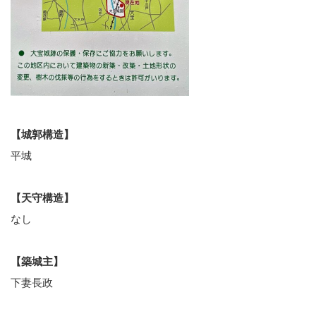
【城郭構造】
平城
【天守構造】
なし
【築城主】
下妻長政