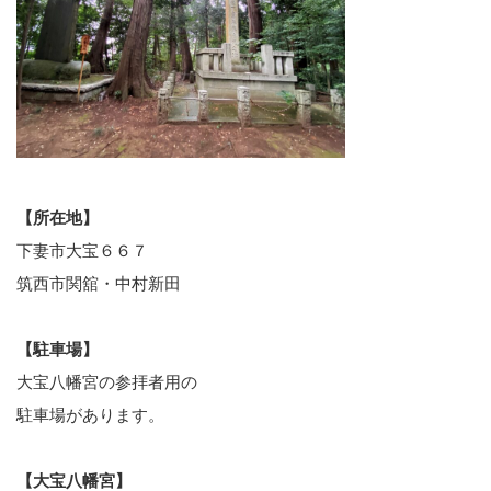
【所在地】
下妻市大宝６６７
筑西市関舘・中村新田
【駐車場】
大宝八幡宮の参拝者用の
駐車場があります。
【大宝八幡宮】