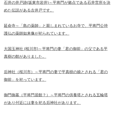
石井の井戸跡(坂東市岩井)～平将門が拠点である石井営所を決
めた伝説がある古井戸です。
延命寺～「島の薬師」と親しまれているお寺で、平将門公持
護仏の薬師如来像が祀られています。
大国玉神社 (桜川市)～平将門の妻「君の御前」の父である平
真樹の館がありました。
后神社（桜川市）～平将門の妻で平真樹の娘とされる「君の
御前」を祀っています。
御門御墓（平将門居館？）～平将門の供養塔とされる五輪塔
があり付近には妻を祀る后神社があります。