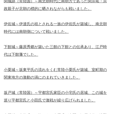
関城跡（常陸国）～南北朝時代に南朝方であった関宗祐・宗
政親子が北朝の標的に晒されながらも戦いました。
伊佐城～伊達氏の祖とされる一族の伊佐氏が築城し、南北朝
時代には南朝側について戦いました。
下館城～藤原秀郷が築いた三館の下館との伝承あり、江戸時
代は下館藩でした。
小栗城～坂東平氏の流れをくむ常陸小栗氏が築城、室町期の
関東地方の激動の渦にのまれていきました。
坂戸城（常陸国）～宇都宮氏家臣の小宅氏の居城、この城を
巡り宇都宮氏と小田氏で激戦が繰り広げられました。