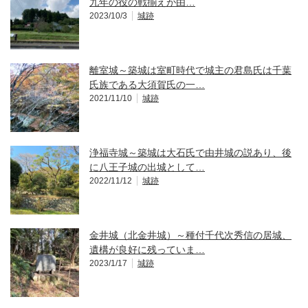
九年の役の戦揃えが由…
2023/10/3
城跡
離室城～築城は室町時代で城主の君島氏は千葉
氏族である大須賀氏の一…
2021/11/10
城跡
浄福寺城～築城は大石氏で由井城の説あり、後
に八王子城の出城として…
2022/11/12
城跡
金井城（北金井城）～種付千代次秀信の居城、
遺構が良好に残っていま…
2023/1/17
城跡