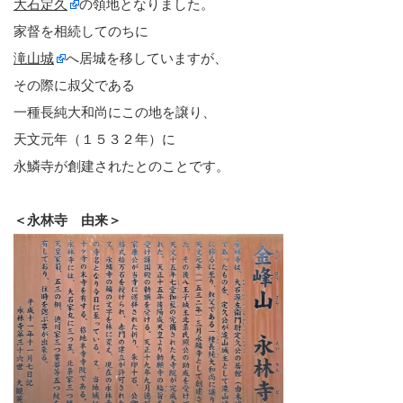
大石定久
の領地となりました。
家督を相続してのちに
滝山城
へ居城を移していますが、
その際に叔父である
一種長純大和尚にこの地を譲り、
天文元年（１５３２年）に
永鱗寺が創建されたとのことです。
＜永林寺 由来＞