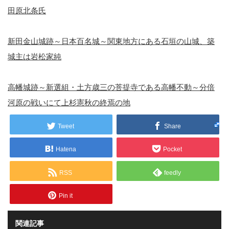
田原北条氏
新田金山城跡～日本百名城～関東地方にある石垣の山城、築
城主は岩松家純
高幡城跡～新選組・土方歳三の菩提寺である高幡不動～分倍
河原の戦いにて上杉憲秋の終焉の地
Tweet
Share
Hatena
Pocket
RSS
feedly
Pin it
関連記事