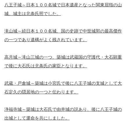
八王子城～日本１００名城で日本遺産となった関東屈指の山
城、城主は北条氏照でした。
滝山城～続日本１００名城、国の史跡で中世城郭の最高傑作
の一つであり遺構がよく残されています。
高月城～滝山三城の一つ、築城は武蔵国の守護代・大石顕重
で後に大石氏は北条氏の家臣となります。
武蔵・戸倉城～築城は小宮氏で後に八王子城の支城として大
石定久の隠居地の一つと伝わります。
浄福寺城～築城は大石氏で由井城の説あり、後に八王子城の
出城として運命を共にしました。