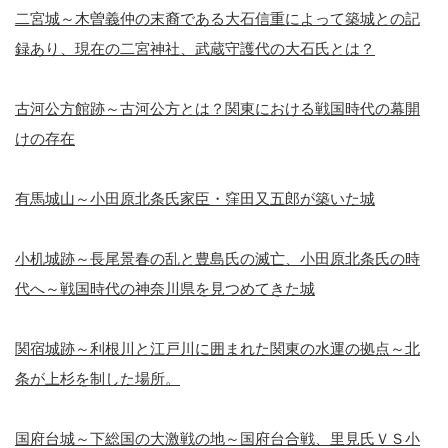
二宮城～木曽義仲の末裔である大石信重によって築城との記
録あり、現在の二宮神社、武蔵守護代の大石氏とは？
古河公方館跡～古河公方とは？関東における戦国時代の幕開
けの存在
有馬城山～小田原北条氏家臣・窪田又五郎が築いた城
小机城跡～長尾景春の乱と豊島氏の滅亡、小田原北条氏の時
代へ～戦国時代の神奈川県を見つめてきた城
関宿城跡～利根川と江戸川に囲まれた関東の水運の拠点～北
条が上杉を制した場所。
国府台城～下総国の大激戦の地～国府台合戦、里見氏ＶＳ小