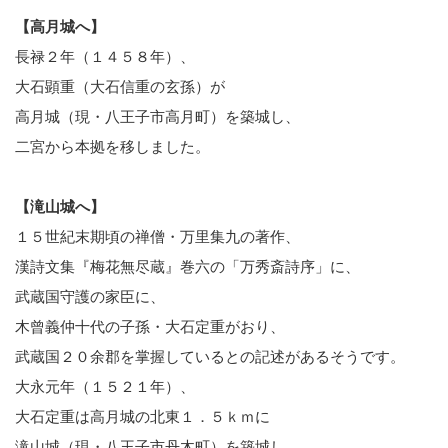
【高月城へ】
長禄２年（１４５８年）、
大石顕重（大石信重の玄孫）が
高月城（現・八王子市高月町）を築城し、
二宮から本拠を移しました。
【滝山城へ】
１５世紀末期頃の禅僧・万里集九の著作、
漢詩文集『梅花無尽蔵』巻六の「万秀斎詩序」に、
武蔵国守護の家臣に、
木曾義仲十代の子孫・大石定重がおり、
武蔵国２０余郡を掌握しているとの記述があるそうです。
大永元年（１５２１年）、
大石定重は高月城の北東１．５ｋｍに
滝山城（現・八王子市丹木町）を築城し