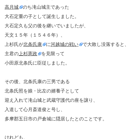
高月城
のち滝山城主であった
大石定重の子として誕生しました。
大石定久も父の後を継いでいましたが、
天文１５年（１５４６年）、
上杉氏が
北条氏康
に
河越城の戦い
で大敗し没落すると、
主君の
上杉憲政
を見限って
小田原北条氏に臣従しました。
その後、北条氏康の三男である
北条氏照を娘・比左の婿養子として
迎え入れて滝山城と武蔵守護代の座を譲り、
入道して心月斎道俊と号し、
多摩郡五日市の戸倉城に隠居したとのことです。
けれども、