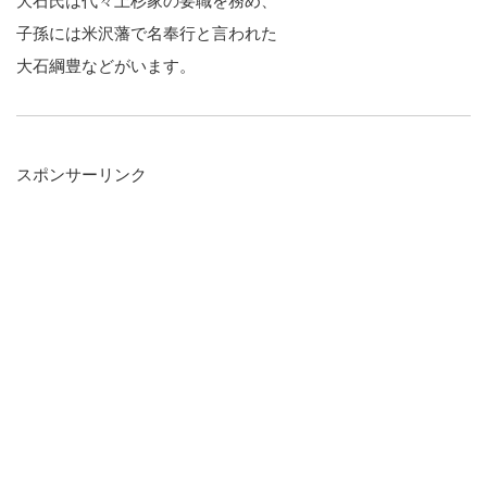
大石氏は代々上杉家の要職を務め、
子孫には米沢藩で名奉行と言われた
大石綱豊などがいます。
スポンサーリンク