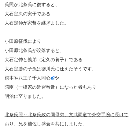
氏照が北条氏に復すると、
大石定久の実子である
大石定仲が家督を継ぎました。
小田原征伐により
小田原北条氏が没落すると、
大石定仲と義弟（定久の養子）である
大石定勝の子孫は徳川氏に仕えたそうです。
旗本や
八王子千人同心
や
陪臣（一橋家の近習番衆）になった者もあり
明治に至りました。
北条氏照～北条氏政の同母弟、文武両道で外交手腕に長けて
おり、兄を補佐し盛衰を共にしました。