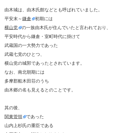
由木城は、由木氏館などとも呼ばれていました。
平安末～
鎌倉
初期には
横山党
の一族由木氏が住んでいたと言われており、
平安時代から鎌倉・室町時代に掛けて
武蔵国の一大勢力であった
武蔵七党のひとつ、
横山党の城郭であったとされています。
なお、南北朝期には
多摩郡船木田荘のうち
由木郷の名も見えるとのことです。
其の後、
関東管領
であった
山内上杉氏の重臣である