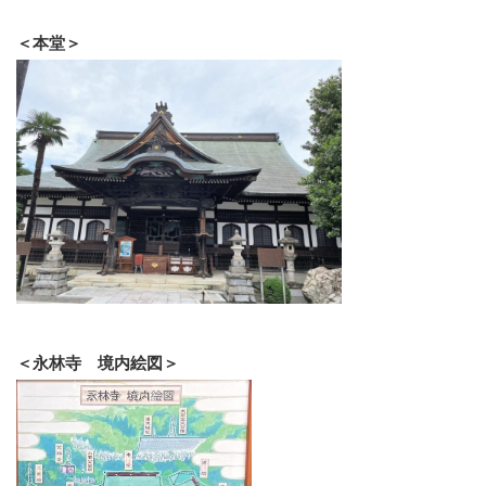
＜本堂＞
＜永林寺 境内絵図＞