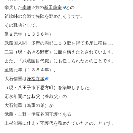
挙兵した
南朝
方の
新田義宗
との
笛吹峠の合戦で先陣を勤めたそうです。
その戦功として、
延文元年（１３５６年）
武蔵国入間・多摩の両郡に１３郷を得て多摩に移住し、
二宮（現・あきる野市）に館を構えたとされています。
また、「武蔵国目代職」にも任じられたとのことです。
至徳元年（１３８４年）、
大石信重は
浄福寺城
（現・八王子市下恩方町）を築城しました。
応永年間には叔父（養叔父）の
大石能重（為重の弟）が
武蔵・上野・伊豆各国守護である
上杉能憲に仕えて守護代を務めたていたとのことです。