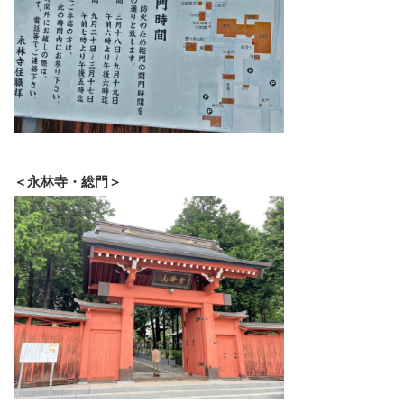
＜永林寺・総門＞