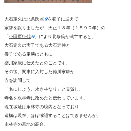
大石定久は
北条氏照
を養子に迎えて
家督を譲りましたが、天正１８年（１５９０年）の
「
小田原征伐
」により北条氏が滅亡すると、
大石定久の実子である大石定仲と
養子である定勝はともに
徳川家康
に仕えたとのことです。
その後、関東に入封した徳川家康が
寺を訪問して
「名にしよう、永き林なり」と賞賛し、
寺名を永林寺に改めたと伝わっています。
現在城址は永林寺の境内となっており
遺構は現在、ほぼ確認することはできませんが、
永林寺の墓地の高台、