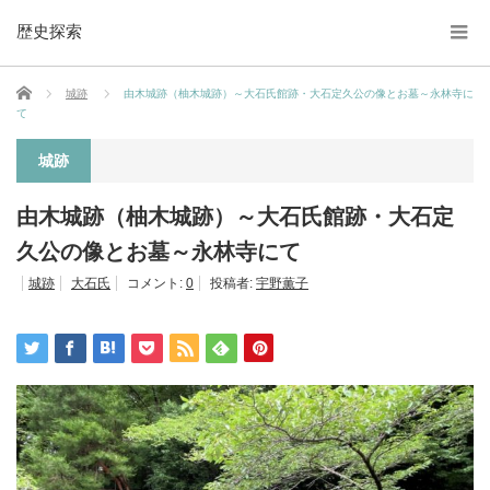
歴史探索
ホーム
城跡
由木城跡（柚木城跡）～大石氏館跡・大石定久公の像とお墓～永林寺に
て
城跡
由木城跡（柚木城跡）～大石氏館跡・大石定
久公の像とお墓～永林寺にて
城跡
大石氏
コメント:
0
投稿者:
宇野薫子