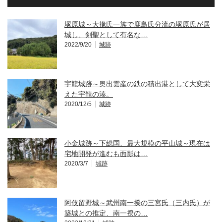
塚原城～大掾氏一族で鹿島氏分流の塚原氏が居
城し、剣聖として有名な…
2022/9/20
城跡
宇龍城跡～奥出雲産の鉄の積出港として大変栄
えた宇龍の湊。
2020/12/5
城跡
小金城跡～下総国、最大規模の平山城～現在は
宅地開発が進むも面影は…
2020/3/7
城跡
阿伎留野城～武州南一揆の三宮氏（三内氏）が
築城との推定、南一揆の…