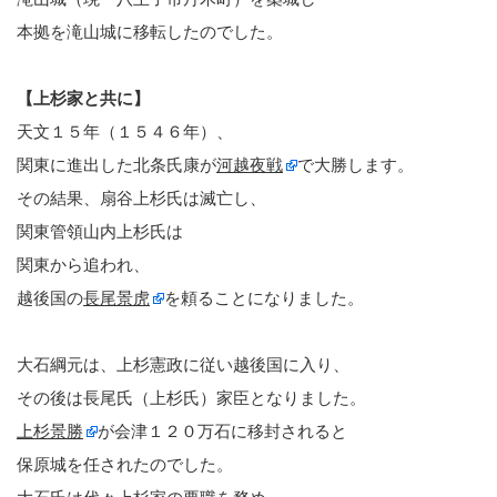
本拠を滝山城に移転したのでした。
【上杉家と共に】
天文１５年（１５４６年）、
関東に進出した北条氏康が
河越夜戦
で大勝します。
その結果、扇谷上杉氏は滅亡し、
関東管領山内上杉氏は
関東から追われ、
越後国の
長尾景虎
を頼ることになりました。
大石綱元は、上杉憲政に従い越後国に入り、
その後は長尾氏（上杉氏）家臣となりました。
上杉景勝
が会津１２０万石に移封されると
保原城を任されたのでした。