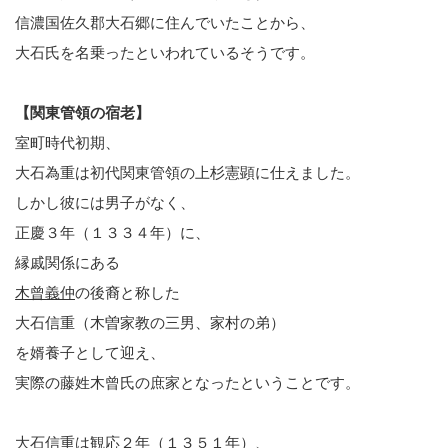
信濃国佐久郡大石郷に住んでいたことから、
大石氏を名乗ったといわれているそうです。
【関東管領の宿老】
室町時代初期、
大石為重は初代関東管領の上杉憲顕に仕えました。
しかし彼には男子がなく、
正慶３年（１３３４年）に、
縁戚関係にある
木曾義仲
の後裔と称した
大石信重（木曽家教の三男、家村の弟）
を婿養子として迎え、
実際の藤姓木曾氏の庶家となったということです。
大石信重は観応２年（１３５１年）、