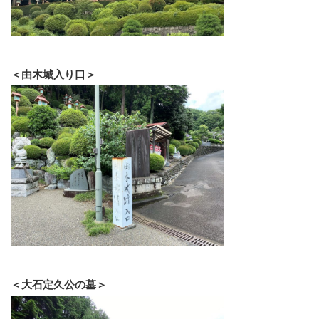
＜由木城入り口＞
＜大石定久公の墓＞