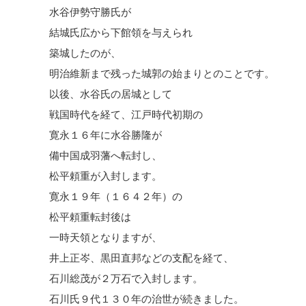
水谷伊勢守勝氏が
結城氏広から下館領を与えられ
築城したのが、
明治維新まで残った城郭の始まりとのことです。
以後、水谷氏の居城として
戦国時代を経て、江戸時代初期の
寛永１６年に水谷勝隆が
備中国成羽藩へ転封し、
松平頼重が入封します。
寛永１９年（１６４２年）の
松平頼重転封後は
一時天領となりますが、
井上正岑、黒田直邦などの支配を経て、
石川総茂が２万石で入封します。
石川氏９代１３０年の治世が続きました。