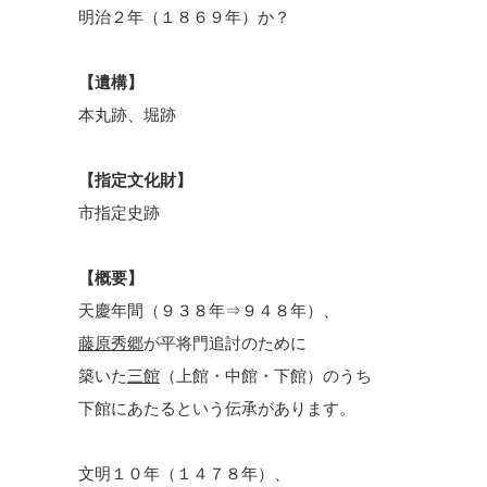
明治２年（１８６９年）か？
【遺構】
本丸跡、堀跡
【指定文化財】
市指定史跡
【概要】
天慶年間（９３８年⇒９４８年）、
藤原秀郷
が平将門追討のために
築いた
三館
（上館・中館・下館）のうち
下館にあたるという伝承があります。
文明１０年（１４７８年）、