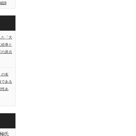
城跡
した「大
に絵巻と
ズの原点
）の友
娘である
能性あ
極氏