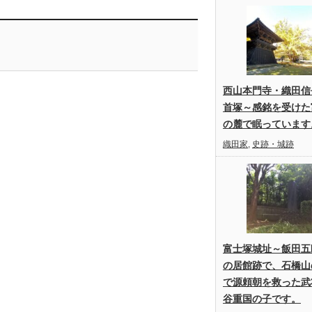
西山本門寺・織田信
首塚～感銘を受けた
の麓で眠っています
織田家
,
史跡・城跡
富士塚城址～飯田五
の居館跡で、石橋山
で源頼朝を救った武
谷重国の子です。