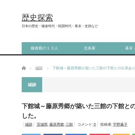
歴史探索
日本の歴史・鎌倉時代・戦国時代・幕末・史跡など
鎌倉殿の１３人
北条家
幕末
ホーム
城跡
下館城～藤原秀郷が築いた三館の下館との伝承あ
城跡
下館城～藤原秀郷が築いた三館の下館と
した。
城跡
茨城県
,
藤原秀郷
,
三館
コメント:
0
投稿者:
宇野薫子