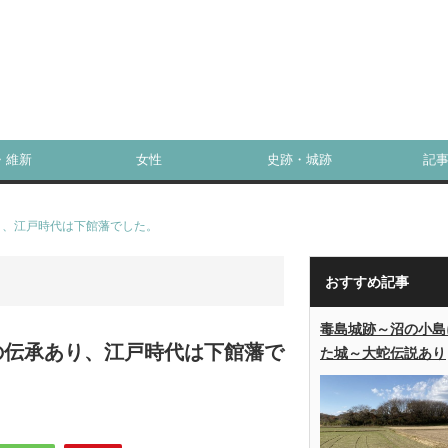
・維新
女性
史跡・城跡
記
り、江戸時代は下館藩でした。
おすすめ記事
毒島城跡～沼の小島
の伝承あり、江戸時代は下館藩で
た城～大蛇伝説あり