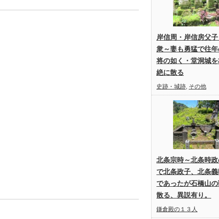
岸信周・岸信房父子
衆～妻も勇猛で往年
将の如く・堂洞城を
絶に散る
史跡・城跡
,
その他
北条宗時～北条時政
で北条政子、北条義
であったが石橋山の
散る、異説有り。
鎌倉殿の１３人