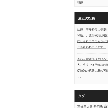
城跡
最近の投稿
絵師～平安時代に登場
和絵」、源氏物語は後
なりそれはコミカライ
とも言われています。
さわ～紫式部（まひろ
人、史実では平維将の
従姉妹の筑紫の君の可
り。
タグ
京
三好三人衆
丹羽氏