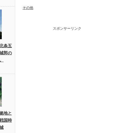
その他
スポンサーリンク
北条五
城郭の
。
拠地と
戦国時
城