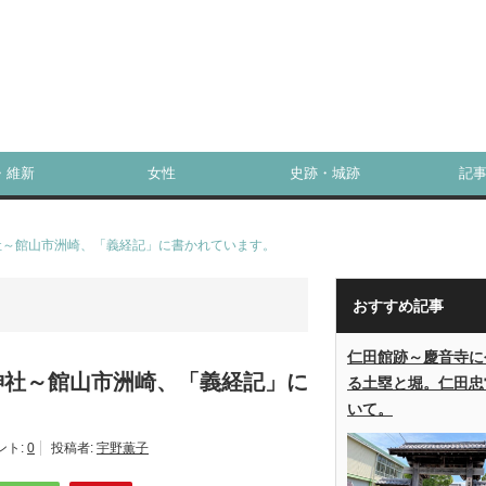
・維新
女性
史跡・城跡
記
社～館山市洲崎、「義経記」に書かれています。
おすすめ記事
仁田館跡～慶音寺に
神社～館山市洲崎、「義経記」に
る土塁と堀。仁田忠
いて。
ント:
0
投稿者:
宇野薫子