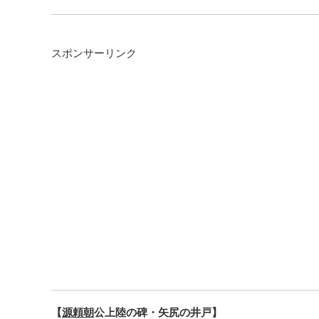
スポンサーリンク
【
源頼朝
公上陸の碑・矢尻の井戸】