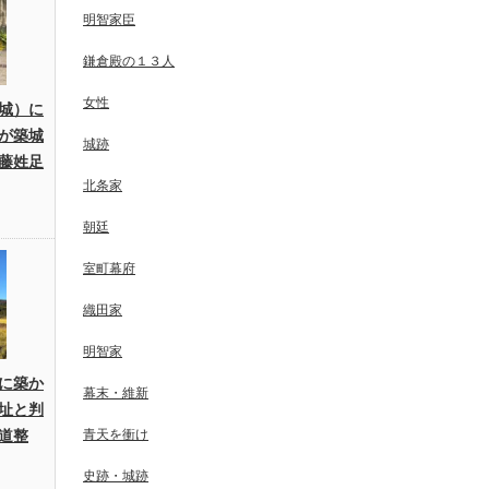
明智家臣
鎌倉殿の１３人
女性
城）に
が築城
城跡
藤姓足
北条家
朝廷
室町幕府
織田家
明智家
に築か
幕末・維新
址と判
道整
青天を衝け
史跡・城跡