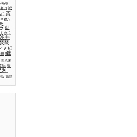
八幡堀
城
名刀
斎
智氏
日牟禮八
秀
朝
氏
森氏
浅井
琵琶
シャ
細
織
織田
吉
聖衆来
堂氏
豊
足利
島氏
高野