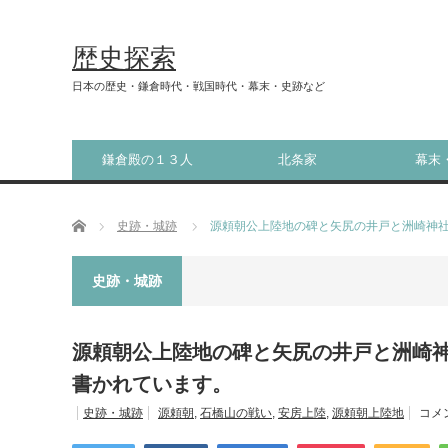
歴史探索
日本の歴史・鎌倉時代・戦国時代・幕末・史跡など
鎌倉殿の１３人
北条家
幕末
ホーム
史跡・城跡
源頼朝公上陸地の碑と矢尻の井戸と洲崎神
史跡・城跡
源頼朝公上陸地の碑と矢尻の井戸と洲崎
書かれています。
史跡・城跡
源頼朝
,
石橋山の戦い
,
安房上陸
,
源頼朝上陸地
コメ