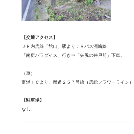
【交通アクセス】
ＪＲ内房線「館山」駅よりＪＲバス洲崎線
「南房パラダイス」行き⇒「矢尻の井戸前」下車。
（車）
富浦ＩＣより、県道２５７号線（房総フラワーライン）
【駐車場】
なし。