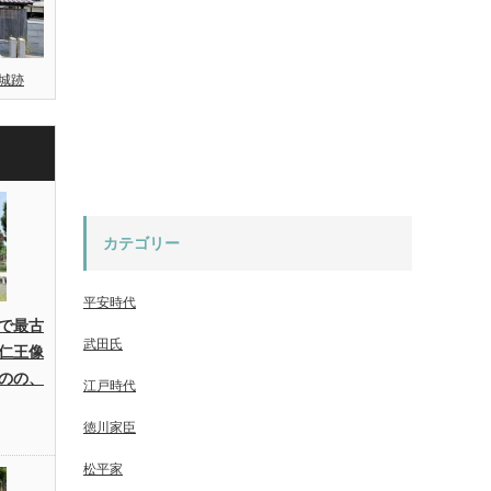
城跡
カテゴリー
平安時代
で最古
武田氏
仁王像
のの、
江戸時代
徳川家臣
松平家