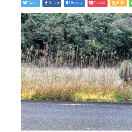
Tweet
Share
Hatena
Pocket
RSS