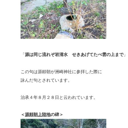
「
源は同じ流れぞ岩清水 せきあげてたべ雲の上まで
」
この句は源頼朝が洲崎神社に参拝した際に
詠んだ句とされています。
治承４年８月２８日と云われています。
＜
源頼朝上陸地
の碑＞