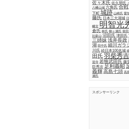
佐々木氏
佐久間氏
合戦
六角氏
八幡山城
城跡
下町
山崎氏
愛
藤氏
日本三大湖城
明智光
幡宮
倉氏
林氏
柳ヶ瀬氏
柴田
沼田氏
津田氏
比叡山
三姉妹
浅井長政
湖
細川ガラ
田中氏
川氏
続日本100名城
羽柴秀
田氏
若狭武田氏
藤
迎寺
足利義昭
臣秀次
義輝
高島七頭
高
瀬氏
スポンサーリンク