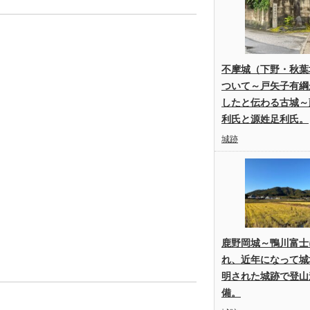
不摩城（下野・秋葉
ついて～戸矢子有綱
したと伝わる古城～
利氏と源姓足利氏。
城跡
鹿野岡城～鴨川富士
れ、近年になって城
明された城跡で登山
備。