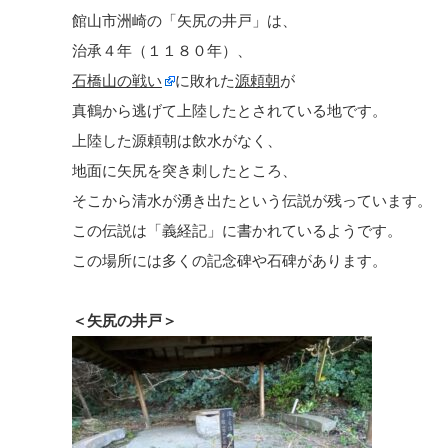
館山市洲崎の「矢尻の井戸」は、
治承４年（１１８０年）、
石橋山の戦い
に敗れた
源頼朝
が
真鶴から逃げて上陸したとされている地です。
上陸した源頼朝は飲水がなく、
地面に矢尻を突き刺したところ、
そこから清水が湧き出たという伝説が残っています。
この伝説は「義経記」に書かれているようです。
この場所には多くの記念碑や石碑があります。
＜矢尻の井戸＞