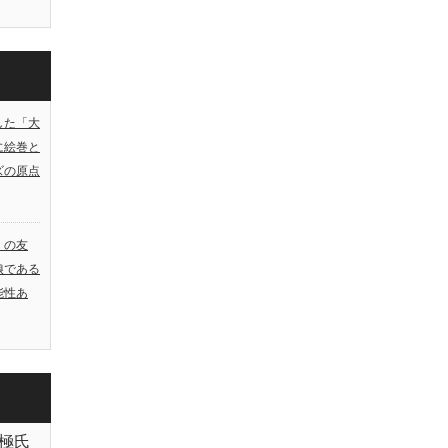
した「大
に絵巻と
ズの原点
）の友
娘である
能性あ
極氏