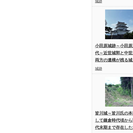
城跡
小田原城跡～小田原
代～近世城郭と中世
両方の遺構が残る城
城跡
皆川城～皆川氏の本
して鎌倉時代頃から
代末期まで存在した