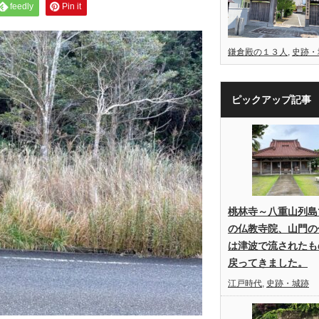
feedly
Pin it
鎌倉殿の１３人
,
史跡・
ピックアップ記事
桃林寺～八重山列島
の仏教寺院、山門の
は津波で流されたも
戻ってきました。
江戸時代
,
史跡・城跡