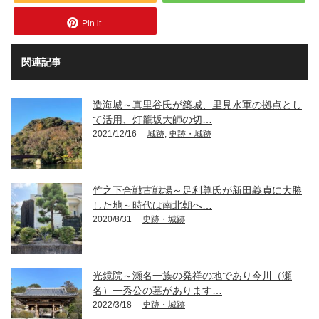
Pin it
関連記事
造海城～真里谷氏が築城、里見水軍の拠点とし
て活用、灯籠坂大師の切…
2021/12/16
城跡
,
史跡・城跡
竹之下合戦古戦場～足利尊氏が新田義貞に大勝
した地～時代は南北朝へ…
2020/8/31
史跡・城跡
光鏡院～瀬名一族の発祥の地であり今川（瀬
名）一秀公の墓があります…
2022/3/18
史跡・城跡