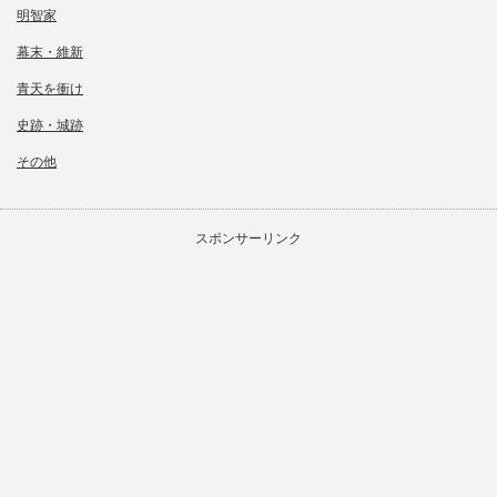
明智家
幕末・維新
青天を衝け
史跡・城跡
その他
スポンサーリンク