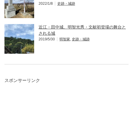
2022/1/8
史跡・城跡
近江・田中城、明智光秀・文献初登場の舞台と
される城
2019/5/30
明智家
,
史跡・城跡
スポンサーリンク