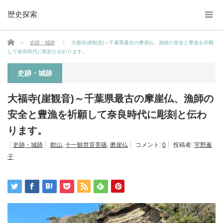
歴史探索
ホーム
史跡・城跡
大福寺(崖観音)～千葉県最古の摩崖仏、漁師の安全と豊漁を祈願
して奈良時代に彫刻と伝わります。
史跡・城跡
大福寺(崖観音)～千葉県最古の摩崖仏、漁師の
安全と豊漁を祈願して奈良時代に彫刻と伝わ
ります。
史跡・城跡
館山
,
十一観世音菩薩
,
磨崖仏
コメント:
0
投稿者:
宇野薫
子