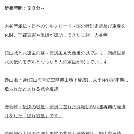
所要時間：２０分～
大谷摩崖仏～日本のシルクロード～国の特別史跡及び重要文
化財、宇都宮家や亀姫が援助してきた古刹・大谷寺
館山城と八遺臣の墓～安房里見氏最後の城であり、南総里見
八犬伝のモデルとなった８人の家臣が眠っています。
赤山地下壕(館山海軍航空隊赤山地下壕跡)、太平洋戦争末期に
造られたとされる戦争遺跡
野島崎・伝説の岩屋～安房に逃れた源頼朝が武運再興の願掛
けをした「隠れ岩屋」です。
源頼朝公上陸地の碑と矢尻の井戸と洲崎神社～館山市洲崎、