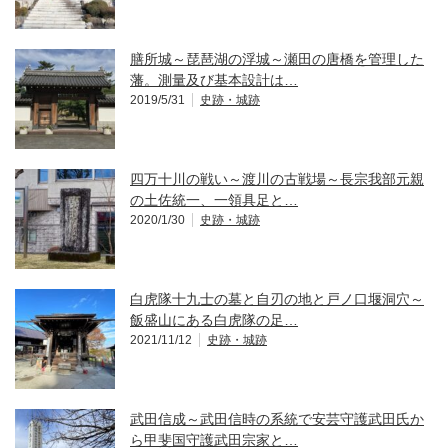
膳所城～琵琶湖の浮城～瀬田の唐橋を管理した
藩。測量及び基本設計は…
2019/5/31
史跡・城跡
四万十川の戦い～渡川の古戦場～長宗我部元親
の土佐統一、一領具足と…
2020/1/30
史跡・城跡
白虎隊十九士の墓と自刃の地と戸ノ口堰洞穴～
飯盛山にある白虎隊の足…
2021/11/12
史跡・城跡
武田信成～武田信時の系統で安芸守護武田氏か
ら甲斐国守護武田宗家と…