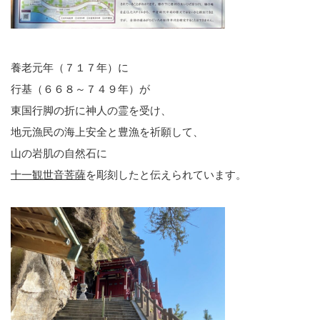
養老元年（７１７年）に
行基（６６８～７４９年）が
東国行脚の折に神人の霊を受け、
地元漁民の海上安全と豊漁を祈願して、
山の岩肌の自然石に
十一観世音菩薩
を彫刻したと伝えられています。