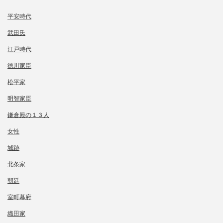
平安時代
武田氏
江戸時代
徳川家臣
松平家
明智家臣
鎌倉殿の１３人
女性
城跡
北条家
朝廷
室町幕府
織田家