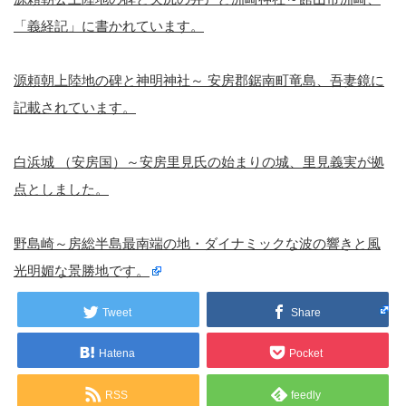
「義経記」に書かれています。
源頼朝上陸地の碑と神明神社～ 安房郡鋸南町竜島、吾妻鏡に
記載されています。
白浜城 （安房国）～安房里見氏の始まりの城、里見義実が拠
点としました。
野島崎～房総半島最南端の地・ダイナミックな波の響きと風
光明媚な景勝地です。
Tweet
Share
Hatena
Pocket
RSS
feedly