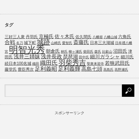
タグ
京極氏
佐々木氏
六角氏
三好三人衆
丹羽氏
佐久間氏
八幡堀
八幡山城
城跡
斎藤氏
合戦
城下町
日本三大湖城
名刀
山崎氏
愛智氏
日牟禮八幡
明智光秀
朝倉氏
沼田氏
津
宮
林氏
柳ヶ瀬氏
柴田氏
森氏
比叡山
浅井三姉妹
浅井長政
琵琶湖
細川ガラシャ
細川氏
田氏
田中氏
羽柴秀吉
織田氏
若狭武田氏
続日本100名城
織田
聖衆来迎寺
足利義昭
足利義輝
高島七頭
藤堂氏
豊臣秀次
高島氏
高野瀬氏
スポンサーリンク