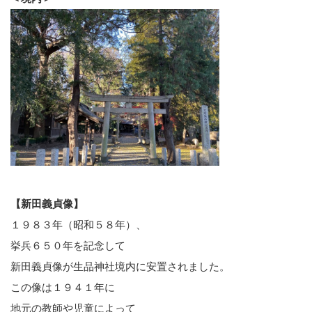
【新田義貞像】
１９８３年（昭和５８年）、
挙兵６５０年を記念して
新田義貞像が生品神社境内に安置されました。
この像は１９４１年に
地元の教師や児童によって