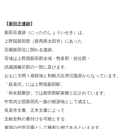
【
新田庄遺跡
】
新田荘遺跡（にったのしょういせき）は、
上野国新田郡（群馬県太田市）にあった
荘園新田荘に関わる遺跡。
荘域は上野国新田郡全域・勢多郡・佐位郡・
武蔵国榛沢郡の一部に及びます。
おもに大間々扇状地と利根川左岸氾濫原からなっています。
「延喜式」には上野国新田駅、
「和名類聚抄」では新田郡駅家郷と記されています。
中世武士団新田氏一族の根源地として成立し、
長楽寺文書、正木文書によって
文献史料の裏付けを可能とする
東国の中世荘園として稀有な例であるといえます。