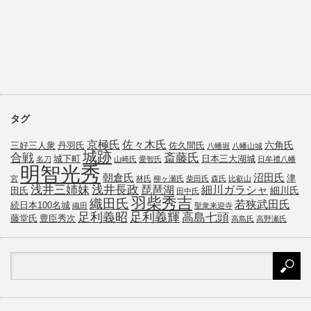
タグ
京極氏
佐々木氏
六角氏
三好三人衆
丹羽氏
佐久間氏
八幡堀
八幡山城
城跡
斎藤氏
合戦
城下町
日本三大湖城
名刀
山崎氏
愛智氏
日牟禮八幡
明智光秀
朝倉氏
沼田氏
津
宮
林氏
柳ヶ瀬氏
柴田氏
森氏
比叡山
浅井三姉妹
浅井長政
琵琶湖
細川ガラシャ
細川氏
田氏
田中氏
羽柴秀吉
織田氏
若狭武田氏
続日本100名城
織田
聖衆来迎寺
足利義昭
足利義輝
高島七頭
藤堂氏
豊臣秀次
高島氏
高野瀬氏