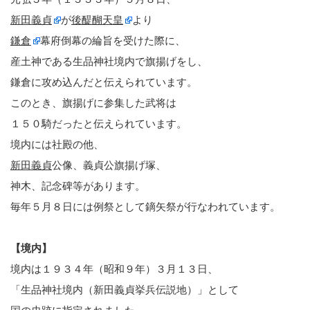
新田義貞
が
後醍醐天皇
より
鎌倉
幕府倒幕の綸旨を受けた際に、
産土神である生品神社境内で旗揚げをし、
鎌倉に攻め込んだと伝えられています。
このとき、旗揚げに参集した武将は
１５０騎だったと伝えられています。
境内には社殿の他、
新田義貞
公像、義貞公旗揚げ塚、
神木、記念碑等があります。
毎年５月８日には例祭として鏑矢祭が行なわれています。
【境内】
境内は１９３４年（昭和９年）３月１３日、
「生品神社境内（新田義貞挙兵伝説地）」として