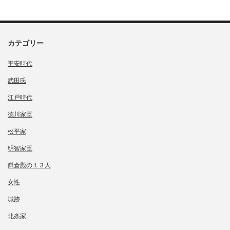
カテゴリー
平安時代
武田氏
江戸時代
徳川家臣
松平家
明智家臣
鎌倉殿の１３人
女性
城跡
北条家