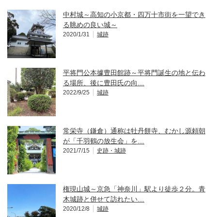
中村城～高知の小京都・四万十市街を一望でき
る眺めの良い城～
2020/1/31
城跡
平将門公本據豊田館跡～平将門誕生の地と伝わ
る場所、後に豊田氏の向…
2022/9/25
城跡
常栄寺（鎌倉）通称は牡丹餅寺、むかし源頼朝
が「千羽鶴の放生会」を…
2021/7/15
史跡・城跡
権現山城～京急「神奈川」駅より徒歩２分。青
木城跡と併せて訪れたい…
2020/12/8
城跡