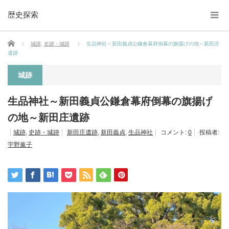
歴史探索
ホーム
城跡
,
史跡・城跡
生品神社～新田義貞公鎌倉幕府倒幕の旗揚げの地～新田庄
遺跡
城跡
生品神社～新田義貞公鎌倉幕府倒幕の旗揚げ
の地～新田庄遺跡
城跡
,
史跡・城跡
新田庄遺跡
,
新田義貞
,
生品神社
コメント:
0
投稿者:
宇野薫子