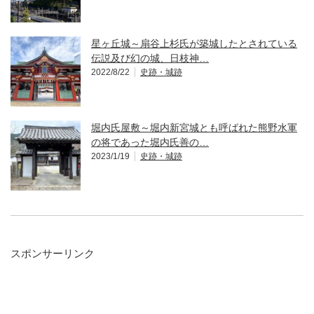
星ヶ丘城～扇谷上杉氏が築城したとされている
伝説及び幻の城、日枝神…
2022/8/22
史跡・城跡
堀内氏屋敷～堀内新宮城とも呼ばれた熊野水軍
の将であった堀内氏善の…
2023/1/19
史跡・城跡
スポンサーリンク