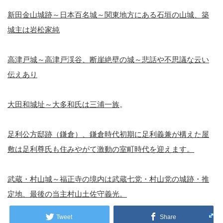
新田金山城跡～日本百名城～関東地方にある石垣の山城、築
城主は岩松家純
高津戸城～高津戸渓谷、断崖絶壁の城～悲話や不思議な云い
伝えあり
大田和城址～大多和氏は三浦一族
。
足利公方邸跡（鎌倉）、鎌倉時代初期に足利義兼が構えた屋
敷は足利尊氏も住みやがて激動の室町時代を迎えます。
武蔵・村山城～福正寺の境内は武蔵七党・村山党の城跡・推
定地、最後の当主村山土佐守義光。
Tweet
Share