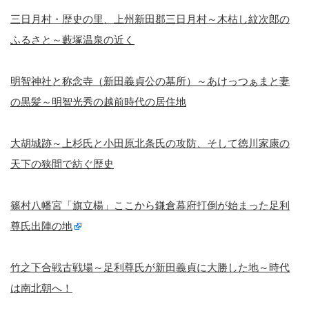
三日月村・歴史の里、上州新田郡三日月村～木枯し紋次郎の
ふるさと～藪塚温泉の近く
明智神社と称念寺（新田義貞公の墓所）～あけっつぁまと妻
の黒髪～明智光秀の越前時代の居住地
大胡城跡～上杉氏と小田原北条氏の攻防、そして徳川家康の
天下の狭間で紡ぐ歴史
篠村八幡宮「旗立楊」ここから鎌倉幕府打倒が始まった足利
尊氏出陣の地
竹之下合戦古戦場～足利尊氏が新田義貞に大勝した地～時代
は南北朝へ！