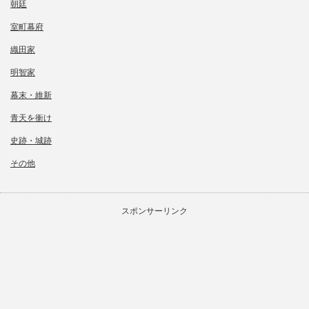
朝廷
室町幕府
織田家
明智家
幕末・維新
青天を衝け
史跡・城跡
その他
スポンサーリンク