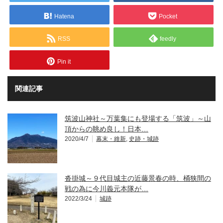
Hatena
Pocket
RSS
feedly
Pin it
関連記事
筑波山神社～万葉集にも登場する「筑波」～山
頂からの眺め良し！日本…
2020/4/7
幕末・維新
,
史跡・城跡
沓掛城～９代目城主の近藤景春の時、桶狭間の
戦の為に今川義元本隊が…
2022/3/24
城跡