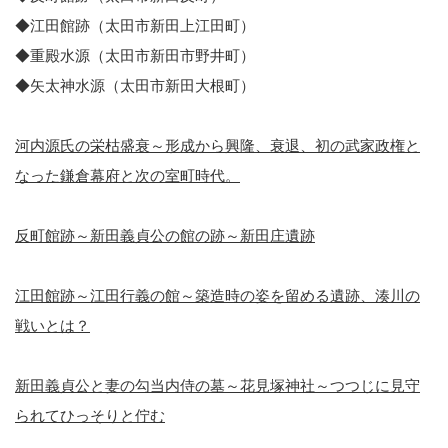
◆江田館跡（太田市新田上江田町）
◆重殿水源（太田市新田市野井町）
◆矢太神水源（太田市新田大根町）
河内源氏の栄枯盛衰～形成から興隆、衰退、初の武家政権と
なった鎌倉幕府と次の室町時代。
反町館跡～新田義貞公の館の跡～新田庄遺跡
江田館跡～江田行義の館～築造時の姿を留める遺跡、湊川の
戦いとは？
新田義貞公と妻の勾当内侍の墓～花見塚神社～つつじに見守
られてひっそりと佇む