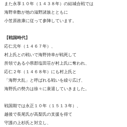
また永享１０年（１４３８年）の結城合戦では
海野幸数が他の滋野諸族とともに
小笠原政康に従って参陣しています。
【戦国時代】
応仁元年（１４６７年）、
村上氏との戦いで海野持幸が戦死して
所領である小県郡塩田荘が村上氏に奪われ、
応仁２年（１４６８年）にも村上氏と
「海野大乱」と呼ばれる戦いを繰り広げ、
海野氏の勢力は徐々に衰退していきました。
戦国期では永正１０年（１５１３年）、
越後で長尾氏が高梨氏の支援を得て
守護の上杉氏と対立し、