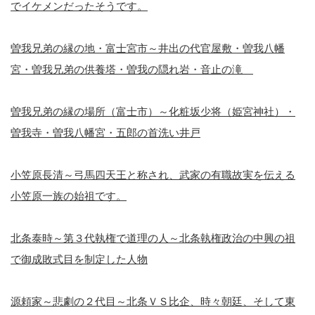
でイケメンだったそうです。
曽我兄弟の縁の地・富士宮市～井出の代官屋敷・曽我八幡
宮・曽我兄弟の供養塔・曽我の隠れ岩・音止の滝
曽我兄弟の縁の場所（富士市）～化粧坂少将（姫宮神社）・
曽我寺・曽我八幡宮・五郎の首洗い井戸
小笠原長清～弓馬四天王と称され、武家の有職故実を伝える
小笠原一族の始祖です。
北条泰時～第３代執権で道理の人～北条執権政治の中興の祖
で御成敗式目を制定した人物
源頼家～悲劇の２代目～北条ＶＳ比企、時々朝廷、そして東