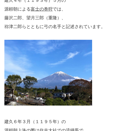
建久４年（１１９３年）５月の
源頼朝による
富士の巻狩
では、
藤沢二郎、望月三郎（重隆）、
祢津二郎らとともに弓の名手と記述されています。
建久６年３月（１１９５年）の
源頼朝上洛の際は住吉大社での流鏑馬で