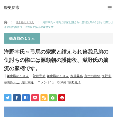
歴史探索
ホーム
鎌倉殿の１３人
海野幸氏～弓馬の宗家と讃えられ曾我兄弟の仇討ちの際には
源頼朝の護衛役、滋野氏の嫡流の家柄です。
鎌倉殿の１３人
海野幸氏～弓馬の宗家と讃えられ曾我兄弟の
仇討ちの際には源頼朝の護衛役、滋野氏の嫡
流の家柄です。
鎌倉殿の１３人
曽我兄弟
,
鎌倉殿の１３人
,
木曾義高
,
富士の巻狩
,
海野氏
,
弓馬四天王
,
真田幸隆
コメント:
0
投稿者:
宇野薫子