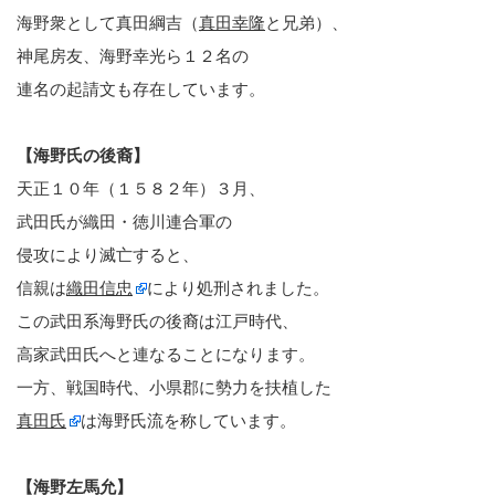
海野衆として真田綱吉（
真田幸隆
と兄弟）、
神尾房友、海野幸光ら１２名の
連名の起請文も存在しています。
【海野氏の後裔】
天正１０年（１５８２年）３月、
武田氏が織田・徳川連合軍の
侵攻により滅亡すると、
信親は
織田信忠
により処刑されました。
この武田系海野氏の後裔は江戸時代、
高家武田氏へと連なることになります。
一方、戦国時代、小県郡に勢力を扶植した
真田氏
は海野氏流を称しています。
【海野左馬允】