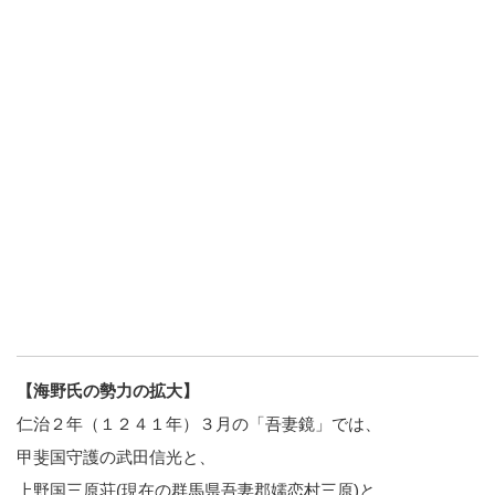
【海野氏の勢力の拡大】
仁治２年（１２４１年）３月の「吾妻鏡」では、
甲斐国守護の武田信光と、
上野国三原荘(現在の群馬県吾妻郡嬬恋村三原)と