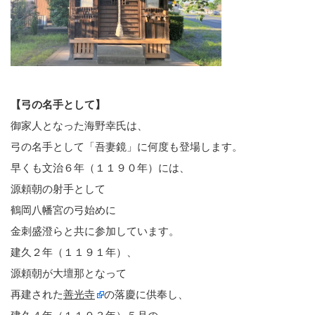
【弓の名手として】
御家人となった海野幸氏は、
弓の名手として「吾妻鏡」に何度も登場します。
早くも文治６年（１１９０年）には、
源頼朝の射手として
鶴岡八幡宮の弓始めに
金刺盛澄らと共に参加しています。
建久２年（１１９１年）、
源頼朝が大壇那となって
再建された
善光寺
の落慶に供奉し、