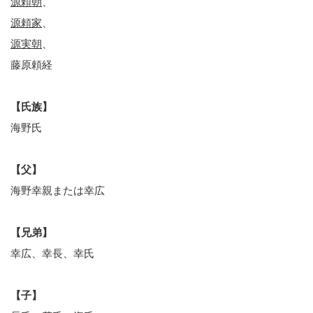
源頼朝
、
源頼家
、
源実朝
、
藤原頼経
【氏族】
海野氏
【父】
海野幸親または幸広
【兄弟】
幸広、幸長、幸氏
【子】