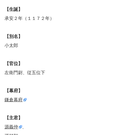
【生誕】
承安２年（１１７２年）
【別名】
小太郎
【官位】
左衛門尉、従五位下
【幕府】
鎌倉幕府
【主君】
源義仲
、