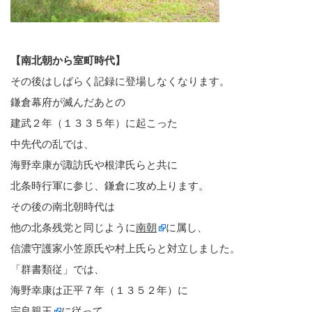
【南北朝から室町時代】
その後はしばらく記録に登場しなくなります。
鎌倉幕府が滅んだあとの
建武２年（１３３５年）に起こった
中先代の乱では、
海野幸康が諏訪氏や根津氏らと共に
北条時行軍に参じ、鎌倉に攻め上ります。
その後の南北朝時代は
他の北条残党と同じように
南朝
に属し、
信濃守護家小笠原氏や村上氏らと対立しました。
「群書類従」では、
海野幸康は正平７年（１３５２年）に
宗良親王
に従って