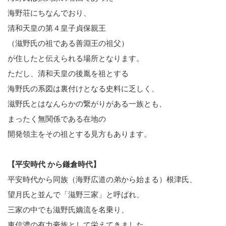
海野荘にちなんでおり、
清和天皇の第４皇子貞保親王
（滋野氏の祖である善淵王の祖父）
が住したと伝えられる場所となります。
ただし、清和天皇の後胤を祖とする
海野氏の系図は裏付けとなる史料に乏しく、
滋野氏とはなんらかの繋がりがある一族とも、
まったく無関係である在地の
開発領主をその祖とする見方もあります。
【平安時代 から鎌倉時代】
平安時代から同族（海野広道の弟から始まる）根津氏、
望月氏と並んで「滋野三家」と呼ばれ、
三家の中でも滋野氏嫡流を名乗り、
東信濃の有力豪族として栄えてきました。