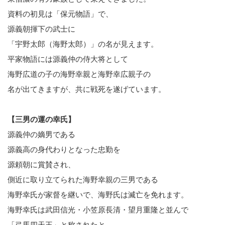
資料の初見は「保元物語」で、
源義朝揮下の武士に
「宇野太郎（海野太郎）」の名が見えます。
平家物語には源義仲の侍大将として
海野広道の子の海野幸親と海野幸広親子の
名が出てきますが、共に戦死を遂げています。
【三男の運の幸氏】
源義仲の嫡男である
源義高の身代わりとなった忠勤を
源頼朝に賞賛され、
側近に取り立てられた海野幸親の三男である
海野幸氏が家督を継いで、海野氏は滅亡を免れます。
海野幸氏は武田信光・小笠原長清・望月重隆と並んで
「弓馬四天王」と称されたと