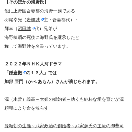
【そのほかの海野氏】
他に上野国吾妻郡の海野一族である
羽尾幸光（
岩櫃城
主・吾妻郡代）・
輝幸（
沼田城
代）兄弟が、
海野棟綱の死後に海野氏を継承したと
称して海野姓を名乗っています。
２０２２年ＮＨＫ大河ドラマ
「
鎌倉殿
の１３人」では
加部 亜門（かべ あもん）さんが演じられます。
源（木曽）義高～大姫の婚約者～幼くも純粋な愛を育むが源
頼朝により命を散らす
源頼朝の生涯～武家政治の創始者～武家源氏の主流の御曹司