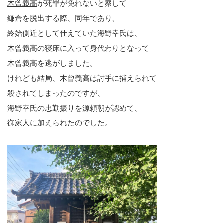
木曾義高
が死罪が免れないと察して
鎌倉を脱出する際、同年であり、
終始側近として仕えていた海野幸氏は、
木曾義高の寝床に入って身代わりとなって
木曾義高を逃がしました。
けれども結局、木曾義高は討手に捕えられて
殺されてしまったのですが、
海野幸氏の忠勤振りを源頼朝が認めて、
御家人に加えられたのでした。