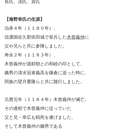
長氏、茂氏、資氏
【海野幸氏の生涯】
治承４年（１１８０年）、
信濃国佐久郡依田城で挙兵した
木曾義仲
に
父や兄らと共に参陣しました。
寿永２年（１１８３年）、
木曾義仲が源頼朝との和睦の印として、
嫡男の清水冠者義高を鎌倉に送った時に、
同族の望月重隆らと共に随行しました。
元暦元年（１１８４年）木曾義仲が滅亡、
その過程で木曾義仲に従っていた
父と兄・幸広も戦死を遂げました。
そして木曾義仲の嫡男である