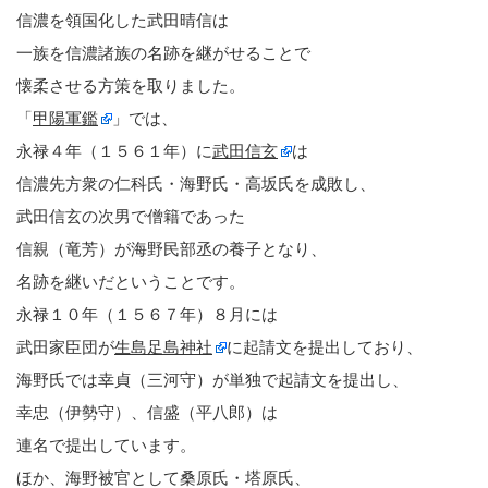
信濃を領国化した武田晴信は
一族を信濃諸族の名跡を継がせることで
懐柔させる方策を取りました。
「
甲陽軍鑑
」では、
永禄４年（１５６１年）に
武田信玄
は
信濃先方衆の仁科氏・海野氏・高坂氏を成敗し、
武田信玄の次男で僧籍であった
信親（竜芳）が海野民部丞の養子となり、
名跡を継いだということです。
永禄１０年（１５６７年）８月には
武田家臣団が
生島足島神社
に起請文を提出しており、
海野氏では幸貞（三河守）が単独で起請文を提出し、
幸忠（伊勢守）、信盛（平八郎）は
連名で提出しています。
ほか、海野被官として桑原氏・塔原氏、