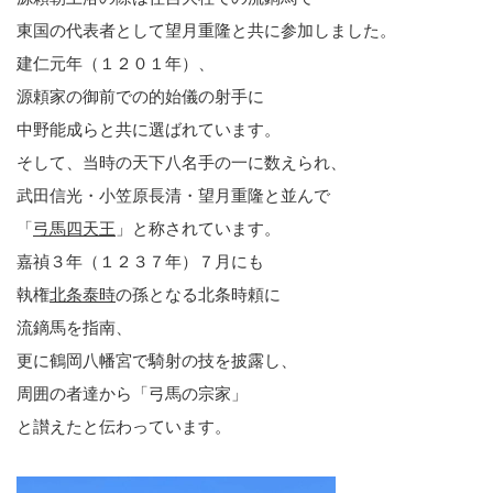
東国の代表者として望月重隆と共に参加しました。
建仁元年（１２０１年）、
源頼家の御前での的始儀の射手に
中野能成らと共に選ばれています。
そして、当時の天下八名手の一に数えられ、
武田信光・小笠原長清・望月重隆と並んで
「
弓馬四天王
」と称されています。
嘉禎３年（１２３７年）７月にも
執権
北条泰時
の孫となる北条時頼に
流鏑馬を指南、
更に鶴岡八幡宮で騎射の技を披露し、
周囲の者達から「弓馬の宗家」
と讃えたと伝わっています。