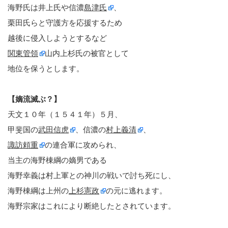
海野氏は井上氏や信濃
島津氏
、
栗田氏らと守護方を応援するため
越後に侵入しようとするなど
関東管領
山内上杉氏の被官として
地位を保うとします。
【嫡流滅ぶ？】
天文１０年（１５４１年）５月、
甲斐国の
武田信虎
、信濃の
村上義清
、
諏訪頼重
の連合軍に攻められ、
当主の海野棟綱の嫡男である
海野幸義は村上軍との神川の戦いで討ち死にし、
海野棟綱は上州の
上杉憲政
の元に逃れます。
海野宗家はこれにより断絶したとされています。