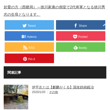
於愛の方（西郷局）～徳川家康の側室で2代将軍となる徳川秀
忠の生母となります。
Tweet
Share
Hatena
Pocket
RSS
feedly
Pin it
関連記事
伊平次とは【麒麟がくる】国友鉄砲鍛冶
2020/1/20
その他