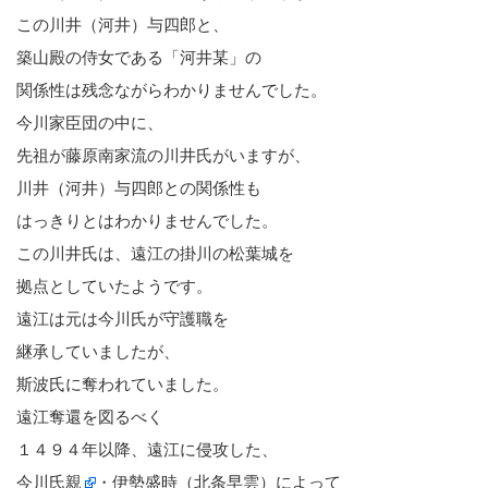
この川井（河井）与四郎と、
築山殿の侍女である「河井某」の
関係性は残念ながらわかりませんでした。
今川家臣団の中に、
先祖が藤原南家流の川井氏がいますが、
川井（河井）与四郎との関係性も
はっきりとはわかりませんでした。
この川井氏は、遠江の掛川の松葉城を
拠点としていたようです。
遠江は元は今川氏が守護職を
継承していましたが、
斯波氏に奪われていました。
遠江奪還を図るべく
１４９４年以降、遠江に侵攻した、
今川氏親
・伊勢盛時（
北条早雲
）によって