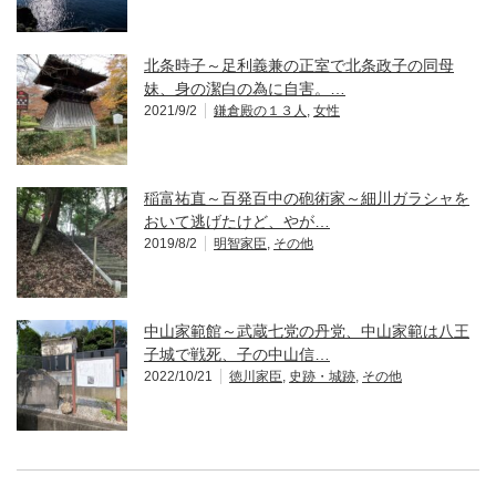
北条時子～足利義兼の正室で北条政子の同母
妹、身の潔白の為に自害。…
2021/9/2
鎌倉殿の１３人
,
女性
稲富祐直～百発百中の砲術家～細川ガラシャを
おいて逃げたけど、やが…
2019/8/2
明智家臣
,
その他
中山家範館～武蔵七党の丹党、中山家範は八王
子城で戦死、子の中山信…
2022/10/21
徳川家臣
,
史跡・城跡
,
その他