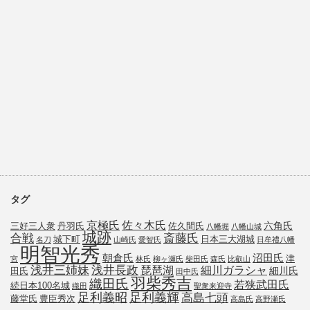
タグ
京極氏
佐々木氏
六角氏
三好三人衆
丹羽氏
佐久間氏
八幡堀
八幡山城
城跡
斎藤氏
合戦
城下町
日本三大湖城
名刀
山崎氏
愛智氏
日牟禮八幡
明智光秀
朝倉氏
沼田氏
津
宮
林氏
柳ヶ瀬氏
柴田氏
森氏
比叡山
浅井三姉妹
浅井長政
琵琶湖
細川ガラシャ
細川氏
田氏
田中氏
羽柴秀吉
織田氏
若狭武田氏
続日本100名城
織田
聖衆来迎寺
足利義昭
足利義輝
高島七頭
藤堂氏
豊臣秀次
高島氏
高野瀬氏