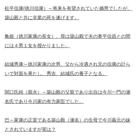
松平信康(徳川信康）～将来を有望されていた嫡男でしたが、
築山殿と共に非業の死を遂げます。
亀姫（徳川家康の長女）、母は築山殿で夫の奥平信昌との間
には４男１女を授かりました。
結城秀康～徳川家康の次男、父から冷遇され兄の信康の計ら
いで対面を果たし、秀吉、結城氏の養子となる。
関口氏純（親永）～築山殿の父親であり出自は今川一門の瀬
名氏であり今川家の有力家臣でした。
巴～家康の正室である築山殿（瀬名）の生母で今川義元の妹
とされていますが実は？