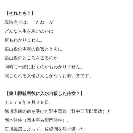
【それとも？】
現時点では、「たね」が
どんな人生を歩むのかは
何もわかりません。
築山殿の両親の自害とともに
築山殿のところを去るのか、
岡崎に一緒に赴くのかもわかりません。
演じられる女優さんもかなりお若い方です。
【築山殿殺害後に入水自殺した侍女？】
１５７９年８月２９日、
徳川家康の命を受けた野中重政（野中三五郎重政）と
岡本時仲（岡本平右衛門時仲）、
石川義房によって、佐鳴湖を船で渡った