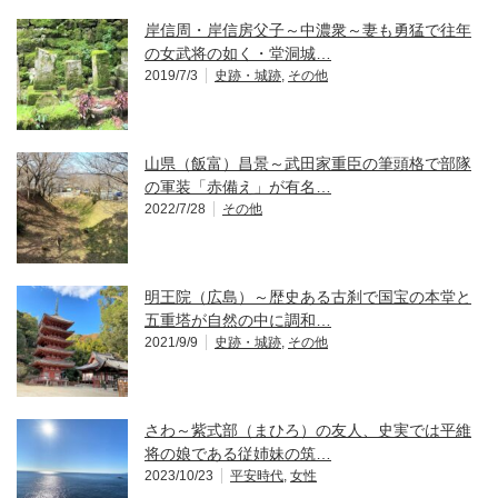
岸信周・岸信房父子～中濃衆～妻も勇猛で往年
の女武将の如く・堂洞城…
2019/7/3
史跡・城跡
,
その他
山県（飯富）昌景～武田家重臣の筆頭格で部隊
の軍装「赤備え」が有名…
2022/7/28
その他
明王院（広島）～歴史ある古刹で国宝の本堂と
五重塔が自然の中に調和…
2021/9/9
史跡・城跡
,
その他
さわ～紫式部（まひろ）の友人、史実では平維
将の娘である従姉妹の筑…
2023/10/23
平安時代
,
女性