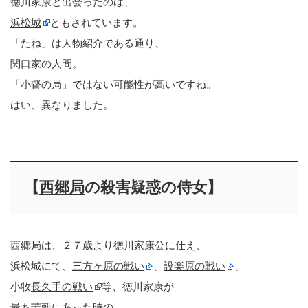
徳川家康と出会ったのは、
浜松城
ともされています。
「たね」は人物紹介である通り、
関口家の人間。
「小督の局」ではない可能性が高いですね。
はい、異なりました。
【
西郷局
の殺害疑惑の侍女】
西郷局は、２７歳より徳川家康公に仕え、
浜松城にて、
三方ヶ原の戦い
、
設楽原の戦い
、
小牧
長久手の戦い
等、徳川家康が
最も苦難にあった時の