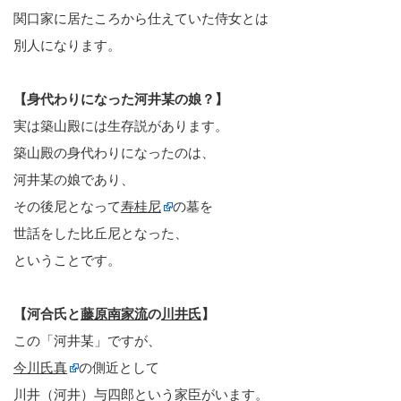
関口家に居たころから仕えていた侍女とは
別人になります。
【身代わりになった河井某の娘？】
実は築山殿には生存説があります。
築山殿の身代わりになったのは、
河井某の娘であり、
その後尼となって
寿桂尼
の墓を
世話をした比丘尼となった、
ということです。
【河合氏と
藤原南家流
の
川井氏
】
この「河井某」ですが、
今川氏真
の側近として
川井（河井）与四郎という家臣がいます。