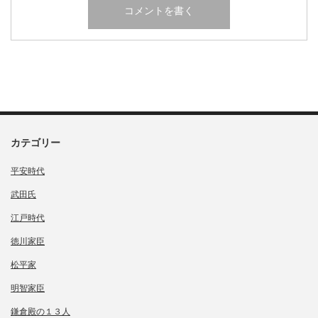
カテゴリー
平安時代
武田氏
江戸時代
徳川家臣
松平家
明智家臣
鎌倉殿の１３人