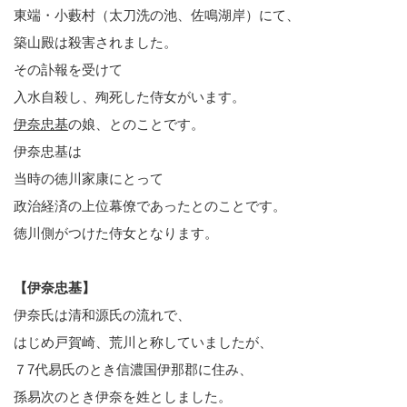
東端・小藪村（太刀洗の池、佐鳴湖岸）にて、
築山殿は殺害されました。
その訃報を受けて
入水自殺し、殉死した侍女がいます。
伊奈忠基
の娘、とのことです。
伊奈忠基は
当時の徳川家康にとって
政治経済の上位幕僚であったとのことです。
徳川側がつけた侍女となります。
【伊奈忠基】
伊奈氏は清和源氏の流れで、
はじめ戸賀崎、荒川と称していましたが、
７7代易氏のとき信濃国伊那郡に住み、
孫易次のとき伊奈を姓としました。