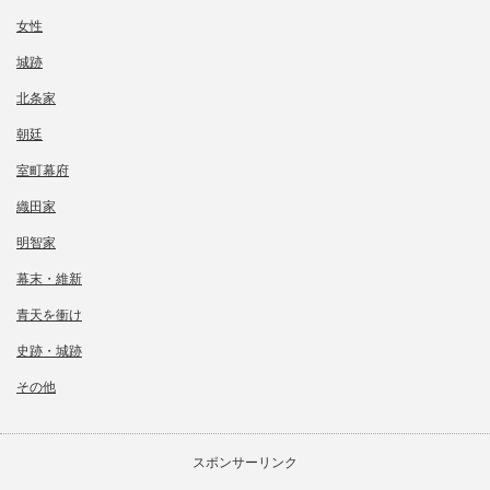
女性
城跡
北条家
朝廷
室町幕府
織田家
明智家
幕末・維新
青天を衝け
史跡・城跡
その他
スポンサーリンク