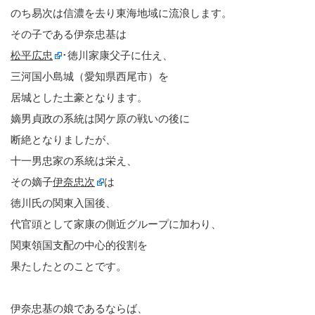
のち易次は信濃を去り東海地域に流浪します。
その子である伊奈忠基は
松平広忠
･徳川家康父子に仕え、
三河国小島城（愛知県西尾市）を
居城とした土豪となります。
嫡男貞政の系統は関ケ原の戦いの後に
断絶となりましたが、
十一男忠家の系統は栄え、
その嫡子
伊奈忠次
は
徳川氏の関東入国後、
代官頭として家康の側近グループに加わり、
関東領国支配の中心的役割を
果たしたとのことです。
伊奈忠基の娘であるならば、