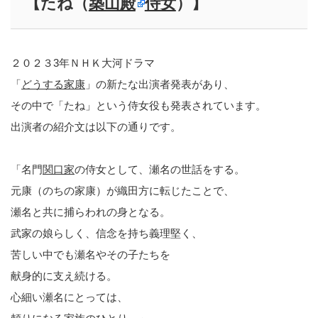
【たね（
築山殿
侍女
）】
２０２３3年ＮＨＫ大河ドラマ
「
どうする家康
」の新たな出演者発表があり、
その中で「たね」という侍女役も発表されています。
出演者の紹介文は以下の通りです。
「名門
関口家
の侍女として、瀬名の世話をする。
元康（のちの家康）が織田方に転じたことで、
瀬名と共に捕らわれの身となる。
武家の娘らしく、信念を持ち義理堅く、
苦しい中でも瀬名やその子たちを
献身的に支え続ける。
心細い瀬名にとっては、