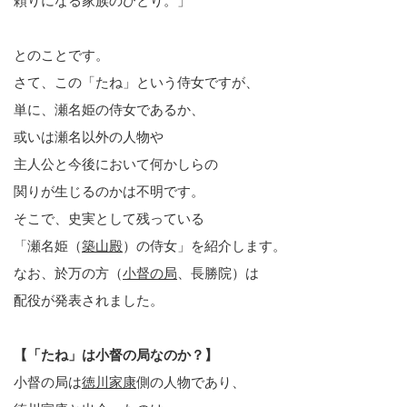
頼りになる家族のひとり。」
とのことです。
さて、この「たね」という侍女ですが、
単に、瀬名姫の侍女であるか、
或いは瀬名以外の人物や
主人公と今後において何かしらの
関りが生じるのかは不明です。
そこで、史実として残っている
「瀬名姫（
築山殿
）の侍女」を紹介します。
なお、於万の方（
小督の局
、長勝院）は
配役が発表されました。
【「たね」は小督の局なのか？】
小督の局は
徳川家康
側の人物であり、