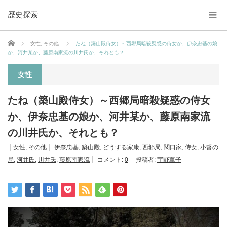
歴史探索
ホーム
女性
,
その他
たね（築山殿侍女）～西郷局暗殺疑惑の侍女か、伊奈忠基の娘
か、河井某か、藤原南家流の川井氏か、それとも？
女性
たね（築山殿侍女）～西郷局暗殺疑惑の侍女
か、伊奈忠基の娘か、河井某か、藤原南家流
の川井氏か、それとも？
女性
,
その他
伊奈忠基
,
築山殿
,
どうする家康
,
西郷局
,
関口家
,
侍女
,
小督の
局
,
河井氏
,
川井氏
,
藤原南家流
コメント:
0
投稿者:
宇野薫子