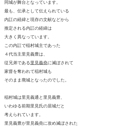
同城が舞台となっています。
最も、伝承として伝えられている
内訌の経緯と現存の文献などから
推定される内訌の経緯は
大きく異なっています。
この内訌で稲村城主であった
４代当主里見義豊は、
従兄弟である
里見義堯
に滅ぼされて
家督を奪われて稲村城も
そのまま廃城となったのでした。
稲村城は里見義通と里見義豊、
いわゆる前期里見氏の居城だと
考えられています。
里見義豊が里見義堯に攻め滅ぼされた