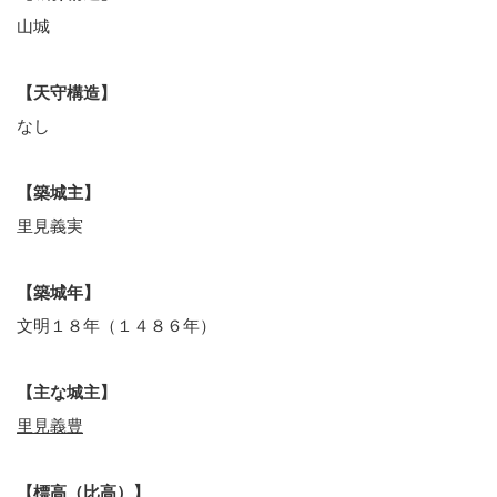
山城
【天守構造】
なし
【築城主】
里見義実
【築城年】
文明１８年（１４８６年）
【主な城主】
里見義豊
【標高（比高）】