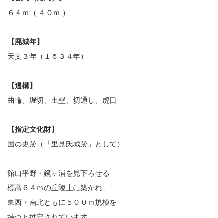
６４ｍ（ ４０ｍ ）
【廃城年】
天文３年（１５３４年）
【遺構】
曲輪、堀切、土塁、切通し、虎口
【指定文化財】
国の史跡（「里見氏城跡」として）
館山平野・鏡ヶ浦を見下ろせる
標高６４ｍの丘陵上に築かれ、
東西・南北ともに５００ｍ規模を
持つと推定されています。