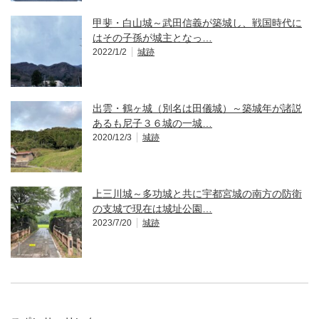
甲斐・白山城～武田信義が築城し、戦国時代に
はその子孫が城主となっ…
2022/1/2
城跡
出雲・鶴ヶ城（別名は田儀城）～築城年が諸説
あるも尼子３６城の一城…
2020/12/3
城跡
上三川城～多功城と共に宇都宮城の南方の防衛
の支城で現在は城址公園…
2023/7/20
城跡