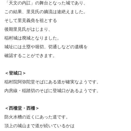
「天文の内訌」の舞台となった城であり、
この結果、里見氏の嫡流は途絶えました。
そして里見義堯を祖とする
後期里見氏がはじまり、
稲村城は廃城となりました。
城址には土塁や堀切、切通しなどの遺構を
確認することができます。
＜登城口＞
稲村院阿弥陀堂そばにある道が確実なようです。
内房線・稲踏切のそばに登城口があるようです。
＜西柵堂・西柵＞
防火水槽の近くにあった道です。
頂上の城山まで道が続いているかは