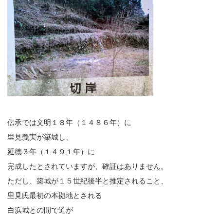
伝承では文明１８年（１４８６年）に
里見義実が築城し、
延徳３年（１４９１年）に
完成したとされていますが、確証はありません。
ただし、築城が１５世紀後半と推定されること、
里見氏最初の本拠地とされる
白浜城との間で道が