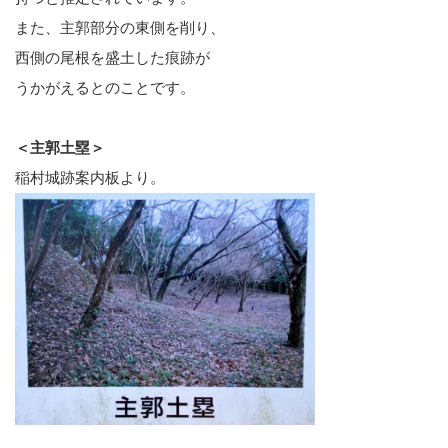
また、主郭部分の東側を削り、
西側の尾根を盛土した痕跡が
うかがえるとのことです。
＜主郭土塁＞
稲村城跡案内板より。