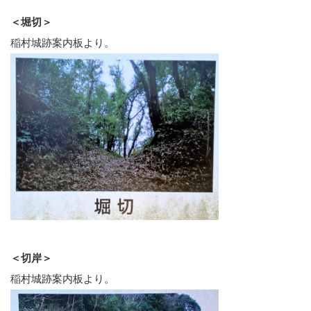
＜堀切＞
稲村城跡案内板より。
＜切岸＞
稲村城跡案内板より。