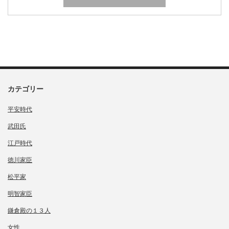
カテゴリー
平安時代
武田氏
江戸時代
徳川家臣
松平家
明智家臣
鎌倉殿の１３人
女性