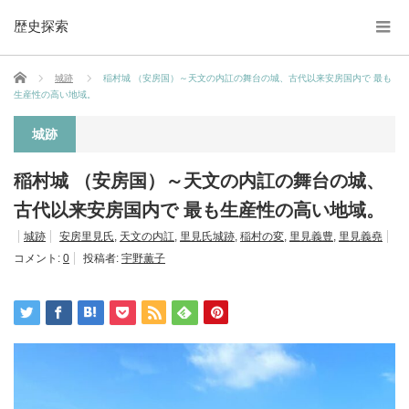
歴史探索
ホーム
城跡
稲村城 （安房国）～天文の内訌の舞台の城、古代以来安房国内で 最も
生産性の高い地域。
城跡
稲村城 （安房国）～天文の内訌の舞台の城、
古代以来安房国内で 最も生産性の高い地域。
城跡
安房里見氏
,
天文の内訌
,
里見氏城跡
,
稲村の変
,
里見義豊
,
里見義堯
コメント:
0
投稿者:
宇野薫子