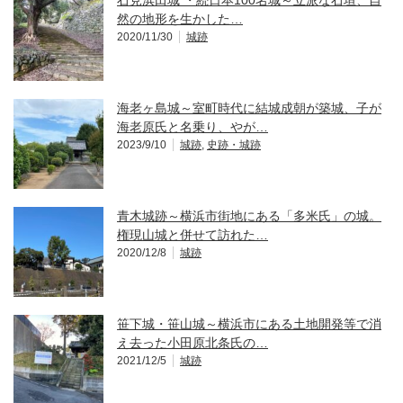
然の地形を生かした…
2020/11/30
城跡
海老ヶ島城～室町時代に結城成朝が築城、子が
海老原氏と名乗り、やが…
2023/9/10
城跡
,
史跡・城跡
青木城跡～横浜市街地にある「多米氏」の城。
権現山城と併せて訪れた…
2020/12/8
城跡
笹下城・笹山城～横浜市にある土地開発等で消
え去った小田原北条氏の…
2021/12/5
城跡