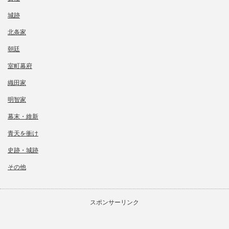
城跡
北条家
朝廷
室町幕府
織田家
明智家
幕末・維新
青天を衝け
史跡・城跡
その他
スポンサーリンク