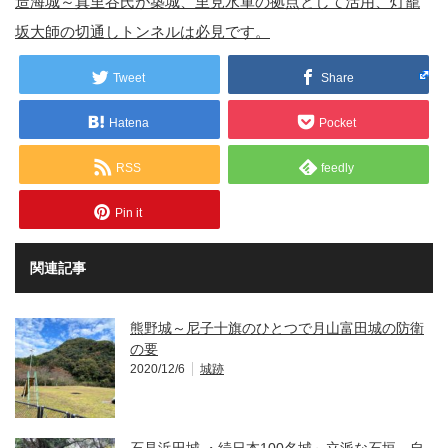
造海城～真里谷氏が築城、里見水軍の拠点として活用、灯籠
坂大師の切通しトンネルは必見です。
Tweet
Share
Hatena
Pocket
RSS
feedly
Pin it
関連記事
熊野城～尼子十旗のひとつで月山富田城の防衛
の要
2020/12/6
城跡
石見浜田城 ・続日本100名城～立派な石垣、自