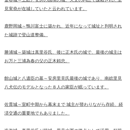
見実堯が在城していたと云われています。
鹿野岡城～鴨川富士に築かれ、近年になって城址と判明され
た城跡で登山道整備。
勝浦城～築城は真里谷氏、後に正木氏の城で、最後の城主は
お万と三浦為春の父の正木頼忠。
館山城と八遺臣の墓～安房里見氏最後の城であり、南総里見
八犬伝のモデルとなった８人の家臣が眠っています。
佐貫城～室町中期から幕末まで 城主が替わりながら存続、経
済交通の重要地でもありました。