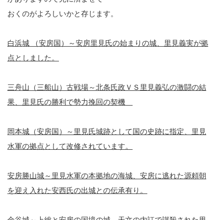
おくのがよろしいかと存じます。
白浜城 （安房国）～安房里見氏の始まりの城、里見義実が拠
点としました。
三舟山（三船山）古戦場～北条氏政ＶＳ里見義弘の激闘の結
果、里見氏の勝利で勢力挽回の契機
岡本城（安房国）～里見氏城跡として国の史跡に指定、里見
水軍の拠点として改修されています。
安房勝山城～里見水軍の本拠地の海城、安房に逃れた源頼朝
を迎え入れた安西氏の出城との伝承有り。
金谷城～上総と安房の国境の城、天文の内訌で謀殺された里