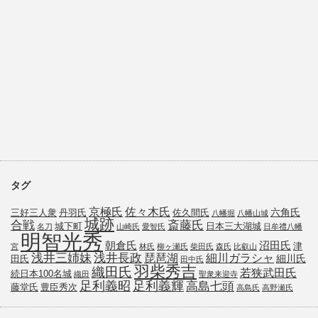
タグ
京極氏
佐々木氏
六角氏
三好三人衆
丹羽氏
佐久間氏
八幡堀
八幡山城
城跡
斎藤氏
合戦
城下町
日本三大湖城
名刀
山崎氏
愛智氏
日牟禮八幡
明智光秀
朝倉氏
沼田氏
津
宮
林氏
柳ヶ瀬氏
柴田氏
森氏
比叡山
浅井三姉妹
浅井長政
琵琶湖
細川ガラシャ
細川氏
田氏
田中氏
羽柴秀吉
織田氏
若狭武田氏
続日本100名城
織田
聖衆来迎寺
足利義昭
足利義輝
高島七頭
藤堂氏
豊臣秀次
高島氏
高野瀬氏