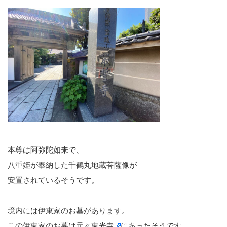
本尊は阿弥陀如来で、
八重姫が奉納した千鶴丸地蔵菩薩像が
安置されているそうです。
境内には
伊東家
のお墓があります。
この伊東家のお墓は元々
東光寺
にあったそうです。