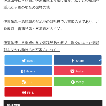
伊豆山神社～頼朝が伊東祐親より逃げ込み、政子との逢瀬を
重ねた伊豆の地名の発祥の地
伊東佑親～源頼朝の配流地の監視役で八重姫の父であり、北
条義時・曽我兄弟・三浦義村の祖父。
伊東佑清～八重姫の兄で曽我兄弟の叔父、親交のあった源頼
朝を父から助けるが平家方につく。
Tweet
Share
Hatena
Pocket
RSS
feedly
Pin it
関連記事