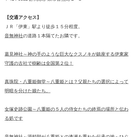
【交通アクセス】
ＪＲ「伊東」駅より徒歩１５分程度。
音無神社
の道路１本隔てたお隣です。
葛見神社～神の手のような巨大なクスノキが鎮座する伊東家
守護の古社で樹齢は全国第２位！
真珠院・八重姫御堂～八重姫とは？父親たちの選択によって
明暗を分けた娘たち。
女塚史跡公園～八重姫の５人の侍女たちの終焉の場所と伝わ
る処です
音無神社～源頼朝が八重姫との逢瀬を重ねた伝承の地～ひぐ