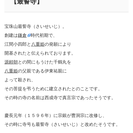
【最誓寺】
宝珠山最誓寺（さいせいじ）。
創建は
鎌倉
時代初期で、
江間小四郎と
八重姫
の発願により
開基されたと伝えられております。
源頼朝
との間にもうけた千鶴丸を
八重姫
の父親である伊東祐親に
よって殺され、
その菩提を弔うために建立されたとのことです。
その時の寺の名前は西成寺で真言宗であったそうです。
慶長元年（１５９６年）に宗銀が曹洞宗に改修し、
その時に寺号も最誓寺（さいせいじ）と改めたそうです。