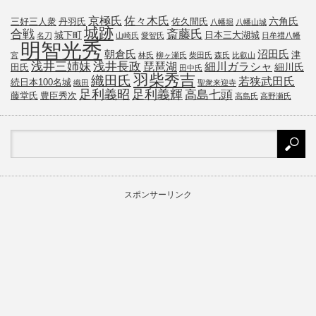
京極氏
佐々木氏
六角氏
三好三人衆
丹羽氏
佐久間氏
八幡堀
八幡山城
城跡
斎藤氏
合戦
城下町
日本三大湖城
名刀
山崎氏
愛智氏
日牟禮八幡
明智光秀
朝倉氏
沼田氏
津
宮
林氏
柳ヶ瀬氏
柴田氏
森氏
比叡山
浅井三姉妹
浅井長政
琵琶湖
細川ガラシャ
細川氏
田氏
田中氏
羽柴秀吉
織田氏
若狭武田氏
続日本100名城
織田
聖衆来迎寺
足利義昭
足利義輝
高島七頭
藤堂氏
豊臣秀次
高島氏
高野瀬氏
スポンサーリンク