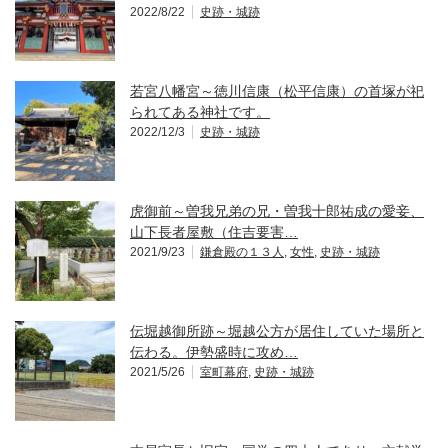
2022/8/22
史跡・城跡
若宮八幡宮～徳川信康（松平信康）の首塚が祀
られてある神社です。
2022/12/3
史跡・城跡
虎御前～曽我兄弟の兄・曽我十郎祐成の愛妾、
山下長者屋敷（住吉要害…
2021/9/23
鎌倉殿の１３人
,
女性
,
史跡・城跡
伝堀越御所跡～堀越公方が居住していた場所と
伝わる。伊勢盛時に攻め…
2021/5/26
室町幕府
,
史跡・城跡