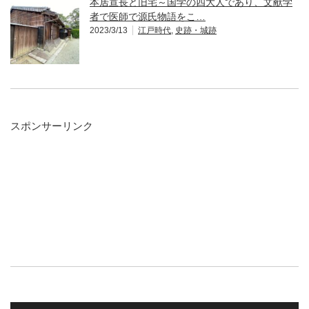
本居宣長と旧宅～国学の四大人であり、文献学
者で医師で源氏物語をこ…
2023/3/13
江戸時代
,
史跡・城跡
スポンサーリンク