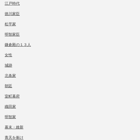
江戸時代
徳川家臣
松平家
明智家臣
鎌倉殿の１３人
女性
城跡
北条家
朝廷
室町幕府
織田家
明智家
幕末・維新
青天を衝け