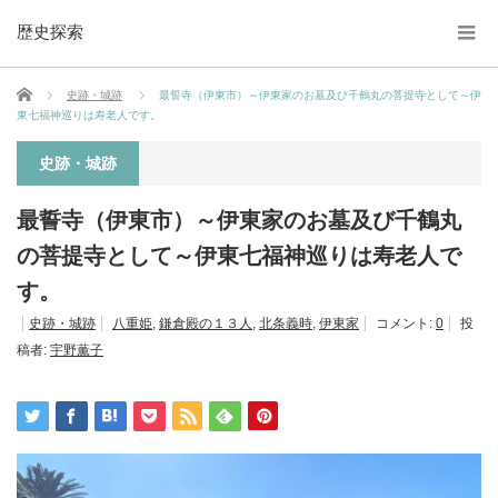
歴史探索
ホーム
史跡・城跡
最誓寺（伊東市）～伊東家のお墓及び千鶴丸の菩提寺として～伊
東七福神巡りは寿老人です。
史跡・城跡
最誓寺（伊東市）～伊東家のお墓及び千鶴丸
の菩提寺として～伊東七福神巡りは寿老人で
す。
史跡・城跡
八重姫
,
鎌倉殿の１３人
,
北条義時
,
伊東家
コメント:
0
投
稿者:
宇野薫子