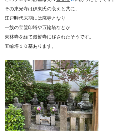
その東光寺は伊東氏の衰えと共に、
江戸時代末期には廃寺となり
一族の宝篋印塔や五輪塔などが
東林寺を経て最誓寺に移されたそうです。
五輪塔１０基あります。