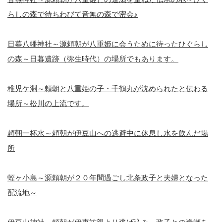
らしの森で待ちわびて音無の森で密会♪
日暮八幡神社～源頼朝が八重姫に会うために待ったひぐらし
の森～日暮遺跡（弥生時代）の場所でもあります。
稚児ケ淵～頼朝と八重姫の子・千鶴丸が沈められたと伝わる
場所～松川の上流です。
頼朝一杯水～頼朝が伊豆山への逃避中に休息し水を飲んだ場
所
蛭ヶ小島～源頼朝が２０年間過ごし北条政子と夫婦となった
配流地～