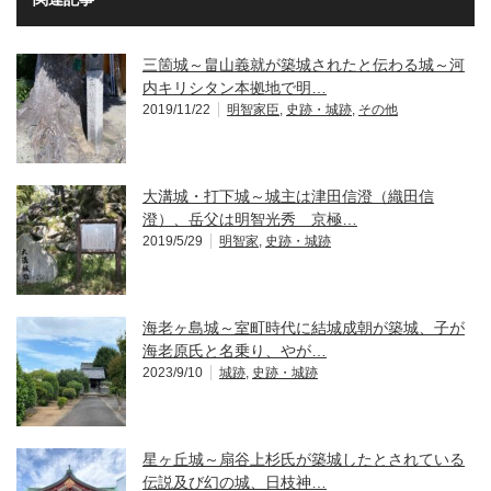
三箇城～畠山義就が築城されたと伝わる城～河
内キリシタン本拠地で明…
2019/11/22
明智家臣
,
史跡・城跡
,
その他
大溝城・打下城～城主は津田信澄（織田信
澄）、岳父は明智光秀 京極…
2019/5/29
明智家
,
史跡・城跡
海老ヶ島城～室町時代に結城成朝が築城、子が
海老原氏と名乗り、やが…
2023/9/10
城跡
,
史跡・城跡
星ヶ丘城～扇谷上杉氏が築城したとされている
伝説及び幻の城、日枝神…