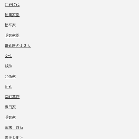
江戸時代
徳川家臣
松平家
明智家臣
鎌倉殿の１３人
女性
城跡
北条家
朝廷
室町幕府
織田家
明智家
幕末・維新
青天を衝け