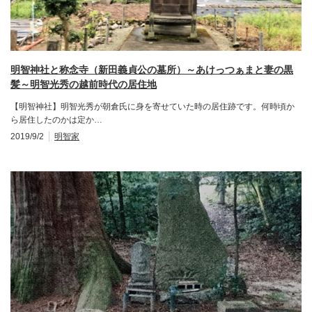
明智神社と称念寺（新田義貞公の墓所）～あけっつぁまと妻の黒
髪～明智光秀の越前時代の居住地
【明智神社】明智光秀が朝倉氏に身を寄せていた時の居住跡です。何時頃か
ら居住したのかは定か…
2019/9/2
明智家