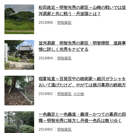
松田政近～明智光秀の家臣～山崎の戦いでは並
河易家と共に戦う・丹波国とは？
2019/8/6
明智家臣
並河易家 明智光秀の家臣・明智掃部 道路事
情に詳しく光秀をナビする
2019/8/4
明智家臣
稲富祐直～百発百中の砲術家～細川ガラシャを
おいて逃げたけど、やがては徳川幕府の鉄砲方
に！
2019/8/2
明智家臣
,
その他
一色義定と一色義道・義清～かつての幕府の四
職～明智光秀に味方し丹後一色氏は散りゆく
2019/8/2
明智家臣