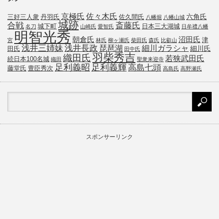
京極氏
佐々木氏
六角氏
三好三人衆
丹羽氏
佐久間氏
八幡堀
八幡山城
城跡
斎藤氏
合戦
城下町
日本三大湖城
名刀
山崎氏
愛智氏
日牟禮八幡
明智光秀
朝倉氏
沼田氏
津
宮
林氏
柳ヶ瀬氏
柴田氏
森氏
比叡山
浅井三姉妹
浅井長政
琵琶湖
細川ガラシャ
細川氏
田氏
田中氏
羽柴秀吉
織田氏
若狭武田氏
続日本100名城
織田
聖衆来迎寺
足利義昭
足利義輝
高島七頭
藤堂氏
豊臣秀次
高島氏
高野瀬氏
スポンサーリンク