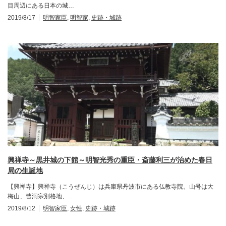
目周辺にある日本の城…
2019/8/17
明智家臣
,
明智家
,
史跡・城跡
興禅寺～黒井城の下館～明智光秀の重臣・斎藤利三が治めた春日
局の生誕地
【興禅寺】興禅寺（こうぜんじ）は兵庫県丹波市にある仏教寺院。山号は大
梅山、曹洞宗別格地、…
2019/8/12
明智家臣
,
女性
,
史跡・城跡