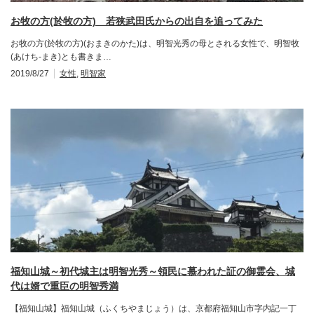
お牧の方(於牧の方) 若狭武田氏からの出自を追ってみた
お牧の方(於牧の方)(おまきのかた)は、明智光秀の母とされる女性で、明智牧
(あけち-まき)とも書きま…
2019/8/27
女性
,
明智家
福知山城～初代城主は明智光秀～領民に慕われた証の御霊会、城
代は婿で重臣の明智秀満
【福知山城】福知山城（ふくちやまじょう）は、京都府福知山市字内記一丁