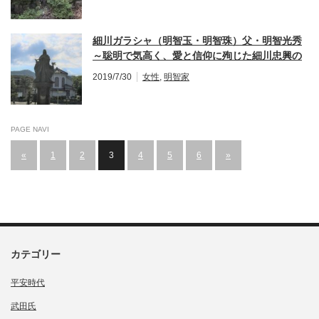
細川ガラシャ（明智玉・明智珠）父・明智光秀
～聡明で気高く、愛と信仰に殉じた細川忠興の
正室
2019/7/30
女性
,
明智家
PAGE NAVI
«
1
2
3
4
5
6
»
カテゴリー
平安時代
武田氏