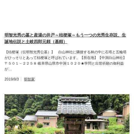
明智光秀の墓と産湯の井戸～桔梗塚～もう一つの光秀生存説、生
誕地伝説と土岐四郎元頼（基頼）
【桔梗塚（伝明智光秀公墓）】 白山神社に隣接する林の中に石塔と五輪塔
がひっそりとあって桔梗塚と呼ばれています。【所在地】【中洞白山神社】
〒５０１－２２５８ 岐阜県山県市中洞１０２０★学問と出世祈願の御利益
が…
2019/9/3
明智家