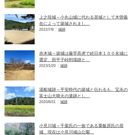
上之段城～小丸山城に代わる居城として木曽義
在によって築城されまし…
2022/7/9
城跡
赤木城～築城は藤堂高虎で続日本１００名城に
選定、田平子峠刑場跡と…
2023/1/20
城跡
湯船城跡～平安時代の築城と伝わるも、宝永の
富士山大噴火の遺跡とし…
2020/8/31
城跡
小見川城～千葉氏の一族である粟飯原氏の居
城、現在は小見川城山公園…