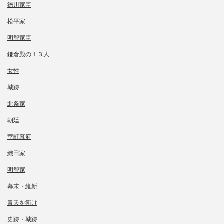
徳川家臣
松平家
明智家臣
鎌倉殿の１３人
女性
城跡
北条家
朝廷
室町幕府
織田家
明智家
幕末・維新
青天を衝け
史跡・城跡