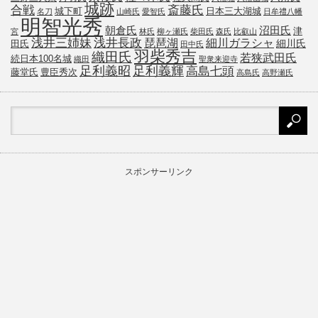
城跡
斎藤氏
合戦
城下町
日本三大湖城
名刀
山崎氏
愛智氏
日牟禮八幡
明智光秀
朝倉氏
沼田氏
津
宮
林氏
柳ヶ瀬氏
柴田氏
森氏
比叡山
浅井三姉妹
浅井長政
琵琶湖
細川ガラシャ
細川氏
田氏
田中氏
羽柴秀吉
織田氏
若狭武田氏
続日本100名城
織田
聖衆来迎寺
足利義昭
足利義輝
高島七頭
藤堂氏
豊臣秀次
高島氏
高野瀬氏
スポンサーリンク