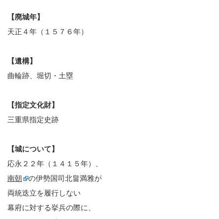
【廃城年】
天正４年（１５７６年）
【遺構】
曲輪跡、堀切・土塁
【指定文化財】
三重県指定史跡
【城について】
応永２２年（１４１５年）、
南朝
の伊勢国司北畠満雅が
両統迭立を履行しない
幕府に対する挙兵の際に、