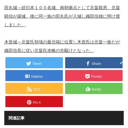
田丸城～続日本１００名城、南朝拠点として北畠親房、北畠
顕信が築城、後に同一族の田丸氏が入城し織田信雄に明け渡
しました。
木造城～北畠氏領域の最北端に位置し木造氏は北畠一族だが
織田信長に従い北畠氏攻略の先駆けとなった。
Tweet
Share
Hatena
Pocket
RSS
feedly
Pin it
関連記事