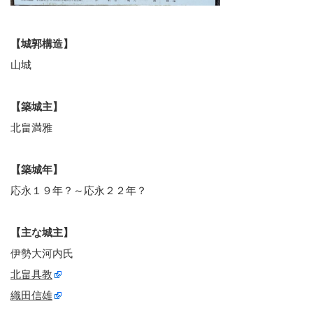
【城郭構造】
山城
【築城主】
北畠満雅
【築城年】
応永１９年？～応永２２年？
【主な城主】
伊勢大河内氏
北畠具教
織田信雄