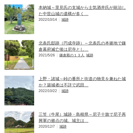
本納城～里見氏の支城から士気酒井氏が統治し
た中世山城の遺構が多く…
2022/10/14
城跡
北条氏邸跡（円成寺跡）～北条氏の本拠地で鎌
倉幕府滅亡後は尼寺とし…
2021/5/26
鎌倉殿の１３人
,
城跡
上野・諸城～峠の番所と街道の物見を兼ねた城
か？築城者は不詳で武田…
2022/10/22
城跡
三笠（牛尾）城跡・島根県～尼子十旗で尼子再
興軍の拠点の城。城主は…
2020/12/7
城跡