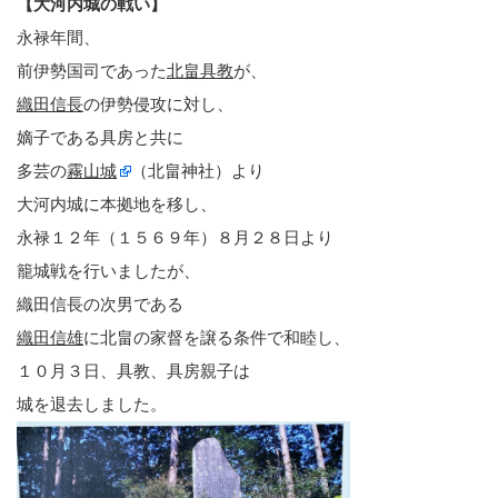
【大河内城の戦い】
永禄年間、
前伊勢国司であった
北畠具教
が、
織田信長
の伊勢侵攻に対し、
嫡子である具房と共に
多芸の
霧山城
（北畠神社）より
大河内城に本拠地を移し、
永禄１２年（１５６９年）８月２８日より
籠城戦を行いましたが、
織田信長の次男である
織田信雄
に北畠の家督を譲る条件で和睦し、
１０月３日、具教、具房親子は
城を退去しました。