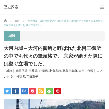
歴史探索
ホーム
城跡
大河内城～大河内御所と呼ばれた北畠三御所の中でも代々の筆頭格で、
宗家が絶えた際には継ぐ立場でした。
城跡
大河内城～大河内御所と呼ばれた北畠三御所
の中でも代々の筆頭格で、 宗家が絶えた際に
は継ぐ立場でした。
城跡
織田信雄
,
三重県
,
北畠氏
,
北畠具教
,
北畠三御所
,
大河内合戦
コメ
ント:
0
投稿者:
宇野薫子