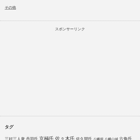
その他
スポンサーリンク
タグ
京極氏
佐々木氏
六角氏
三好三人衆
丹羽氏
佐久間氏
八幡堀
八幡山城