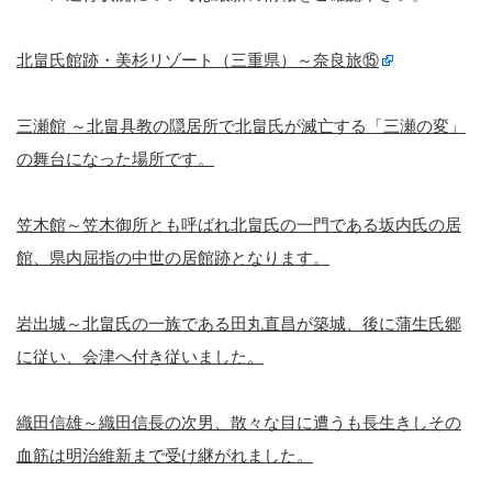
北畠氏館跡・美杉リゾート（三重県）～奈良旅⑮
三瀬館 ～北畠具教の隠居所で北畠氏が滅亡する「三瀬の変」
の舞台になった場所です。
笠木館～笠木御所とも呼ばれ北畠氏の一門である坂内氏の居
館、県内屈指の中世の居館跡となります。
岩出城～北畠氏の一族である田丸直昌が築城、後に蒲生氏郷
に従い、会津へ付き従いました。
織田信雄～織田信長の次男、散々な目に遭うも長生きしその
血筋は明治維新まで受け継がれました。