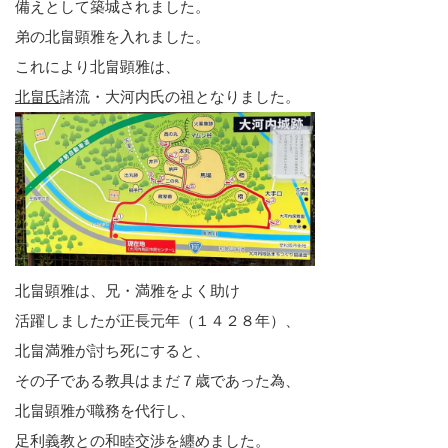
備えとして築城されました。
弟の北畠顕雅を入れました。
これにより北畠顕雅は、
北畠氏
諸流・大河内氏の祖となりました。
北畠顕雅は、兄・満雅をよく助け
活躍しましたが正長元年（１４２８年）、
北畠満雅が討ち死にすると、
その子である教具はまだ７歳であった為、
北畠顕雅が職務を代行し、
足利義教との和睦交渉を纏めました。