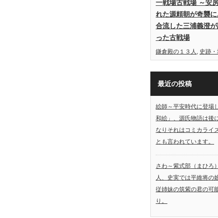
一戦場古戦場 ～安
れた源頼朝が奇襲に
合流した三浦義澄が
った古戦場
鎌倉殿の１３人
,
史跡・
最近の投稿
絵師～平安時代に登場
和絵」、源氏物語は後
なりそれはコミカライ
とも言われています。
さわ～紫式部（まひろ
人、史実では平維将の
従姉妹の筑紫の君の可
り。