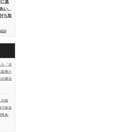
房に逃
あい、
討ち取
城跡
した「大
に絵巻と
ズの原点
）の友
娘である
能性あ