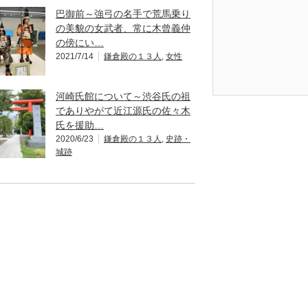
巴御前～強弓の名手で荒馬乗り
の美貌の女武者、常に木曾義仲
の傍にい…
2021/7/14
鎌倉殿の１３人
,
女性
河崎氏館について～渋谷氏の祖
でありやがて近江源氏の佐々木
氏を援助…
2020/6/23
鎌倉殿の１３人
,
史跡・
城跡