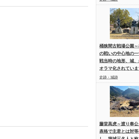
桶狭間古戦場公園～
の戦いの中心地の一
戦当時の地形、城、
オラマ化されていま
史跡・城跡
藤堂高虎～渡り奉公
表格で主君とは対等
し、築城三名人と称