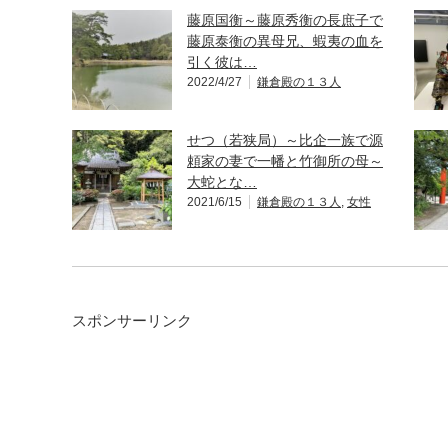
藤原国衡～藤原秀衡の長庶子で
藤原泰衡の異母兄、蝦夷の血を
引く彼は…
2022/4/27
鎌倉殿の１３人
せつ（若狭局）～比企一族で源
頼家の妻で一幡と竹御所の母～
大蛇とな…
2021/6/15
鎌倉殿の１３人
,
女性
スポンサーリンク