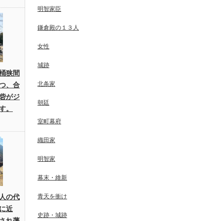
明智家臣
鎌倉殿の１３人
女性
城跡
桶狭間
北条家
つ、合
砦がジ
朝廷
す。
室町幕府
織田家
明智家
幕末・維新
人の代
青天を衝け
に近
史跡・城跡
され藩