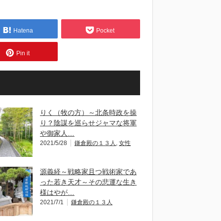
Hatena
Pocket
Pin it
りく（牧の方）～北条時政を操
り？陰謀を巡らせジャマな将軍
や御家人…
2021/5/28
鎌倉殿の１３人
,
女性
源義経～戦略家且つ戦術家であ
った若き天才～その悲運な生き
様はやが…
2021/7/1
鎌倉殿の１３人