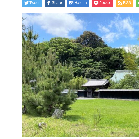
Tweet
Share
Hatena
Pocket
RSS