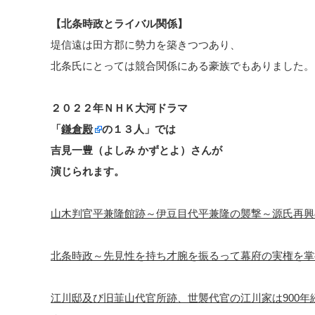
【北条時政とライバル関係】
堤信遠は田方郡に勢力を築きつつあり、
北条氏にとっては競合関係にある豪族でもありました。
２０２２年ＮＨＫ大河ドラマ
「
鎌倉殿
の１３人」では
吉見一豊（よしみ かずとよ）さんが
演じられます。
山木判官平兼隆館跡～伊豆目代平兼隆の襲撃～源氏再興
北条時政～先見性を持ち才腕を振るって幕府の実権を掌
江川邸及び旧韮山代官所跡、世襲代官の江川家は900