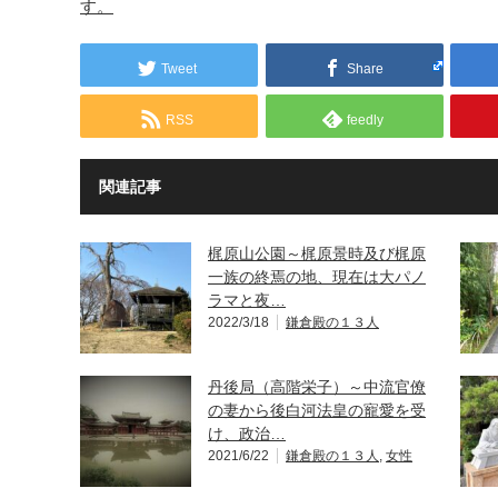
す。
Tweet
Share
RSS
feedly
関連記事
梶原山公園～梶原景時及び梶原
一族の終焉の地、現在は大パノ
ラマと夜…
2022/3/18
鎌倉殿の１３人
丹後局（高階栄子）～中流官僚
の妻から後白河法皇の寵愛を受
け、政治…
2021/6/22
鎌倉殿の１３人
,
女性