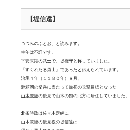
【堤信遠】
つつみのぶとお、と読みます。
生年は不詳です。
平安末期の武士で、堤権守と称していました。
「すぐれたる勇士」であったと伝えられています。
治承４年（１１８０年）８月、
源頼朝
の挙兵に当たって最初の攻撃目標となった
山木兼隆
の後見で山木の館の北方に居住していました。
北条時政
は佐々木定綱に
山木兼隆の後見役の堤信遠は