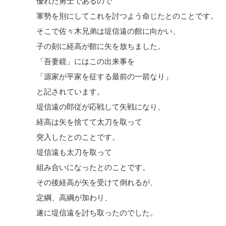
優れた勇士であるので
軍勢を別にしてこれを討つよう命じたとのことです。
そこで佐々木兄弟は堤信遠の館に向かい、
子の刻に経高が館に矢を放ちました。
「吾妻鏡」にはこの出来事を
「源家が平家を征する最前の一箭なり」
と記されています。
堤信遠の郎従が応戦して矢戦になり、
経高は矢を捨てて太刀を取って
突入したとのことです。
堤信遠も太刀を取って
組み合いになったとのことです。
その後経高が矢を受けて倒れるが、
定綱、高綱が加わり、
遂に堤信遠を討ち取ったのでした。