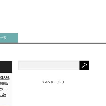
事一覧
淵古戦
スポンサーリンク
吉良氏
の一
い敗