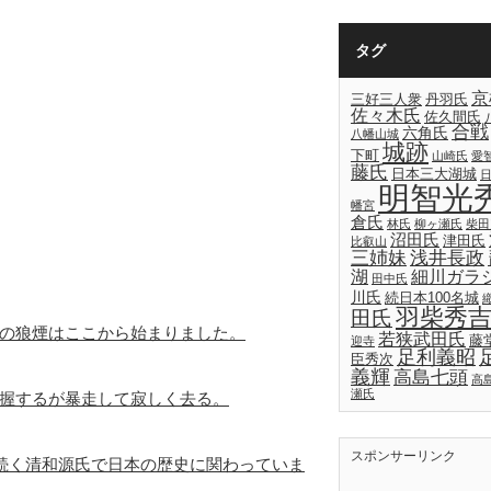
タグ
京
三好三人衆
丹羽氏
佐々木氏
佐久間氏
合戦
六角氏
八幡山城
城跡
下町
山崎氏
愛
藤氏
日本三大湖城
明智光
幡宮
倉氏
林氏
柳ヶ瀬氏
柴田
沼田氏
津田氏
比叡山
三姉妹
浅井長政
湖
細川ガラ
田中氏
川氏
続日本100名城
羽柴秀
田氏
の狼煙はここから始まりました。
若狭武田氏
藤
迎寺
足利義昭
臣秀次
義輝
高島七頭
高
瀬氏
握するが暴走して寂しく去る。
スポンサーリンク
年続く清和源氏で日本の歴史に関わっていま