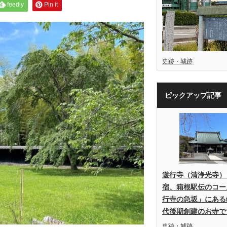
feedly
Pin it
史跡・城跡
ピックアップ記事
遊行寺（清浄光寺）
宿、箱根駅伝のコー
行寺の急坂」にある
代後期創建のお寺で
史跡・城跡