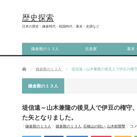
歴史探索
日本の歴史・鎌倉時代・戦国時代・幕末・史跡など
鎌倉殿の１３人
北条家
幕末
ホーム
鎌倉殿の１３人
堤信遠～山木兼隆の後見人で伊豆の権
鎌倉殿の１３人
堤信遠～山木兼隆の後見人で伊豆の権守
た矢となりました。
鎌倉殿の１３人
鎌倉殿の１３人
,
石橋山の戦い
,
山木館襲撃
コメ