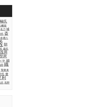
極氏
八幡堀
城
名刀
斎
智氏
日牟禮八
秀
朝
氏
森氏
浅井
琵琶
シャ
細
織
織田
吉
聖衆来
堂氏
豊
足利
島氏
高野