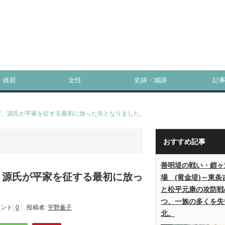
・維新
女性
史跡・城跡
記
守、源氏が平家を征する最初に放った矢となりました。
おすすめ記事
善明堤の戦い・鎧ヶ
、源氏が平家を征する最初に放っ
場 (黄金堤)～東条
と松平元康の攻防戦
つ、一族の多くを失
ント:
0
投稿者:
宇野薫子
北。