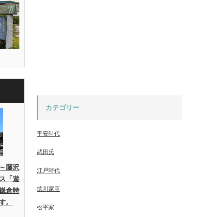
カテゴリー
平安時代
武田氏
～藤沢
江戸時代
ス「遊
徳川家臣
鎌倉時
す。
松平家