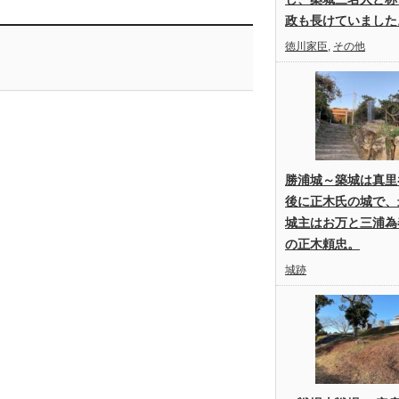
政も長けていました
徳川家臣
,
その他
勝浦城～築城は真里
後に正木氏の城で、
城主はお万と三浦為
の正木頼忠。
城跡