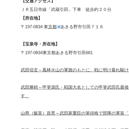
【交通アクセス】
ＪＲ五日市線「武蔵引田」下車 徒歩約２０分
【所在地】
〒197-0834 東
京都
あきる野市引田７１６
【宝泉寺・所在地】
〒197-0834東京都あきる野市引田681
武田信玄～風林火山の軍旗のもとに、戦に明け暮れ駆け
武田勝頼～甲斐源氏・戦国大名としての甲斐武田氏最後
す。
山県（飯富）昌景～武田家重臣の筆頭格で部隊の軍装「