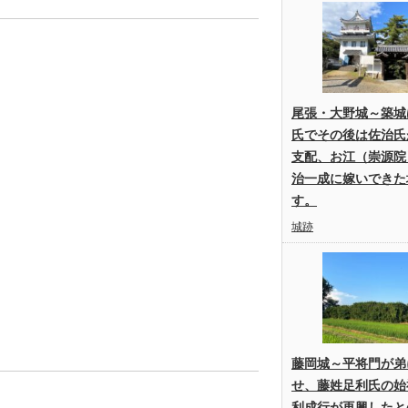
尾張・大野城～築城
氏でその後は佐治氏
支配、お江（崇源院
治一成に嫁いできた
す。
城跡
藤岡城～平将門が弟
せ、藤姓足利氏の始
利成行が再興したと