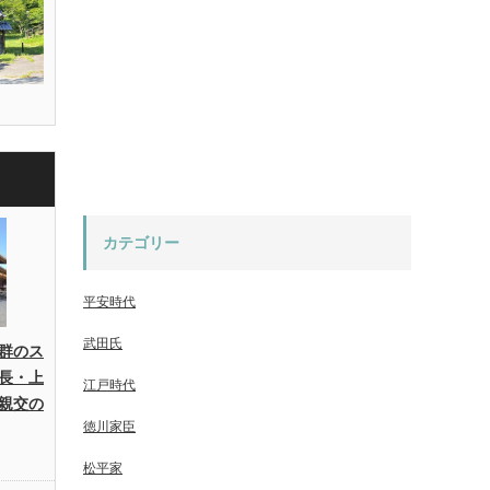
カテゴリー
平安時代
武田氏
群のス
長・上
江戸時代
親交の
徳川家臣
松平家