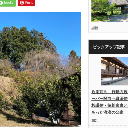
feedly
Pin it
城跡
ピックアップ記事
近衛前久 行動力抜
ーパー関白～織田信
杉謙信・徳川家康と
あった流浪の公家
朝廷