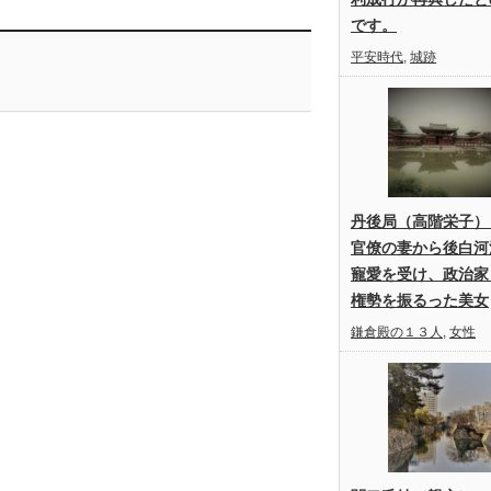
です。
平安時代
,
城跡
丹後局（高階栄子）
官僚の妻から後白河
寵愛を受け、政治家
権勢を振るった美女
鎌倉殿の１３人
,
女性