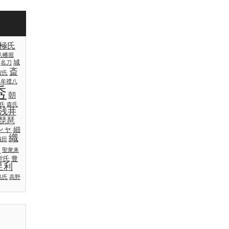
極氏
八幡堀
城
名刀
斎
智氏
日牟禮八
秀
朝
氏
森氏
浅井
琵琶
シャ
細
織
織田
吉
聖衆来
堂氏
豊
足利
島氏
高野