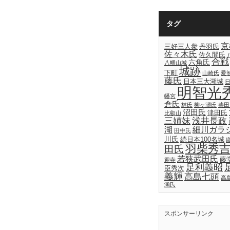
タグ
京
三好三人衆
丹羽氏
佐々木氏
佐久間氏
合戦
六角氏
八幡山城
城跡
下町
山崎氏
愛
藤氏
日本三大湖城
明智光
幡宮
倉氏
林氏
柳ヶ瀬氏
柴田
沼田氏
津田氏
比叡山
三姉妹
浅井長政
湖
細川ガラ
田中氏
川氏
続日本100名城
羽柴秀
田氏
若狭武田氏
藤
迎寺
足利義昭
臣秀次
義輝
高島七頭
高
瀬氏
スポンサーリンク