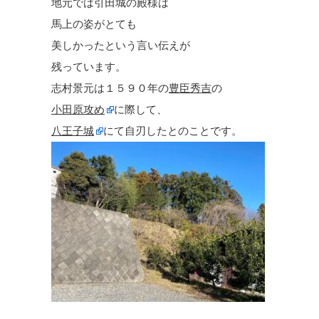
地元では引田城の殿様は
馬上の姿がとても
美しかったという言い伝えが
残っています。
志村景元は１５９０年の
豊臣秀吉
の
小田原攻め
に際して、
八王子城
にて自刃したとのことです。