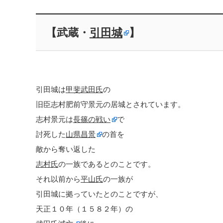
【武蔵・
引田城
】
引田城は
甲斐武田氏
の
旧臣志村肥前守景元の居城とされています。
志村景元は
長篠の戦い
で
討死した
山県昌景
の首を
敵から奪い返した
志村氏
の一族であるとのことです。
それ以前から
平山氏
の一族が
引田城に拠っていたとのことですが、
天正１０年（１５８２年）の