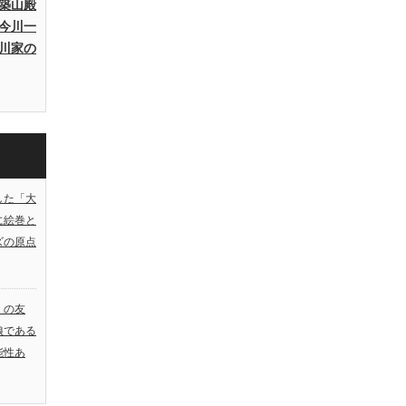
築山殿
今川一
川家の
した「大
に絵巻と
ズの原点
）の友
娘である
能性あ