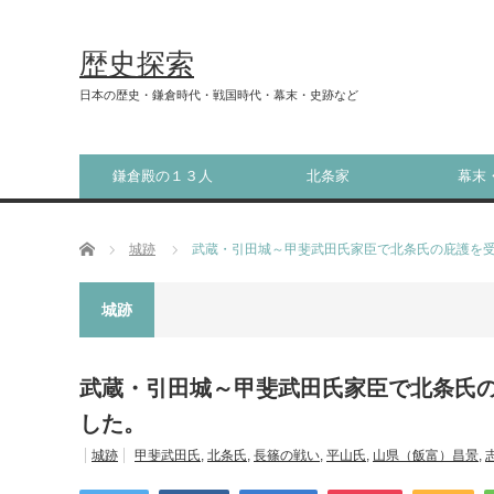
歴史探索
日本の歴史・鎌倉時代・戦国時代・幕末・史跡など
鎌倉殿の１３人
北条家
幕末
ホーム
城跡
武蔵・引田城～甲斐武田氏家臣で北条氏の庇護を
城跡
武蔵・引田城～甲斐武田氏家臣で北条氏
した。
城跡
甲斐武田氏
,
北条氏
,
長篠の戦い
,
平山氏
,
山県（飯富）昌景
,