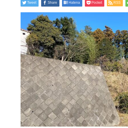
Tweet
Share
Hatena
Pocket
RSS