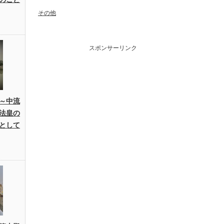
その他
スポンサーリンク
～中流
法皇の
として