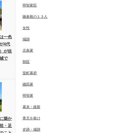
明智家臣
鎌倉殿の１３人
女性
は一色
城跡
が4代
北条家
）が佐
城で
朝廷
室町幕府
織田家
明智家
幕末・維新
に築か
青天を衝け
祖・足
史跡・城跡
のこと