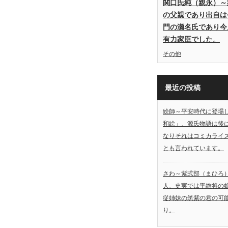
関口氏純（親永）～
の父親であり出自は
門の瀬名氏であり今
有力家臣でした。
その他
最近の投稿
絵師～平安時代に登場
和絵」、源氏物語は後
なりそれはコミカライ
とも言われています。
さわ～紫式部（まひろ
人、史実では平維将の
従姉妹の筑紫の君の可
り。