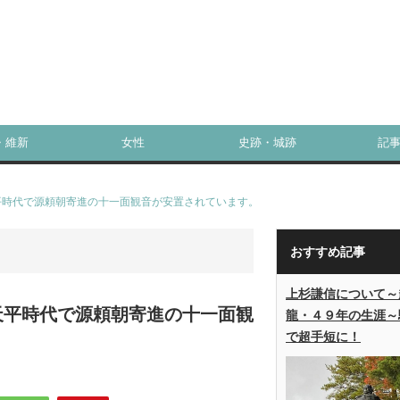
・維新
女性
史跡・城跡
記
平時代で源頼朝寄進の十一面観音が安置されています。
おすすめ記事
上杉謙信について～
天平時代で源頼朝寄進の十一面観
龍・４９年の生涯～
で超手短に！