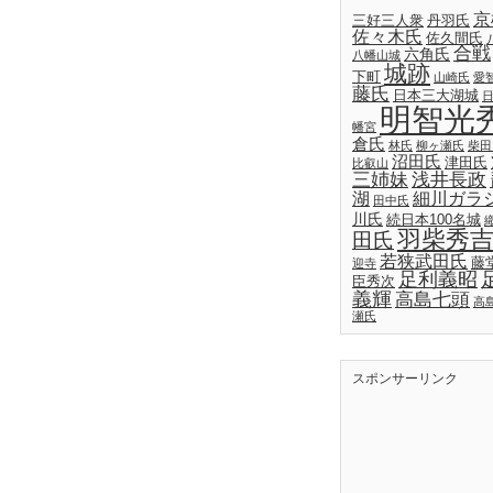
京
三好三人衆
丹羽氏
佐々木氏
佐久間氏
合戦
六角氏
八幡山城
城跡
下町
山崎氏
愛
藤氏
日本三大湖城
明智光
幡宮
倉氏
林氏
柳ヶ瀬氏
柴田
沼田氏
津田氏
比叡山
三姉妹
浅井長政
湖
細川ガラ
田中氏
川氏
続日本100名城
羽柴秀
田氏
若狭武田氏
藤
迎寺
足利義昭
臣秀次
義輝
高島七頭
高
瀬氏
スポンサーリンク