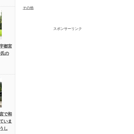
その他
スポンサーリンク
宇都宮
子氏の
宮で和
ていま
うし