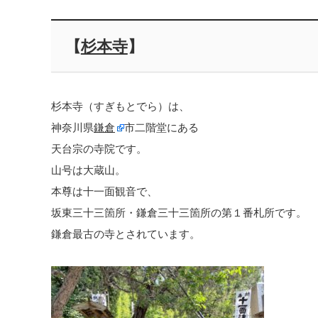
【
杉本寺
】
杉本寺（すぎもとでら）は、
神奈川県
鎌倉
市二階堂にある
天台宗の寺院です。
山号は大蔵山。
本尊は十一面観音で、
坂東三十三箇所・鎌倉三十三箇所の第１番札所です。
鎌倉最古の寺とされています。