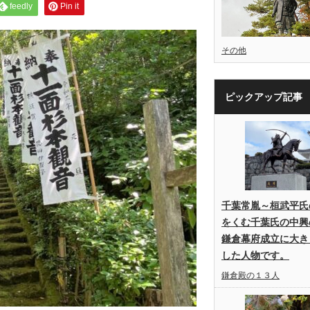
feedly
Pin it
その他
ピックアップ記事
千葉常胤～桓武平氏
をくむ千葉氏の中興
鎌倉幕府成立に大き
した人物です。
鎌倉殿の１３人