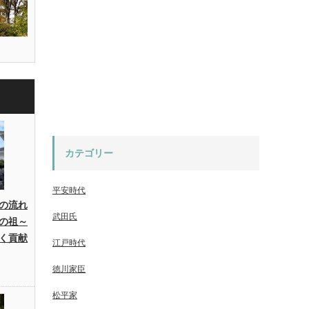
カテゴリー
平安時代
の流れ
武田氏
の祖～
く貢献
江戸時代
徳川家臣
松平家