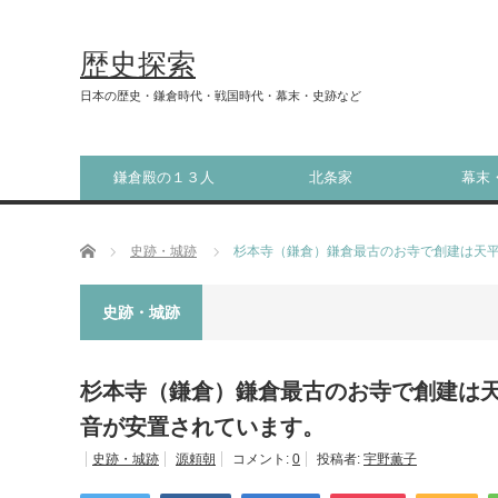
歴史探索
日本の歴史・鎌倉時代・戦国時代・幕末・史跡など
鎌倉殿の１３人
北条家
幕末
ホーム
史跡・城跡
杉本寺（鎌倉）鎌倉最古のお寺で創建は天
史跡・城跡
杉本寺（鎌倉）鎌倉最古のお寺で創建は
音が安置されています。
史跡・城跡
源頼朝
コメント:
0
投稿者:
宇野薫子