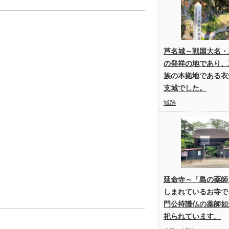
芦名城～戦国大名・
の発祥の地であり、
族の本拠地である衣
支城でした。
城跡
延命寺～「島の薬師
しまれているお寺で
門公持護仏の薬師如
祀られています。