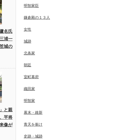
明智家臣
鎌倉殿の１３人
女性
蘆名氏
三浦一
城跡
笠城の
北条家
朝廷
室町幕府
織田家
明智家
」と親
幕末・維新
、平将
来像が
青天を衝け
史跡・城跡