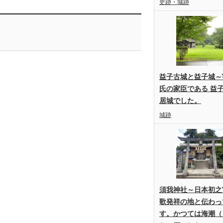
史跡・城跡
益子古城と益子城～
氏の家臣である 益
居城でした。
城跡
須我神社～日本初之
歌発祥の地と伝わっ
す。かつては海潮（