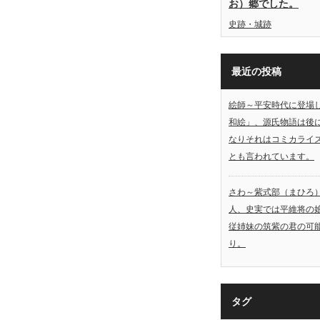
お）郷でした。
史跡・城跡
最近の投稿
絵師～平安時代に登場
和絵」、源氏物語は後
なりそれはコミカライ
とも言われています。
さわ～紫式部（まひろ
人、史実では平維将の
従姉妹の筑紫の君の可
り。
タグ