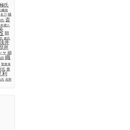
極氏
八幡堀
城
名刀
斎
智氏
日牟禮八
秀
朝
氏
森氏
浅井
琵琶
シャ
細
織
織田
吉
聖衆来
堂氏
豊
足利
島氏
高野