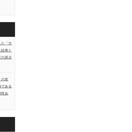
した「大
に絵巻と
ズの原点
）の友
娘である
能性あ