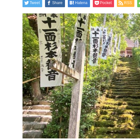
Tweet
Share
Hatena
Pocket
RSS