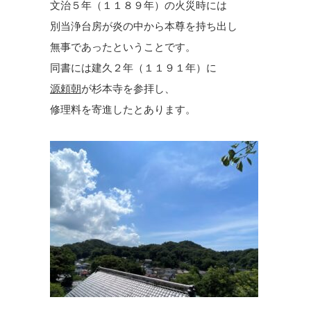
文治５年（１１８９年）の火災時には
別当浄台房が炎の中から本尊を持ち出し
無事であったということです。
同書には建久２年（１１９１年）に
源頼朝
が杉本寺を参拝し、
修理料を寄進したとあります。