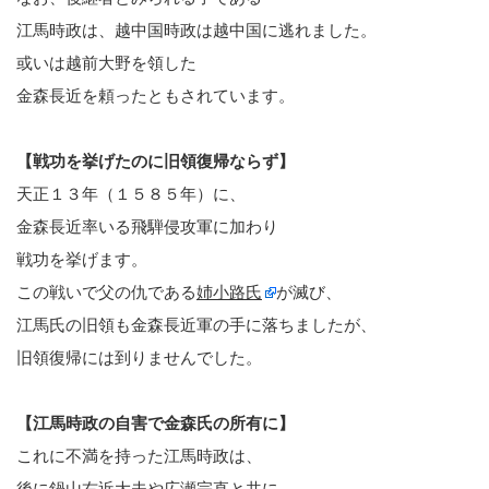
江馬時政は、越中国時政は越中国に逃れました。
或いは越前大野を領した
金森長近を頼ったともされています。
【戦功を挙げたのに旧領復帰ならず】
天正１３年（１５８５年）に、
金森長近率いる飛騨侵攻軍に加わり
戦功を挙げます。
この戦いで父の仇である
姉小路氏
が滅び、
江馬氏の旧領も金森長近軍の手に落ちましたが、
旧領復帰には到りませんでした。
【江馬時政の自害で金森氏の所有に】
これに不満を持った江馬時政は、
後に鍋山右近大夫や広瀬宗直と共に