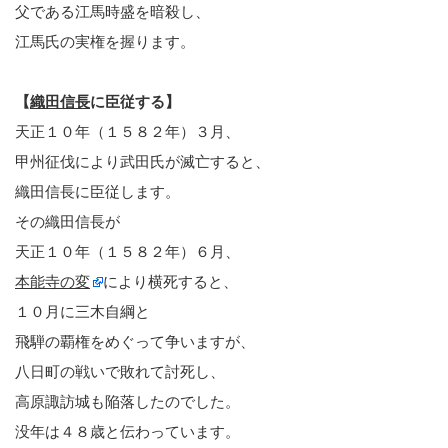
父である江馬時盛を暗殺し、
江馬氏の実権を握ります。
【
織田信長
に臣従する】
天正１０年（１５８２年）３月、
甲州征伐により武田氏が滅亡すると、
織田信長に臣従します。
その織田信長が
天正１０年（１５８２年）６月、
本能寺の変
により横死すると、
１０月に三木自綱と
飛騨の覇権をめぐって争いますが、
八日町の戦いで敗れて討死し、
高原諏訪城も陥落したのでした。
没年は４８歳と伝わっています。