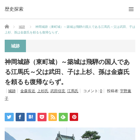
歴史探索
ホーム
城跡
神岡城跡（東町城）～築城は飛騨の国人である江馬氏～父は武田、子は
上杉、孫は金森氏を頼るも復帰ならず。
城跡
神岡城跡（東町城）～築城は飛騨の国人であ
る江馬氏～父は武田、子は上杉、孫は金森氏
を頼るも復帰ならず。
城跡
金森長近
,
上杉氏
,
武田信玄
,
江馬氏
コメント:
0
投稿者:
宇野薫
子