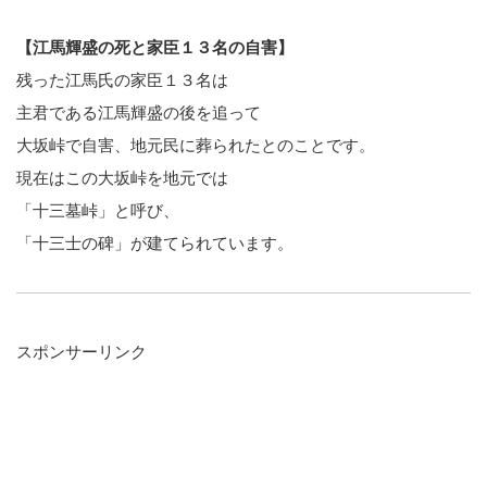
【江馬輝盛の死と家臣１３名の自害】
残った江馬氏の家臣１３名は
主君である江馬輝盛の後を追って
大坂峠で自害、地元民に葬られたとのことです。
現在はこの大坂峠を地元では
「十三墓峠」と呼び、
「十三士の碑」が建てられています。
スポンサーリンク