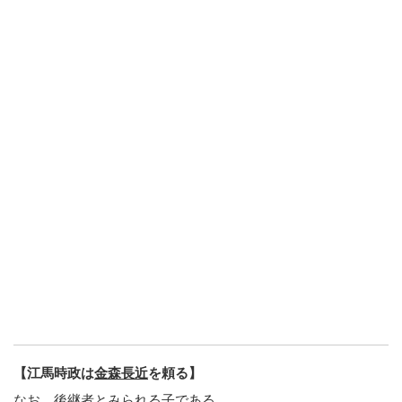
【江馬時政は
金森長近
を頼る】
なお、後継者とみられる子である