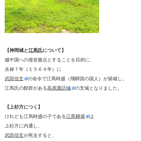
【神岡城と
江馬氏
について】
越中国への侵攻拠点とすることを目的に、
永禄７年（１５６４年）に
武田信玄
の命令で江馬時盛（飛騨国の国人）が築城し、
江馬氏の館群がある
高原諏訪城
の支城となりました。
【上杉方につく】
けれども江馬時盛の子である
江馬輝盛
は
上杉方に内通し、
武田信玄
が死去すると、