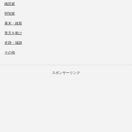
織田家
明智家
幕末・維新
青天を衝け
史跡・城跡
その他
スポンサーリンク