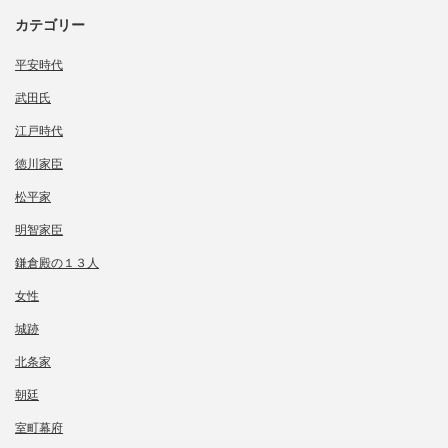
カテゴリー
平安時代
武田氏
江戸時代
徳川家臣
松平家
明智家臣
鎌倉殿の１３人
女性
城跡
北条家
朝廷
室町幕府