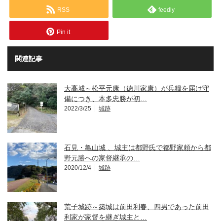
RSS
feedly
Pin it
関連記事
大高城～松平元康（徳川家康）が兵糧を届け守
備につき、本多忠勝が初…
2022/3/25
城跡
石見・亀山城 、城主は都野氏で都野家頼から都
野元勝への家督継承の…
2020/12/4
城跡
荒子城跡～築城は前田利春、四男であった前田
利家が家督を継ぎ城主と…