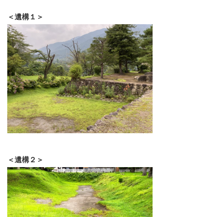
＜遺構１＞
＜遺構２＞