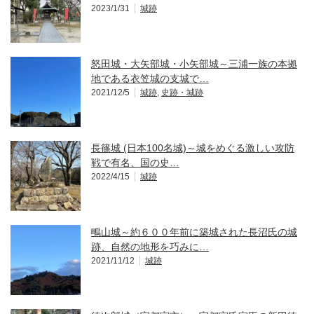
2023/1/31
城跡
怒田城・大矢部城・小矢部城～三浦一族の本拠
地である衣笠城の支城で…
2021/12/5
城跡
,
史跡・城跡
長篠城 (日本100名城)～城をめぐる激しい攻防
戦で有名、国の史…
2022/4/15
城跡
鴫山城～約６００年前に築城された長沼氏の城
跡、自然の地形を巧みに…
2021/11/12
城跡