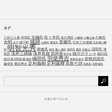
タグ
京極氏
佐々木氏
六角氏
三好三人衆
丹羽氏
佐久間氏
八幡堀
八幡山城
城跡
斎藤氏
合戦
城下町
日本三大湖城
名刀
山崎氏
愛智氏
日牟禮八幡
明智光秀
朝倉氏
沼田氏
津
宮
林氏
柳ヶ瀬氏
柴田氏
森氏
比叡山
浅井三姉妹
浅井長政
琵琶湖
細川ガラシャ
細川氏
田氏
田中氏
羽柴秀吉
織田氏
若狭武田氏
続日本100名城
織田
聖衆来迎寺
足利義昭
足利義輝
高島七頭
藤堂氏
豊臣秀次
高島氏
高野瀬氏
スポンサーリンク