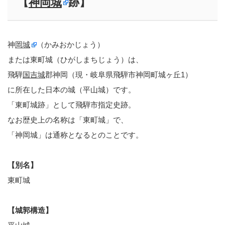
【
神岡城
跡】
神
岡城
（かみおかじょう）
または東町城（ひがしまちじょう）は、
飛騨
国吉城
郡神岡（現・岐阜県飛騨市神岡町城ヶ丘1）
に所在した日本の城（平山城）です。
「東町城跡」として飛騨市指定史跡。
なお歴史上の名称は「東町城」で、
「神岡城」は通称となるとのことです。
【別名】
東町城
【城郭構造】