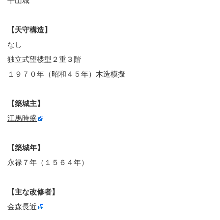
平山城
【天守構造】
なし
独立式望楼型２重３階
１９７０年（昭和４５年）木造模擬
【築城主】
江馬時盛
【築城年】
永禄７年（１５６４年）
【主な改修者】
金森長近