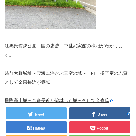
江馬氏館跡公園～国の史跡～中世武家館の様相がわかりま
す。
越前大野城址～雲海に浮かぶ天空の城～一向一揆平定の恩賞
として金森長近が築城
飛騨高山城～金森長近が築城した城～そして金森氏
Tweet
Share
Hatena
Pocket