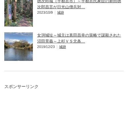
徳次郎城（宇都宮市）～宇都宮氏家臣の新田徳
次郎昌言が日光山僧兵対…
2023/10/9
城跡
女渕城址～城主は真田昌幸の策略で謀殺された
沼田景義～上杉ＶＳ北条…
2019/12/23
城跡
スポンサーリンク