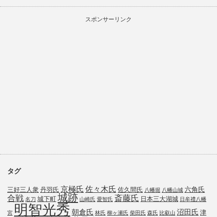
スポンサーリンク
タグ
京極氏
佐々木氏
六角氏
三好三人衆
丹羽氏
佐久間氏
八幡堀
八幡山城
城跡
斎藤氏
合戦
城下町
日本三大湖城
名刀
山崎氏
愛智氏
日牟禮八幡
明智光秀
朝倉氏
沼田氏
津
宮
林氏
柳ヶ瀬氏
柴田氏
森氏
比叡山