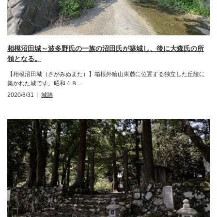
相模沼田城～波多野氏の一族の沼田氏が築城し、後に大森氏の所
領となる。
【相模沼田城（さがみぬまた）】箱根外輪山東麓に位置する独立した丘陵に
築かれた城です。昭和４８…
2020/8/31
城跡