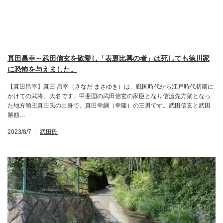
真田昌幸～武田信玄を敬愛し「表裏比興の者」は死しても徳川家
に恐怖を与えました。
【真田昌幸】真田 昌幸（さなだ まさゆき）は、戦国時代から江戸時代初期に
かけての武将、大名です。甲斐国の武田信玄の家臣となり信濃先方衆となっ
た地方領主真田氏の出身で、真田幸綱（幸隆）の三男です。武田信玄と武田
勝頼…
2023/8/7
武田氏