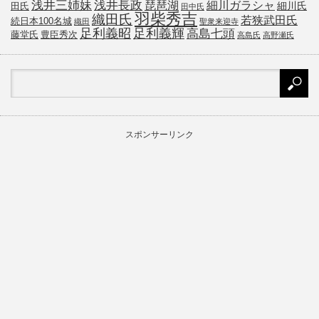
浅井三姉妹
浅井長政
琵琶湖
細川ガラシャ
細川氏
田氏
田中氏
羽柴秀吉
織田氏
若狭武田氏
続日本100名城
織田
聖衆来迎寺
足利義昭
足利義輝
高島七頭
藤堂氏
豊臣秀次
高島氏
高野瀬氏
スポンサーリンク