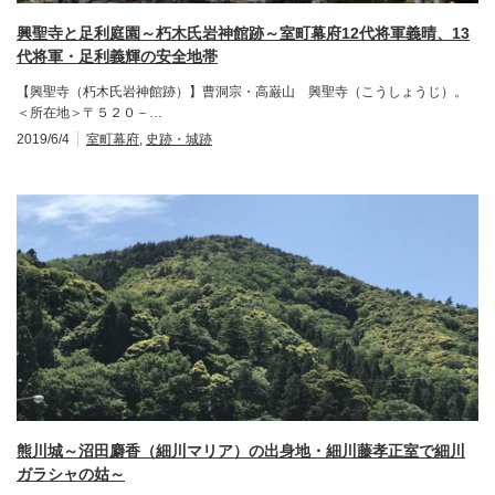
興聖寺と足利庭園～朽木氏岩神館跡～室町幕府12代将軍義晴、13
代将軍・足利義輝の安全地帯
【興聖寺（朽木氏岩神館跡）】曹洞宗・高巌山 興聖寺（こうしょうじ）。
＜所在地＞〒５２０－…
2019/6/4
室町幕府
,
史跡・城跡
熊川城～沼田麝香（細川マリア）の出身地・細川藤孝正室で細川
ガラシャの姑～