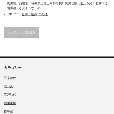
【熊川城】所在地：福井県三方上中郡若狭町熊川若狭と近江を結ぶ若狭街道
「熊川宿」を見下ろす山の…
2019/5/27
史跡・城跡
,
その他
トップページに戻る
カテゴリー
平安時代
武田氏
江戸時代
徳川家臣
松平家