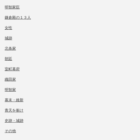
明智家臣
鎌倉殿の１３人
女性
城跡
北条家
朝廷
室町幕府
織田家
明智家
幕末・維新
青天を衝け
史跡・城跡
その他