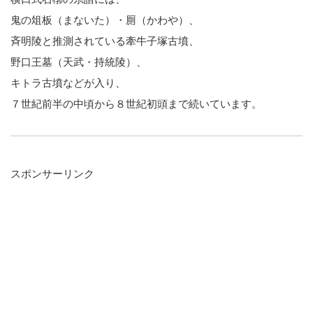
鬼の俎板（まないた）・厠（かわや）、
斉明陵と推測されている牽牛子塚古墳、
野口王墓（天武・持統陵）、
キトラ古墳などが入り、
７世紀前半の中頃から８世紀初頭まで続いています。
スポンサーリンク