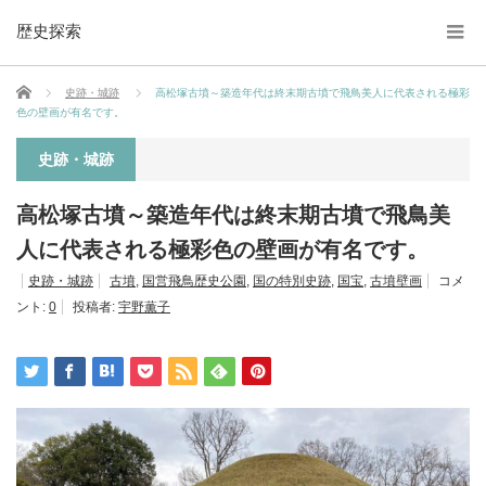
歴史探索
ホーム
史跡・城跡
高松塚古墳～築造年代は終末期古墳で飛鳥美人に代表される極彩
色の壁画が有名です。
史跡・城跡
高松塚古墳～築造年代は終末期古墳で飛鳥美
人に代表される極彩色の壁画が有名です。
史跡・城跡
古墳
,
国営飛鳥歴史公園
,
国の特別史跡
,
国宝
,
古墳壁画
コメ
ント:
0
投稿者:
宇野薫子