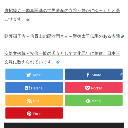
唐招提寺～鑑真開基の世界遺産の寺院～静かにゆっくりと過
ごせます。
朝護孫子寺～信貫山の毘沙門さん～聖徳太子伝承のある寺院
安倍文殊院～安倍一族の氏寺として大化元年に創建、日本三
文殊に数えられています。
Tweet
Share
Hatena
Pocket
RSS
feedly
Pin it