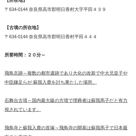
【所在地】
〒634-0144 奈良県高市郡明日香村大字平田４３９
【古墳の所在地】
〒634-0144 奈良県高市郡明日香村平田４４４
所要時間：２０分～
飛鳥京跡～複数の都市遺跡であり大化の改新で中大兄皇子や
中臣鎌足らが 蘇我入鹿を討ち果たした場所。
石舞台古墳～国内最大級の方墳で埋葬者は蘇我馬子だと有力
視されています。
飛鳥寺と蘇我入鹿の首塚～飛鳥寺の開基は蘇我馬子で日本最