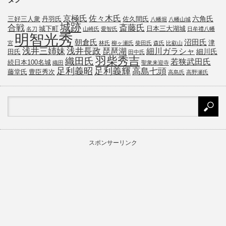
京極氏
佐々木氏
六角氏
三好三人衆
丹羽氏
佐久間氏
八幡堀
八幡山城
城跡
斎藤氏
合戦
城下町
日本三大湖城
名刀
山崎氏
愛智氏
日牟禮八幡
明智光秀
朝倉氏
沼田氏
津
宮
林氏
柳ヶ瀬氏
柴田氏
森氏
比叡山
浅井三姉妹
浅井長政
琵琶湖
細川ガラシャ
細川氏
田氏
田中氏
羽柴秀吉
織田氏
若狭武田氏
続日本100名城
織田
聖衆来迎寺
足利義昭
足利義輝
高島七頭
藤堂氏
豊臣秀次
高島氏
高野瀬氏
スポンサーリンク