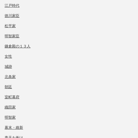
江戸時代
徳川家臣
松平家
明智家臣
鎌倉殿の１３人
女性
城跡
北条家
朝廷
室町幕府
織田家
明智家
幕末・維新
青天を衝け