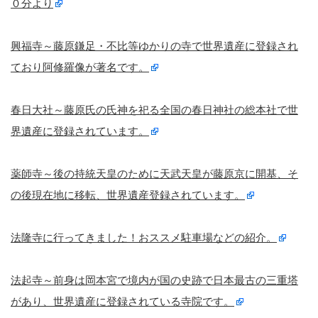
０分より
興福寺～藤原鎌足・不比等ゆかりの寺で世界遺産に登録され
ており阿修羅像が著名です。
春日大社～藤原氏の氏神を祀る全国の春日神社の総本社で世
界遺産に登録されています。
薬師寺～後の持統天皇のために天武天皇が藤原京に開基、そ
の後現在地に移転、世界遺産登録されています。
法隆寺に行ってきました！おススメ駐車場などの紹介。
法起寺～前身は岡本宮で境内が国の史跡で日本最古の三重塔
があり、世界遺産に登録されている寺院です。