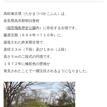
高松塚古墳（たかまつづかこふん）は、
奈良県高市郡明日香村
（
国営飛鳥歴史公園
内）に存在する古墳です。
藤原京期（６９４年⇒７１０年）に
築造された終末期古墳で、
直径２３ｍ（下段）及び１８ｍ（上段）、
高さ５ｍの二段式の円墳です。
１９７２年に極彩色の壁画が
発見されたことで一躍注目されるようになりました。