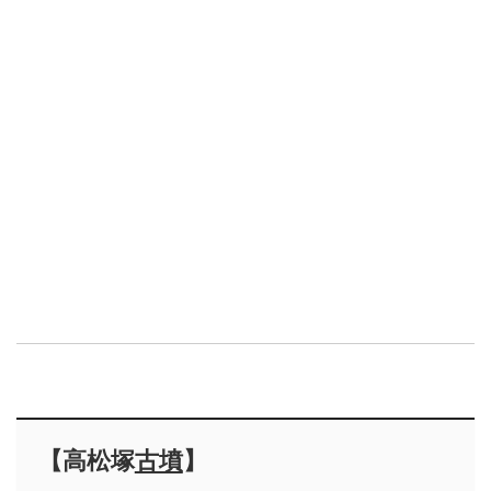
【高松塚
古墳
】