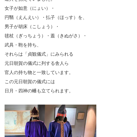
女子が如意（にょい）・
円翳（えんえい）・払子（ほっす）を、
男子が胡床（こしょう）・
毬杖（ぎっちょう）・蓋（きぬがさ）・
武具・鞄を持ち、
それらは「貞観儀式」にみられる
元日朝賀の儀式に列する舎人ら
官人の持ち物と一致しています。
この元日朝賀の儀式には
日月・四神の幡も立てられます。