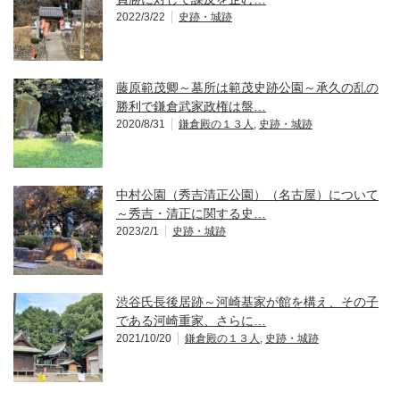
2022/3/22
史跡・城跡
藤原範茂卿～墓所は範茂史跡公園～承久の乱の
勝利で鎌倉武家政権は盤…
2020/8/31
鎌倉殿の１３人
,
史跡・城跡
中村公園（秀吉清正公園）（名古屋）について
～秀吉・清正に関する史…
2023/2/1
史跡・城跡
渋谷氏長後居跡～河崎基家が館を構え、その子
である河崎重家、さらに…
2021/10/20
鎌倉殿の１３人
,
史跡・城跡