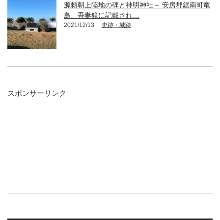
源頼朝上陸地の碑と神明神社～ 安房郡鋸南町竜
島、吾妻鏡に記載され…
2021/12/13
史跡・城跡
スポンサーリンク