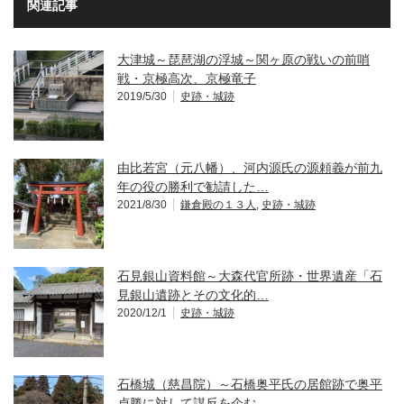
関連記事
大津城～琵琶湖の浮城～関ヶ原の戦いの前哨
戦・京極高次、京極竜子
2019/5/30
史跡・城跡
由比若宮（元八幡）、河内源氏の源頼義が前九
年の役の勝利で勧請した…
2021/8/30
鎌倉殿の１３人
,
史跡・城跡
石見銀山資料館～大森代官所跡・世界遺産「石
見銀山遺跡とその文化的…
2020/12/1
史跡・城跡
石橋城（慈昌院）～石橋奥平氏の居館跡で奥平
貞勝に対して謀反を企む…