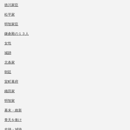
徳川家臣
松平家
明智家臣
鎌倉殿の１３人
女性
城跡
北条家
朝廷
室町幕府
織田家
明智家
幕末・維新
青天を衝け
史跡・城跡