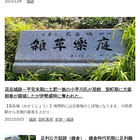
2021/12/6
城跡
花岳城跡～平安末期に土肥一族の小早川氏が居館、室町期に大森
頼春が築城したが伊勢盛時に奪われた。
【花岳城（かがくじょう）】地理的には丘陵地のくぼ地になります。小田原
駅から北側の坂道を上がり…
2021/10/15
城跡
,
室町幕府
,
史跡・城跡
足利公方邸跡（鎌倉）、鎌倉時代初期に足利義