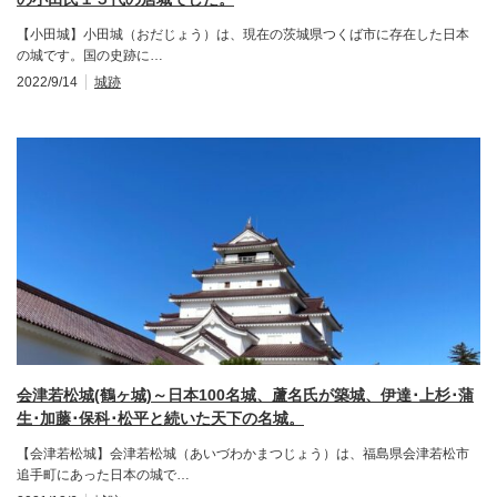
【小田城】小田城（おだじょう）は、現在の茨城県つくば市に存在した日本
の城です。国の史跡に…
2022/9/14
城跡
会津若松城(鶴ヶ城)～日本100名城、蘆名氏が築城、伊達･上杉･蒲
生･加藤･保科･松平と続いた天下の名城。
【会津若松城】会津若松城（あいづわかまつじょう）は、福島県会津若松市
追手町にあった日本の城で…