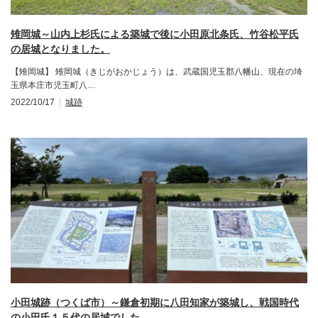
雉岡城～山内上杉氏による築城で後に小田原北条氏、竹谷松平氏
の居城となりました。
【雉岡城】 雉岡城（きじがおかじょう）は、武蔵国児玉郡八幡山、現在の埼
玉県本庄市児玉町八…
2022/10/17
城跡
小田城跡（つくば市）～鎌倉初期に八田知家が築城し、戦国時代
の小田氏１５代の居城でした。