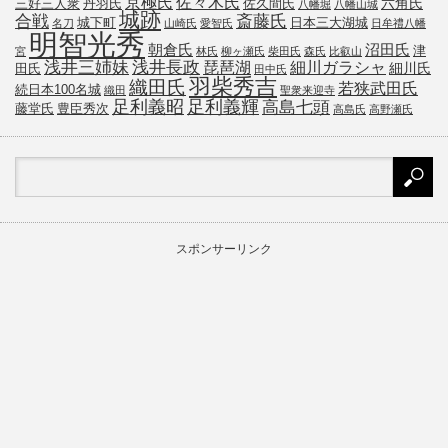
京極氏
佐々木氏
六角氏
三好三人衆
丹羽氏
佐久間氏
八幡堀
八幡山城
城跡
斎藤氏
合戦
城下町
日本三大湖城
名刀
山崎氏
愛智氏
日牟禮八幡
明智光秀
朝倉氏
沼田氏
津
宮
林氏
柳ヶ瀬氏
柴田氏
森氏
比叡山
浅井三姉妹
浅井長政
琵琶湖
細川ガラシャ
細川氏
田氏
田中氏
羽柴秀吉
織田氏
若狭武田氏
続日本100名城
織田
聖衆来迎寺
足利義昭
足利義輝
高島七頭
藤堂氏
豊臣秀次
高島氏
高野瀬氏
スポンサーリンク