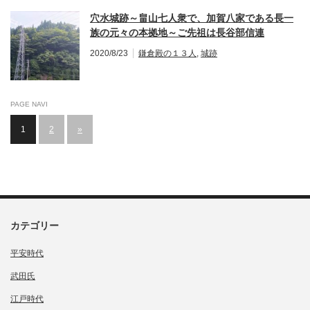
穴水城跡～畠山七人衆で、加賀八家である長一
族の元々の本拠地～ご先祖は長谷部信連
2020/8/23
鎌倉殿の１３人
,
城跡
PAGE NAVI
1
2
»
カテゴリー
平安時代
武田氏
江戸時代