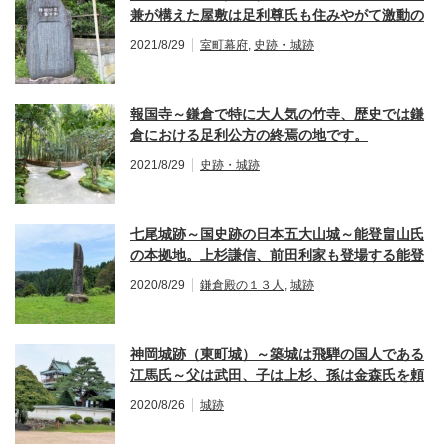
兼が構えた屋敷は足利尊氏も住みやがて激動の
室町時代を迎えます。
2021/8/29
室町幕府
,
史跡・城跡
報国寺～鎌倉で特に大人気の竹寺、歴史では鎌
倉における足利公方の終焉の地です。
2021/8/29
史跡・城跡
七尾城跡～国史跡の日本五大山城～能登畠山氏
の本拠地。上杉謙信、前田利家も登場する能登
の歴史攻防の城。
2020/8/29
鎌倉殿の１３人
,
城跡
神岡城跡（東町城）～築城は飛騨の国人である
江馬氏～父は武田、子は上杉、孫は金森氏を頼
るも復帰ならず。
2020/8/26
城跡