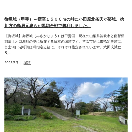
御坂城（甲斐）～標高１５００ｍの峠に小田原北条氏が築城、徳
川方の鳥居元忠らが黒駒合戦で勝利しました。
【御坂城】御坂城（みさかじょう）は甲斐国、現在の山梨県笛吹市と南都留
郡富士河口湖町の境に所在する日本の城跡です。笛吹市側は市指定史跡に、
富士河口湖町側は町指定史跡に、それぞれ指定されています。武田氏滅亡
及…
2023/3/7
城跡