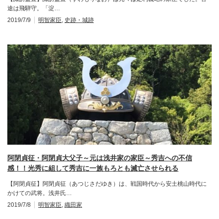
途は飛騨守。「淀…
2019/7/9
明智家臣
,
史跡・城跡
阿閉貞征・阿閉貞大父子～元は浅井家の家臣～秀吉への不信
感！！光秀に組して秀吉に一族もろとも滅亡させられる
【阿閉貞征】阿閉貞征（あつじさだゆき）は、戦国時代から安土桃山時代に
かけての武将。浅井氏…
2019/7/8
明智家臣
,
織田家