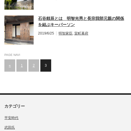
石谷頼辰とは 明智光秀と長宗我部元親の関係
を結ぶキーパーソン
2019/6/25
明智家臣
,
室町幕府
PAGE NAVI
«
1
2
3
カテゴリー
平安時代
武田氏