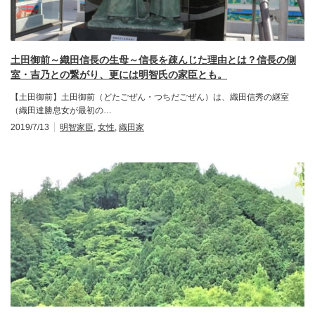
土田御前～織田信長の生母～信長を疎んじた理由とは？信長の側
室・吉乃との繋がり、更には明智氏の家臣とも。
【土田御前】土田御前（どたごぜん・つちだごぜん）は、織田信秀の継室
（織田達勝息女が最初の…
2019/7/13
明智家臣
,
女性
,
織田家