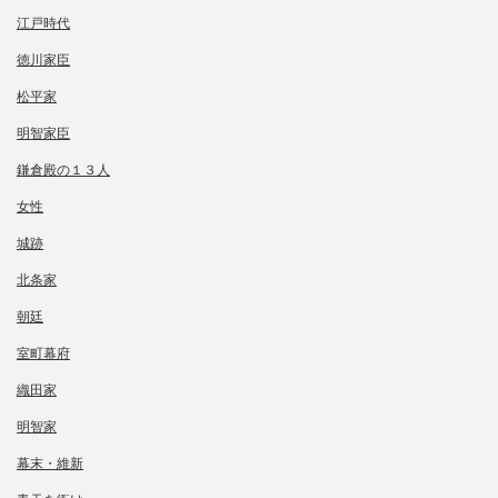
江戸時代
徳川家臣
松平家
明智家臣
鎌倉殿の１３人
女性
城跡
北条家
朝廷
室町幕府
織田家
明智家
幕末・維新