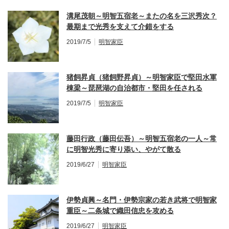
溝尾茂朝～明智五宿老～またの名を三沢秀次？
最期まで光秀を支えて介錯をする
2019/7/5
明智家臣
猪飼昇貞（猪飼野昇貞）～明智家臣で堅田水軍
棟梁～琵琶湖の自治都市・堅田を任される
2019/7/5
明智家臣
藤田行政（藤田伝吾）～明智五宿老の一人～常
に明智光秀に寄り添い、やがて散る
2019/6/27
明智家臣
伊勢貞興～名門・伊勢宗家の若き武将で明智家
重臣～二条城で織田信忠を攻める
2019/6/27
明智家臣