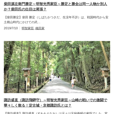
柴田源左衛門勝定～明智光秀家臣～勝定と勝全は同一人物か別人
か？柴田氏の出目は尾張？
【柴田勝定】柴田 勝定（しばたかつさだ、生没年不詳）は、戦国時代から安
土桃山時代にかけての武…
2019/7/10
明智家臣
,
織田家
諏訪盛直（諏訪飛騨守）～明智光秀家臣～山崎の戦いでの激闘で
華々しく散る！淀古城・京都諏訪氏とは？
【諏訪盛直】諏訪盛直（すわもりなお）は元々は足利義昭の家臣でした。官