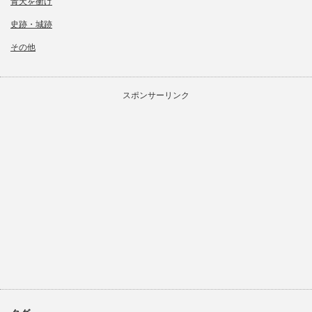
青天を衝け
史跡・城跡
その他
スポンサーリンク