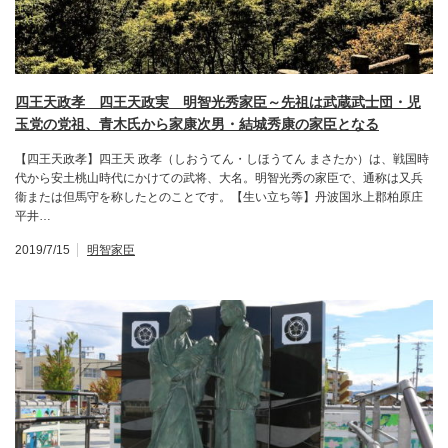
四王天政孝 四王天政実 明智光秀家臣～先祖は武蔵武士団・児
玉党の党祖、青木氏から家康次男・結城秀康の家臣となる
【四王天政孝】四王天 政孝（しおうてん・しほうてん まさたか）は、戦国時
代から安土桃山時代にかけての武将、大名。明智光秀の家臣で、通称は又兵
衞または但馬守を称したとのことです。【生い立ち等】丹波国氷上郡柏原庄
平井…
2019/7/15
明智家臣