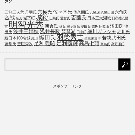
タグ
京極氏
佐々木氏
六角氏
三好三人衆
丹羽氏
佐久間氏
八幡堀
八幡山城
城跡
斎藤氏
合戦
城下町
日本三大湖城
名刀
山崎氏
愛智氏
日牟禮八幡
明智光秀
朝倉氏
沼田氏
津
宮
林氏
柳ヶ瀬氏
柴田氏
森氏
比叡山
浅井三姉妹
浅井長政
琵琶湖
細川ガラシャ
細川氏
田氏
田中氏
羽柴秀吉
織田氏
若狭武田氏
続日本100名城
織田
聖衆来迎寺
足利義昭
足利義輝
高島七頭
藤堂氏
豊臣秀次
高島氏
高野瀬氏
スポンサーリンク