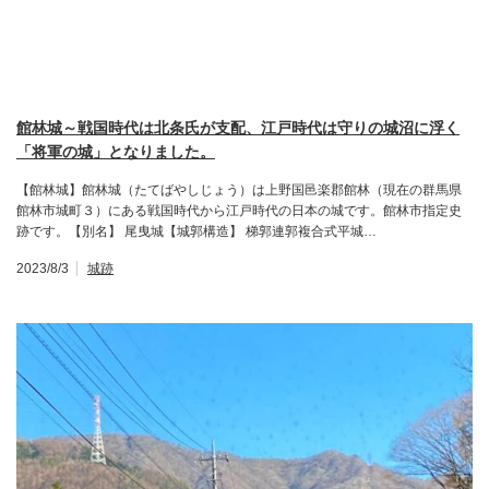
館林城～戦国時代は北条氏が支配、江戸時代は守りの城沼に浮く
「将軍の城」となりました。
【館林城】館林城（たてばやしじょう）は上野国邑楽郡館林（現在の群馬県
館林市城町３）にある戦国時代から江戸時代の日本の城です。館林市指定史
跡です。【別名】 尾曳城【城郭構造】 梯郭連郭複合式平城…
2023/8/3
城跡