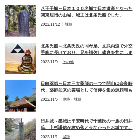
八王子城～日本１００名城で日本遺産となった
関東屈指の山城、城主は北条氏照でした。
2022/11/12
城跡
北条氏照～北条氏政の同母弟、文武両道で外交
手腕に長けており、兄を補佐し盛衰を共にしま
した。
2022/11/9
その他
日向薬師～日本三大薬師の一つで開山は奈良時
代、薬師如来の霊場として信仰を集め源頼朝も
自ら参詣しました。
2022/11/6
史跡・城跡
臼井城～築城は平安時代で千葉氏の一族の臼井
氏、上杉謙信が攻め落とせなかったお城です。
2022/11/1
城跡