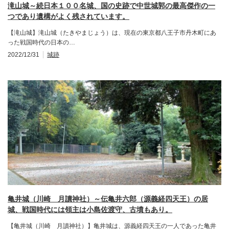
滝山城～続日本１００名城、国の史跡で中世城郭の最高傑作の一
つであり遺構がよく残されています。
【滝山城】滝山城（たきやまじょう）は、現在の東京都八王子市丹木町にあ
った戦国時代の日本の…
2022/12/31
城跡
亀井城（川崎 月讀神社）～伝亀井六郎（源義経四天王）の居
城、戦国時代には領主は小島佐渡守、古墳もあり。
【亀井城（川崎 月讀神社）】亀井城は、源義経四天王の一人であった亀井