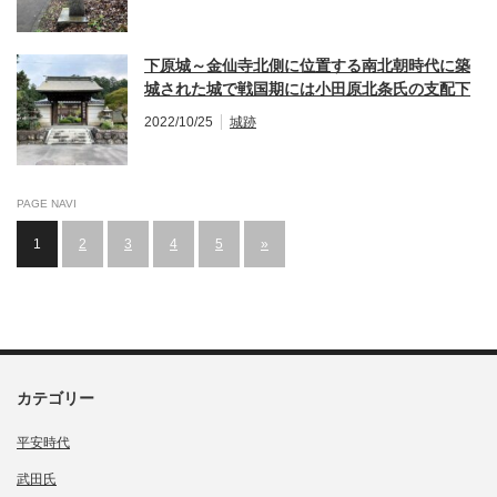
下原城～金仙寺北側に位置する南北朝時代に築
城された城で戦国期には小田原北条氏の支配下
か？
2022/10/25
城跡
PAGE NAVI
1
2
3
4
5
»
カテゴリー
平安時代
武田氏