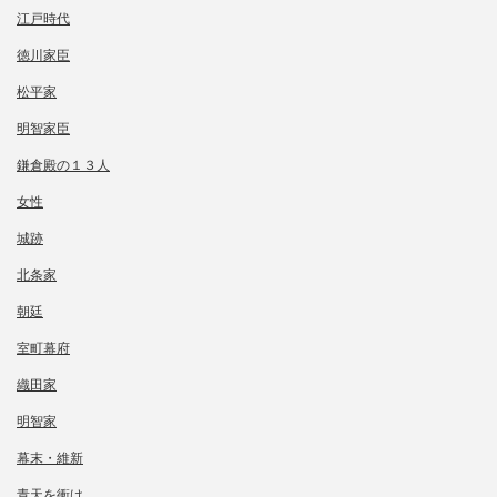
江戸時代
徳川家臣
松平家
明智家臣
鎌倉殿の１３人
女性
城跡
北条家
朝廷
室町幕府
織田家
明智家
幕末・維新
青天を衝け