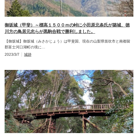
御坂城（甲斐）～標高１５００ｍの峠に小田原北条氏が築城、徳
川方の鳥居元忠らが黒駒合戦で勝利しました。
【御坂城】御坂城（みさかじょう）は甲斐国、現在の山梨県笛吹市と南都留
郡富士河口湖町の境に…
2023/3/7
城跡