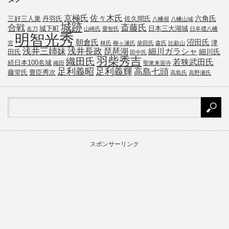
京極氏
佐々木氏
六角氏
三好三人衆
丹羽氏
佐久間氏
八幡堀
八幡山城
城跡
斎藤氏
合戦
城下町
日本三大湖城
名刀
山崎氏
愛智氏
日牟禮八幡
明智光秀
朝倉氏
沼田氏
津
宮
林氏
柳ヶ瀬氏
柴田氏
森氏
比叡山
浅井三姉妹
浅井長政
琵琶湖
細川ガラシャ
細川氏
田氏
田中氏
羽柴秀吉
織田氏
若狭武田氏
続日本100名城
織田
聖衆来迎寺
足利義昭
足利義輝
高島七頭
藤堂氏
豊臣秀次
高島氏
高野瀬氏
スポンサーリンク