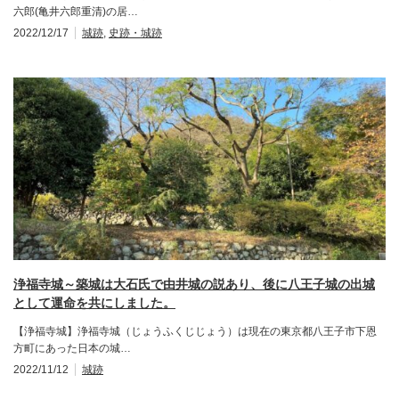
六郎(亀井六郎重清)の居…
2022/12/17
城跡
,
史跡・城跡
浄福寺城～築城は大石氏で由井城の説あり、後に八王子城の出城
として運命を共にしました。
【浄福寺城】浄福寺城（じょうふくじじょう）は現在の東京都八王子市下恩
方町にあった日本の城…
2022/11/12
城跡