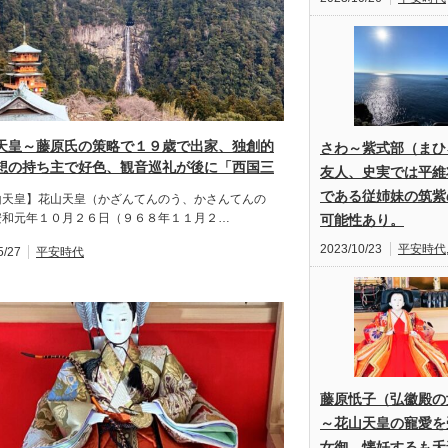
天皇～藤原氏の策略で１９歳で出家、独創的
さわ～紫式部（まひ
想の持ち主で好色、観音巡礼が後に「西国三
友人、史実では平維
所巡礼」として継承。
である従姉妹の筑紫
山天皇】花山天皇（かざんてんのう、かさんてんの
安和元年１０月２６日（９６８年１１月２…
可能性あり。
2023/10/23
平安時代
5/27
平安時代
藤原忯子（弘徽殿の
～花山天皇の寵愛を
女御、懐妊するも夭