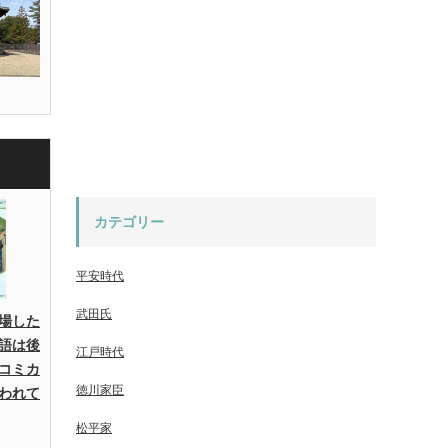
カテゴリー
平安時代
武田氏
場した
語は後
江戸時代
コミカ
徳川家臣
われて
松平家