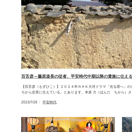
百舌彦～藤原道長の従者、平安時代中期以降の貴族に仕え
【百舌彦（もずひこ）】２０２４年ＮＨＫ大河ドラマ「光る君へ」の
ろから忠実に仕えている。とあります。本多 力（ほんだ ちから）
2023/7/26
平安時代