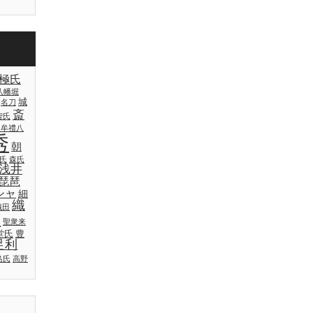
極氏
八幡堀
城
名刀
斎
智氏
日牟禮八
秀
朝
氏
森氏
浅井
琵琶
シャ
細
織
織田
吉
聖衆来
堂氏
豊
足利
島氏
高野