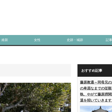
・維新
女性
史跡・城跡
記
おすすめ記事
藤原教通～同母兄の
の卑屈なまでの従順
執、やがて藤原摂関
退を招いていきます