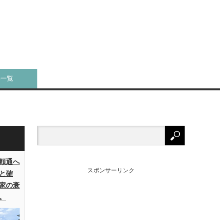
事一覧
頼通へ
スポンサーリンク
と確
家の衰
。