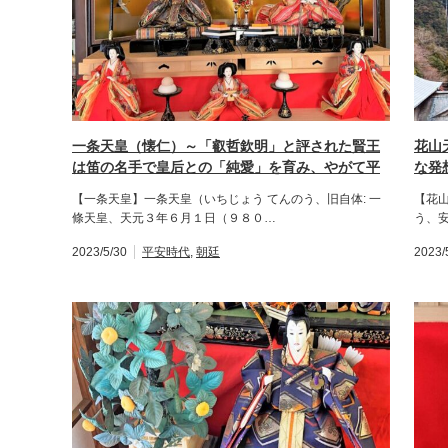
一条天皇（懐仁）～「叡哲欽明」と評された賢王
花山
は笛の名手で皇后との「純愛」を育み、やがて平
な発
安王朝文化が開花。
十三
【一条天皇】一条天皇（いちじょう てんのう、旧自体: 一
【花
條天皇、天元３年６月１日（９８０…
う、
2023/5/30
平安時代
,
朝廷
2023/