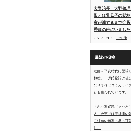
大野治長（大野修理
殿とは乳母子の間柄
家が滅するまで淀殿
秀頼の傍にいました
2023/10/10
その他
最近の投稿
絵師～平安時代に登場
和絵」、源氏物語は後
なりそれはコミカライ
とも言われています。
さわ～紫式部（まひろ
人、史実では平維将の
従姉妹の筑紫の君の可
り。