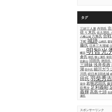
タグ
京
三好三人衆
丹羽氏
佐々木氏
佐久間氏
合戦
六角氏
八幡山城
城跡
下町
山崎氏
愛
藤氏
日本三大湖城
明智光
幡宮
倉氏
林氏
柳ヶ瀬氏
柴田
沼田氏
津田氏
比叡山
三姉妹
浅井長政
湖
細川ガラ
田中氏
川氏
続日本100名城
羽柴秀
田氏
若狭武田氏
藤
迎寺
足利義昭
臣秀次
義輝
高島七頭
高
瀬氏
スポンサーリンク