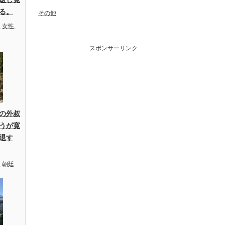
る。
その他
,
女性
,
スポンサーリンク
の外叔
うが寛
退す
,
朝廷