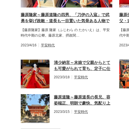
藤原隆家～藤原道隆の四男、「刀伊の入寇」で武
藤原
勇を挙げ政敵・道長も一目置いた気骨ある人物で
父・
す。
【藤原隆家】藤原 隆家（ふじわら の たかいえ）は、平安
【藤
時代中期の公卿。藤原北家、摂政関…
代中
2023/4/16
平安時代
2023/
清少納言～末娘で父親からとて
も可愛がられて育ち、定子に仕
え世界最古の随筆である「枕草
2023/3/18
平安時代
子」を執筆します。
藤原道隆～藤原道長の長兄、容
姿端正、明朗で豪快、気配り上
手な優れた跡継ぎでしたが病で
2023/3/15
平安時代
急逝します。