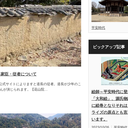
平安時代
ピックアップ記事
る家臣・従者について
公式サイトによりますと道長の従者。道長が少年のこ
さんが演じられます。【花山院…
絵師～平安時代に登
「大和絵」、源氏物
に絵巻となりそれは
ライズの原点とも言
います。
2023/10/26
平安時代