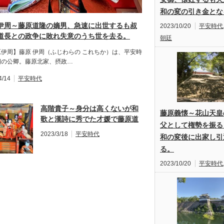
和の変の引き金とな
伊周～藤原道隆の嫡男、急速に出世するも叔
2023/10/20
平安時代
道長との政争に敗れ失意のうち世を去る。
朝廷
原伊周】藤原 伊周（ふじわらの これちか）は、平安時
期の公卿。藤原北家、摂政…
4/14
平安時代
高階貴子～身分は高くないが和
藤原義懐～花山天皇
歌と漢詩に秀でた才媛で藤原道
父として権勢を振る
隆の嫡妻、百人一首５４番の情
2023/3/18
平安時代
和の変後に出家し引
熱的な和歌が有名。
る。
2023/10/20
平安時代