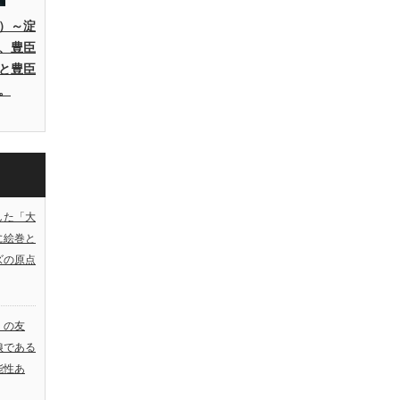
）～淀
、豊臣
と豊臣
。
した「大
に絵巻と
ズの原点
）の友
娘である
能性あ