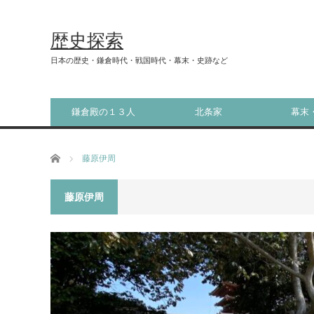
歴史探索
日本の歴史・鎌倉時代・戦国時代・幕末・史跡など
鎌倉殿の１３人
北条家
幕末
ホーム
藤原伊周
藤原伊周