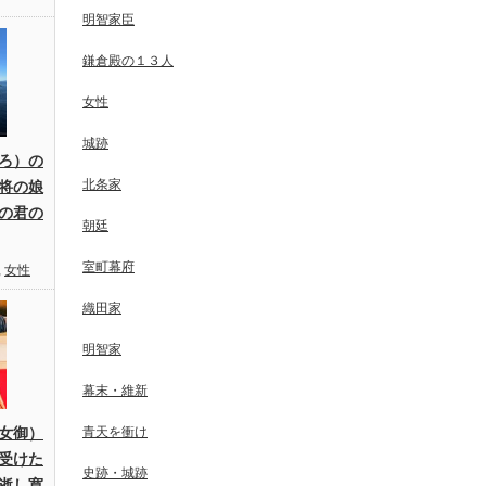
明智家臣
鎌倉殿の１３人
女性
城跡
ろ）の
北条家
将の娘
の君の
朝廷
室町幕府
,
女性
織田家
明智家
幕末・維新
女御）
青天を衝け
受けた
史跡・城跡
逝し寛