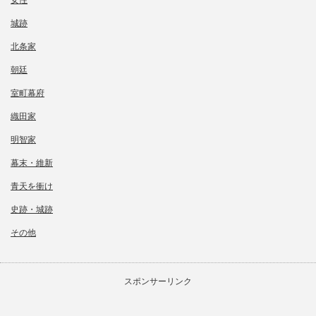
女性
城跡
北条家
朝廷
室町幕府
織田家
明智家
幕末・維新
青天を衝け
史跡・城跡
その他
スポンサーリンク