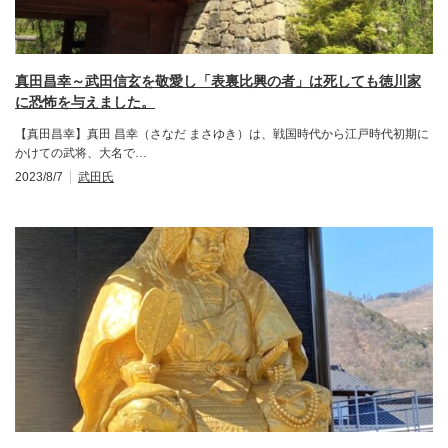
真田昌幸～武田信玄を敬愛し「表裏比興の者」は死しても徳川家
に恐怖を与えました。
【真田昌幸】真田 昌幸（さなだ まさゆき）は、戦国時代から江戸時代初期に
かけての武将、大名で…
2023/8/7
武田氏