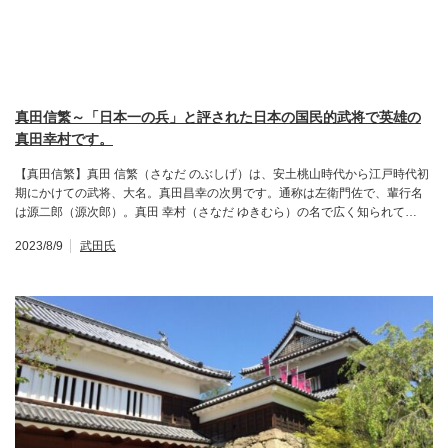
真田信繁～「日本一の兵」と評された日本の国民的武将で英雄の
真田幸村です。
【真田信繁】真田 信繁（さなだ のぶしげ）は、安土桃山時代から江戸時代初
期にかけての武将、大名。真田昌幸の次男です。通称は左衛門佐で、輩行名
は源二郎（源次郎）。真田 幸村（さなだ ゆきむら）の名で広く知られて…
2023/8/9
武田氏