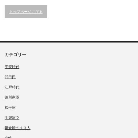
トップページに戻る
カテゴリー
平安時代
武田氏
江戸時代
徳川家臣
松平家
明智家臣
鎌倉殿の１３人