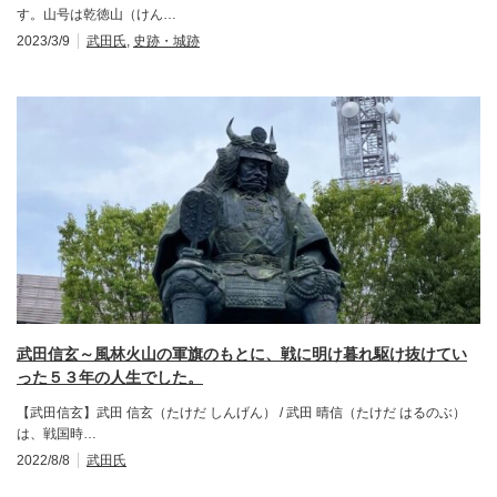
す。山号は乾徳山（けん…
2023/3/9
武田氏
,
史跡・城跡
武田信玄～風林火山の軍旗のもとに、戦に明け暮れ駆け抜けてい
った５３年の人生でした。
【武田信玄】武田 信玄（たけだ しんげん） / 武田 晴信（たけだ はるのぶ）
は、戦国時…
2022/8/8
武田氏