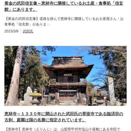
黄金の武田信玄像～恵林寺に隣接しているお土産・食事処「信玄
館」にあります。
【黄金の武田信玄像】道路を挟んで恵林寺に隣接しているお土産屋さん・お
食事処「信玄館」がありま…
2023/3/9
武田氏
恵林寺～１３３０年に開山された武田氏の菩提寺である臨済宗の
古刹、庭園は国の名勝に指定されています。
【恵林寺】恵林寺（えりんじ）は、山梨県甲州市塩山小屋敷にある寺院で