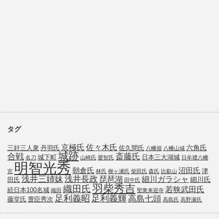
タグ
京極氏
佐々木氏
六角氏
三好三人衆
丹羽氏
佐久間氏
八幡堀
八幡山城
城跡
斎藤氏
合戦
城下町
日本三大湖城
名刀
山崎氏
愛智氏
日牟禮八幡
明智光秀
朝倉氏
沼田氏
津
宮
林氏
柳ヶ瀬氏
柴田氏
森氏
比叡山
浅井三姉妹
浅井長政
琵琶湖
細川ガラシャ
細川氏
田氏
田中氏
羽柴秀吉
織田氏
若狭武田氏
続日本100名城
織田
聖衆来迎寺
足利義昭
足利義輝
高島七頭
藤堂氏
豊臣秀次
高島氏
高野瀬氏