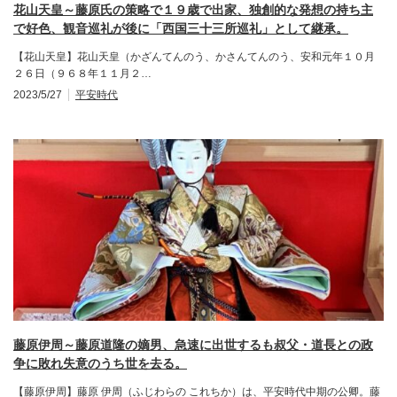
花山天皇～藤原氏の策略で１９歳で出家、独創的な発想の持ち主
で好色、観音巡礼が後に「西国三十三所巡礼」として継承。
【花山天皇】花山天皇（かざんてんのう、かさんてんのう、安和元年１０月
２６日（９６８年１１月２…
2023/5/27
平安時代
藤原伊周～藤原道隆の嫡男、急速に出世するも叔父・道長との政
争に敗れ失意のうち世を去る。
【藤原伊周】藤原 伊周（ふじわらの これちか）は、平安時代中期の公卿。藤