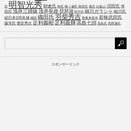
明智光秀
朝倉氏
沼田氏
津
宮
林氏
柳ヶ瀬氏
柴田氏
森氏
比叡山
浅井三姉妹
浅井長政
琵琶湖
細川ガラシャ
細川氏
田氏
田中氏
羽柴秀吉
織田氏
若狭武田氏
続日本100名城
織田
聖衆来迎寺
足利義昭
足利義輝
高島七頭
藤堂氏
豊臣秀次
高島氏
高野瀬氏
スポンサーリンク