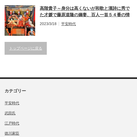
高階貴子～身分は高くないが和歌と漢詩に秀で
た才媛で藤原道隆の嫡妻、百人一首５４番の情
熱的な和歌が有名。
2023/3/18
平安時代
トップページに戻る
カテゴリー
平安時代
武田氏
江戸時代
徳川家臣