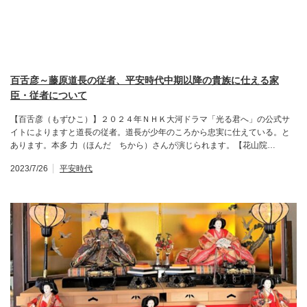
百舌彦～藤原道長の従者、平安時代中期以降の貴族に仕える家
臣・従者について
【百舌彦（もずひこ）】２０２４年ＮＨＫ大河ドラマ「光る君へ」の公式サ
イトによりますと道長の従者。道長が少年のころから忠実に仕えている。と
あります。本多 力（ほんだ ちから）さんが演じられます。【花山院…
2023/7/26
平安時代