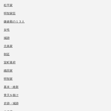
松平家
明智家臣
鎌倉殿の１３人
女性
城跡
北条家
朝廷
室町幕府
織田家
明智家
幕末・維新
青天を衝け
史跡・城跡