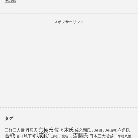
その他
スポンサーリンク
タグ
京極氏
佐々木氏
六角氏
三好三人衆
丹羽氏
佐久間氏
八幡堀
八幡山城
城跡
斎藤氏
合戦
城下町
日本三大湖城
名刀
山崎氏
愛智氏
日牟禮八幡