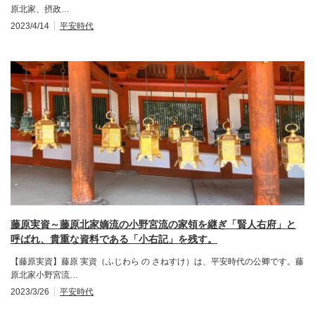
原北家、摂政…
2023/4/14
平安時代
藤原実資～藤原北家嫡流の小野宮流の家領を継ぎ「賢人右府」と
呼ばれ、貴重な資料である「小右記」を残す。
【藤原実資】藤原 実資（ふじわら の さねすけ）は、平安時代の公卿です。藤
原北家小野宮流…
2023/3/26
平安時代