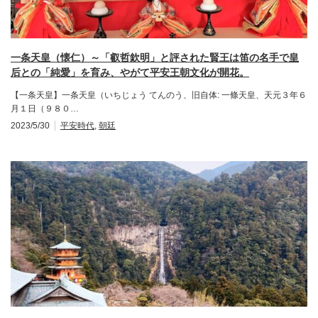
一条天皇（懐仁）～「叡哲欽明」と評された賢王は笛の名手で皇
后との「純愛」を育み、やがて平安王朝文化が開花。
【一条天皇】一条天皇（いちじょう てんのう、旧自体: 一條天皇、天元３年６
月１日（９８０…
2023/5/30
平安時代
,
朝廷