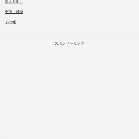
青天を衝け
史跡・城跡
その他
スポンサーリンク