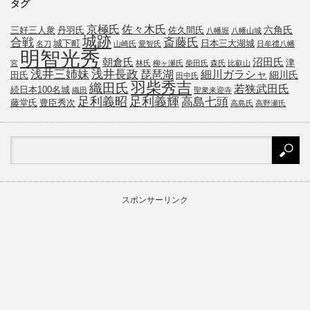
タグ
京極氏
佐々木氏
六角氏
三好三人衆
丹羽氏
佐久間氏
八幡堀
八幡山城
城跡
斎藤氏
合戦
城下町
日本三大湖城
名刀
山崎氏
愛智氏
日牟禮八幡
明智光秀
朝倉氏
沼田氏
津
宮
林氏
柳ヶ瀬氏
柴田氏
森氏
比叡山
浅井三姉妹
浅井長政
琵琶湖
細川ガラシャ
細川氏
田氏
田中氏
羽柴秀吉
織田氏
若狭武田氏
続日本100名城
織田
聖衆来迎寺
足利義昭
足利義輝
高島七頭
藤堂氏
豊臣秀次
高島氏
高野瀬氏
スポンサーリンク