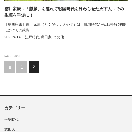
徳川家康～「麒麟」を連れて戦国時代を終わらせた天下人～その
生涯を手短に！
【徳川家康】徳川 家康（とくがわ いえやす）は、戦国時代から江戸時代初期
にかけての武将・…
2020/4/14
江戸時代
,
織田家
,
その他
PAGE NAVI
«
1
2
カテゴリー
平安時代
武田氏