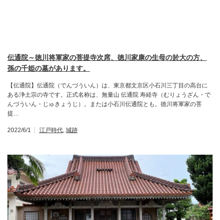
伝通院～徳川将軍家の菩提寺次席、徳川家康の生母の於大の方、
孫の千姫の墓があります。
【伝通院】伝通院（でんづういん）は、東京都文京区小石川三丁目の高台に
ある浄土宗の寺です。正式名称は、無量山 伝通院 寿経寺（むりょうざん・で
んづういん・じゅきょうじ）。または小石川伝通院とも。徳川将軍家の菩
提…
2022/6/1
江戸時代
,
城跡