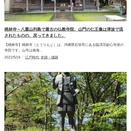
桃林寺～八重山列島で最古の仏教寺院、山門の仁王像は津波で流
されたものの、戻ってきました。
【桃林寺】桃林寺（とうりんじ）は、沖縄県石垣市にある臨済宗妙心寺派の
寺院です。山号は南海…
2022/5/16
江戸時代
,
史跡・城跡