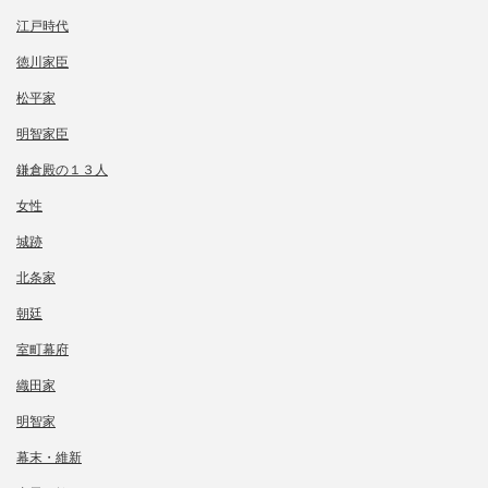
江戸時代
徳川家臣
松平家
明智家臣
鎌倉殿の１３人
女性
城跡
北条家
朝廷
室町幕府
織田家
明智家
幕末・維新