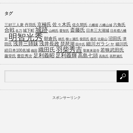
タグ
京極氏
佐々木氏
六角氏
三好三人衆
丹羽氏
佐久間氏
八幡堀
八幡山城
城跡
斎藤氏
合戦
城下町
日本三大湖城
名刀
山崎氏
愛智氏
日牟禮八幡
明智光秀
朝倉氏
沼田氏
津
宮
林氏
柳ヶ瀬氏
柴田氏
森氏
比叡山
浅井三姉妹
浅井長政
琵琶湖
細川ガラシャ
細川氏
田氏
田中氏
羽柴秀吉
織田氏
若狭武田氏
続日本100名城
織田
聖衆来迎寺
足利義昭
足利義輝
高島七頭
藤堂氏
豊臣秀次
高島氏
高野瀬氏
スポンサーリンク