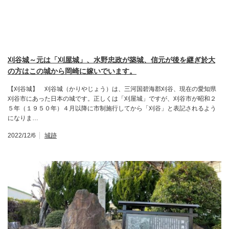
刈谷城～元は「刈屋城」、水野忠政が築城、信元が後を継ぎ於大
の方はこの城から岡崎に嫁いでいます。
【刈谷城】 刈谷城（かりやじょう）は、三河国碧海郡刈谷、現在の愛知県
刈谷市にあった日本の城です。正しくは「刈屋城」ですが、刈谷市が昭和２
５年（１９５０年）４月以降に市制施行してから「刈谷」と表記されるよう
になりま…
2022/12/6
城跡