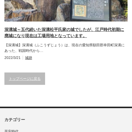
深溝城～五代続いた深溝松平氏家の城でしたが、江戸時代初期に
廃城になり現在は工場用地となっています。
【深溝城】深溝城（ふこうずじょう）は、現在の愛知県額田郡幸田町深溝に
あった、戦国時代から…
2022/3/21
城跡
トップページに戻る
カテゴリー
平安時代