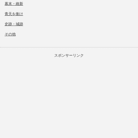
幕末・維新
青天を衝け
史跡・城跡
その他
スポンサーリンク