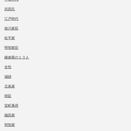
武田氏
江戸時代
徳川家臣
松平家
明智家臣
鎌倉殿の１３人
女性
城跡
北条家
朝廷
室町幕府
織田家
明智家