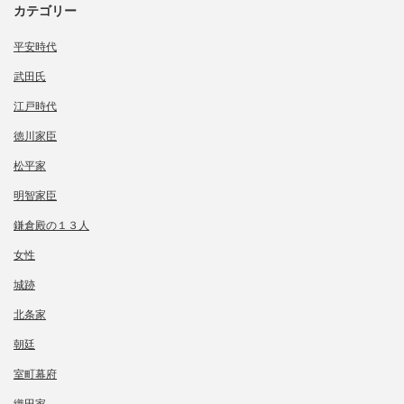
カテゴリー
平安時代
武田氏
江戸時代
徳川家臣
松平家
明智家臣
鎌倉殿の１３人
女性
城跡
北条家
朝廷
室町幕府