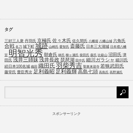
タグ
京極氏
佐々木氏
六角氏
三好三人衆
丹羽氏
佐久間氏
八幡堀
八幡山城
城跡
斎藤氏
合戦
城下町
日本三大湖城
名刀
山崎氏
愛智氏
日牟禮八幡
明智光秀
朝倉氏
沼田氏
津
宮
林氏
柳ヶ瀬氏
柴田氏
森氏
比叡山
浅井三姉妹
浅井長政
琵琶湖
細川ガラシャ
細川氏
田氏
田中氏
羽柴秀吉
織田氏
若狭武田氏
続日本100名城
織田
聖衆来迎寺
足利義昭
足利義輝
高島七頭
藤堂氏
豊臣秀次
高島氏
高野瀬氏
スポンサーリンク