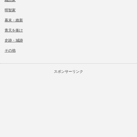
織田家
明智家
幕末・維新
青天を衝け
史跡・城跡
その他
スポンサーリンク