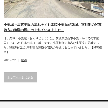
小栗城～坂東平氏の流れをくむ常陸小栗氏が築城、室町期の関東
地方の激動の渦にのまれていきました。
【小栗城】小栗城（おぐりじょう）は、茨城県筑西市小栗（かつての常陸
国）にあった日本の城（山城）です。小栗判官で有名な小栗氏の居城でし
た。戦国時代には宇都宮氏家臣小宅氏の居城にもなっていました。【城郭構
造】…
2023/7/31
城跡
トップページに戻る