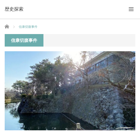
歴史探索
ホーム
信康切腹事件
信康切腹事件