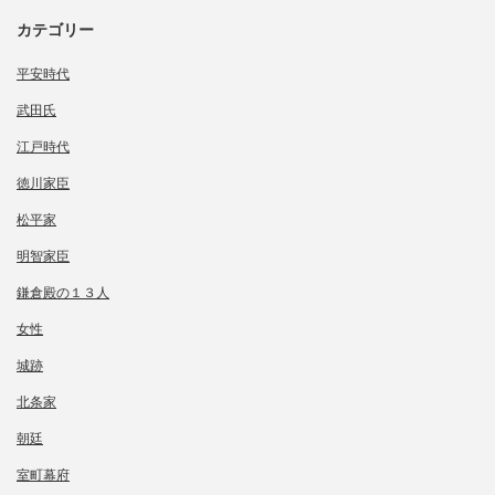
カテゴリー
平安時代
武田氏
江戸時代
徳川家臣
松平家
明智家臣
鎌倉殿の１３人
女性
城跡
北条家
朝廷
室町幕府