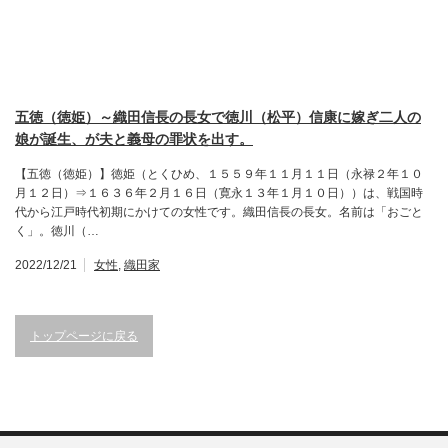
五徳（徳姫）～織田信長の長女で徳川（松平）信康に嫁ぎ二人の
娘が誕生、が夫と義母の罪状を出す。
【五徳（徳姫）】徳姫（とくひめ、１５５９年１１月１１日（永禄２年１０
月１２日）⇒１６３６年２月１６日（寛永１３年１月１０日））は、戦国時
代から江戸時代初期にかけての女性です。織田信長の長女。名前は「おごと
く」。徳川（…
2022/12/21
女性
,
織田家
トップページに戻る