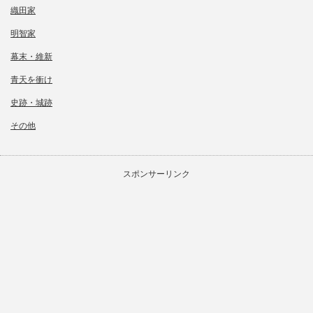
織田家
明智家
幕末・維新
青天を衝け
史跡・城跡
その他
スポンサーリンク