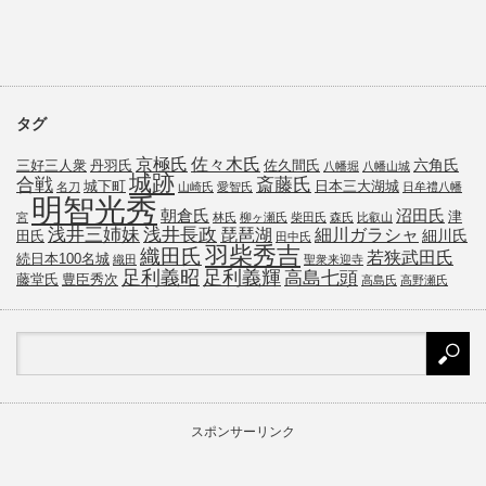
タグ
京極氏
佐々木氏
六角氏
三好三人衆
丹羽氏
佐久間氏
八幡堀
八幡山城
城跡
斎藤氏
合戦
城下町
日本三大湖城
名刀
山崎氏
愛智氏
日牟禮八幡
明智光秀
朝倉氏
沼田氏
津
宮
林氏
柳ヶ瀬氏
柴田氏
森氏
比叡山
浅井三姉妹
浅井長政
琵琶湖
細川ガラシャ
細川氏
田氏
田中氏
羽柴秀吉
織田氏
若狭武田氏
続日本100名城
織田
聖衆来迎寺
足利義昭
足利義輝
高島七頭
藤堂氏
豊臣秀次
高島氏
高野瀬氏
スポンサーリンク