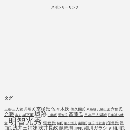
スポンサーリンク
タグ
京極氏
佐々木氏
六角氏
三好三人衆
丹羽氏
佐久間氏
八幡堀
八幡山城
城跡
斎藤氏
合戦
城下町
日本三大湖城
名刀
山崎氏
愛智氏
日牟禮八幡
明智光秀
朝倉氏
沼田氏
津
宮
林氏
柳ヶ瀬氏
柴田氏
森氏
比叡山
浅井三姉妹
浅井長政
琵琶湖
細川ガラシャ
細川氏
田氏
田中氏