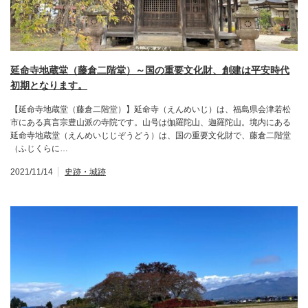
延命寺地蔵堂（藤倉二階堂）～国の重要文化財、創建は平安時代
初期となります。
【延命寺地蔵堂（藤倉二階堂）】延命寺（えんめいじ）は、福島県会津若松
市にある真言宗豊山派の寺院です。山号は伽羅陀山、迦羅陀山。境内にある
延命寺地蔵堂（えんめいじじぞうどう）は、国の重要文化財で、藤倉二階堂
（ふじくらに…
2021/11/14
史跡・城跡