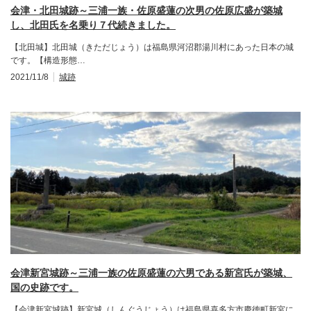
会津・北田城跡～三浦一族・佐原盛蓮の次男の佐原広盛が築城
し、北田氏を名乗り７代続きました。
【北田城】北田城（きただじょう）は福島県河沼郡湯川村にあった日本の城
です。【構造形態…
2021/11/8
城跡
会津新宮城跡～三浦一族の佐原盛蓮の六男である新宮氏が築城、
国の史跡です。
【会津新宮城跡】新宮城（しんぐうじょう）は福島県喜多方市慶徳町新宮に