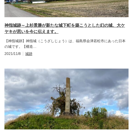
神指城跡～上杉景勝が新たな城下町を築こうとした幻の城、大ケ
ヤキが思いを今に伝えます。
【神指城跡】神指城（こうざしじょう）は、福島県会津若松市にあった日本
の城です。【構造…
2021/11/8
城跡