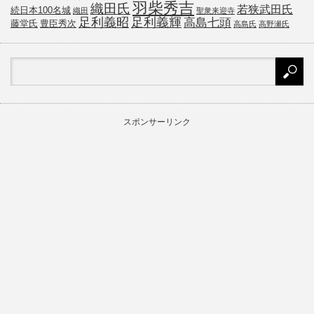
羽柴秀吉
織田氏
若狭武田氏
続日本100名城
織田
聖衆来迎寺
足利義昭
足利義輝
高島七頭
藤堂氏
豊臣秀次
高島氏
高野瀬氏
スポンサーリンク