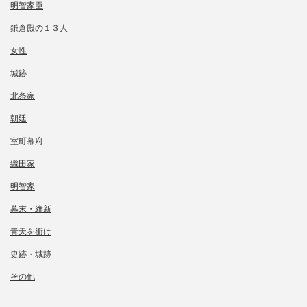
明智家臣
鎌倉殿の１３人
女性
城跡
北条家
朝廷
室町幕府
織田家
明智家
幕末・維新
青天を衝け
史跡・城跡
その他