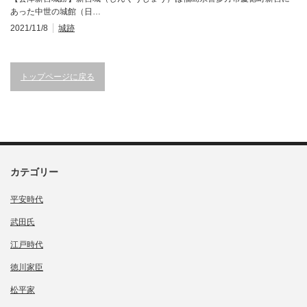
あった中世の城館（日…
2021/11/8
城跡
トップページに戻る
カテゴリー
平安時代
武田氏
江戸時代
徳川家臣
松平家