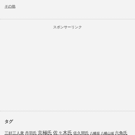
その他
スポンサーリンク
タグ
京極氏
佐々木氏
六角氏
三好三人衆
丹羽氏
佐久間氏
八幡堀
八幡山城