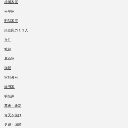
徳川家臣
松平家
明智家臣
鎌倉殿の１３人
女性
城跡
北条家
朝廷
室町幕府
織田家
明智家
幕末・維新
青天を衝け
史跡・城跡