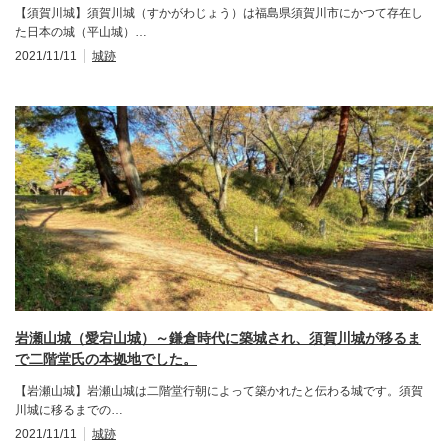
【須賀川城】須賀川城（すかがわじょう）は福島県須賀川市にかつて存在し
た日本の城（平山城）…
2021/11/11
城跡
岩瀬山城（愛宕山城）～鎌倉時代に築城され、須賀川城が移るま
で二階堂氏の本拠地でした。
【岩瀬山城】岩瀬山城は二階堂行朝によって築かれたと伝わる城です。須賀
川城に移るまでの…
2021/11/11
城跡