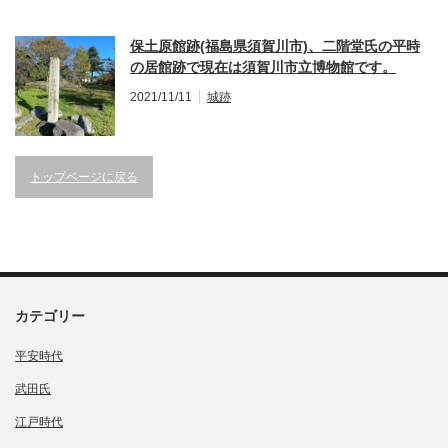
保土原館跡(福島県須賀川市)、二階堂氏の平時
の居館跡で現在は須賀川市立博物館です。
2021/11/11
城跡
トップページに戻る
カテゴリー
平安時代
武田氏
江戸時代