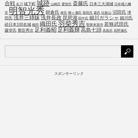
城跡
斎藤氏
合戦
城下町
日本三大湖城
名刀
山崎氏
愛智氏
日牟禮八幡
明智光秀
朝倉氏
沼田氏
津
宮
林氏
柳ヶ瀬氏
柴田氏
森氏
比叡山
浅井三姉妹
浅井長政
琵琶湖
細川ガラシャ
細川氏
田氏
田中氏
羽柴秀吉
織田氏
若狭武田氏
続日本100名城
織田
聖衆来迎寺
足利義昭
足利義輝
高島七頭
藤堂氏
豊臣秀次
高島氏
高野瀬氏
スポンサーリンク