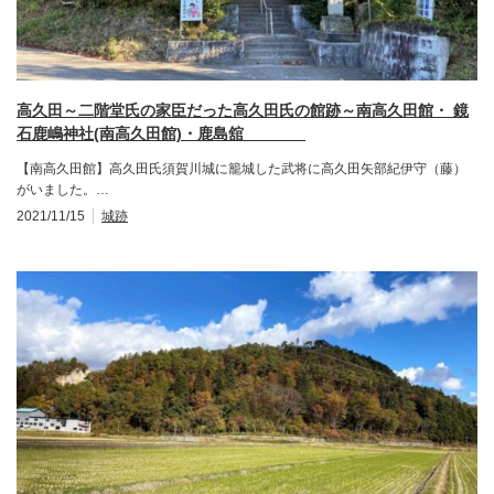
高久田～二階堂氏の家臣だった高久田氏の館跡～南高久田館・ 鏡
石鹿嶋神社(南高久田館)・鹿島舘
【南高久田館】高久田氏須賀川城に籠城した武将に高久田矢部紀伊守（藤）
がいました。…
2021/11/15
城跡