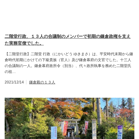
二階堂行政、１３人の合議制のメンバーで初期の鎌倉政権を支え
た実務官僚でした。
【二階堂行政】二階堂 行政（にかいどう ゆきまさ）は、平安時代末期から鎌
倉時代初期にかけての下級貴族（官人）及び鎌倉幕府の文官でした。十三人
の合議制の一人。鎌倉幕府政所令（別当）、代々政所執事を務めた二階堂氏
の祖…
2021/12/14
鎌倉殿の１３人