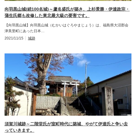
向羽黒山城(続100名城)～蘆名盛氏が築き、上杉景勝・伊達政宗・
蒲生氏郷も改修した東北最大級の要害です。
【向羽黒山城】向羽黒山城（むかいはぐろやまじょう）は、福島県大沼郡会
津美里町にあった日本…
2021/11/15
城跡
須賀川城跡～二階堂氏が室町時代に築城、やがて伊達氏と争い去
っていきます。