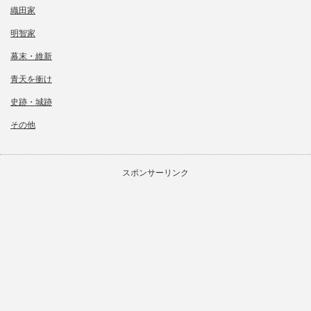
織田家
明智家
幕末・維新
青天を衝け
史跡・城跡
その他
スポンサーリンク