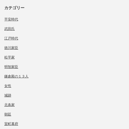
カテゴリー
平安時代
武田氏
江戸時代
徳川家臣
松平家
明智家臣
鎌倉殿の１３人
女性
城跡
北条家
朝廷
室町幕府