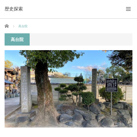
歴史探索
ホーム
高台院
高台院