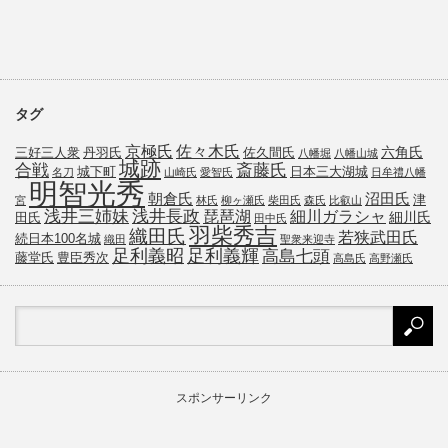
タグ
京極氏
佐々木氏
六角氏
三好三人衆
丹羽氏
佐久間氏
八幡堀
八幡山城
城跡
斎藤氏
合戦
城下町
日本三大湖城
名刀
山崎氏
愛智氏
日牟禮八幡
明智光秀
朝倉氏
沼田氏
津
宮
林氏
柳ヶ瀬氏
柴田氏
森氏
比叡山
浅井三姉妹
浅井長政
琵琶湖
細川ガラシャ
細川氏
田氏
田中氏
羽柴秀吉
織田氏
若狭武田氏
続日本100名城
織田
聖衆来迎寺
足利義昭
足利義輝
高島七頭
藤堂氏
豊臣秀次
高島氏
高野瀬氏
スポンサーリンク