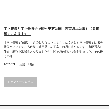
木下勝俊と木下長嘯子宅跡～中村公園（秀吉清正公園）（名古
屋）にあります。
【木下長嘯子宅跡】（きのしたちょうしょうしたくあと）木下長嘯子は名を
勝俊といいます。高台院（豊臣秀吉の正室）の甥に当たります。豊臣秀吉に
仕え、若狭小浜城主となりましたが、関ヶ原の戦いで失脚しました。その後
は京都・…
2023/2/1
史跡・城跡
トップページに戻る