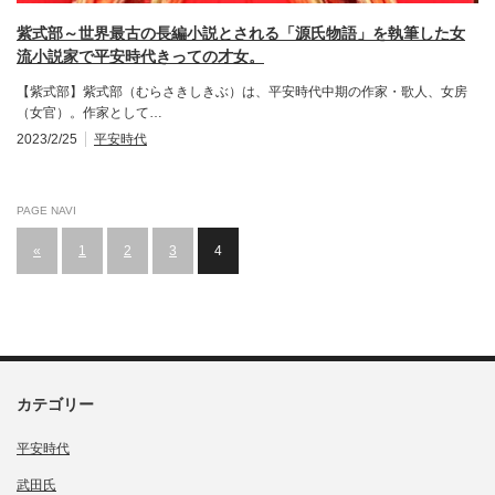
紫式部～世界最古の長編小説とされる「源氏物語」を執筆した女
流小説家で平安時代きっての才女。
【紫式部】紫式部（むらさきしきぶ）は、平安時代中期の作家・歌人、女房
（女官）。作家として…
2023/2/25
平安時代
PAGE NAVI
«
1
2
3
4
カテゴリー
平安時代
武田氏