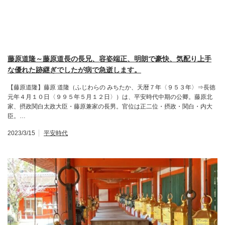
藤原道隆～藤原道長の長兄、容姿端正、明朗で豪快、気配り上手
な優れた跡継ぎでしたが病で急逝します。
【藤原道隆】藤原 道隆（ふじわらの みちたか、天暦７年〈９５３年〉⇒長徳
元年４月１０日〈９９５年５月１２日〉）は、平安時代中期の公卿。藤原北
家、摂政関白太政大臣・藤原兼家の長男。官位は正二位・摂政・関白・内大
臣。…
2023/3/15
平安時代