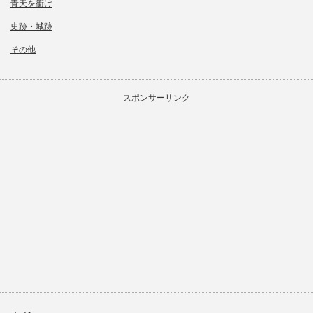
青天を衝け
史跡・城跡
その他
スポンサーリンク