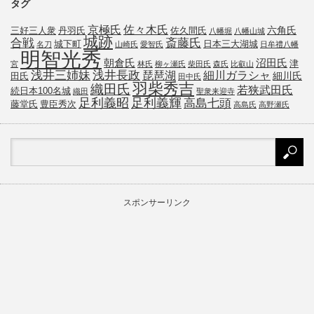
タグ
京極氏
佐々木氏
六角氏
三好三人衆
丹羽氏
佐久間氏
八幡堀
八幡山城
城跡
斎藤氏
合戦
城下町
日本三大湖城
名刀
山崎氏
愛智氏
日牟禮八幡
明智光秀
朝倉氏
沼田氏
津
宮
林氏
柳ヶ瀬氏
柴田氏
森氏
比叡山
浅井三姉妹
浅井長政
琵琶湖
細川ガラシャ
細川氏
田氏
田中氏
羽柴秀吉
織田氏
若狭武田氏
続日本100名城
織田
聖衆来迎寺
足利義昭
足利義輝
高島七頭
藤堂氏
豊臣秀次
高島氏
高野瀬氏
スポンサーリンク