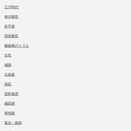
江戸時代
徳川家臣
松平家
明智家臣
鎌倉殿の１３人
女性
城跡
北条家
朝廷
室町幕府
織田家
明智家
幕末・維新