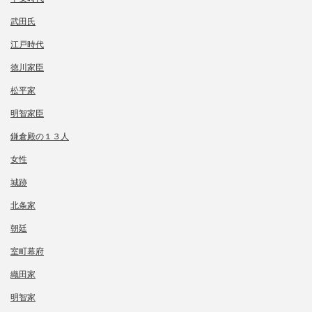
武田氏
江戸時代
徳川家臣
松平家
明智家臣
鎌倉殿の１３人
女性
城跡
北条家
朝廷
室町幕府
織田家
明智家