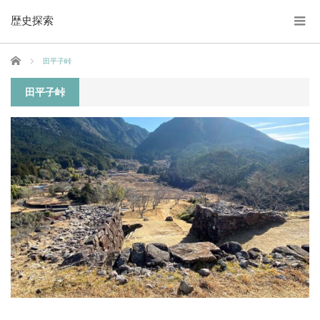
歴史探索
ホーム
田平子峠
田平子峠