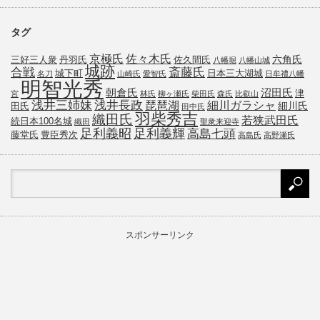
タグ
京極氏
佐々木氏
六角氏
三好三人衆
丹羽氏
佐久間氏
八幡堀
八幡山城
城跡
斎藤氏
合戦
城下町
日本三大湖城
名刀
山崎氏
愛智氏
日牟禮八幡
明智光秀
朝倉氏
沼田氏
津
宮
林氏
柳ヶ瀬氏
柴田氏
森氏
比叡山
浅井三姉妹
浅井長政
琵琶湖
細川ガラシャ
細川氏
田氏
田中氏
羽柴秀吉
織田氏
若狭武田氏
続日本100名城
織田
聖衆来迎寺
足利義昭
足利義輝
高島七頭
藤堂氏
豊臣秀次
高島氏
高野瀬氏
スポンサーリンク