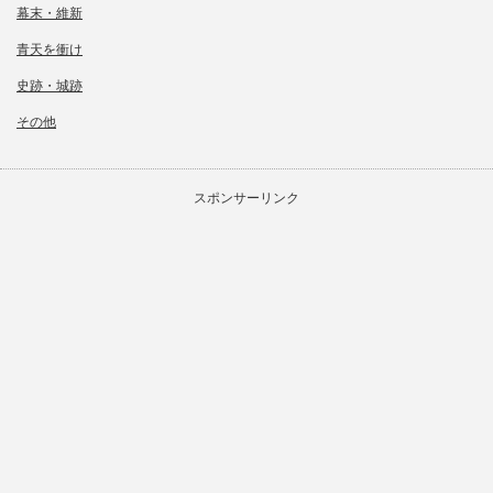
幕末・維新
青天を衝け
史跡・城跡
その他
スポンサーリンク