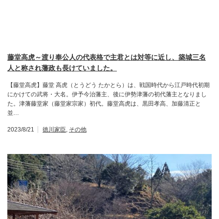
藤堂高虎～渡り奉公人の代表格で主君とは対等に近し、築城三名
人と称され藩政も長けていました。
【藤堂高虎】藤堂 高虎（とうどう たかとら）は、戦国時代から江戸時代初期
にかけての武将・大名。伊予今治藩主、後に伊勢津藩の初代藩主となりまし
た。津藩藤堂家（藤堂家宗家）初代。藤堂高虎は、黒田孝高、加藤清正と
並…
2023/8/21
徳川家臣
,
その他