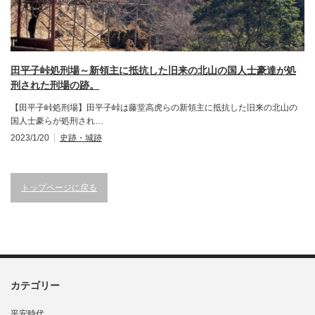
田平子峠処刑場～新領主に抵抗した旧来の北山の国人士豪達が処
刑された刑場の跡。
【田平子峠処刑場】田平子峠は藤堂高虎らの新領主に抵抗した旧来の北山の
国人士豪らが処刑され…
2023/1/20
史跡・城跡
トップページに戻る
カテゴリー
平安時代