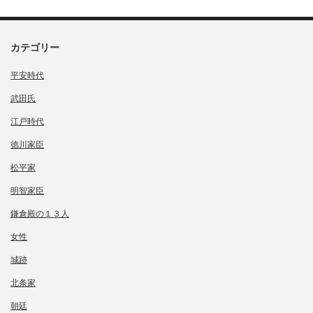
カテゴリー
平安時代
武田氏
江戸時代
徳川家臣
松平家
明智家臣
鎌倉殿の１３人
女性
城跡
北条家
朝廷