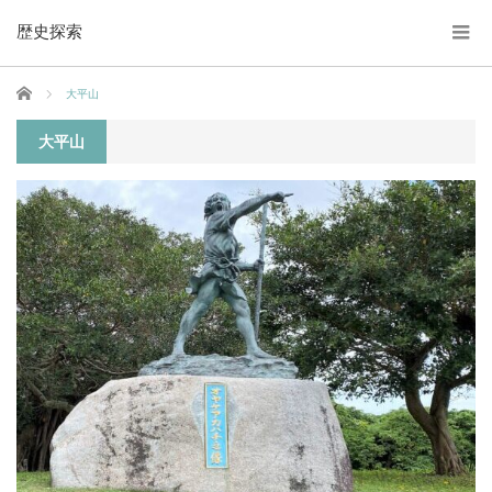
歴史探索
ホーム
大平山
大平山