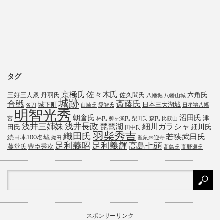
タグ
京極氏
佐々木氏
六角氏
三好三人衆
丹羽氏
佐久間氏
八幡堀
八幡山城
城跡
斎藤氏
合戦
城下町
日本三大湖城
名刀
山崎氏
愛智氏
日牟禮八幡
明智光秀
朝倉氏
沼田氏
津
宮
林氏
柳ヶ瀬氏
柴田氏
森氏
比叡山
浅井三姉妹
浅井長政
琵琶湖
細川ガラシャ
細川氏
田氏
田中氏
羽柴秀吉
織田氏
若狭武田氏
続日本100名城
織田
聖衆来迎寺
足利義昭
足利義輝
高島七頭
藤堂氏
豊臣秀次
高島氏
高野瀬氏
スポンサーリンク