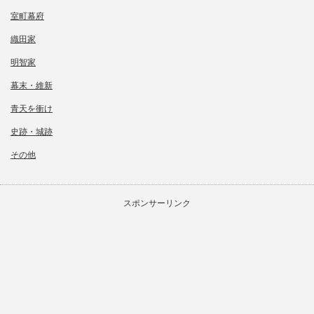
室町幕府
織田家
明智家
幕末・維新
青天を衝け
史跡・城跡
その他
スポンサーリンク