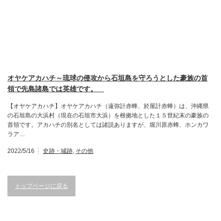
オヤケアカハチ～琉球の侵攻から石垣島を守ろうとした豪族の首
領で先島諸島では英雄です。
【オヤケアカハチ】オヤケアカハチ（遠弥計赤蜂、於屋計赤蜂）は、沖縄県
の石垣島の大浜村（現在の石垣市大浜）を根拠地とした１５世紀末の豪族の
首領です。アカハチの別名としては諸説ありますが、堀川原赤蜂、ホンカワ
ラア…
2022/5/16
史跡・城跡
,
その他
トップページに戻る