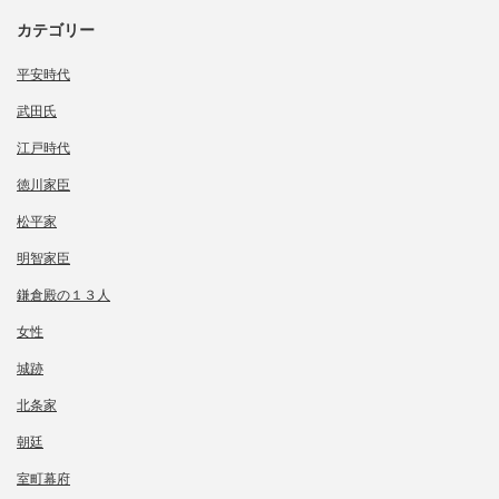
カテゴリー
平安時代
武田氏
江戸時代
徳川家臣
松平家
明智家臣
鎌倉殿の１３人
女性
城跡
北条家
朝廷
室町幕府