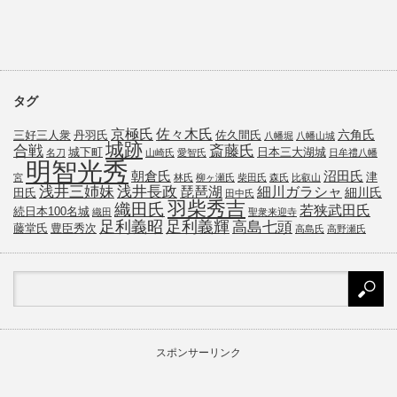
タグ
京極氏
佐々木氏
六角氏
三好三人衆
丹羽氏
佐久間氏
八幡堀
八幡山城
城跡
斎藤氏
合戦
城下町
日本三大湖城
名刀
山崎氏
愛智氏
日牟禮八幡
明智光秀
朝倉氏
沼田氏
津
宮
林氏
柳ヶ瀬氏
柴田氏
森氏
比叡山
浅井三姉妹
浅井長政
琵琶湖
細川ガラシャ
細川氏
田氏
田中氏
羽柴秀吉
織田氏
若狭武田氏
続日本100名城
織田
聖衆来迎寺
足利義昭
足利義輝
高島七頭
藤堂氏
豊臣秀次
高島氏
高野瀬氏
スポンサーリンク