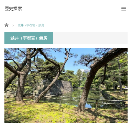
歴史探索
ホーム
城井（宇都宮）鎮房
城井（宇都宮）鎮房