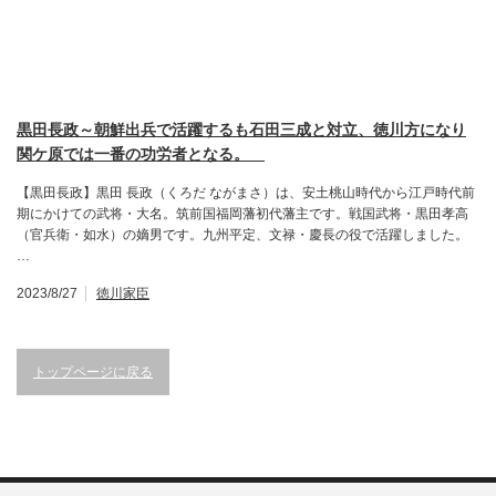
黒田長政～朝鮮出兵で活躍するも石田三成と対立、徳川方になり
関ケ原では一番の功労者となる。
【黒田長政】黒田 長政（くろだ ながまさ）は、安土桃山時代から江戸時代前
期にかけての武将・大名。筑前国福岡藩初代藩主です。戦国武将・黒田孝高
（官兵衛・如水）の嫡男です。九州平定、文禄・慶長の役で活躍しました。
…
2023/8/27
徳川家臣
トップページに戻る