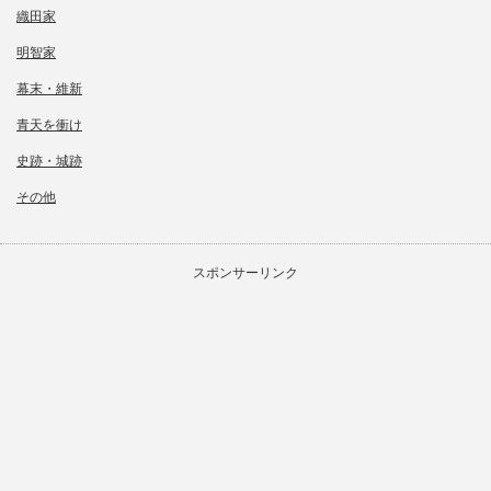
織田家
明智家
幕末・維新
青天を衝け
史跡・城跡
その他
スポンサーリンク