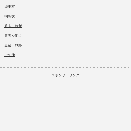
織田家
明智家
幕末・維新
青天を衝け
史跡・城跡
その他
スポンサーリンク