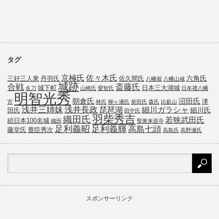
タグ
京極氏
佐々木氏
六角氏
三好三人衆
丹羽氏
佐久間氏
八幡堀
八幡山城
城跡
斎藤氏
合戦
城下町
日本三大湖城
名刀
山崎氏
愛智氏
日牟禮八幡
明智光秀
朝倉氏
沼田氏
津
宮
林氏
柳ヶ瀬氏
柴田氏
森氏
比叡山
浅井三姉妹
浅井長政
琵琶湖
細川ガラシャ
細川氏
田氏
田中氏
羽柴秀吉
織田氏
若狭武田氏
続日本100名城
織田
聖衆来迎寺
足利義昭
足利義輝
高島七頭
藤堂氏
豊臣秀次
高島氏
高野瀬氏
スポンサーリンク