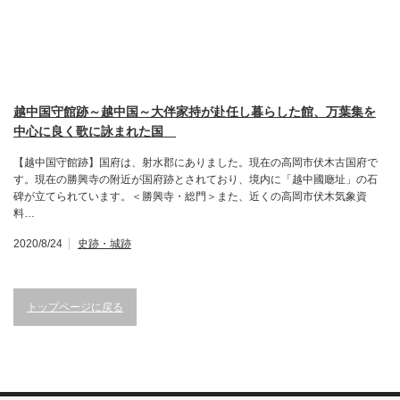
越中国守館跡～越中国～大伴家持が赴任し暮らした館、万葉集を
中心に良く歌に詠まれた国
【越中国守館跡】国府は、射水郡にありました。現在の高岡市伏木古国府で
す。現在の勝興寺の附近が国府跡とされており、境内に「越中國廰址」の石
碑が立てられています。＜勝興寺・総門＞また、近くの高岡市伏木気象資
料…
2020/8/24
史跡・城跡
トップページに戻る