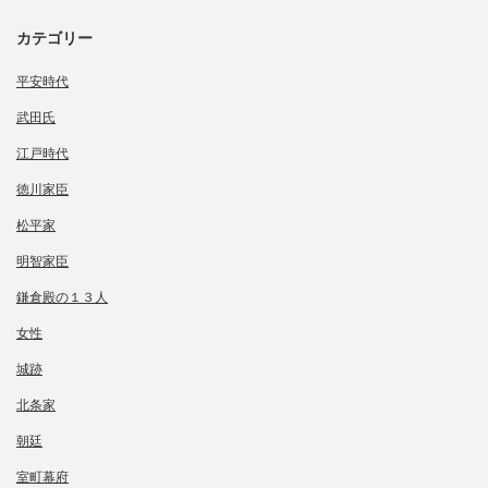
カテゴリー
平安時代
武田氏
江戸時代
徳川家臣
松平家
明智家臣
鎌倉殿の１３人
女性
城跡
北条家
朝廷
室町幕府